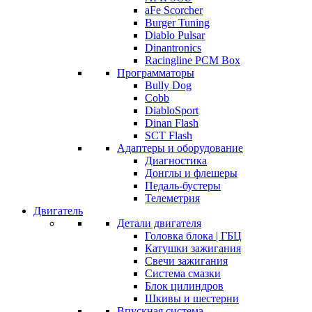
aFe Scorcher
Burger Tuning
Diablo Pulsar
Dinantronics
Racingline PCM Box
Программаторы
Bully Dog
Cobb
DiabloSport
Dinan Flash
SCT Flash
Адаптеры и оборудование
Диагностика
Донглы и флешеры
Педаль-бустеры
Телеметрия
Двигатель
Детали двигателя
Головка блока | ГБЦ
Катушки зажигания
Свечи зажигания
Система смазки
Блок цилиндров
Шкивы и шестерни
Впускная система