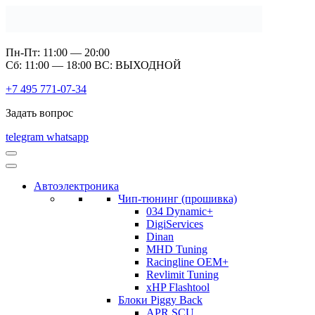
Пн-Пт: 11:00 — 20:00
Сб: 11:00 — 18:00 ВС: ВЫХОДНОЙ
+7 495 771-07-34
Задать вопрос
telegram
whatsapp
Автоэлектроника
Чип-тюнинг (прошивка)
034 Dynamic+
DigiServices
Dinan
MHD Tuning
Racingline OEM+
Revlimit Tuning
xHP Flashtool
Блоки Piggy Back
APR SCU