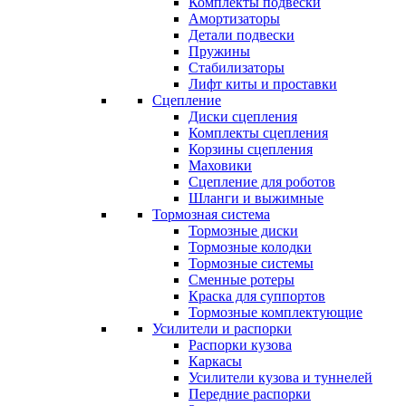
Комплекты подвески
Амортизаторы
Детали подвески
Пружины
Стабилизаторы
Лифт киты и проставки
Сцепление
Диски сцепления
Комплекты сцепления
Корзины сцепления
Маховики
Сцепление для роботов
Шланги и выжимные
Тормозная система
Тормозные диски
Тормозные колодки
Тормозные системы
Сменные ротеры
Краска для суппортов
Тормозные комплектующие
Усилители и распорки
Распорки кузова
Каркасы
Усилители кузова и туннелей
Передние распорки