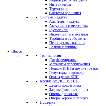
Радиаторы охлаждения
Интеркулеры
Термостаты
Системы орошения
Система наддува
Адаптеры наддува
Актуаторы и вестгейты
Буст-пайпы
Инлет-пайпы и вставки
Турбины и турбо-киты
Перепускные клапана
Ролики и шкивы
Шасси
Трансмиссия
Дифференциалы
Механизм переключения
Поддон КПП и другие товары
Редукторы и привода
Охлаждение КПП
Крепление ДВС и КПП
Детали подрамника
Задние (нижние) опоры
Опоры двигателя
Опоры коробки передач
Подвеска