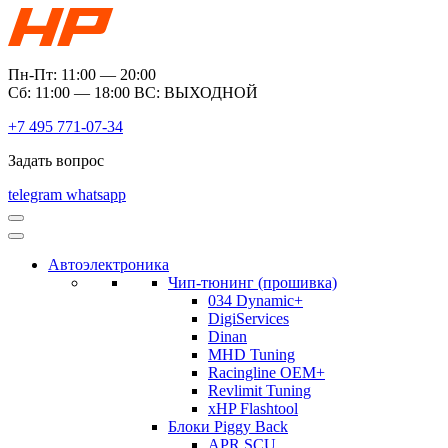
Пн-Пт: 11:00 — 20:00
Сб: 11:00 — 18:00 ВС: ВЫХОДНОЙ
+7 495 771-07-34
Задать вопрос
telegram
whatsapp
Автоэлектроника
Чип-тюнинг (прошивка)
034 Dynamic+
DigiServices
Dinan
MHD Tuning
Racingline OEM+
Revlimit Tuning
xHP Flashtool
Блоки Piggy Back
APR SCU