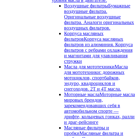
уровня масла в двигателе.
Воздушные фильтры
Бумажные
воздушные фильтра.
Оригинальные воздушные
фильтра. Аналоги оригинальных
воздушных фильтров.
Корпуса масляных
фильтров
Корпуса масляных
фильтров из алюминия. Корпуса
фильтров с ребрами охлаждения
и магнитами для улавливания
стружки
Масла для мототехники
Масла
для мототехники: дорожных
мотоциклов, спортбайков,
эндуро, квадроциклов и
снегоходов. 2T и 4T масла.
Моторные масла
Моторные масла
мировых брендов,
зарекомендовавших себя в
автомобильном спорте —
дрифте, кольцевых гонках, ралли
и драг-рейсинге
Масляные фильтры и
пробки
Масляные фильтра и