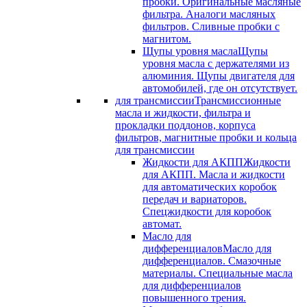
пробки. Оригинальные масляные
фильтра. Аналоги масляных
фильтров. Сливные пробки с
магнитом.
Щупы уровня масла
Щупы
уровня масла с держателями из
алюминия. Щупы двигателя для
автомобилей, где он отсутствует.
для трансмиссии
Трансмиссионные
масла и жидкости, фильтра и
прокладки поддонов, корпуса
фильтров, магнитные пробки и кольца
для трансмиссии
Жидкости для АКПП
Жидкости
для АКПП. Масла и жидкости
для автоматических коробок
передач и вариаторов.
Спецжидкости для коробок
автомат.
Масло для
дифференциалов
Масло для
дифференциалов. Смазочные
материалы. Специальные масла
для дифференциалов
повышенного трения.