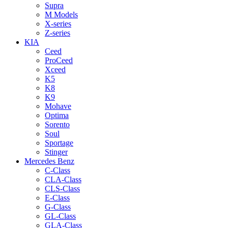
Supra
M Models
X-series
Z-series
KIA
Ceed
ProCeed
Xceed
K5
K8
K9
Mohave
Optima
Sorento
Soul
Sportage
Stinger
Mercedes Benz
C-Class
CLA-Class
CLS-Class
E-Class
G-Class
GL-Class
GLA-Class