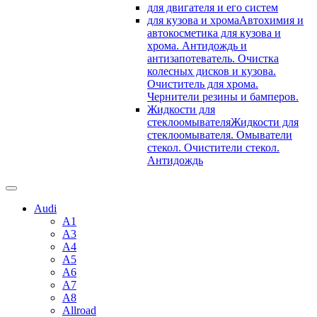
для двигателя и его систем
для кузова и хрома
Автохимия и
автокосметика для кузова и
хрома. Антидождь и
антизапотеватель. Очистка
колесных дисков и кузова.
Очиститель для хрома.
Чернители резины и бамперов.
Жидкости для
стеклоомывателя
Жидкости для
стеклоомывателя. Омыватели
стекол. Очистители стекол.
Антидождь
Audi
A1
A3
A4
A5
A6
A7
A8
Allroad