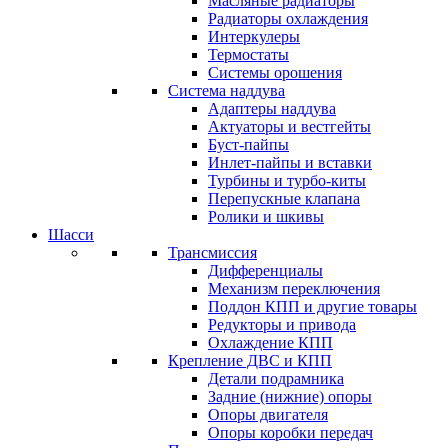
Масляные радиаторы
Радиаторы охлаждения
Интеркулеры
Термостаты
Системы орошения
Система наддува
Адаптеры наддува
Актуаторы и вестгейты
Буст-пайпы
Инлет-пайпы и вставки
Турбины и турбо-киты
Перепускные клапана
Ролики и шкивы
Шасси
Трансмиссия
Дифференциалы
Механизм переключения
Поддон КПП и другие товары
Редукторы и привода
Охлаждение КПП
Крепление ДВС и КПП
Детали подрамника
Задние (нижние) опоры
Опоры двигателя
Опоры коробки передач