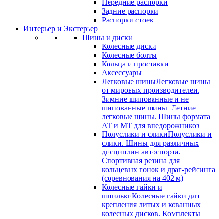
Передние распорки
Задние распорки
Распорки стоек
Интерьер и Экстерьер
Шины и диски
Колесные диски
Колесные болты
Кольца и проставки
Аксессуары
Легковые шины
Легковые шины
от мировых производителей.
Зимние шипованные и не
шипованные шины. Летние
легковые шины. Шины формата
АТ и МТ для внедорожников
Полуслики и слики
Полуслики и
слики. Шины для различных
дисциплин автоспорта.
Спортивная резина для
кольцевых гонок и драг-рейсинга
(соревнования на 402 м)
Колесные гайки и
шпильки
Колесные гайки для
крепления литых и кованных
колесных дисков. Комплекты