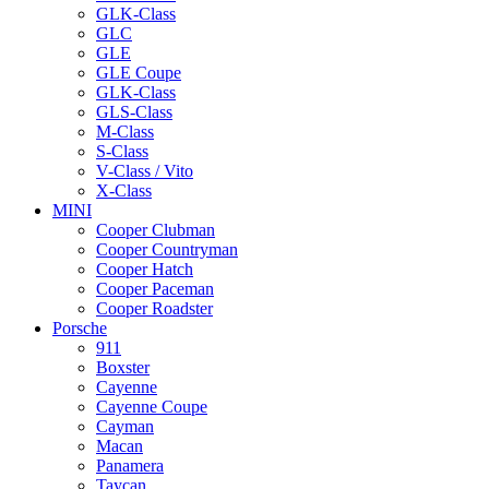
GLK-Class
GLC
GLE
GLE Coupe
GLK-Class
GLS-Class
M-Class
S-Class
V-Class / Vito
X-Class
MINI
Cooper Clubman
Cooper Countryman
Cooper Hatch
Cooper Paceman
Cooper Roadster
Porsche
911
Boxster
Cayenne
Cayenne Coupe
Cayman
Macan
Panamera
Taycan