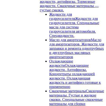
жидкости, антифризы. Тормозные
жидкости. Смазочные материалы —
густые смазки.
Жидкости для
гидроусилителя
Жидкости для
гидроусилителя. Специальные
масла для система
гидроусилителя автомобиля.
Спецжидкости.
Масло для амортизаторов
Масло
для амортизаторов. Жидкости для
заправки и ремонта однотрубных
и двухтрубных масляных
амортизаторов
Охлаждающие
жидкости
Охлаждающие
жидкости. Антифризы.
Концентраты охлаждающей
жидкости. Охлаждающая
жидкость и антифриз готовые к
применению
Смазочные материалы
Смазочные
материалы. Густые и жидкие
смазки. Специальные смазочные
материалы для сборки