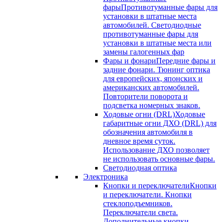
фары
Противотуманные фары для
установки в штатные места
автомобилей. Светодиодные
противотуманные фары для
установки в штатные места или
замены галогенных фар
Фары и фонари
Передние фары и
задние фонари. Тюнинг оптика
для европейских, японских и
американских автомобилей.
Повторители поворота и
подсветка номерных знаков.
Ходовые огни (DRL)
Ходовые
габаритные огни ДХО (DRL) для
обозначения автомобиля в
дневное время суток.
Использование ДХО позволяет
не использовать основные фары.
Светодиодная оптика
Электроника
Кнопки и переключатели
Кнопки
и переключатели. Кнопки
стеклоподъемников.
Переключатели света.
Дополнительные кнопки.