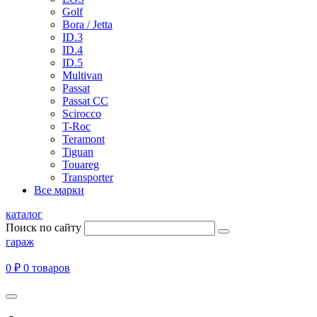
Golf
Bora / Jetta
ID.3
ID.4
ID.5
Multivan
Passat
Passat CC
Scirocco
T-Roc
Teramont
Tiguan
Touareg
Transporter
Все марки
каталог
Поиск по сайту
гараж
0 ₽
0 товаров