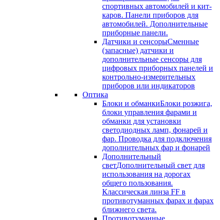
спортивных автомобилей и кит-
каров. Панели приборов для
автомобилей. Дополнительные
приборные панели.
Датчики и сенсоры
Сменные
(запасные) датчики и
дополнительные сенсоры для
цифровых приборных панелей и
контрольно-измерительных
приборов или индикаторов
Оптика
Блоки и обманки
Блоки розжига,
блоки управления фарами и
обманки для установки
светодиодных ламп, фонарей и
фар. Проводка для подключения
дополнительных фар и фонарей
Дополнительный
свет
Дополнительный свет для
использования на дорогах
общего пользования.
Классическая линза FF в
противотуманных фарах и фарах
ближнего света.
Противотуманные