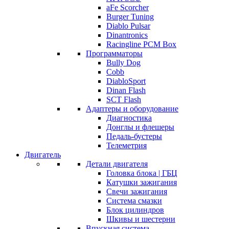
aFe Scorcher
Burger Tuning
Diablo Pulsar
Dinantronics
Racingline PCM Box
Программаторы
Bully Dog
Cobb
DiabloSport
Dinan Flash
SCT Flash
Адаптеры и оборудование
Диагностика
Донглы и флешеры
Педаль-бустеры
Телеметрия
Двигатель
Детали двигателя
Головка блока | ГБЦ
Катушки зажигания
Свечи зажигания
Система смазки
Блок цилиндров
Шкивы и шестерни
Впускная система