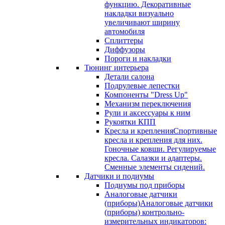
функцию. Декоративные
накладки визуально
увеличивают ширину
автомобиля
Сплиттеры
Диффузоры
Пороги и накладки
Тюнинг интерьера
Детали салона
Подрулевые лепестки
Компоненты "Dress Up"
Механизм переключения
Рули и аксессуары к ним
Рукоятки КПП
Кресла и крепления
Спортивные
кресла и крепления для них.
Гоночные ковши. Регулируемые
кресла. Салазки и адаптеры.
Сменные элементы сидений.
Датчики и подиумы
Подиумы под приборы
Аналоговые датчики
(приборы)
Аналоговые датчики
(приборы) контрольно-
измерительных индикаторов: