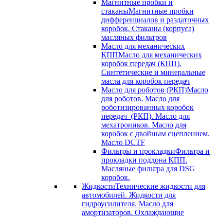
Магнитные пробки и
стаканы
Магнитные пробки
дифференциалов и раздаточных
коробок. Стаканы (корпуса)
масляных фильтров
Масло для механических
КПП
Масло для механических
коробок передач (КПП).
Синтетические и минеральные
масла для коробок передач
Масло для роботов (РКП)
Масло
для роботов. Масло для
роботизированных коробок
передач (РКП). Масло для
мехатроников. Масло для
коробок с двойным сцеплением.
Масло DCTF
Фильтры и прокладки
Фильтра и
прокладки поддона КПП.
Масляные фильтра для DSG
коробок.
Жидкости
Технические жидкости для
автомобилей. Жидкости для
гидроусилителя. Масло для
амортизаторов. Охлаждающие