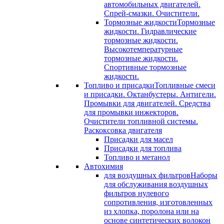
автомобильных двигателей.
Спрей-смазки. Очистители.
Тормозные жидкости
Тормозные
жидкости. Гидравлические
тормозные жидкости.
Высокотемпературные
тормозные жидкости.
Спортивные тормозные
жидкости.
Топливо и присадки
Топливные смеси
и присадки. Октанбустеры. Антигели.
Промывки для двигателей. Средства
для промывки инжекторов.
Очистители топливной системы.
Раскоксовка двигателя
Присадки для масел
Присадки для топлива
Топливо и метанол
Автохимия
для воздушных фильтров
Наборы
для обслуживания воздушных
фильтров нулевого
сопротивления, изготовленных
из хлопка, поролона или на
основе синтетических волокон