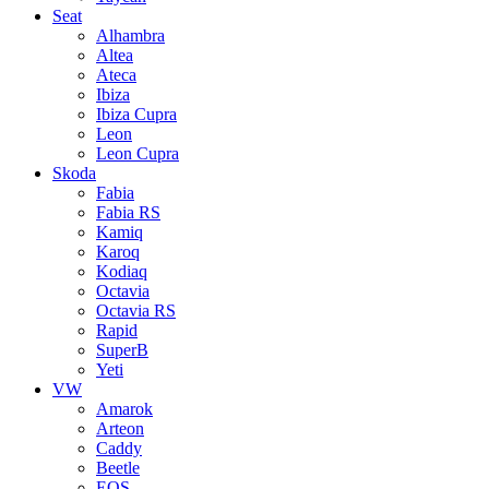
Seat
Alhambra
Altea
Ateca
Ibiza
Ibiza Cupra
Leon
Leon Cupra
Skoda
Fabia
Fabia RS
Kamiq
Karoq
Kodiaq
Octavia
Octavia RS
Rapid
SuperB
Yeti
VW
Amarok
Arteon
Caddy
Beetle
EOS