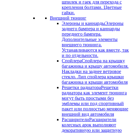
шпилек и гаек для перехода с
крепления болтами. Цветные
гайки.
Внешний тюнинг
Элероны и каннарды
Элероны
заднего бампера и каннарды
переднего бампера.
Дополнительные элементы
внешнего тюнинга.
Устанавливаются как вместе, так
и по отдельности.
Спойлера
Спойлера на крышку
багажника и крышу автомобиля.
Накладки на заднее ветровое
стекло. Лип спойлера крышки
багажника и крыши автомобиля
Решетки радиатора
Решетки
радиатора как элемент тюнинга
могут быть простыми без
эмблемы или под спортивный
пакет или полностью меняющие
внешний вид автомобиля
Расширители
Расширители
колесных арок выполняют
декоративную или защитную