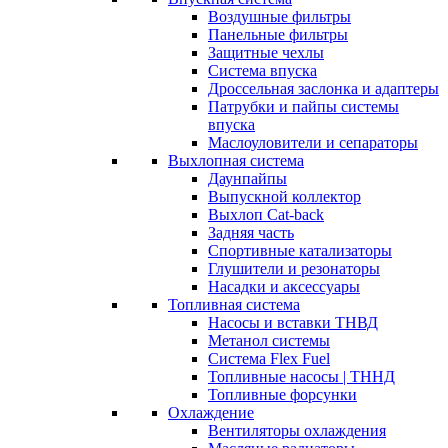
Воздушные фильтры
Панельные фильтры
Защитные чехлы
Система впуска
Дроссельная заслонка и адаптеры
Патрубки и пайпы системы
впуска
Маслоуловители и сепараторы
Выхлопная система
Даунпайпы
Выпускной коллектор
Выхлоп Cat-back
Задняя часть
Спортивные катализаторы
Глушители и резонаторы
Насадки и аксессуары
Топливная система
Насосы и вставки ТНВД
Метанол системы
Система Flex Fuel
Топливные насосы | ТННД
Топливные форсунки
Охлаждение
Вентиляторы охлаждения