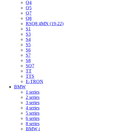
Q4
Q5
Q7
Q8
RSQ8 4MN (19-22)
S1
S3
S4
S5
S6
S7
S8
SQ7
TT
TTS
E-TRON
BMW
1 series
2 series
3 series
4 series
5 series
6 series
8 series
BMW i