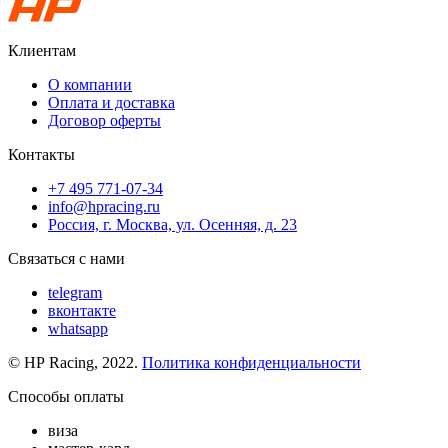
Клиентам
О компании
Оплата и доставка
Договор оферты
Контакты
+7 495 771-07-34
info@hpracing.ru
Россия, г. Москва, ул. Осенняя, д. 23
Связаться с нами
telegram
вконтакте
whatsapp
© HP Racing, 2022.
Политика конфиденциальности
Способы оплаты
виза