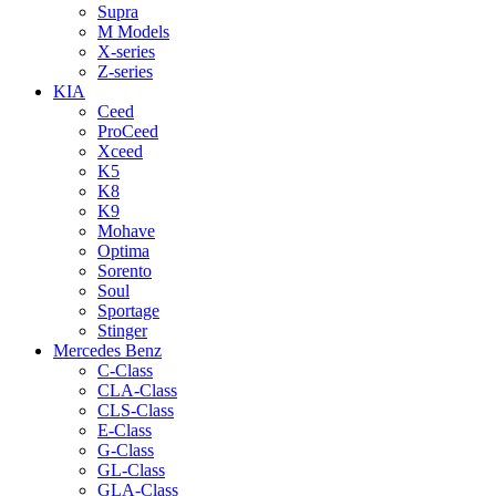
Supra
M Models
X-series
Z-series
KIA
Ceed
ProCeed
Xceed
K5
K8
K9
Mohave
Optima
Sorento
Soul
Sportage
Stinger
Mercedes Benz
C-Class
CLA-Class
CLS-Class
E-Class
G-Class
GL-Class
GLA-Class