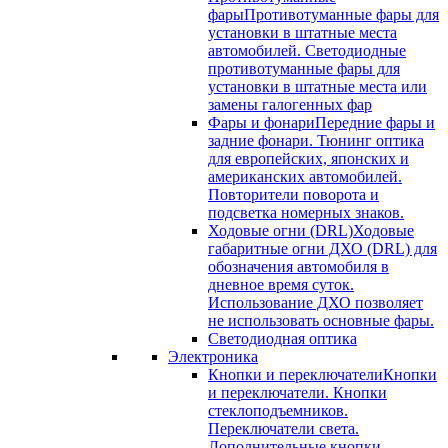
фары
Противотуманные фары для
установки в штатные места
автомобилей. Светодиодные
противотуманные фары для
установки в штатные места или
замены галогенных фар
Фары и фонари
Передние фары и
задние фонари. Тюнинг оптика
для европейских, японских и
американских автомобилей.
Повторители поворота и
подсветка номерных знаков.
Ходовые огни (DRL)
Ходовые
габаритные огни ДХО (DRL) для
обозначения автомобиля в
дневное время суток.
Использование ДХО позволяет
не использовать основные фары.
Светодиодная оптика
Электроника
Кнопки и переключатели
Кнопки
и переключатели. Кнопки
стеклоподъемников.
Переключатели света.
Дополнительные кнопки.