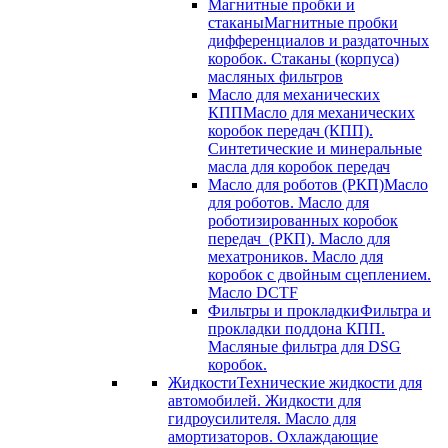
Магнитные пробки и
стаканы
Магнитные пробки
дифференциалов и раздаточных
коробок. Стаканы (корпуса)
масляных фильтров
Масло для механических
КПП
Масло для механических
коробок передач (КПП).
Синтетические и минеральные
масла для коробок передач
Масло для роботов (РКП)
Масло
для роботов. Масло для
роботизированных коробок
передач (РКП). Масло для
мехатроников. Масло для
коробок с двойным сцеплением.
Масло DCTF
Фильтры и прокладки
Фильтра и
прокладки поддона КПП.
Масляные фильтра для DSG
коробок.
Жидкости
Технические жидкости для
автомобилей. Жидкости для
гидроусилителя. Масло для
амортизаторов. Охлаждающие