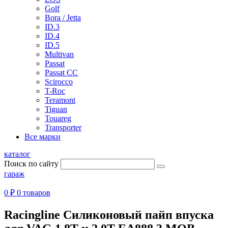
Golf
Bora / Jetta
ID.3
ID.4
ID.5
Multivan
Passat
Passat CC
Scirocco
T-Roc
Teramont
Tiguan
Touareg
Transporter
Все марки
каталог
Поиск по сайту
гараж
0 ₽
0 товаров
Racingline Силиконовый пайп впуска