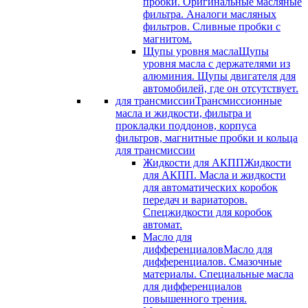
пробки. Оригинальные масляные
фильтра. Аналоги масляных
фильтров. Сливные пробки с
магнитом.
Щупы уровня масла
Щупы
уровня масла с держателями из
алюминия. Щупы двигателя для
автомобилей, где он отсутствует.
для трансмиссии
Трансмиссионные
масла и жидкости, фильтра и
прокладки поддонов, корпуса
фильтров, магнитные пробки и кольца
для трансмиссии
Жидкости для АКПП
Жидкости
для АКПП. Масла и жидкости
для автоматических коробок
передач и вариаторов.
Спецжидкости для коробок
автомат.
Масло для
дифференциалов
Масло для
дифференциалов. Смазочные
материалы. Специальные масла
для дифференциалов
повышенного трения.