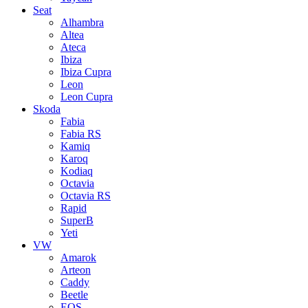
Seat
Alhambra
Altea
Ateca
Ibiza
Ibiza Cupra
Leon
Leon Cupra
Skoda
Fabia
Fabia RS
Kamiq
Karoq
Kodiaq
Octavia
Octavia RS
Rapid
SuperB
Yeti
VW
Amarok
Arteon
Caddy
Beetle
EOS