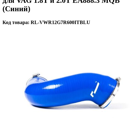
для VAG 1.8T и 2.0T EA888.3 MQB
(Синий)
Код товара: RL-VWR12G7R600ITBLU