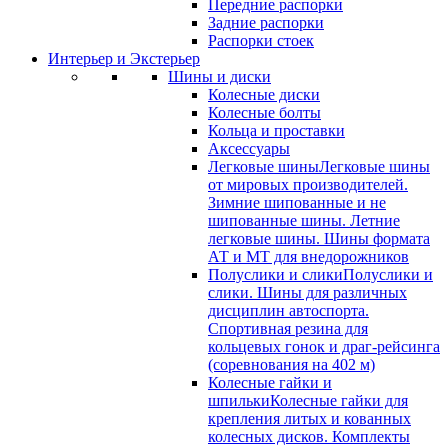
Передние распорки
Задние распорки
Распорки стоек
Интерьер и Экстерьер
Шины и диски
Колесные диски
Колесные болты
Кольца и проставки
Аксессуары
Легковые шины
Легковые шины
от мировых производителей.
Зимние шипованные и не
шипованные шины. Летние
легковые шины. Шины формата
АТ и МТ для внедорожников
Полуслики и слики
Полуслики и
слики. Шины для различных
дисциплин автоспорта.
Спортивная резина для
кольцевых гонок и драг-рейсинга
(соревнования на 402 м)
Колесные гайки и
шпильки
Колесные гайки для
крепления литых и кованных
колесных дисков. Комплекты