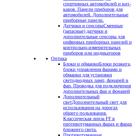
спортивных автомобилей и кит-
каров. Панели приборов для
автомобилей. Дополнительные
приборные панели.
Датчики и сенсоры
Сменные
(запасные) датчики и
дополнительные сенсоры для
цифровых приборных панелей и
контрольно-измерительных
приборов или индикаторов
Оптика
Блоки и обманки
Блоки розжига,
блоки управления фарами и
обманки для установки
светодиодных ламп, фонарей и
фар. Проводка для подключения
дополнительных фар и фонарей
Дополнительный
свет
Дополнительный свет для
использования на дорогах
общего пользования.
Классическая линза FF в
противотуманных фарах и фарах
ближнего света.
Противотуманные