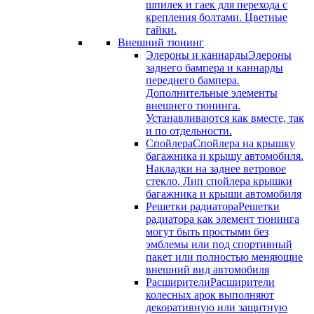
шпилек и гаек для перехода с
крепления болтами. Цветные
гайки.
Внешний тюнинг
Элероны и каннарды
Элероны
заднего бампера и каннарды
переднего бампера.
Дополнительные элементы
внешнего тюнинга.
Устанавливаются как вместе, так
и по отдельности.
Спойлера
Спойлера на крышку
багажника и крышу автомобиля.
Накладки на заднее ветровое
стекло. Лип спойлера крышки
багажника и крыши автомобиля
Решетки радиатора
Решетки
радиатора как элемент тюнинга
могут быть простыми без
эмблемы или под спортивный
пакет или полностью меняющие
внешний вид автомобиля
Расширители
Расширители
колесных арок выполняют
декоративную или защитную