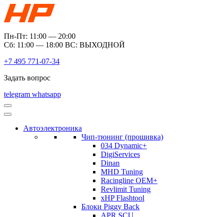
Пн-Пт: 11:00 — 20:00
Сб: 11:00 — 18:00 ВС: ВЫХОДНОЙ
+7 495 771-07-34
Задать вопрос
telegram
whatsapp
Автоэлектроника
Чип-тюнинг (прошивка)
034 Dynamic+
DigiServices
Dinan
MHD Tuning
Racingline OEM+
Revlimit Tuning
xHP Flashtool
Блоки Piggy Back
APR SCU