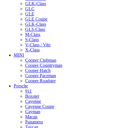
GLK-Class
GLC
GLE
GLE Coupe
GLK-Class
GLS-Class
M-Class
S-Class
V-Class / Vito
X-Class
MINI
Cooper Clubman
Cooper Countryman
Cooper Hatch
Cooper Paceman
Cooper Roadster
Porsche
911
Boxster
Cayenne
Cayenne Coupe
Cayman
Macan
Panamera
Taycan