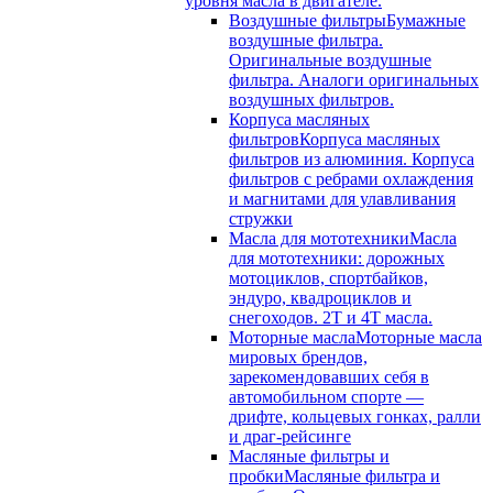
уровня масла в двигателе.
Воздушные фильтры
Бумажные
воздушные фильтра.
Оригинальные воздушные
фильтра. Аналоги оригинальных
воздушных фильтров.
Корпуса масляных
фильтров
Корпуса масляных
фильтров из алюминия. Корпуса
фильтров с ребрами охлаждения
и магнитами для улавливания
стружки
Масла для мототехники
Масла
для мототехники: дорожных
мотоциклов, спортбайков,
эндуро, квадроциклов и
снегоходов. 2T и 4T масла.
Моторные масла
Моторные масла
мировых брендов,
зарекомендовавших себя в
автомобильном спорте —
дрифте, кольцевых гонках, ралли
и драг-рейсинге
Масляные фильтры и
пробки
Масляные фильтра и