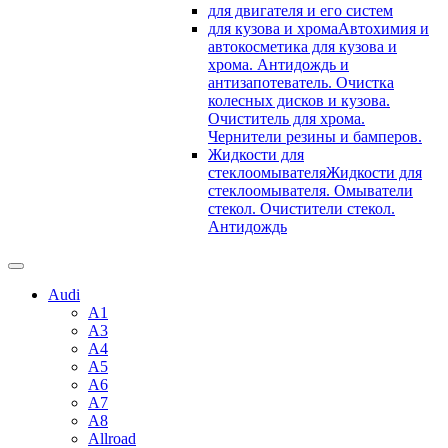
для двигателя и его систем
для кузова и хрома
Автохимия и
автокосметика для кузова и
хрома. Антидождь и
антизапотеватель. Очистка
колесных дисков и кузова.
Очиститель для хрома.
Чернители резины и бамперов.
Жидкости для
стеклоомывателя
Жидкости для
стеклоомывателя. Омыватели
стекол. Очистители стекол.
Антидождь
Audi
A1
A3
A4
A5
A6
A7
A8
Allroad