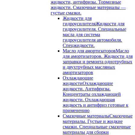
жидкости, антифризы. Тормозные
жидкости. Смазочные материалы —
густые смазки.
Жидкости для
гидроусилителя
Жидкости для
гидроусилителя. Специальные
масла для система
гидроусилителя автомобиля.
Спецжидкости.
Масло для амортизаторов
Масло
для амортизаторов. Жидкости для
заправки и ремонта однотрубных
и двухтрубных масляных
амортизаторов
Охлаждающие
жидкости
Охлаждающие
жидкости. Антифризы.
Концентраты охлаждающей
жидкости. Охлаждающая
жидкость и антифриз готовые к
применению
Смазочные материалы
Смазочные
материалы. Густые и жидкие
смазки. Специальные смазочные
материалы для сборки