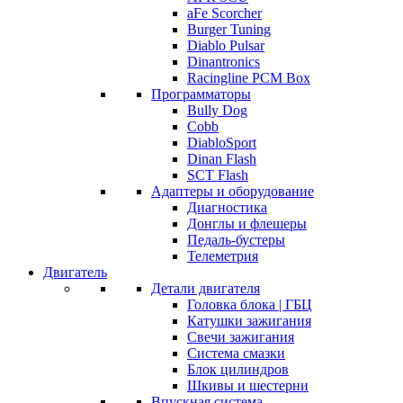
aFe Scorcher
Burger Tuning
Diablo Pulsar
Dinantronics
Racingline PCM Box
Программаторы
Bully Dog
Cobb
DiabloSport
Dinan Flash
SCT Flash
Адаптеры и оборудование
Диагностика
Донглы и флешеры
Педаль-бустеры
Телеметрия
Двигатель
Детали двигателя
Головка блока | ГБЦ
Катушки зажигания
Свечи зажигания
Система смазки
Блок цилиндров
Шкивы и шестерни
Впускная система