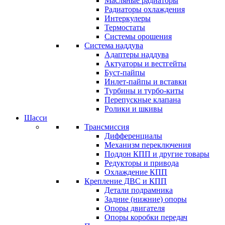
Масляные радиаторы
Радиаторы охлаждения
Интеркулеры
Термостаты
Системы орошения
Система наддува
Адаптеры наддува
Актуаторы и вестгейты
Буст-пайпы
Инлет-пайпы и вставки
Турбины и турбо-киты
Перепускные клапана
Ролики и шкивы
Шасси
Трансмиссия
Дифференциалы
Механизм переключения
Поддон КПП и другие товары
Редукторы и привода
Охлаждение КПП
Крепление ДВС и КПП
Детали подрамника
Задние (нижние) опоры
Опоры двигателя
Опоры коробки передач