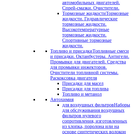
автомобильных двигателей.
Спрей-смазки. Очистители.
Тормозные жидкости
Тормозные
жидкости. Гидравлические
тормозные жидкости.
Высокотемпературные
тормозные жидкости.
Спортивные тормозные
жидкости.
Топливо и присадки
Топливные смеси
и присадки. Октанбустеры. Антигели.
Промывки для двигателей. Средства
для промывки инжекторов.
Очистители топливной системы.
Раскоксовка двигателя
Присадки для масел
Присадки для топлива
Топливо и метанол
Автохимия
для воздушных фильтров
Наборы
для обслуживания воздушных
фильтров нулевого
сопротивления, изготовленных
из хлопка, поролона или на
основе синтетических волокон