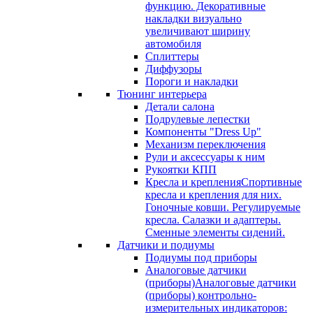
функцию. Декоративные
накладки визуально
увеличивают ширину
автомобиля
Сплиттеры
Диффузоры
Пороги и накладки
Тюнинг интерьера
Детали салона
Подрулевые лепестки
Компоненты "Dress Up"
Механизм переключения
Рули и аксессуары к ним
Рукоятки КПП
Кресла и крепления
Спортивные
кресла и крепления для них.
Гоночные ковши. Регулируемые
кресла. Салазки и адаптеры.
Сменные элементы сидений.
Датчики и подиумы
Подиумы под приборы
Аналоговые датчики
(приборы)
Аналоговые датчики
(приборы) контрольно-
измерительных индикаторов: