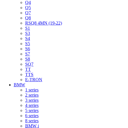
Q4
Q5
Q7
Q8
RSQ8 4MN (19-22)
S1
S3
S4
S5
S6
S7
S8
SQ7
TT
TTS
E-TRON
BMW
1 series
2 series
3 series
4 series
5 series
6 series
8 series
BMW i