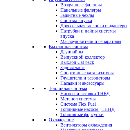
Воздушные фильтры
Панельные фильтры
Защитные чехлы
Система впуска
Дроссельная заслонка и адаптеры
Патрубки и пайпы системы
впуска
Маслоуловители и сепараторы
Выхлопная система
Даунпайпы
Выпускной коллектор
Выхлоп Cat-back
Задняя часть
Спортивные катализаторы
Глушители и резонаторы
Насадки и аксессуары
Топливная система
Насосы и вставки ТНВД
Метанол системы
Система Flex Fuel
Топливные насосы | ТННД
Топливные форсунки
Охлаждение
Вентиляторы охлаждения