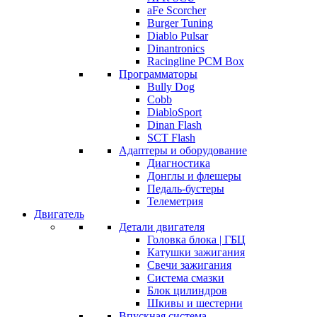
aFe Scorcher
Burger Tuning
Diablo Pulsar
Dinantronics
Racingline PCM Box
Программаторы
Bully Dog
Cobb
DiabloSport
Dinan Flash
SCT Flash
Адаптеры и оборудование
Диагностика
Донглы и флешеры
Педаль-бустеры
Телеметрия
Двигатель
Детали двигателя
Головка блока | ГБЦ
Катушки зажигания
Свечи зажигания
Система смазки
Блок цилиндров
Шкивы и шестерни
Впускная система