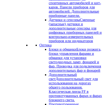
спортивных автомобилей и кит-
каров. Панели приборов для
автомобилей. Дополнительные
приборные панели.
Датчики и сенсоры
Сменные
(запасные) датчики и
дополнительные сенсоры для
цифровых приборных панелей и
контрольно-измерительных
приборов или индикаторов
Оптика
Блоки и обманки
Блоки розжига,
блоки управления фарами и
обманки для установки
светодиодных ламп, фонарей и
фар. Проводка для подключения
дополнительных фар и фонарей
Дополнительный
свет
Дополнительный свет для
использования на дорогах
общего пользования.
Классическая линза FF в
противотуманных фарах и фарах
ближнего света.
Противотуманные