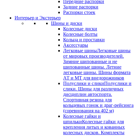
Передние распорки
Задние распорки
Распорки стоек
Интерьер и Экстерьер
Шины и диски
Колесные диски
Колесные болты
Кольца и проставки
Аксессуары
Легковые шины
Легковые шины
от мировых производителей.
Зимние шипованные и не
шипованные шины. Летние
легковые шины. Шины формата
АТ и МТ для внедорожников
Полуслики и слики
Полуслики и
слики. Шины для различных
дисциплин автоспорта.
Спортивная резина для
кольцевых гонок и драг-рейсинга
(соревнования на 402 м)
Колесные гайки и
шпильки
Колесные гайки для
крепления литых и кованных
колесных дисков. Комплекты