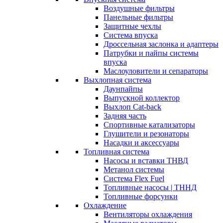
Воздушные фильтры
Панельные фильтры
Защитные чехлы
Система впуска
Дроссельная заслонка и адаптеры
Патрубки и пайпы системы
впуска
Маслоуловители и сепараторы
Выхлопная система
Даунпайпы
Выпускной коллектор
Выхлоп Cat-back
Задняя часть
Спортивные катализаторы
Глушители и резонаторы
Насадки и аксессуары
Топливная система
Насосы и вставки ТНВД
Метанол системы
Система Flex Fuel
Топливные насосы | ТННД
Топливные форсунки
Охлаждение
Вентиляторы охлаждения