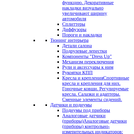
функцию. Декоративные
накладки визуально
увеличивают ширину
автомобиля
Сплиттеры
Диффузоры
Пороги и накладки
Тюнинг интерьера
Детали салона
Подрулевые лепестки
Компоненты "Dress Up"
Механизм переключения
Рули и аксессуары к ним
Рукоятки КПП
Кресла и крепления
Спортивные
кресла и крепления для них.
Гоночные ковши. Регулируемые
кресла. Салазки и адаптеры.
Сменные элементы сидений.
Датчики и подиумы
Подиумы под приборы
Аналоговые датчики
(приборы)
Аналоговые датчики
(приборы) контрольно-
измерительных индикаторов: