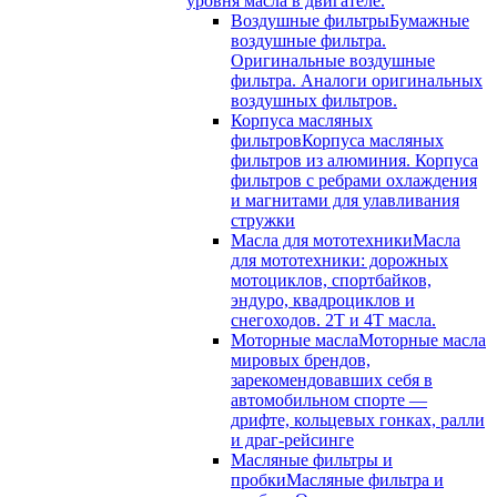
уровня масла в двигателе.
Воздушные фильтры
Бумажные
воздушные фильтра.
Оригинальные воздушные
фильтра. Аналоги оригинальных
воздушных фильтров.
Корпуса масляных
фильтров
Корпуса масляных
фильтров из алюминия. Корпуса
фильтров с ребрами охлаждения
и магнитами для улавливания
стружки
Масла для мототехники
Масла
для мототехники: дорожных
мотоциклов, спортбайков,
эндуро, квадроциклов и
снегоходов. 2T и 4T масла.
Моторные масла
Моторные масла
мировых брендов,
зарекомендовавших себя в
автомобильном спорте —
дрифте, кольцевых гонках, ралли
и драг-рейсинге
Масляные фильтры и
пробки
Масляные фильтра и