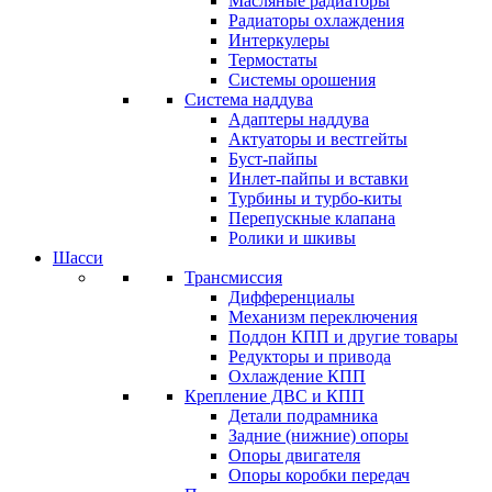
Масляные радиаторы
Радиаторы охлаждения
Интеркулеры
Термостаты
Системы орошения
Система наддува
Адаптеры наддува
Актуаторы и вестгейты
Буст-пайпы
Инлет-пайпы и вставки
Турбины и турбо-киты
Перепускные клапана
Ролики и шкивы
Шасси
Трансмиссия
Дифференциалы
Механизм переключения
Поддон КПП и другие товары
Редукторы и привода
Охлаждение КПП
Крепление ДВС и КПП
Детали подрамника
Задние (нижние) опоры
Опоры двигателя
Опоры коробки передач