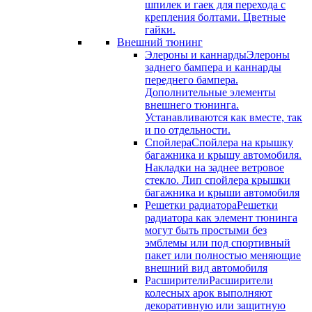
шпилек и гаек для перехода с
крепления болтами. Цветные
гайки.
Внешний тюнинг
Элероны и каннарды
Элероны
заднего бампера и каннарды
переднего бампера.
Дополнительные элементы
внешнего тюнинга.
Устанавливаются как вместе, так
и по отдельности.
Спойлера
Спойлера на крышку
багажника и крышу автомобиля.
Накладки на заднее ветровое
стекло. Лип спойлера крышки
багажника и крыши автомобиля
Решетки радиатора
Решетки
радиатора как элемент тюнинга
могут быть простыми без
эмблемы или под спортивный
пакет или полностью меняющие
внешний вид автомобиля
Расширители
Расширители
колесных арок выполняют
декоративную или защитную