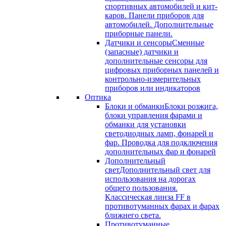
спортивных автомобилей и кит-
каров. Панели приборов для
автомобилей. Дополнительные
приборные панели.
Датчики и сенсоры
Сменные
(запасные) датчики и
дополнительные сенсоры для
цифровых приборных панелей и
контрольно-измерительных
приборов или индикаторов
Оптика
Блоки и обманки
Блоки розжига,
блоки управления фарами и
обманки для установки
светодиодных ламп, фонарей и
фар. Проводка для подключения
дополнительных фар и фонарей
Дополнительный
свет
Дополнительный свет для
использования на дорогах
общего пользования.
Классическая линза FF в
противотуманных фарах и фарах
ближнего света.
Противотуманные