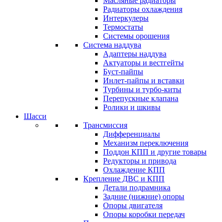
Масляные радиаторы
Радиаторы охлаждения
Интеркулеры
Термостаты
Системы орошения
Система наддува
Адаптеры наддува
Актуаторы и вестгейты
Буст-пайпы
Инлет-пайпы и вставки
Турбины и турбо-киты
Перепускные клапана
Ролики и шкивы
Шасси
Трансмиссия
Дифференциалы
Механизм переключения
Поддон КПП и другие товары
Редукторы и привода
Охлаждение КПП
Крепление ДВС и КПП
Детали подрамника
Задние (нижние) опоры
Опоры двигателя
Опоры коробки передач