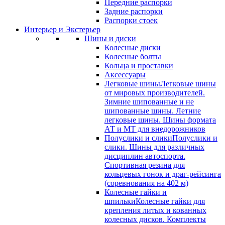
Передние распорки
Задние распорки
Распорки стоек
Интерьер и Экстерьер
Шины и диски
Колесные диски
Колесные болты
Кольца и проставки
Аксессуары
Легковые шины
Легковые шины
от мировых производителей.
Зимние шипованные и не
шипованные шины. Летние
легковые шины. Шины формата
АТ и МТ для внедорожников
Полуслики и слики
Полуслики и
слики. Шины для различных
дисциплин автоспорта.
Спортивная резина для
кольцевых гонок и драг-рейсинга
(соревнования на 402 м)
Колесные гайки и
шпильки
Колесные гайки для
крепления литых и кованных
колесных дисков. Комплекты