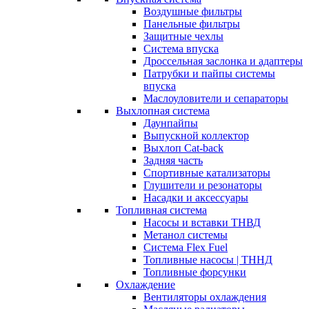
Воздушные фильтры
Панельные фильтры
Защитные чехлы
Система впуска
Дроссельная заслонка и адаптеры
Патрубки и пайпы системы
впуска
Маслоуловители и сепараторы
Выхлопная система
Даунпайпы
Выпускной коллектор
Выхлоп Cat-back
Задняя часть
Спортивные катализаторы
Глушители и резонаторы
Насадки и аксессуары
Топливная система
Насосы и вставки ТНВД
Метанол системы
Система Flex Fuel
Топливные насосы | ТННД
Топливные форсунки
Охлаждение
Вентиляторы охлаждения