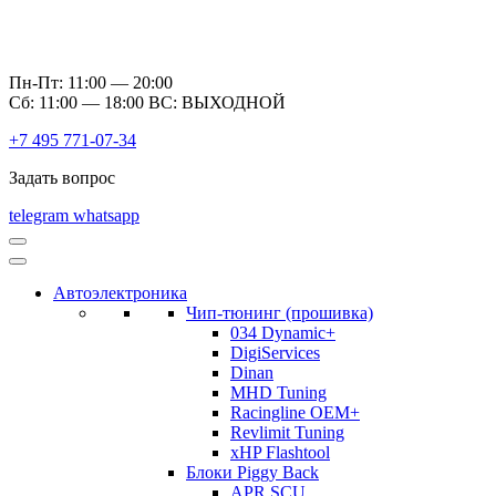
Пн-Пт: 11:00 — 20:00
Сб: 11:00 — 18:00 ВС: ВЫХОДНОЙ
+7 495 771-07-34
Задать вопрос
telegram
whatsapp
Автоэлектроника
Чип-тюнинг (прошивка)
034 Dynamic+
DigiServices
Dinan
MHD Tuning
Racingline OEM+
Revlimit Tuning
xHP Flashtool
Блоки Piggy Back
APR SCU