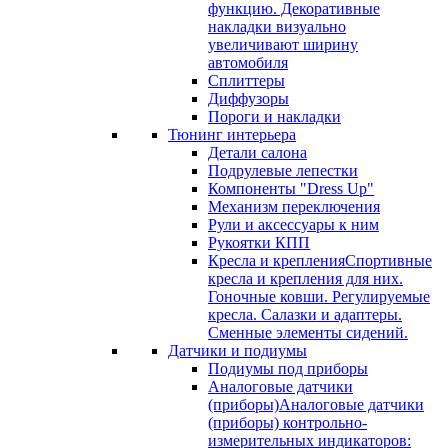
функцию. Декоративные
накладки визуально
увеличивают ширину
автомобиля
Сплиттеры
Диффузоры
Пороги и накладки
Тюнинг интерьера
Детали салона
Подрулевые лепестки
Компоненты "Dress Up"
Механизм переключения
Рули и аксессуары к ним
Рукоятки КПП
Кресла и крепления
Спортивные
кресла и крепления для них.
Гоночные ковши. Регулируемые
кресла. Салазки и адаптеры.
Сменные элементы сидений.
Датчики и подиумы
Подиумы под приборы
Аналоговые датчики
(приборы)
Аналоговые датчики
(приборы) контрольно-
измерительных индикаторов: