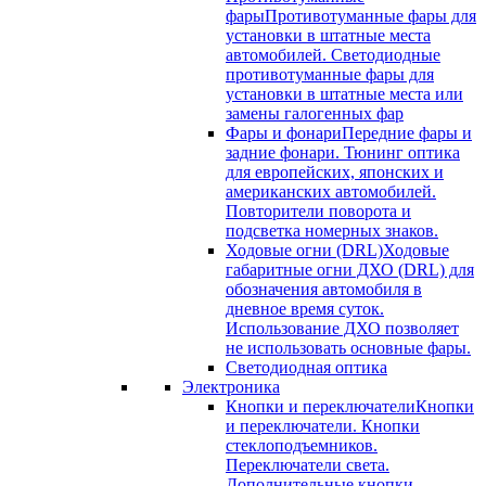
фары
Противотуманные фары для
установки в штатные места
автомобилей. Светодиодные
противотуманные фары для
установки в штатные места или
замены галогенных фар
Фары и фонари
Передние фары и
задние фонари. Тюнинг оптика
для европейских, японских и
американских автомобилей.
Повторители поворота и
подсветка номерных знаков.
Ходовые огни (DRL)
Ходовые
габаритные огни ДХО (DRL) для
обозначения автомобиля в
дневное время суток.
Использование ДХО позволяет
не использовать основные фары.
Светодиодная оптика
Электроника
Кнопки и переключатели
Кнопки
и переключатели. Кнопки
стеклоподъемников.
Переключатели света.
Дополнительные кнопки.