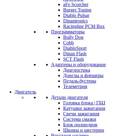
aFe Scorcher
Burger Tuning
Diablo Pulsar
Dinantronics
Racingline PCM Box
Программаторы
Bully Dog
Cobb
DiabloSport
Dinan Flash
SCT Flash
Адаптеры и оборудование
Диагностика
Донглы и флешеры
Педаль-бустеры
Телеметрия
Двигатель
Детали двигателя
Головка блока | ГБЦ
Катушки зажигания
Свечи зажигания
Система смазки
Блок цилиндров
Шкивы и шестерни
Впускная система