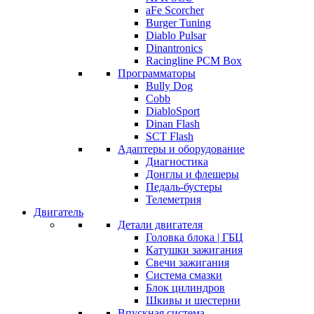
aFe Scorcher
Burger Tuning
Diablo Pulsar
Dinantronics
Racingline PCM Box
Программаторы
Bully Dog
Cobb
DiabloSport
Dinan Flash
SCT Flash
Адаптеры и оборудование
Диагностика
Донглы и флешеры
Педаль-бустеры
Телеметрия
Двигатель
Детали двигателя
Головка блока | ГБЦ
Катушки зажигания
Свечи зажигания
Система смазки
Блок цилиндров
Шкивы и шестерни
Впускная система