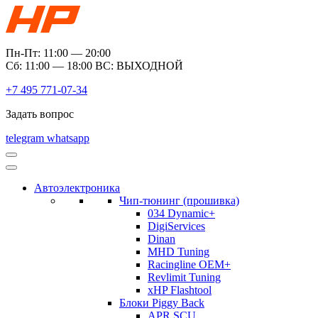
Пн-Пт: 11:00 — 20:00
Сб: 11:00 — 18:00 ВС: ВЫХОДНОЙ
+7 495 771-07-34
Задать вопрос
telegram
whatsapp
Автоэлектроника
Чип-тюнинг (прошивка)
034 Dynamic+
DigiServices
Dinan
MHD Tuning
Racingline OEM+
Revlimit Tuning
xHP Flashtool
Блоки Piggy Back
APR SCU