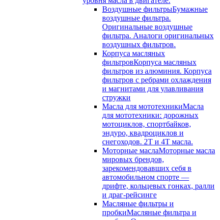
уровня масла в двигателе.
Воздушные фильтры
Бумажные
воздушные фильтра.
Оригинальные воздушные
фильтра. Аналоги оригинальных
воздушных фильтров.
Корпуса масляных
фильтров
Корпуса масляных
фильтров из алюминия. Корпуса
фильтров с ребрами охлаждения
и магнитами для улавливания
стружки
Масла для мототехники
Масла
для мототехники: дорожных
мотоциклов, спортбайков,
эндуро, квадроциклов и
снегоходов. 2T и 4T масла.
Моторные масла
Моторные масла
мировых брендов,
зарекомендовавших себя в
автомобильном спорте —
дрифте, кольцевых гонках, ралли
и драг-рейсинге
Масляные фильтры и
пробки
Масляные фильтра и