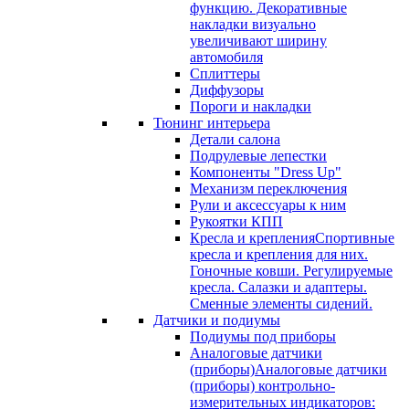
функцию. Декоративные
накладки визуально
увеличивают ширину
автомобиля
Сплиттеры
Диффузоры
Пороги и накладки
Тюнинг интерьера
Детали салона
Подрулевые лепестки
Компоненты "Dress Up"
Механизм переключения
Рули и аксессуары к ним
Рукоятки КПП
Кресла и крепления
Спортивные
кресла и крепления для них.
Гоночные ковши. Регулируемые
кресла. Салазки и адаптеры.
Сменные элементы сидений.
Датчики и подиумы
Подиумы под приборы
Аналоговые датчики
(приборы)
Аналоговые датчики
(приборы) контрольно-
измерительных индикаторов: