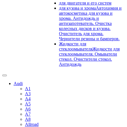
для двигателя и его систем
для кузова и хрома
Автохимия и
автокосметика для кузова и
хрома. Антидождь и
антизапотеватель. Очистка
колесных дисков и кузова.
Очиститель для хрома.
Чернители резины и бамперов.
Жидкости для
стеклоомывателя
Жидкости для
стеклоомывателя. Омыватели
стекол. Очистители стекол.
Антидождь
Audi
A1
A3
A4
A5
A6
A7
A8
Allroad