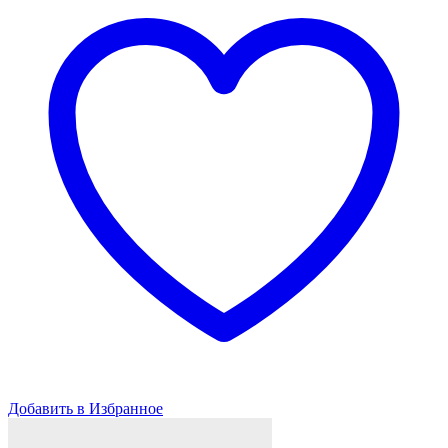
BMW
330i/430i
F3x
(Black)
Добавить в Избранное