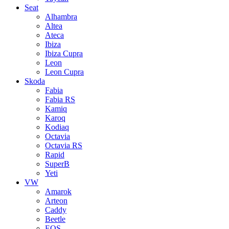
Seat
Alhambra
Altea
Ateca
Ibiza
Ibiza Cupra
Leon
Leon Cupra
Skoda
Fabia
Fabia RS
Kamiq
Karoq
Kodiaq
Octavia
Octavia RS
Rapid
SuperB
Yeti
VW
Amarok
Arteon
Caddy
Beetle
EOS