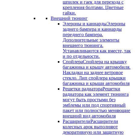
шпилек и гаек для перехода с
крепления болтами. Цветные
гайки.
Внешний тюнинг
Элероны и каннарды
Элероны
заднего бампера и каннарды
переднего бампера.
Дополнительные элементы
внешнего тюнинга.
Устанавливаются как вместе, так
и по отдельности.
Спойлера
Спойлера на крышку
багажника и крышу автомобиля.
Накладки на заднее ветровое
стекло. Лип спойлера крышки
багажника и крыши автомобиля
Решетки радиатора
Решетки
радиатора как элемент тюнинга
могут быть простыми без
эмблемы или под спортивный
пакет или полностью меняющие
внешний вид автомобиля
Расширители
Расширители
колесных арок выполняют
декоративную или защитную