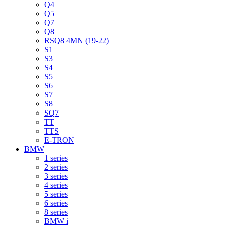
Q4
Q5
Q7
Q8
RSQ8 4MN (19-22)
S1
S3
S4
S5
S6
S7
S8
SQ7
TT
TTS
E-TRON
BMW
1 series
2 series
3 series
4 series
5 series
6 series
8 series
BMW i