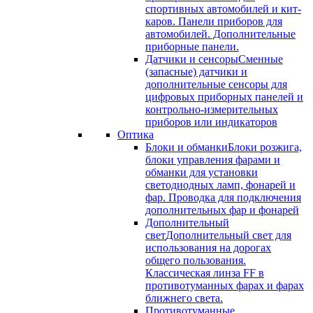
спортивных автомобилей и кит-
каров. Панели приборов для
автомобилей. Дополнительные
приборные панели.
Датчики и сенсоры
Сменные
(запасные) датчики и
дополнительные сенсоры для
цифровых приборных панелей и
контрольно-измерительных
приборов или индикаторов
Оптика
Блоки и обманки
Блоки розжига,
блоки управления фарами и
обманки для установки
светодиодных ламп, фонарей и
фар. Проводка для подключения
дополнительных фар и фонарей
Дополнительный
свет
Дополнительный свет для
использования на дорогах
общего пользования.
Классическая линза FF в
противотуманных фарах и фарах
ближнего света.
Противотуманные