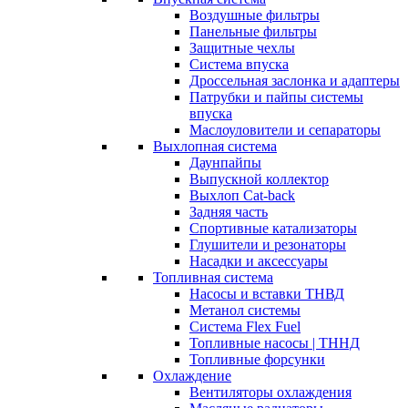
Воздушные фильтры
Панельные фильтры
Защитные чехлы
Система впуска
Дроссельная заслонка и адаптеры
Патрубки и пайпы системы
впуска
Маслоуловители и сепараторы
Выхлопная система
Даунпайпы
Выпускной коллектор
Выхлоп Cat-back
Задняя часть
Спортивные катализаторы
Глушители и резонаторы
Насадки и аксессуары
Топливная система
Насосы и вставки ТНВД
Метанол системы
Система Flex Fuel
Топливные насосы | ТННД
Топливные форсунки
Охлаждение
Вентиляторы охлаждения