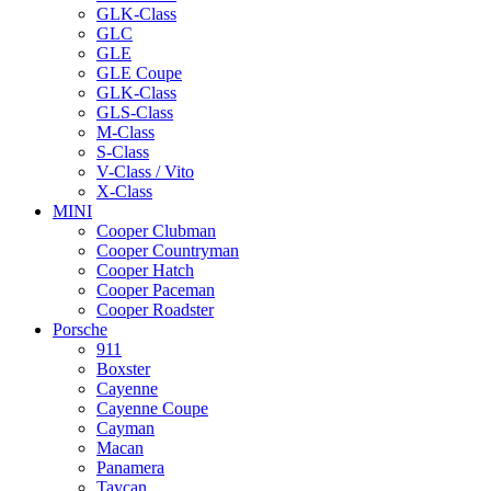
GLK-Class
GLC
GLE
GLE Coupe
GLK-Class
GLS-Class
M-Class
S-Class
V-Class / Vito
X-Class
MINI
Cooper Clubman
Cooper Countryman
Cooper Hatch
Cooper Paceman
Cooper Roadster
Porsche
911
Boxster
Cayenne
Cayenne Coupe
Cayman
Macan
Panamera
Taycan