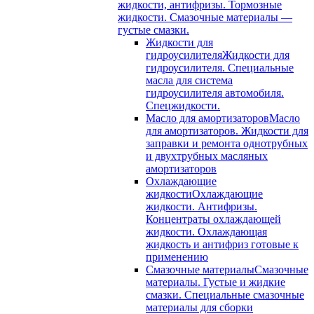
жидкости, антифризы. Тормозные
жидкости. Смазочные материалы —
густые смазки.
Жидкости для
гидроусилителя
Жидкости для
гидроусилителя. Специальные
масла для система
гидроусилителя автомобиля.
Спецжидкости.
Масло для амортизаторов
Масло
для амортизаторов. Жидкости для
заправки и ремонта однотрубных
и двухтрубных масляных
амортизаторов
Охлаждающие
жидкости
Охлаждающие
жидкости. Антифризы.
Концентраты охлаждающей
жидкости. Охлаждающая
жидкость и антифриз готовые к
применению
Смазочные материалы
Смазочные
материалы. Густые и жидкие
смазки. Специальные смазочные
материалы для сборки