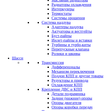
Масляные радиаторы
Радиаторы охлаждения
Интеркулеры
Термостаты
Системы орошения
Система наддува
Адаптеры наддува
Актуаторы и вестгейты
Буст-пайпы
Инлет-пайпы и вставки
Турбины и турбо-киты
Перепускные клапана
Ролики и шкивы
Шасси
Трансмиссия
Дифференциалы
Механизм переключения
Поддон КПП и другие товары
Редукторы и привода
Охлаждение КПП
Крепление ДВС и КПП
Детали подрамника
Задние (нижние) опоры
Опоры двигателя
Опоры коробки передач