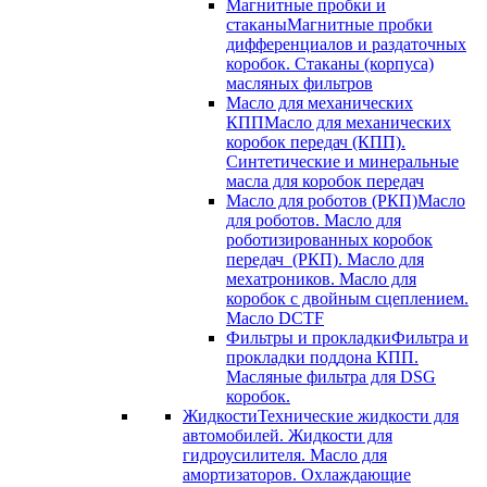
Магнитные пробки и
стаканы
Магнитные пробки
дифференциалов и раздаточных
коробок. Стаканы (корпуса)
масляных фильтров
Масло для механических
КПП
Масло для механических
коробок передач (КПП).
Синтетические и минеральные
масла для коробок передач
Масло для роботов (РКП)
Масло
для роботов. Масло для
роботизированных коробок
передач (РКП). Масло для
мехатроников. Масло для
коробок с двойным сцеплением.
Масло DCTF
Фильтры и прокладки
Фильтра и
прокладки поддона КПП.
Масляные фильтра для DSG
коробок.
Жидкости
Технические жидкости для
автомобилей. Жидкости для
гидроусилителя. Масло для
амортизаторов. Охлаждающие