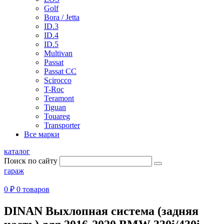
Golf
Bora / Jetta
ID.3
ID.4
ID.5
Multivan
Passat
Passat CC
Scirocco
T-Roc
Teramont
Tiguan
Touareg
Transporter
Все марки
каталог
Поиск по сайту
гараж
0 ₽
0 товаров
DINAN Выхлопная система (задняя