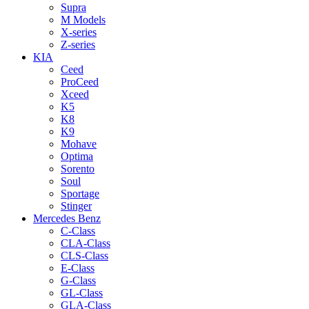
Supra
M Models
X-series
Z-series
KIA
Ceed
ProCeed
Xceed
K5
K8
K9
Mohave
Optima
Sorento
Soul
Sportage
Stinger
Mercedes Benz
C-Class
CLA-Class
CLS-Class
E-Class
G-Class
GL-Class
GLA-Class