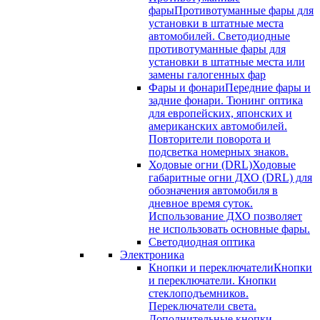
фары
Противотуманные фары для
установки в штатные места
автомобилей. Светодиодные
противотуманные фары для
установки в штатные места или
замены галогенных фар
Фары и фонари
Передние фары и
задние фонари. Тюнинг оптика
для европейских, японских и
американских автомобилей.
Повторители поворота и
подсветка номерных знаков.
Ходовые огни (DRL)
Ходовые
габаритные огни ДХО (DRL) для
обозначения автомобиля в
дневное время суток.
Использование ДХО позволяет
не использовать основные фары.
Светодиодная оптика
Электроника
Кнопки и переключатели
Кнопки
и переключатели. Кнопки
стеклоподъемников.
Переключатели света.
Дополнительные кнопки.