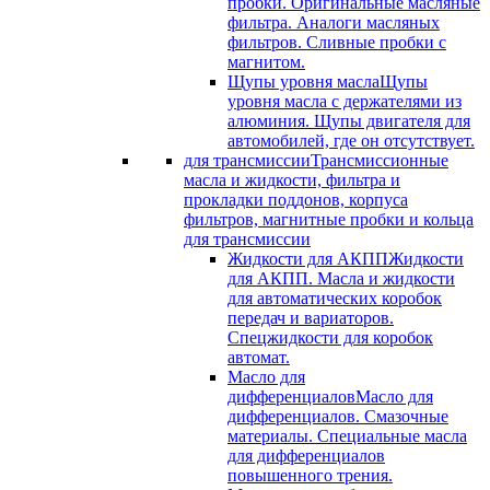
пробки. Оригинальные масляные
фильтра. Аналоги масляных
фильтров. Сливные пробки с
магнитом.
Щупы уровня масла
Щупы
уровня масла с держателями из
алюминия. Щупы двигателя для
автомобилей, где он отсутствует.
для трансмиссии
Трансмиссионные
масла и жидкости, фильтра и
прокладки поддонов, корпуса
фильтров, магнитные пробки и кольца
для трансмиссии
Жидкости для АКПП
Жидкости
для АКПП. Масла и жидкости
для автоматических коробок
передач и вариаторов.
Спецжидкости для коробок
автомат.
Масло для
дифференциалов
Масло для
дифференциалов. Смазочные
материалы. Специальные масла
для дифференциалов
повышенного трения.