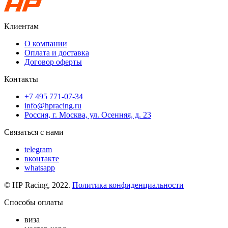
Клиентам
О компании
Оплата и доставка
Договор оферты
Контакты
+7 495 771-07-34
info@hpracing.ru
Россия, г. Москва, ул. Осенняя, д. 23
Связаться с нами
telegram
вконтакте
whatsapp
© HP Racing, 2022.
Политика конфиденциальности
Способы оплаты
виза