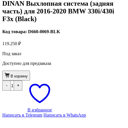
DINAN Выхлопная система (задняя
часть) для 2016-2020 BMW 330i/430i
F3x (Black)
Код товара: D660-0069-BLK
119.250
₽
Под заказ
Доступно для предзаказа
В корзину
Количество
-
+
товара
DINAN
Выхлопная
система
(задняя
часть)
В избранное
для
Написать в Telegram
Написать в WhatsApp
2016-
2020