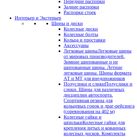
Передние распорки
Задние распорки
Распорки стоек
Интерьер и Экстерьер
Шины и диски
Колесные диски
Колесные болты
Кольца и проставки
Аксессуары
Легковые шины
Легковые шины
от мировых производителей.
Зимние шипованные и не
шипованные шины. Летние
легковые шины. Шины формата
АТ и МТ для внедорожников
Полуслики и слики
Полуслики и
слики. Шины для различных
дисциплин автоспорта.
Спортивная резина для
кольцевых гонок и драг-рейсинга
(соревнования на 402 м)
Колесные гайки и
шпильки
Колесные гайки для
крепления литых и кованных
колесных дисков. Комплекты