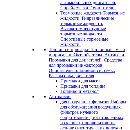
автомобильных двигателей.
Спрей-смазки. Очистители.
Тормозные жидкости
Тормозные
жидкости. Гидравлические
тормозные жидкости.
Высокотемпературные
тормозные жидкости.
Спортивные тормозные
жидкости.
Топливо и присадки
Топливные смеси
и присадки. Октанбустеры. Антигели.
Промывки для двигателей. Средства
для промывки инжекторов.
Очистители топливной системы.
Раскоксовка двигателя
Присадки для масел
Присадки для топлива
Топливо и метанол
Автохимия
для воздушных фильтров
Наборы
для обслуживания воздушных
фильтров нулевого
сопротивления, изготовленных
из хлопка, поролона или на
основе синтетических волокон