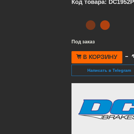
Код товара: DC1952P
Под заказ
К
-
т
В КОРЗИНУ
D
B
S
Написать в Telegram
К
т
п
д
A
A
(
4
m