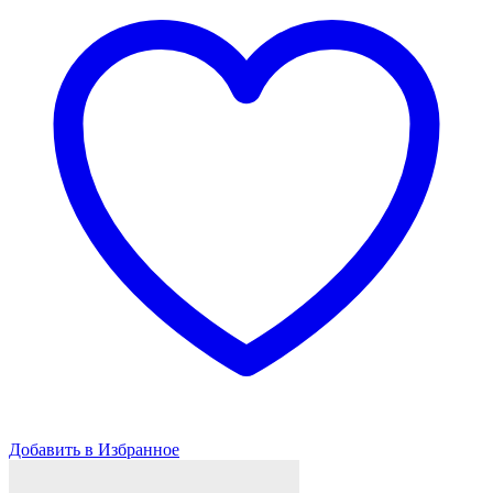
Land
Rover
Range
Rover
/
Discovery
Добавить в Избранное