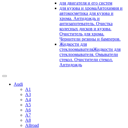
для двигателя и его систем
для кузова и хрома
Автохимия и
автокосметика для кузова и
хрома. Антидождь и
антизапотеватель. Очистка
колесных дисков и кузова.
Очиститель для хрома.
Чернители резины и бамперов.
Жидкости для
стеклоомывателя
Жидкости для
стеклоомывателя. Омыватели
стекол. Очистители стекол.
Антидождь
Audi
A1
A3
A4
A5
A6
A7
A8
Allroad