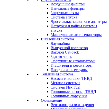
Воздушные фильтры
Панельные фильтры
Защитные чехлы
Система впуска
Дроссельная заслонка и адаптеры
Патрубки и пайпы системы
впуска
Маслоуловители и сепараторы
Выхлопная система
Даунпайпы
Выпускной коллектор
Выхлоп Cat-back
Задняя часть
Спортивные катализаторы
Глушители и резонаторы
Насадки и аксессуары
Топливная система
Насосы и вставки ТНВД
Метанол системы
Система Flex Fuel
Топливные насосы | ТННД
Топливные форсунки
Охлаждение
Вентиляторы охлаждения