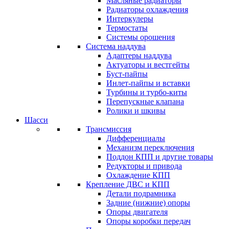
Масляные радиаторы
Радиаторы охлаждения
Интеркулеры
Термостаты
Системы орошения
Система наддува
Адаптеры наддува
Актуаторы и вестгейты
Буст-пайпы
Инлет-пайпы и вставки
Турбины и турбо-киты
Перепускные клапана
Ролики и шкивы
Шасси
Трансмиссия
Дифференциалы
Механизм переключения
Поддон КПП и другие товары
Редукторы и привода
Охлаждение КПП
Крепление ДВС и КПП
Детали подрамника
Задние (нижние) опоры
Опоры двигателя
Опоры коробки передач