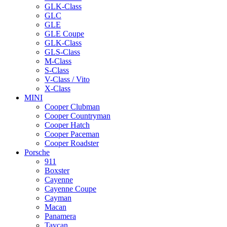
GLK-Class
GLC
GLE
GLE Coupe
GLK-Class
GLS-Class
M-Class
S-Class
V-Class / Vito
X-Class
MINI
Cooper Clubman
Cooper Countryman
Cooper Hatch
Cooper Paceman
Cooper Roadster
Porsche
911
Boxster
Cayenne
Cayenne Coupe
Cayman
Macan
Panamera
Taycan