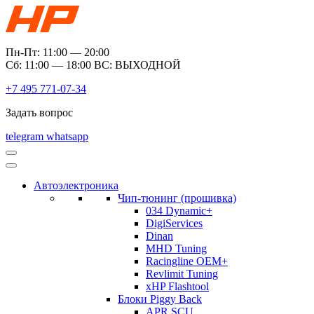
Пн-Пт: 11:00 — 20:00
Сб: 11:00 — 18:00 ВС: ВЫХОДНОЙ
+7 495 771-07-34
Задать вопрос
telegram
whatsapp
Автоэлектроника
Чип-тюнинг (прошивка)
034 Dynamic+
DigiServices
Dinan
MHD Tuning
Racingline OEM+
Revlimit Tuning
xHP Flashtool
Блоки Piggy Back
APR SCU