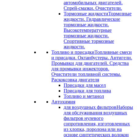
автомобильных двигателей.
Спрей-смазки. Очистители.
Тормозные жидкости
Тормозные
жидкости. Гидравлические
тормозные жидкости.
Высокотемпературные
тормозные жидкости.
Спортивные тормозные
жидкости.
Топливо и присадки
Топливные смеси
и присадки. Октанбустеры. Антигели.
Промывки для двигателей. Средства
для промывки инжекторов.
Очистители топливной системы.
Раскоксовка двигателя
Присадки для масел
Присадки для топлива
Топливо и метанол
Автохимия
для воздушных фильтров
Наборы
для обслуживания воздушных
фильтров нулевого
сопротивления, изготовленных
из хлопка, поролона или на
основе синтетических волокон