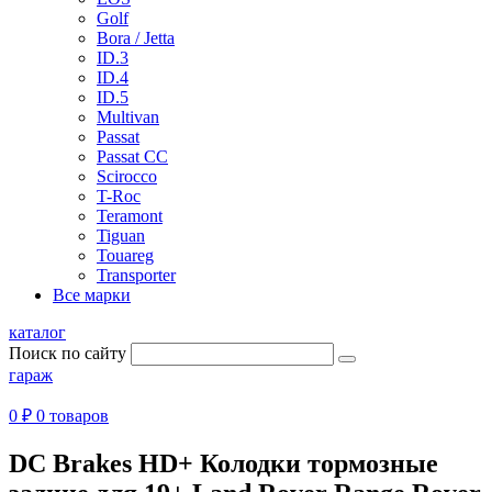
Golf
Bora / Jetta
ID.3
ID.4
ID.5
Multivan
Passat
Passat CC
Scirocco
T-Roc
Teramont
Tiguan
Touareg
Transporter
Все марки
каталог
Поиск по сайту
гараж
0 ₽
0 товаров
DC Brakes HD+ Колодки тормозные