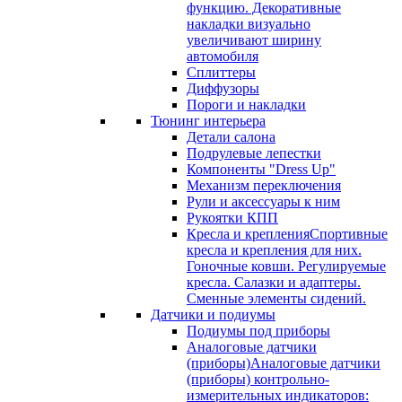
функцию. Декоративные
накладки визуально
увеличивают ширину
автомобиля
Сплиттеры
Диффузоры
Пороги и накладки
Тюнинг интерьера
Детали салона
Подрулевые лепестки
Компоненты "Dress Up"
Механизм переключения
Рули и аксессуары к ним
Рукоятки КПП
Кресла и крепления
Спортивные
кресла и крепления для них.
Гоночные ковши. Регулируемые
кресла. Салазки и адаптеры.
Сменные элементы сидений.
Датчики и подиумы
Подиумы под приборы
Аналоговые датчики
(приборы)
Аналоговые датчики
(приборы) контрольно-
измерительных индикаторов: