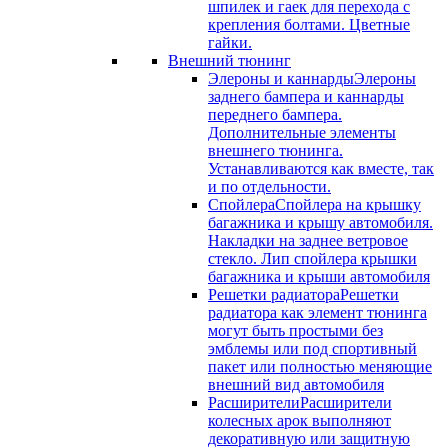
шпилек и гаек для перехода с
крепления болтами. Цветные
гайки.
Внешний тюнинг
Элероны и каннарды
Элероны
заднего бампера и каннарды
переднего бампера.
Дополнительные элементы
внешнего тюнинга.
Устанавливаются как вместе, так
и по отдельности.
Спойлера
Спойлера на крышку
багажника и крышу автомобиля.
Накладки на заднее ветровое
стекло. Лип спойлера крышки
багажника и крыши автомобиля
Решетки радиатора
Решетки
радиатора как элемент тюнинга
могут быть простыми без
эмблемы или под спортивный
пакет или полностью меняющие
внешний вид автомобиля
Расширители
Расширители
колесных арок выполняют
декоративную или защитную