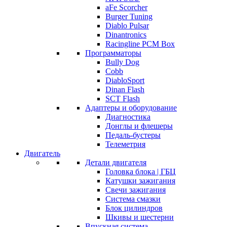
aFe Scorcher
Burger Tuning
Diablo Pulsar
Dinantronics
Racingline PCM Box
Программаторы
Bully Dog
Cobb
DiabloSport
Dinan Flash
SCT Flash
Адаптеры и оборудование
Диагностика
Донглы и флешеры
Педаль-бустеры
Телеметрия
Двигатель
Детали двигателя
Головка блока | ГБЦ
Катушки зажигания
Свечи зажигания
Система смазки
Блок цилиндров
Шкивы и шестерни
Впускная система