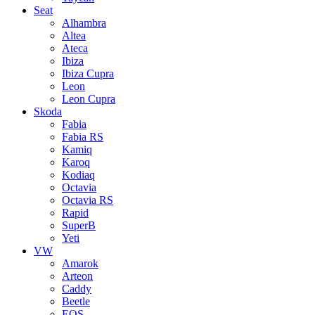
Seat
Alhambra
Altea
Ateca
Ibiza
Ibiza Cupra
Leon
Leon Cupra
Skoda
Fabia
Fabia RS
Kamiq
Karoq
Kodiaq
Octavia
Octavia RS
Rapid
SuperB
Yeti
VW
Amarok
Arteon
Caddy
Beetle
EOS