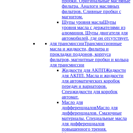
пробки. Оригинальные масляные
фильтра. Аналоги масляных
фильтров. Сливные пробки с
магнитом.
Щупы уровня масла
Щупы
уровня масла с держателями из
алюминия. Щупы двигателя для
автомобилей, где он отсутствует.
для трансмиссии
Трансмиссионные
масла и жидкости, фильтра и
прокладки поддонов, корпуса
фильтров, магнитные пробки и кольца
для трансмиссии
Жидкости для АКПП
Жидкости
для АКПП. Масла и жидкости
для автоматических коробок
передач и вариаторов.
Спецжидкости для коробок
автомат.
Масло для
дифференциалов
Масло для
дифференциалов. Смазочные
материалы. Специальные масла
для дифференциалов
повышенного трения.