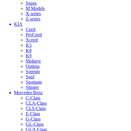
Supra
M Models
X-series
Z-series
KIA
Ceed
ProCeed
Xceed
K5
K8
K9
Mohave
Optima
Sorento
Soul
Sportage
Stinger
Mercedes Benz
C-Class
CLA-Class
CLS-Class
E-Class
G-Class
GL-Class
GLA-Class