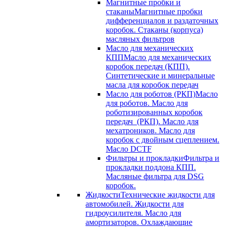
Магнитные пробки и
стаканы
Магнитные пробки
дифференциалов и раздаточных
коробок. Стаканы (корпуса)
масляных фильтров
Масло для механических
КПП
Масло для механических
коробок передач (КПП).
Синтетические и минеральные
масла для коробок передач
Масло для роботов (РКП)
Масло
для роботов. Масло для
роботизированных коробок
передач (РКП). Масло для
мехатроников. Масло для
коробок с двойным сцеплением.
Масло DCTF
Фильтры и прокладки
Фильтра и
прокладки поддона КПП.
Масляные фильтра для DSG
коробок.
Жидкости
Технические жидкости для
автомобилей. Жидкости для
гидроусилителя. Масло для
амортизаторов. Охлаждающие