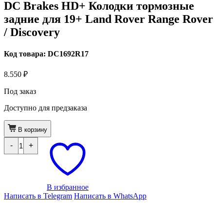
DC Brakes HD+ Колодки тормозные
задние для 19+ Land Rover Range Rover
/ Discovery
Код товара: DC1692R17
8.550
₽
Под заказ
Доступно для предзаказа
В корзину
Количество
-
+
товара
DC
Brakes
HD+
Колодки
тормозные
В избранное
задние
Написать в Telegram
Написать в WhatsApp
для
19+