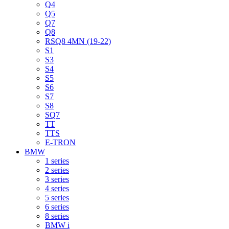
Q4
Q5
Q7
Q8
RSQ8 4MN (19-22)
S1
S3
S4
S5
S6
S7
S8
SQ7
TT
TTS
E-TRON
BMW
1 series
2 series
3 series
4 series
5 series
6 series
8 series
BMW i