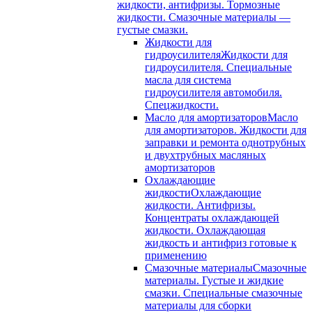
жидкости, антифризы. Тормозные
жидкости. Смазочные материалы —
густые смазки.
Жидкости для
гидроусилителя
Жидкости для
гидроусилителя. Специальные
масла для система
гидроусилителя автомобиля.
Спецжидкости.
Масло для амортизаторов
Масло
для амортизаторов. Жидкости для
заправки и ремонта однотрубных
и двухтрубных масляных
амортизаторов
Охлаждающие
жидкости
Охлаждающие
жидкости. Антифризы.
Концентраты охлаждающей
жидкости. Охлаждающая
жидкость и антифриз готовые к
применению
Смазочные материалы
Смазочные
материалы. Густые и жидкие
смазки. Специальные смазочные
материалы для сборки