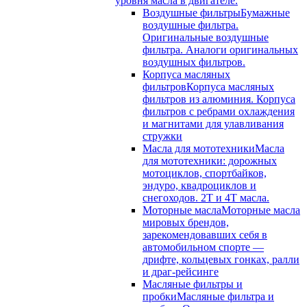
уровня масла в двигателе.
Воздушные фильтры
Бумажные
воздушные фильтра.
Оригинальные воздушные
фильтра. Аналоги оригинальных
воздушных фильтров.
Корпуса масляных
фильтров
Корпуса масляных
фильтров из алюминия. Корпуса
фильтров с ребрами охлаждения
и магнитами для улавливания
стружки
Масла для мототехники
Масла
для мототехники: дорожных
мотоциклов, спортбайков,
эндуро, квадроциклов и
снегоходов. 2T и 4T масла.
Моторные масла
Моторные масла
мировых брендов,
зарекомендовавших себя в
автомобильном спорте —
дрифте, кольцевых гонках, ралли
и драг-рейсинге
Масляные фильтры и
пробки
Масляные фильтра и