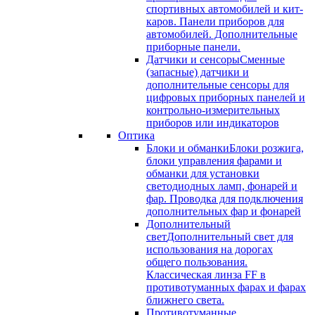
спортивных автомобилей и кит-
каров. Панели приборов для
автомобилей. Дополнительные
приборные панели.
Датчики и сенсоры
Сменные
(запасные) датчики и
дополнительные сенсоры для
цифровых приборных панелей и
контрольно-измерительных
приборов или индикаторов
Оптика
Блоки и обманки
Блоки розжига,
блоки управления фарами и
обманки для установки
светодиодных ламп, фонарей и
фар. Проводка для подключения
дополнительных фар и фонарей
Дополнительный
свет
Дополнительный свет для
использования на дорогах
общего пользования.
Классическая линза FF в
противотуманных фарах и фарах
ближнего света.
Противотуманные