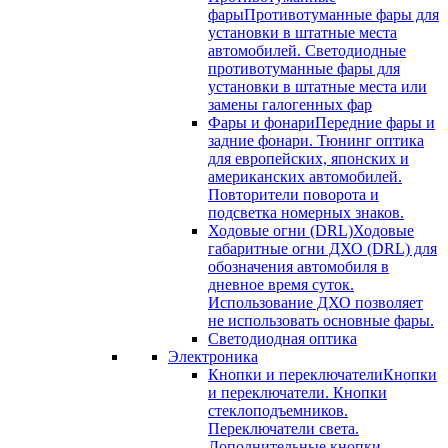
фары
Противотуманные фары для
установки в штатные места
автомобилей. Светодиодные
противотуманные фары для
установки в штатные места или
замены галогенных фар
Фары и фонари
Передние фары и
задние фонари. Тюнинг оптика
для европейских, японских и
американских автомобилей.
Повторители поворота и
подсветка номерных знаков.
Ходовые огни (DRL)
Ходовые
габаритные огни ДХО (DRL) для
обозначения автомобиля в
дневное время суток.
Использование ДХО позволяет
не использовать основные фары.
Светодиодная оптика
Электроника
Кнопки и переключатели
Кнопки
и переключатели. Кнопки
стеклоподъемников.
Переключатели света.
Дополнительные кнопки.