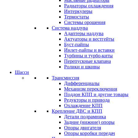
Масляные радиаторы
Радиаторы охлаждения
Интеркулеры
Термостаты
Системы орошения
Система наддува
Адаптеры наддува
Актуаторы и вестгейты
Буст-пайпы
Инлет-пайпы и вставки
Турбины и турбо-киты
Перепускные клапана
Ролики и шкивы
Шасси
Трансмиссия
Дифференциалы
Механизм переключения
Поддон КПП и другие товары
Редукторы и привода
Охлаждение КПП
Крепление ДВС и КПП
Детали подрамника
Задние (нижние) опоры
Опоры двигателя
Опоры коробки передач