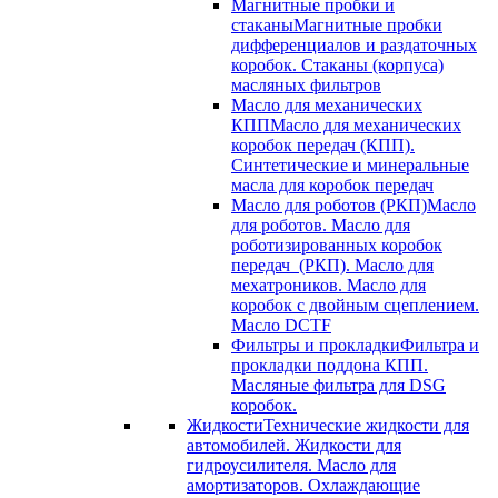
Магнитные пробки и
стаканы
Магнитные пробки
дифференциалов и раздаточных
коробок. Стаканы (корпуса)
масляных фильтров
Масло для механических
КПП
Масло для механических
коробок передач (КПП).
Синтетические и минеральные
масла для коробок передач
Масло для роботов (РКП)
Масло
для роботов. Масло для
роботизированных коробок
передач (РКП). Масло для
мехатроников. Масло для
коробок с двойным сцеплением.
Масло DCTF
Фильтры и прокладки
Фильтра и
прокладки поддона КПП.
Масляные фильтра для DSG
коробок.
Жидкости
Технические жидкости для
автомобилей. Жидкости для
гидроусилителя. Масло для
амортизаторов. Охлаждающие