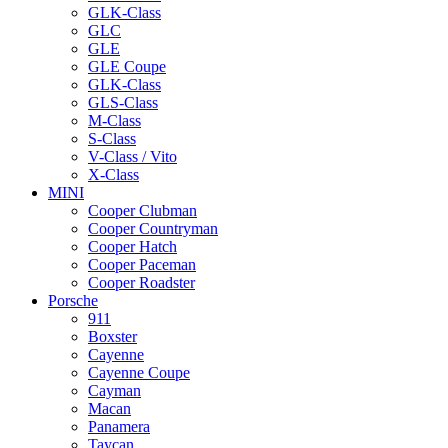
GLK-Class
GLC
GLE
GLE Coupe
GLK-Class
GLS-Class
M-Class
S-Class
V-Class / Vito
X-Class
MINI
Cooper Clubman
Cooper Countryman
Cooper Hatch
Cooper Paceman
Cooper Roadster
Porsche
911
Boxster
Cayenne
Cayenne Coupe
Cayman
Macan
Panamera
Taycan