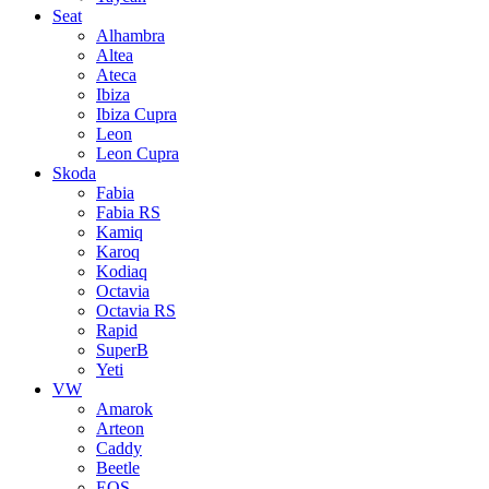
Seat
Alhambra
Altea
Ateca
Ibiza
Ibiza Cupra
Leon
Leon Cupra
Skoda
Fabia
Fabia RS
Kamiq
Karoq
Kodiaq
Octavia
Octavia RS
Rapid
SuperB
Yeti
VW
Amarok
Arteon
Caddy
Beetle
EOS