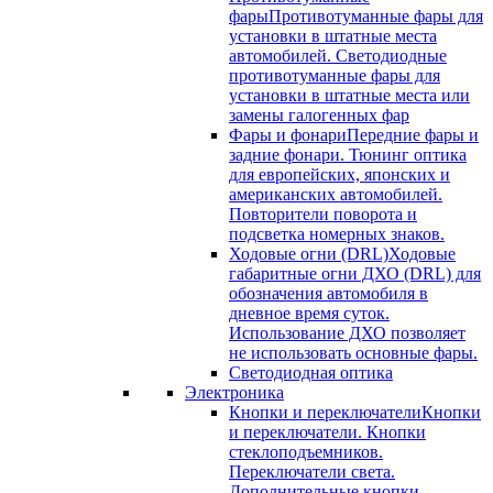
фары
Противотуманные фары для
установки в штатные места
автомобилей. Светодиодные
противотуманные фары для
установки в штатные места или
замены галогенных фар
Фары и фонари
Передние фары и
задние фонари. Тюнинг оптика
для европейских, японских и
американских автомобилей.
Повторители поворота и
подсветка номерных знаков.
Ходовые огни (DRL)
Ходовые
габаритные огни ДХО (DRL) для
обозначения автомобиля в
дневное время суток.
Использование ДХО позволяет
не использовать основные фары.
Светодиодная оптика
Электроника
Кнопки и переключатели
Кнопки
и переключатели. Кнопки
стеклоподъемников.
Переключатели света.
Дополнительные кнопки.