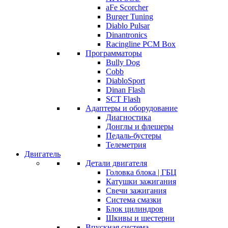
aFe Scorcher
Burger Tuning
Diablo Pulsar
Dinantronics
Racingline PCM Box
Программаторы
Bully Dog
Cobb
DiabloSport
Dinan Flash
SCT Flash
Адаптеры и оборудование
Диагностика
Донглы и флешеры
Педаль-бустеры
Телеметрия
Двигатель
Детали двигателя
Головка блока | ГБЦ
Катушки зажигания
Свечи зажигания
Система смазки
Блок цилиндров
Шкивы и шестерни
Впускная система