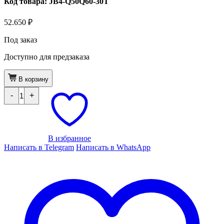
Код товара: JB4-Q50Q60-30T
52.650
₽
Под заказ
Доступно для предзаказа
В корзину
Количество
-
+
товара
Чип
JB4
для
Infiniti
Q50
В избранное
|
Написать в Telegram
Написать в WhatsApp
Q60
3.0T