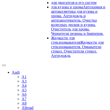
для двигателя и его систем
для кузова и хрома
Автохимия и
автокосметика для кузова и
хрома. Антидождь и
антизапотеватель. Очистка
колесных дисков и кузова.
Очиститель для хрома.
Чернители резины и бамперов.
Жидкости для
стеклоомывателя
Жидкости для
стеклоомывателя. Омыватели
стекол. Очистители стекол.
Антидождь
Audi
A1
A3
A4
A5
A6
A7
A8
Allroad