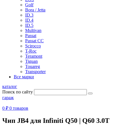
Golf
Bora / Jetta
ID.3
ID.4
ID.5
Multivan
Passat
Passat CC
Scirocco
T-Roc
Teramont
Tiguan
Touareg
Transporter
Все марки
каталог
Поиск по сайту
гараж
0 ₽
0 товаров
Чип JB4 для Infiniti Q50 | Q60 3.0T