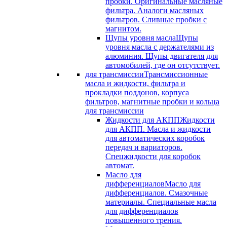
пробки. Оригинальные масляные
фильтра. Аналоги масляных
фильтров. Сливные пробки с
магнитом.
Щупы уровня масла
Щупы
уровня масла с держателями из
алюминия. Щупы двигателя для
автомобилей, где он отсутствует.
для трансмиссии
Трансмиссионные
масла и жидкости, фильтра и
прокладки поддонов, корпуса
фильтров, магнитные пробки и кольца
для трансмиссии
Жидкости для АКПП
Жидкости
для АКПП. Масла и жидкости
для автоматических коробок
передач и вариаторов.
Спецжидкости для коробок
автомат.
Масло для
дифференциалов
Масло для
дифференциалов. Смазочные
материалы. Специальные масла
для дифференциалов
повышенного трения.