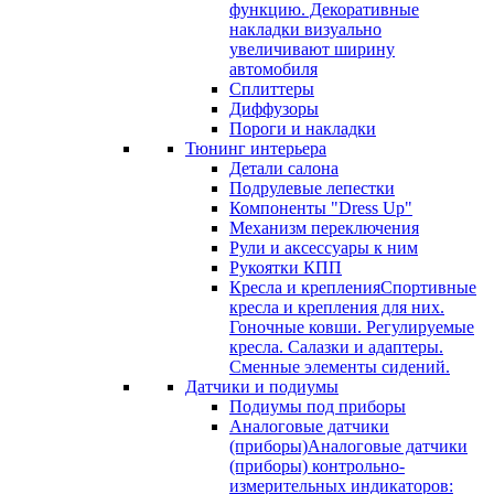
функцию. Декоративные
накладки визуально
увеличивают ширину
автомобиля
Сплиттеры
Диффузоры
Пороги и накладки
Тюнинг интерьера
Детали салона
Подрулевые лепестки
Компоненты "Dress Up"
Механизм переключения
Рули и аксессуары к ним
Рукоятки КПП
Кресла и крепления
Спортивные
кресла и крепления для них.
Гоночные ковши. Регулируемые
кресла. Салазки и адаптеры.
Сменные элементы сидений.
Датчики и подиумы
Подиумы под приборы
Аналоговые датчики
(приборы)
Аналоговые датчики
(приборы) контрольно-
измерительных индикаторов: