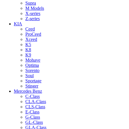
Supra
M Models
X-series
Z-series
KIA
Ceed
ProCeed
Xceed
K5
K8
K9
Mohave
Optima
Sorento
Soul
Sportage
Stinger
Mercedes Benz
C-Class
CLA-Class
CLS-Class
E-Class
G-Class
GL-Class
GLA-Class