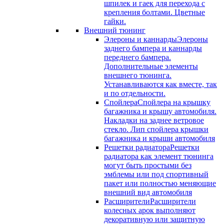
шпилек и гаек для перехода с
крепления болтами. Цветные
гайки.
Внешний тюнинг
Элероны и каннарды
Элероны
заднего бампера и каннарды
переднего бампера.
Дополнительные элементы
внешнего тюнинга.
Устанавливаются как вместе, так
и по отдельности.
Спойлера
Спойлера на крышку
багажника и крышу автомобиля.
Накладки на заднее ветровое
стекло. Лип спойлера крышки
багажника и крыши автомобиля
Решетки радиатора
Решетки
радиатора как элемент тюнинга
могут быть простыми без
эмблемы или под спортивный
пакет или полностью меняющие
внешний вид автомобиля
Расширители
Расширители
колесных арок выполняют
декоративную или защитную