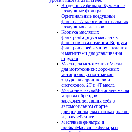
уровня масла в двигателе.
Воздушные фильтры
Бумажные
воздушные фильтра.
Оригинальные воздушные
фильтра. Аналоги оригинальных
воздушных фильтров.
Корпуса масляных
фильтров
Корпуса масляных
фильтров из алюминия. Корпуса
фильтров с ребрами охлаждения
и магнитами для улавливания
стружки
Масла для мототехники
Масла
для мототехники: дорожных
мотоциклов, спортбайков,
эндуро, квадроциклов и
снегоходов. 2T и 4T масла.
Моторные масла
Моторные масла
мировых брендов,
зарекомендовавших себя в
автомобильном спорте —
дрифте, кольцевых гонках, ралли
и драг-рейсинге
Масляные фильтры и
пробки
Масляные фильтра и