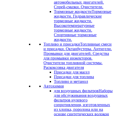
автомобильных двигателей.
Спрей-смазки. Очистители.
Тормозные жидкости
Тормозные
жидкости. Гидравлические
тормозные жидкости.
Высокотемпературные
тормозные жидкости.
Спортивные тормозные
жидкости.
Топливо и присадки
Топливные смеси
и присадки. Октанбустеры. Антигели.
Промывки для двигателей. Средства
для промывки инжекторов.
Очистители топливной системы.
Раскоксовка двигателя
Присадки для масел
Присадки для топлива
Топливо и метанол
Автохимия
для воздушных фильтров
Наборы
для обслуживания воздушных
фильтров нулевого
сопротивления, изготовленных
из хлопка, поролона или на
основе синтетических волокон