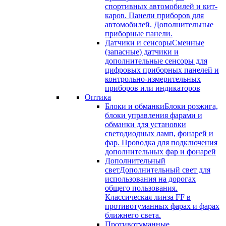
спортивных автомобилей и кит-
каров. Панели приборов для
автомобилей. Дополнительные
приборные панели.
Датчики и сенсоры
Сменные
(запасные) датчики и
дополнительные сенсоры для
цифровых приборных панелей и
контрольно-измерительных
приборов или индикаторов
Оптика
Блоки и обманки
Блоки розжига,
блоки управления фарами и
обманки для установки
светодиодных ламп, фонарей и
фар. Проводка для подключения
дополнительных фар и фонарей
Дополнительный
свет
Дополнительный свет для
использования на дорогах
общего пользования.
Классическая линза FF в
противотуманных фарах и фарах
ближнего света.
Противотуманные