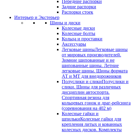
Передние распорки
Задние распорки
Распорки стоек
Интерьер и Экстерьер
Шины и диски
Колесные диски
Колесные болты
Кольца и проставки
Аксессуары
Легковые шины
Легковые шины
от мировых производителей.
Зимние шипованные и не
шипованные шины. Летние
легковые шины. Шины формата
АТ и МТ для внедорожников
Полуслики и слики
Полуслики и
слики. Шины для различных
дисциплин автоспорта.
Спортивная резина для
кольцевых гонок и драг-рейсинга
(соревнования на 402 м)
Колесные гайки и
шпильки
Колесные гайки для
крепления литых и кованных
колесных дисков. Комплекты