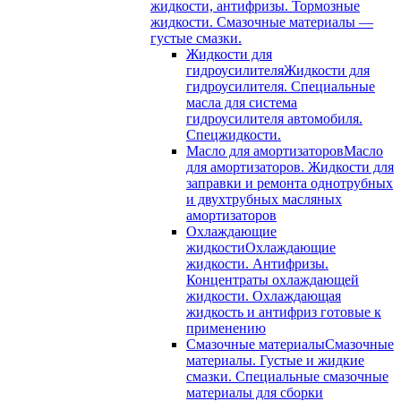
жидкости, антифризы. Тормозные
жидкости. Смазочные материалы —
густые смазки.
Жидкости для
гидроусилителя
Жидкости для
гидроусилителя. Специальные
масла для система
гидроусилителя автомобиля.
Спецжидкости.
Масло для амортизаторов
Масло
для амортизаторов. Жидкости для
заправки и ремонта однотрубных
и двухтрубных масляных
амортизаторов
Охлаждающие
жидкости
Охлаждающие
жидкости. Антифризы.
Концентраты охлаждающей
жидкости. Охлаждающая
жидкость и антифриз готовые к
применению
Смазочные материалы
Смазочные
материалы. Густые и жидкие
смазки. Специальные смазочные
материалы для сборки