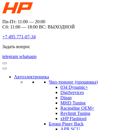
Пн-Пт: 11:00 — 20:00
Сб: 11:00 — 18:00 ВС: ВЫХОДНОЙ
+7 495 771-07-34
Задать вопрос
telegram
whatsapp
Автоэлектроника
Чип-тюнинг (прошивка)
034 Dynamic+
DigiServices
Dinan
MHD Tuning
Racingline OEM+
Revlimit Tuning
xHP Flashtool
Блоки Piggy Back
APR SCU