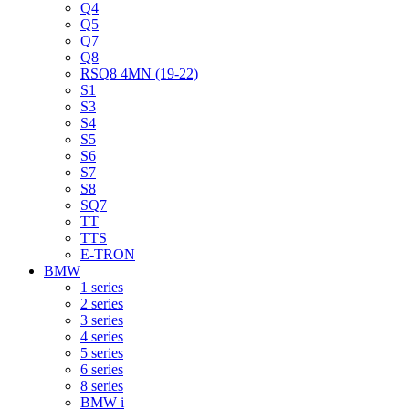
Q4
Q5
Q7
Q8
RSQ8 4MN (19-22)
S1
S3
S4
S5
S6
S7
S8
SQ7
TT
TTS
E-TRON
BMW
1 series
2 series
3 series
4 series
5 series
6 series
8 series
BMW i