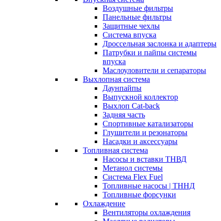
Воздушные фильтры
Панельные фильтры
Защитные чехлы
Система впуска
Дроссельная заслонка и адаптеры
Патрубки и пайпы системы
впуска
Маслоуловители и сепараторы
Выхлопная система
Даунпайпы
Выпускной коллектор
Выхлоп Cat-back
Задняя часть
Спортивные катализаторы
Глушители и резонаторы
Насадки и аксессуары
Топливная система
Насосы и вставки ТНВД
Метанол системы
Система Flex Fuel
Топливные насосы | ТННД
Топливные форсунки
Охлаждение
Вентиляторы охлаждения