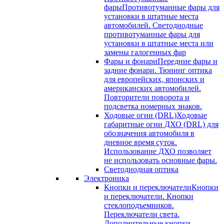
фары
Противотуманные фары для
установки в штатные места
автомобилей. Светодиодные
противотуманные фары для
установки в штатные места или
замены галогенных фар
Фары и фонари
Передние фары и
задние фонари. Тюнинг оптика
для европейских, японских и
американских автомобилей.
Повторители поворота и
подсветка номерных знаков.
Ходовые огни (DRL)
Ходовые
габаритные огни ДХО (DRL) для
обозначения автомобиля в
дневное время суток.
Использование ДХО позволяет
не использовать основные фары.
Светодиодная оптика
Электроника
Кнопки и переключатели
Кнопки
и переключатели. Кнопки
стеклоподъемников.
Переключатели света.
Дополнительные кнопки.