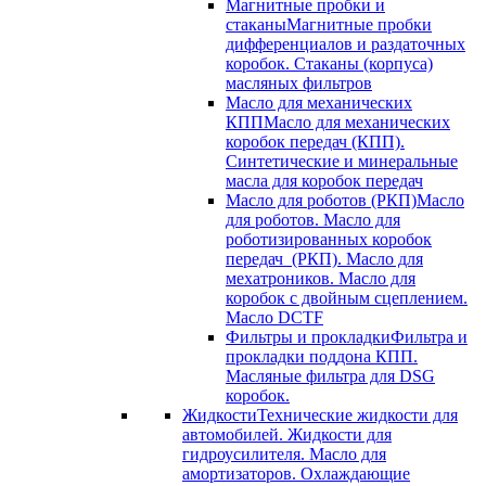
Магнитные пробки и
стаканы
Магнитные пробки
дифференциалов и раздаточных
коробок. Стаканы (корпуса)
масляных фильтров
Масло для механических
КПП
Масло для механических
коробок передач (КПП).
Синтетические и минеральные
масла для коробок передач
Масло для роботов (РКП)
Масло
для роботов. Масло для
роботизированных коробок
передач (РКП). Масло для
мехатроников. Масло для
коробок с двойным сцеплением.
Масло DCTF
Фильтры и прокладки
Фильтра и
прокладки поддона КПП.
Масляные фильтра для DSG
коробок.
Жидкости
Технические жидкости для
автомобилей. Жидкости для
гидроусилителя. Масло для
амортизаторов. Охлаждающие