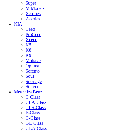
Supra
M Models
X-series
Z-series
KIA
Ceed
ProCeed
Xceed
K5
K8
K9
Mohave
Optima
Sorento
Soul
Sportage
Stinger
Mercedes Benz
C-Class
CLA-Class
CLS-Class
E-Class
G-Class
GL-Class
GLA-Class