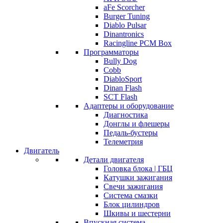
aFe Scorcher
Burger Tuning
Diablo Pulsar
Dinantronics
Racingline PCM Box
Программаторы
Bully Dog
Cobb
DiabloSport
Dinan Flash
SCT Flash
Адаптеры и оборудование
Диагностика
Донглы и флешеры
Педаль-бустеры
Телеметрия
Двигатель
Детали двигателя
Головка блока | ГБЦ
Катушки зажигания
Свечи зажигания
Система смазки
Блок цилиндров
Шкивы и шестерни
Впускная система