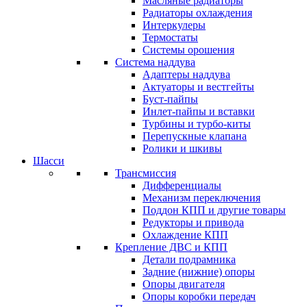
Масляные радиаторы
Радиаторы охлаждения
Интеркулеры
Термостаты
Системы орошения
Система наддува
Адаптеры наддува
Актуаторы и вестгейты
Буст-пайпы
Инлет-пайпы и вставки
Турбины и турбо-киты
Перепускные клапана
Ролики и шкивы
Шасси
Трансмиссия
Дифференциалы
Механизм переключения
Поддон КПП и другие товары
Редукторы и привода
Охлаждение КПП
Крепление ДВС и КПП
Детали подрамника
Задние (нижние) опоры
Опоры двигателя
Опоры коробки передач