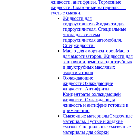
жидкости, антифризы. Тормозные
жидкости. Смазочные материалы —
густые смазки.
Жидкости для
гидроусилителя
Жидкости для
гидроусилителя. Специальные
масла для система
гидроусилителя автомобиля.
Спецжидкости.
Масло для амортизаторов
Масло
для амортизаторов. Жидкости для
заправки и ремонта однотрубных
и двухтрубных масляных
амортизаторов
Охлаждающие
жидкости
Охлаждающие
жидкости. Антифризы.
Концентраты охлаждающей
жидкости. Охлаждающая
жидкость и антифриз готовые к
применению
Смазочные материалы
Смазочные
материалы. Густые и жидкие
смазки. Специальные смазочные
материалы для сборки