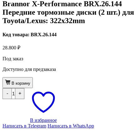
Brannor X-Performance BRX.26.144
Передние тормозные диски (2 шт.) для
Toyota/Lexus: 322x32mm
Код товара: BRX.26.144
28.800
₽
Под заказ
Доступно для предзаказа
В корзину
Количество
-
+
товара
Brannor
X-
Performance
BRX.26.144
Передние
В избранное
тормозные
Написать в Telegram
Написать в WhatsApp
диски
(2