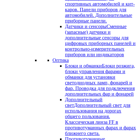
спортивных автомобилей и кит-
каров. Панели приборов для
автомобилей. Дополнительные
приборные панели.
Датчики и сенсоры
Сменные
(запасные) датчики и
дополнительные сенсоры для
цифровых приборных панелей и
контрольно-измерительных
приборов или индикаторов
Оптика
Блоки и обманки
Блоки розжига,
блоки управления фарами и
обманки для установки
светодиодных ламп, фонарей и
фар. Проводка для подключения
дополнительных фар и фонарей
Дополнительный
свет
Дополнительный свет для
использования на дорогах
общего пользования.
Классическая линза FF в
противотуманных фарах и фарах
ближнего света.
Противотуманные