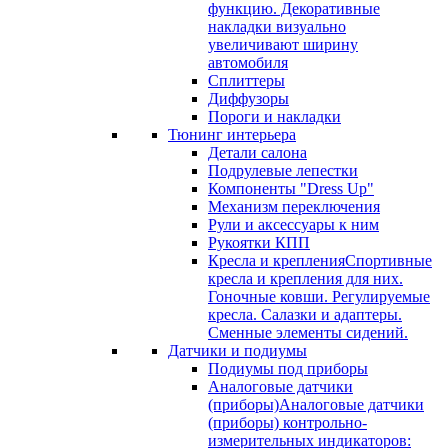
функцию. Декоративные
накладки визуально
увеличивают ширину
автомобиля
Сплиттеры
Диффузоры
Пороги и накладки
Тюнинг интерьера
Детали салона
Подрулевые лепестки
Компоненты "Dress Up"
Механизм переключения
Рули и аксессуары к ним
Рукоятки КПП
Кресла и крепления
Спортивные
кресла и крепления для них.
Гоночные ковши. Регулируемые
кресла. Салазки и адаптеры.
Сменные элементы сидений.
Датчики и подиумы
Подиумы под приборы
Аналоговые датчики
(приборы)
Аналоговые датчики
(приборы) контрольно-
измерительных индикаторов: