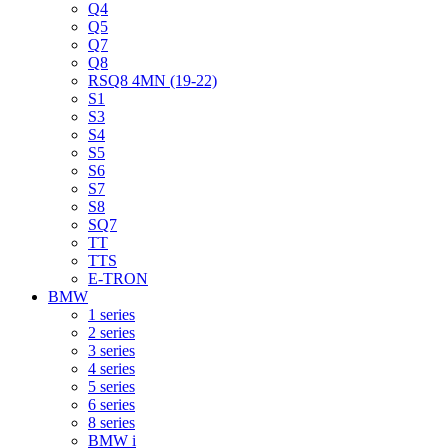
Q4
Q5
Q7
Q8
RSQ8 4MN (19-22)
S1
S3
S4
S5
S6
S7
S8
SQ7
TT
TTS
E-TRON
BMW
1 series
2 series
3 series
4 series
5 series
6 series
8 series
BMW i