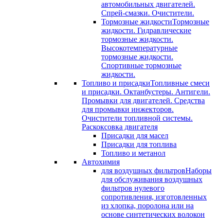
автомобильных двигателей.
Спрей-смазки. Очистители.
Тормозные жидкости
Тормозные
жидкости. Гидравлические
тормозные жидкости.
Высокотемпературные
тормозные жидкости.
Спортивные тормозные
жидкости.
Топливо и присадки
Топливные смеси
и присадки. Октанбустеры. Антигели.
Промывки для двигателей. Средства
для промывки инжекторов.
Очистители топливной системы.
Раскоксовка двигателя
Присадки для масел
Присадки для топлива
Топливо и метанол
Автохимия
для воздушных фильтров
Наборы
для обслуживания воздушных
фильтров нулевого
сопротивления, изготовленных
из хлопка, поролона или на
основе синтетических волокон