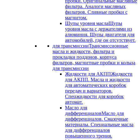
пробки. Оригинальные масляные
фильтра. Аналоги масляных
фильтров. Сливные пробки с
магнитом.
Щупы уровня масла
Щупы
уровня масла с держателями из
алюминия. Щупы двигателя для
автомобилей, где он отсутствует.
для трансмиссии
Трансмиссионные
масла и жидкости, фильтра и
прокладки поддонов, корпуса
фильтров, магнитные пробки и кольца
для трансмиссии
Жидкости для АКПП
Жидкости
для АКПП. Масла и жидкости
для автоматических коробок
передач и вариаторов.
Спецжидкости для коробок
автомат.
Масло для
дифференциалов
Масло для
дифференциалов. Смазочные
материалы. Специальные масла
для дифференциалов
повышенного трения.