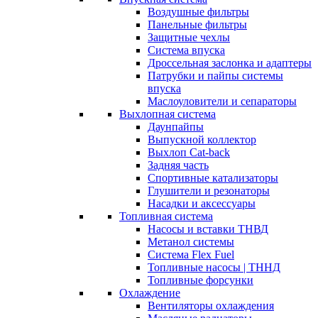
Воздушные фильтры
Панельные фильтры
Защитные чехлы
Система впуска
Дроссельная заслонка и адаптеры
Патрубки и пайпы системы
впуска
Маслоуловители и сепараторы
Выхлопная система
Даунпайпы
Выпускной коллектор
Выхлоп Cat-back
Задняя часть
Спортивные катализаторы
Глушители и резонаторы
Насадки и аксессуары
Топливная система
Насосы и вставки ТНВД
Метанол системы
Система Flex Fuel
Топливные насосы | ТННД
Топливные форсунки
Охлаждение
Вентиляторы охлаждения