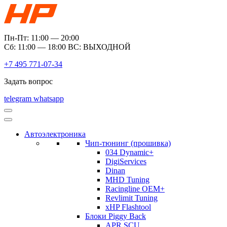
Пн-Пт: 11:00 — 20:00
Сб: 11:00 — 18:00 ВС: ВЫХОДНОЙ
+7 495 771-07-34
Задать вопрос
telegram
whatsapp
Автоэлектроника
Чип-тюнинг (прошивка)
034 Dynamic+
DigiServices
Dinan
MHD Tuning
Racingline OEM+
Revlimit Tuning
xHP Flashtool
Блоки Piggy Back
APR SCU