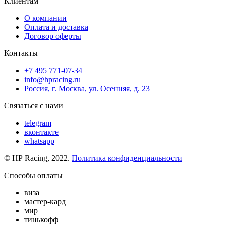
Клиентам
О компании
Оплата и доставка
Договор оферты
Контакты
+7 495 771-07-34
info@hpracing.ru
Россия, г. Москва, ул. Осенняя, д. 23
Связаться с нами
telegram
вконтакте
whatsapp
© HP Racing, 2022.
Политика конфиденциальности
Способы оплаты
виза
мастер-кард
мир
тинькофф