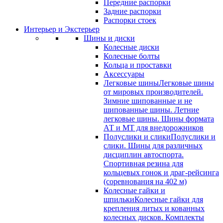
Передние распорки
Задние распорки
Распорки стоек
Интерьер и Экстерьер
Шины и диски
Колесные диски
Колесные болты
Кольца и проставки
Аксессуары
Легковые шины
Легковые шины
от мировых производителей.
Зимние шипованные и не
шипованные шины. Летние
легковые шины. Шины формата
АТ и МТ для внедорожников
Полуслики и слики
Полуслики и
слики. Шины для различных
дисциплин автоспорта.
Спортивная резина для
кольцевых гонок и драг-рейсинга
(соревнования на 402 м)
Колесные гайки и
шпильки
Колесные гайки для
крепления литых и кованных
колесных дисков. Комплекты