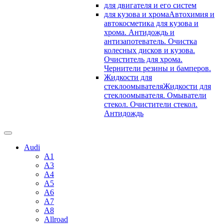
для двигателя и его систем
для кузова и хрома
Автохимия и
автокосметика для кузова и
хрома. Антидождь и
антизапотеватель. Очистка
колесных дисков и кузова.
Очиститель для хрома.
Чернители резины и бамперов.
Жидкости для
стеклоомывателя
Жидкости для
стеклоомывателя. Омыватели
стекол. Очистители стекол.
Антидождь
Audi
A1
A3
A4
A5
A6
A7
A8
Allroad