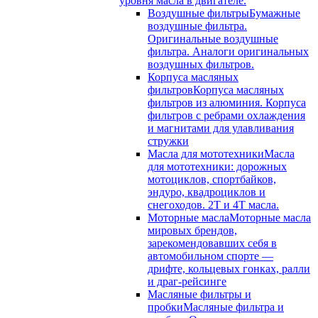
уровня масла в двигателе.
Воздушные фильтры
Бумажные
воздушные фильтра.
Оригинальные воздушные
фильтра. Аналоги оригинальных
воздушных фильтров.
Корпуса масляных
фильтров
Корпуса масляных
фильтров из алюминия. Корпуса
фильтров с ребрами охлаждения
и магнитами для улавливания
стружки
Масла для мототехники
Масла
для мототехники: дорожных
мотоциклов, спортбайков,
эндуро, квадроциклов и
снегоходов. 2T и 4T масла.
Моторные масла
Моторные масла
мировых брендов,
зарекомендовавших себя в
автомобильном спорте —
дрифте, кольцевых гонках, ралли
и драг-рейсинге
Масляные фильтры и
пробки
Масляные фильтра и