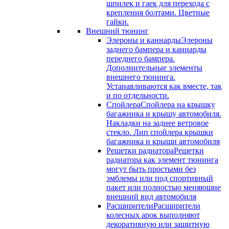
шпилек и гаек для перехода с
крепления болтами. Цветные
гайки.
Внешний тюнинг
Элероны и каннарды
Элероны
заднего бампера и каннарды
переднего бампера.
Дополнительные элементы
внешнего тюнинга.
Устанавливаются как вместе, так
и по отдельности.
Спойлера
Спойлера на крышку
багажника и крышу автомобиля.
Накладки на заднее ветровое
стекло. Лип спойлера крышки
багажника и крыши автомобиля
Решетки радиатора
Решетки
радиатора как элемент тюнинга
могут быть простыми без
эмблемы или под спортивный
пакет или полностью меняющие
внешний вид автомобиля
Расширители
Расширители
колесных арок выполняют
декоративную или защитную