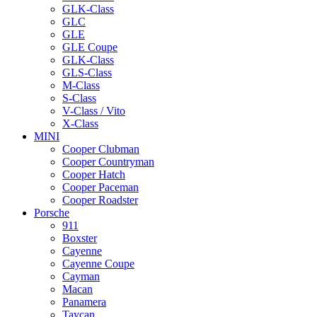
GLK-Class
GLC
GLE
GLE Coupe
GLK-Class
GLS-Class
M-Class
S-Class
V-Class / Vito
X-Class
MINI
Cooper Clubman
Cooper Countryman
Cooper Hatch
Cooper Paceman
Cooper Roadster
Porsche
911
Boxster
Cayenne
Cayenne Coupe
Cayman
Macan
Panamera
Taycan