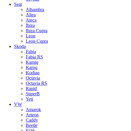
Seat
Alhambra
Altea
Ateca
Ibiza
Ibiza Cupra
Leon
Leon Cupra
Skoda
Fabia
Fabia RS
Kamiq
Karoq
Kodiaq
Octavia
Octavia RS
Rapid
SuperB
Yeti
VW
Amarok
Arteon
Caddy
Beetle
EOS