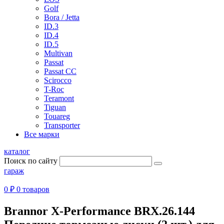
Golf
Bora / Jetta
ID.3
ID.4
ID.5
Multivan
Passat
Passat CC
Scirocco
T-Roc
Teramont
Tiguan
Touareg
Transporter
Все марки
каталог
Поиск по сайту
гараж
0 ₽
0 товаров
Brannor X-Performance BRX.26.144