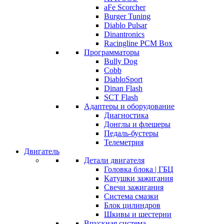
aFe Scorcher
Burger Tuning
Diablo Pulsar
Dinantronics
Racingline PCM Box
Программаторы
Bully Dog
Cobb
DiabloSport
Dinan Flash
SCT Flash
Адаптеры и оборудование
Диагностика
Донглы и флешеры
Педаль-бустеры
Телеметрия
Двигатель
Детали двигателя
Головка блока | ГБЦ
Катушки зажигания
Свечи зажигания
Система смазки
Блок цилиндров
Шкивы и шестерни
Впускная система