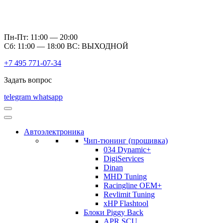
Пн-Пт: 11:00 — 20:00
Сб: 11:00 — 18:00 ВС: ВЫХОДНОЙ
+7 495 771-07-34
Задать вопрос
telegram
whatsapp
Автоэлектроника
Чип-тюнинг (прошивка)
034 Dynamic+
DigiServices
Dinan
MHD Tuning
Racingline OEM+
Revlimit Tuning
xHP Flashtool
Блоки Piggy Back
APR SCU