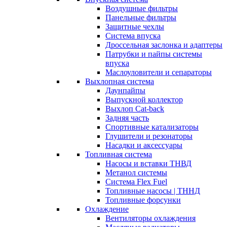
Воздушные фильтры
Панельные фильтры
Защитные чехлы
Система впуска
Дроссельная заслонка и адаптеры
Патрубки и пайпы системы
впуска
Маслоуловители и сепараторы
Выхлопная система
Даунпайпы
Выпускной коллектор
Выхлоп Cat-back
Задняя часть
Спортивные катализаторы
Глушители и резонаторы
Насадки и аксессуары
Топливная система
Насосы и вставки ТНВД
Метанол системы
Система Flex Fuel
Топливные насосы | ТННД
Топливные форсунки
Охлаждение
Вентиляторы охлаждения