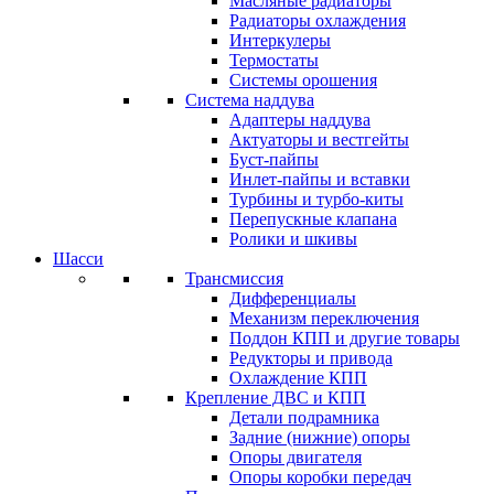
Масляные радиаторы
Радиаторы охлаждения
Интеркулеры
Термостаты
Системы орошения
Система наддува
Адаптеры наддува
Актуаторы и вестгейты
Буст-пайпы
Инлет-пайпы и вставки
Турбины и турбо-киты
Перепускные клапана
Ролики и шкивы
Шасси
Трансмиссия
Дифференциалы
Механизм переключения
Поддон КПП и другие товары
Редукторы и привода
Охлаждение КПП
Крепление ДВС и КПП
Детали подрамника
Задние (нижние) опоры
Опоры двигателя
Опоры коробки передач