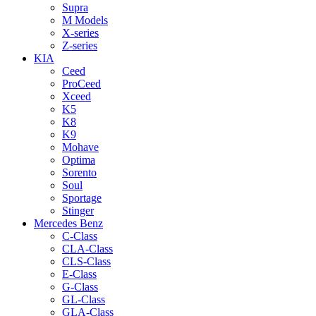
Supra
M Models
X-series
Z-series
KIA
Ceed
ProCeed
Xceed
K5
K8
K9
Mohave
Optima
Sorento
Soul
Sportage
Stinger
Mercedes Benz
C-Class
CLA-Class
CLS-Class
E-Class
G-Class
GL-Class
GLA-Class