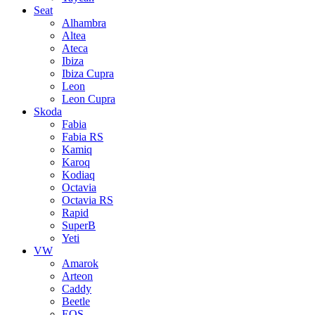
Seat
Alhambra
Altea
Ateca
Ibiza
Ibiza Cupra
Leon
Leon Cupra
Skoda
Fabia
Fabia RS
Kamiq
Karoq
Kodiaq
Octavia
Octavia RS
Rapid
SuperB
Yeti
VW
Amarok
Arteon
Caddy
Beetle
EOS