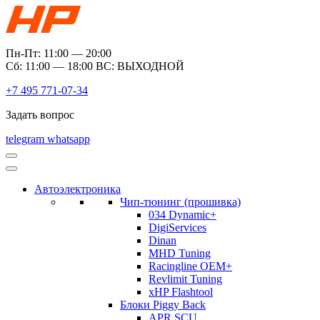
Пн-Пт: 11:00 — 20:00
Сб: 11:00 — 18:00 ВС: ВЫХОДНОЙ
+7 495 771-07-34
Задать вопрос
telegram
whatsapp
Автоэлектроника
Чип-тюнинг (прошивка)
034 Dynamic+
DigiServices
Dinan
MHD Tuning
Racingline OEM+
Revlimit Tuning
xHP Flashtool
Блоки Piggy Back
APR SCU