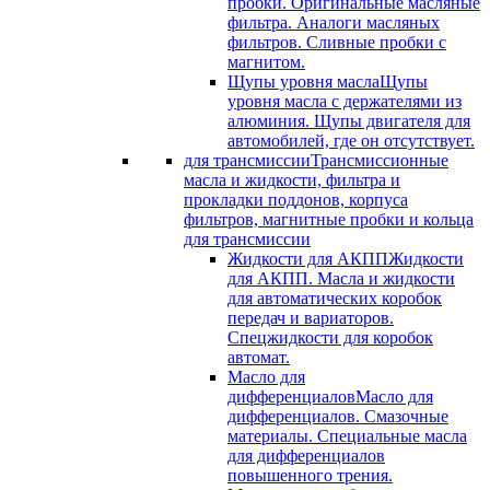
пробки. Оригинальные масляные
фильтра. Аналоги масляных
фильтров. Сливные пробки с
магнитом.
Щупы уровня масла
Щупы
уровня масла с держателями из
алюминия. Щупы двигателя для
автомобилей, где он отсутствует.
для трансмиссии
Трансмиссионные
масла и жидкости, фильтра и
прокладки поддонов, корпуса
фильтров, магнитные пробки и кольца
для трансмиссии
Жидкости для АКПП
Жидкости
для АКПП. Масла и жидкости
для автоматических коробок
передач и вариаторов.
Спецжидкости для коробок
автомат.
Масло для
дифференциалов
Масло для
дифференциалов. Смазочные
материалы. Специальные масла
для дифференциалов
повышенного трения.