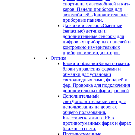
спортивных автомобилей и кит-
каров. Панели приборов для
автомобилей. Дополнительные
приборные панели.
Датчики и сенсоры
Сменные
(запасные) датчики и
дополнительные сенсоры для
цифровых приборных панелей и
контрольно-измерительных
приборов или индикаторов
Оптика
Блоки и обманки
Блоки розжига,
блоки управления фарами и
обманки для установки
светодиодных ламп, фонарей и
фар. Проводка для подключения
дополнительных фар и фонарей
Дополнительный
свет
Дополнительный свет для
использования на дорогах
общего пользования.
Классическая линза FF в
противотуманных фарах и фарах
ближнего света.
Противотуманные