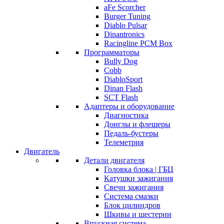
aFe Scorcher
Burger Tuning
Diablo Pulsar
Dinantronics
Racingline PCM Box
Программаторы
Bully Dog
Cobb
DiabloSport
Dinan Flash
SCT Flash
Адаптеры и оборудование
Диагностика
Донглы и флешеры
Педаль-бустеры
Телеметрия
Двигатель
Детали двигателя
Головка блока | ГБЦ
Катушки зажигания
Свечи зажигания
Система смазки
Блок цилиндров
Шкивы и шестерни
Впускная система