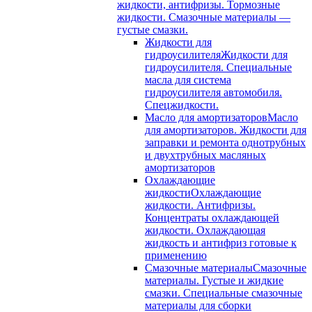
жидкости, антифризы. Тормозные
жидкости. Смазочные материалы —
густые смазки.
Жидкости для
гидроусилителя
Жидкости для
гидроусилителя. Специальные
масла для система
гидроусилителя автомобиля.
Спецжидкости.
Масло для амортизаторов
Масло
для амортизаторов. Жидкости для
заправки и ремонта однотрубных
и двухтрубных масляных
амортизаторов
Охлаждающие
жидкости
Охлаждающие
жидкости. Антифризы.
Концентраты охлаждающей
жидкости. Охлаждающая
жидкость и антифриз готовые к
применению
Смазочные материалы
Смазочные
материалы. Густые и жидкие
смазки. Специальные смазочные
материалы для сборки