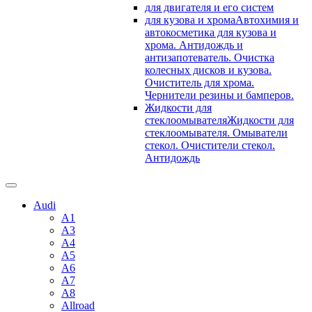
для двигателя и его систем
для кузова и хрома
Автохимия и
автокосметика для кузова и
хрома. Антидождь и
антизапотеватель. Очистка
колесных дисков и кузова.
Очиститель для хрома.
Чернители резины и бамперов.
Жидкости для
стеклоомывателя
Жидкости для
стеклоомывателя. Омыватели
стекол. Очистители стекол.
Антидождь
Audi
A1
A3
A4
A5
A6
A7
A8
Allroad