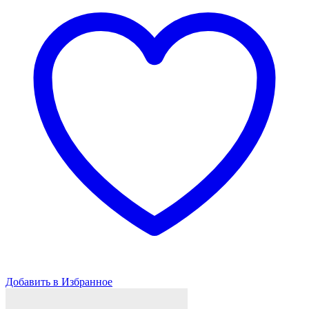
13
Yamaha
Rhino-
700
686cc
Добавить в Избранное