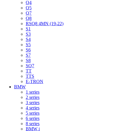
Q4
Q5
Q7
Q8
RSQ8 4MN (19-22)
S1
S3
S4
S5
S6
S7
S8
SQ7
TT
TTS
E-TRON
BMW
1 series
2 series
3 series
4 series
5 series
6 series
8 series
BMW i