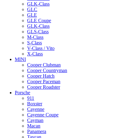
GLK-Class
GLC
GLE
GLE Coupe
GLK-Class
GLS-Class
M-Class
S-Class
V-Class / Vito
X-Class
MINI
Cooper Clubman
Cooper Countryman
Cooper Hatch
Cooper Paceman
Cooper Roadster
Porsche
911
Boxster
Cayenne
Cayenne Coupe
Cayman
Macan
Panamera
Taycan