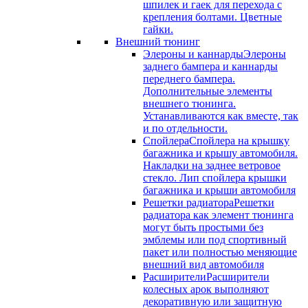
шпилек и гаек для перехода с
крепления болтами. Цветные
гайки.
Внешний тюнинг
Элероны и каннарды
Элероны
заднего бампера и каннарды
переднего бампера.
Дополнительные элементы
внешнего тюнинга.
Устанавливаются как вместе, так
и по отдельности.
Спойлера
Спойлера на крышку
багажника и крышу автомобиля.
Накладки на заднее ветровое
стекло. Лип спойлера крышки
багажника и крыши автомобиля
Решетки радиатора
Решетки
радиатора как элемент тюнинга
могут быть простыми без
эмблемы или под спортивный
пакет или полностью меняющие
внешний вид автомобиля
Расширители
Расширители
колесных арок выполняют
декоративную или защитную