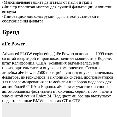
▫️Максимальная защита двигателя от пыли и грязи
▫️Фильтр пропитан маслом для лучшей фильтрации и очистки
воздуха
▫️Инновационная конструкция для легкой установки и
обслуживания фильтра
Бренд
aFe Power
Advanced FLOW engineering (aFe Power) основана в 1999 году
со штаб-квартирой и производственные мощности в Короне,
штат Калифорния, США. Компания задумывалась как
производитель систем впуска и компонентов. Сегодня
линейка aFe Power 2500 позиций – систем впуска, панельных
фильтров, интеркулеров, выхлопных систем, программаторов
для программирования автомобилей и наборов подвесок для
автомобилей США и Европы. aFe Power участник и спонсор
автомобильных фестивалей и гоночных серий, в том числе и
знаменитой гонки Rolex 24. Под цветами бренда выступают
подготовленные BMW в классах GT и GTS.