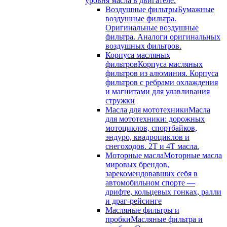
уровня масла в двигателе.
Воздушные фильтры
Бумажные
воздушные фильтра.
Оригинальные воздушные
фильтра. Аналоги оригинальных
воздушных фильтров.
Корпуса масляных
фильтров
Корпуса масляных
фильтров из алюминия. Корпуса
фильтров с ребрами охлаждения
и магнитами для улавливания
стружки
Масла для мототехники
Масла
для мототехники: дорожных
мотоциклов, спортбайков,
эндуро, квадроциклов и
снегоходов. 2T и 4T масла.
Моторные масла
Моторные масла
мировых брендов,
зарекомендовавших себя в
автомобильном спорте —
дрифте, кольцевых гонках, ралли
и драг-рейсинге
Масляные фильтры и
пробки
Масляные фильтра и