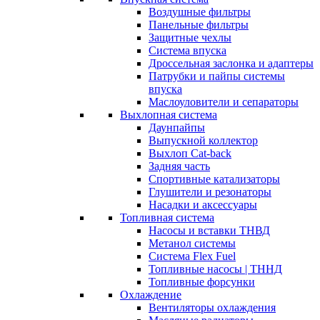
Воздушные фильтры
Панельные фильтры
Защитные чехлы
Система впуска
Дроссельная заслонка и адаптеры
Патрубки и пайпы системы
впуска
Маслоуловители и сепараторы
Выхлопная система
Даунпайпы
Выпускной коллектор
Выхлоп Cat-back
Задняя часть
Спортивные катализаторы
Глушители и резонаторы
Насадки и аксессуары
Топливная система
Насосы и вставки ТНВД
Метанол системы
Система Flex Fuel
Топливные насосы | ТННД
Топливные форсунки
Охлаждение
Вентиляторы охлаждения