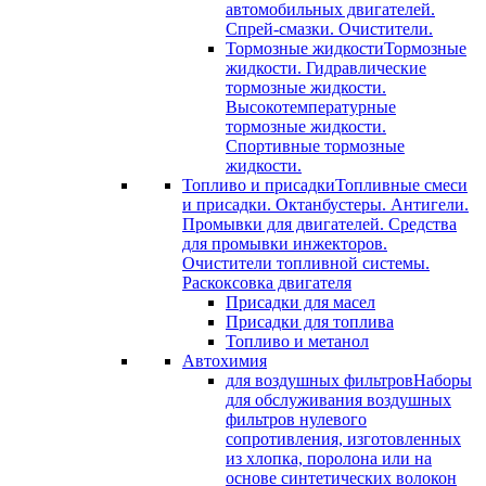
автомобильных двигателей.
Спрей-смазки. Очистители.
Тормозные жидкости
Тормозные
жидкости. Гидравлические
тормозные жидкости.
Высокотемпературные
тормозные жидкости.
Спортивные тормозные
жидкости.
Топливо и присадки
Топливные смеси
и присадки. Октанбустеры. Антигели.
Промывки для двигателей. Средства
для промывки инжекторов.
Очистители топливной системы.
Раскоксовка двигателя
Присадки для масел
Присадки для топлива
Топливо и метанол
Автохимия
для воздушных фильтров
Наборы
для обслуживания воздушных
фильтров нулевого
сопротивления, изготовленных
из хлопка, поролона или на
основе синтетических волокон