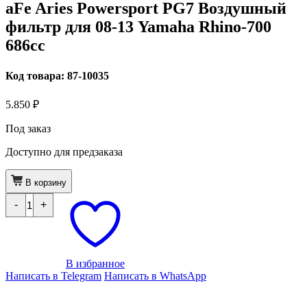
aFe Aries Powersport PG7 Воздушный
фильтр для 08-13 Yamaha Rhino-700
686cc
Код товара: 87-10035
5.850
₽
Под заказ
Доступно для предзаказа
В корзину
Количество
-
+
товара
aFe
Aries
Powersport
PG7
Воздушный
В избранное
фильтр
Написать в Telegram
Написать в WhatsApp
для
08-