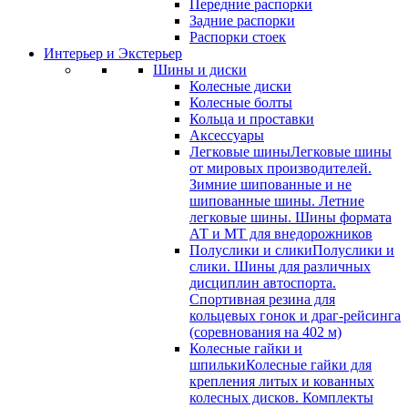
Передние распорки
Задние распорки
Распорки стоек
Интерьер и Экстерьер
Шины и диски
Колесные диски
Колесные болты
Кольца и проставки
Аксессуары
Легковые шины
Легковые шины
от мировых производителей.
Зимние шипованные и не
шипованные шины. Летние
легковые шины. Шины формата
АТ и МТ для внедорожников
Полуслики и слики
Полуслики и
слики. Шины для различных
дисциплин автоспорта.
Спортивная резина для
кольцевых гонок и драг-рейсинга
(соревнования на 402 м)
Колесные гайки и
шпильки
Колесные гайки для
крепления литых и кованных
колесных дисков. Комплекты