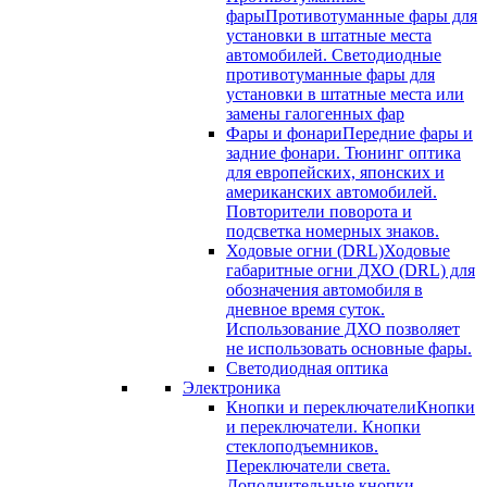
фары
Противотуманные фары для
установки в штатные места
автомобилей. Светодиодные
противотуманные фары для
установки в штатные места или
замены галогенных фар
Фары и фонари
Передние фары и
задние фонари. Тюнинг оптика
для европейских, японских и
американских автомобилей.
Повторители поворота и
подсветка номерных знаков.
Ходовые огни (DRL)
Ходовые
габаритные огни ДХО (DRL) для
обозначения автомобиля в
дневное время суток.
Использование ДХО позволяет
не использовать основные фары.
Светодиодная оптика
Электроника
Кнопки и переключатели
Кнопки
и переключатели. Кнопки
стеклоподъемников.
Переключатели света.
Дополнительные кнопки.