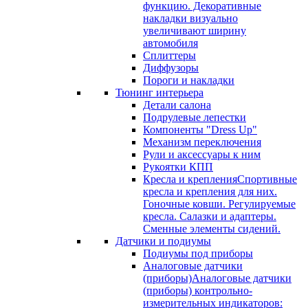
функцию. Декоративные
накладки визуально
увеличивают ширину
автомобиля
Сплиттеры
Диффузоры
Пороги и накладки
Тюнинг интерьера
Детали салона
Подрулевые лепестки
Компоненты "Dress Up"
Механизм переключения
Рули и аксессуары к ним
Рукоятки КПП
Кресла и крепления
Спортивные
кресла и крепления для них.
Гоночные ковши. Регулируемые
кресла. Салазки и адаптеры.
Сменные элементы сидений.
Датчики и подиумы
Подиумы под приборы
Аналоговые датчики
(приборы)
Аналоговые датчики
(приборы) контрольно-
измерительных индикаторов: