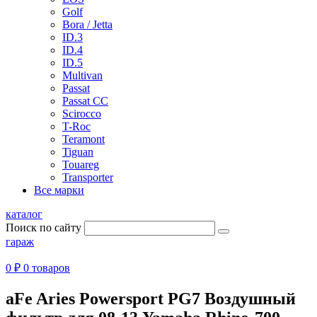
Golf
Bora / Jetta
ID.3
ID.4
ID.5
Multivan
Passat
Passat CC
Scirocco
T-Roc
Teramont
Tiguan
Touareg
Transporter
Все марки
каталог
Поиск по сайту
гараж
0 ₽
0 товаров
aFe Aries Powersport PG7 Воздушный