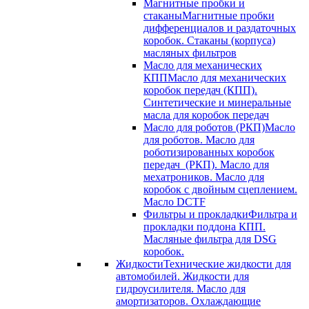
Магнитные пробки и
стаканы
Магнитные пробки
дифференциалов и раздаточных
коробок. Стаканы (корпуса)
масляных фильтров
Масло для механических
КПП
Масло для механических
коробок передач (КПП).
Синтетические и минеральные
масла для коробок передач
Масло для роботов (РКП)
Масло
для роботов. Масло для
роботизированных коробок
передач (РКП). Масло для
мехатроников. Масло для
коробок с двойным сцеплением.
Масло DCTF
Фильтры и прокладки
Фильтра и
прокладки поддона КПП.
Масляные фильтра для DSG
коробок.
Жидкости
Технические жидкости для
автомобилей. Жидкости для
гидроусилителя. Масло для
амортизаторов. Охлаждающие