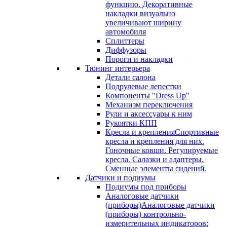
функцию. Декоративные
накладки визуально
увеличивают ширину
автомобиля
Сплиттеры
Диффузоры
Пороги и накладки
Тюнинг интерьера
Детали салона
Подрулевые лепестки
Компоненты "Dress Up"
Механизм переключения
Рули и аксессуары к ним
Рукоятки КПП
Кресла и крепления
Спортивные
кресла и крепления для них.
Гоночные ковши. Регулируемые
кресла. Салазки и адаптеры.
Сменные элементы сидений.
Датчики и подиумы
Подиумы под приборы
Аналоговые датчики
(приборы)
Аналоговые датчики
(приборы) контрольно-
измерительных индикаторов: