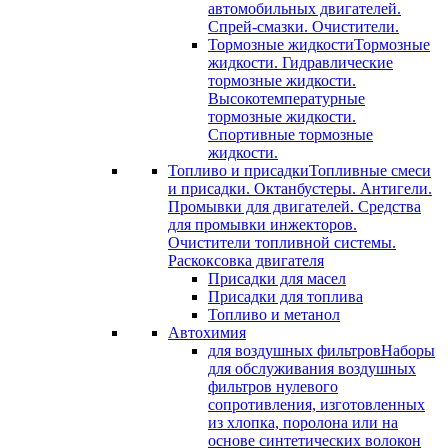
автомобильных двигателей.
Спрей-смазки. Очистители.
Тормозные жидкости
Тормозные
жидкости. Гидравлические
тормозные жидкости.
Высокотемпературные
тормозные жидкости.
Спортивные тормозные
жидкости.
Топливо и присадки
Топливные смеси
и присадки. Октанбустеры. Антигели.
Промывки для двигателей. Средства
для промывки инжекторов.
Очистители топливной системы.
Раскоксовка двигателя
Присадки для масел
Присадки для топлива
Топливо и метанол
Автохимия
для воздушных фильтров
Наборы
для обслуживания воздушных
фильтров нулевого
сопротивления, изготовленных
из хлопка, поролона или на
основе синтетических волокон