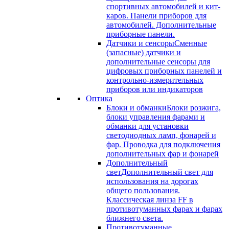
спортивных автомобилей и кит-
каров. Панели приборов для
автомобилей. Дополнительные
приборные панели.
Датчики и сенсоры
Сменные
(запасные) датчики и
дополнительные сенсоры для
цифровых приборных панелей и
контрольно-измерительных
приборов или индикаторов
Оптика
Блоки и обманки
Блоки розжига,
блоки управления фарами и
обманки для установки
светодиодных ламп, фонарей и
фар. Проводка для подключения
дополнительных фар и фонарей
Дополнительный
свет
Дополнительный свет для
использования на дорогах
общего пользования.
Классическая линза FF в
противотуманных фарах и фарах
ближнего света.
Противотуманные