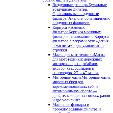
уровня масла в двигателе.
Воздушные фильтры
Бумажные
воздушные фильтра.
Оригинальные воздушные
фильтра. Аналоги оригинальных
воздушных фильтров.
Корпуса масляных
фильтров
Корпуса масляных
фильтров из алюминия. Корпуса
фильтров с ребрами охлаждения
и магнитами для улавливания
стружки
Масла для мототехники
Масла
для мототехники: дорожных
мотоциклов, спортбайков,
эндуро, квадроциклов и
снегоходов. 2T и 4T масла.
Моторные масла
Моторные масла
мировых брендов,
зарекомендовавших себя в
автомобильном спорте —
дрифте, кольцевых гонках, ралли
и драг-рейсинге
Масляные фильтры и
пробки
Масляные фильтра и