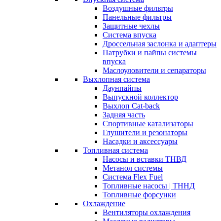
Воздушные фильтры
Панельные фильтры
Защитные чехлы
Система впуска
Дроссельная заслонка и адаптеры
Патрубки и пайпы системы
впуска
Маслоуловители и сепараторы
Выхлопная система
Даунпайпы
Выпускной коллектор
Выхлоп Cat-back
Задняя часть
Спортивные катализаторы
Глушители и резонаторы
Насадки и аксессуары
Топливная система
Насосы и вставки ТНВД
Метанол системы
Система Flex Fuel
Топливные насосы | ТННД
Топливные форсунки
Охлаждение
Вентиляторы охлаждения