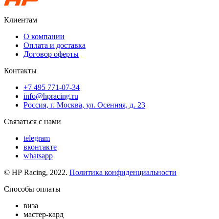
Клиентам
О компании
Оплата и доставка
Договор оферты
Контакты
+7 495 771-07-34
info@hpracing.ru
Россия, г. Москва, ул. Осенняя, д. 23
Связаться с нами
telegram
вконтакте
whatsapp
© HP Racing, 2022.
Политика конфиденциальности
Способы оплаты
виза
мастер-кард