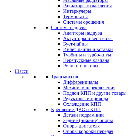
Масляные радиаторы
Радиаторы охлаждения
Интеркулеры
Термостаты
Системы орошения
Система наддува
Адаптеры наддува
Актуаторы и вестгейты
Буст-пайпы
Инлет-пайпы и вставки
Турбины и турбо-киты
Перепускные клапана
Ролики и шкивы
Шасси
Трансмиссия
Дифференциалы
Механизм переключения
Поддон КПП и другие товары
Редукторы и привода
Охлаждение КПП
Крепление ДВС и КПП
Детали подрамника
Задние (нижние) опоры
Опоры двигателя
Опоры коробки передач