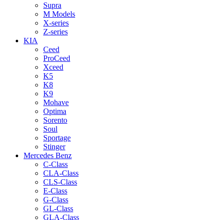
Supra
M Models
X-series
Z-series
KIA
Ceed
ProCeed
Xceed
K5
K8
K9
Mohave
Optima
Sorento
Soul
Sportage
Stinger
Mercedes Benz
C-Class
CLA-Class
CLS-Class
E-Class
G-Class
GL-Class
GLA-Class