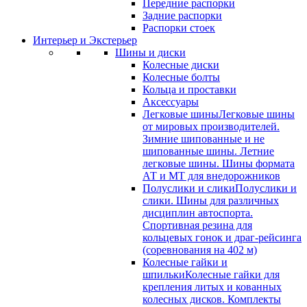
Передние распорки
Задние распорки
Распорки стоек
Интерьер и Экстерьер
Шины и диски
Колесные диски
Колесные болты
Кольца и проставки
Аксессуары
Легковые шины
Легковые шины
от мировых производителей.
Зимние шипованные и не
шипованные шины. Летние
легковые шины. Шины формата
АТ и МТ для внедорожников
Полуслики и слики
Полуслики и
слики. Шины для различных
дисциплин автоспорта.
Спортивная резина для
кольцевых гонок и драг-рейсинга
(соревнования на 402 м)
Колесные гайки и
шпильки
Колесные гайки для
крепления литых и кованных
колесных дисков. Комплекты