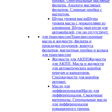
пробки. Оригинальные масляные
фильтра. Аналоги масляных
фильтров. Сливные пробки с
магнитом.
Щупы уровня масла
Щупы
уровня масла с держателями из
алюминия. Щупы двигателя для
автомобилей, где он отсутствует.
для трансмиссии
Трансмиссионные
масла и жидкости, фильтра и
прокладки поддонов, корпуса
фильтров, магнитные пробки и кольца
для трансмиссии
Жидкости для АКПП
Жидкости
для АКПП. Масла и жидкости
для автоматических коробок
передач и вариаторов.
Спецжидкости для коробок
автомат.
Масло для
дифференциалов
Масло для
дифференциалов. Смазочные
материалы. Специальные масла
для дифференциалов
повышенного трения.