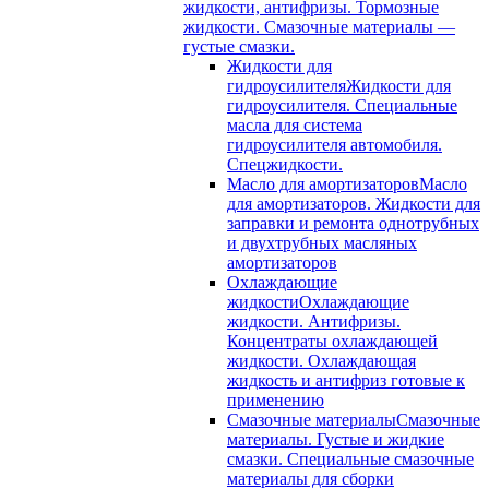
жидкости, антифризы. Тормозные
жидкости. Смазочные материалы —
густые смазки.
Жидкости для
гидроусилителя
Жидкости для
гидроусилителя. Специальные
масла для система
гидроусилителя автомобиля.
Спецжидкости.
Масло для амортизаторов
Масло
для амортизаторов. Жидкости для
заправки и ремонта однотрубных
и двухтрубных масляных
амортизаторов
Охлаждающие
жидкости
Охлаждающие
жидкости. Антифризы.
Концентраты охлаждающей
жидкости. Охлаждающая
жидкость и антифриз готовые к
применению
Смазочные материалы
Смазочные
материалы. Густые и жидкие
смазки. Специальные смазочные
материалы для сборки