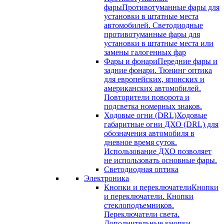
фары
Противотуманные фары для
установки в штатные места
автомобилей. Светодиодные
противотуманные фары для
установки в штатные места или
замены галогенных фар
Фары и фонари
Передние фары и
задние фонари. Тюнинг оптика
для европейских, японских и
американских автомобилей.
Повторители поворота и
подсветка номерных знаков.
Ходовые огни (DRL)
Ходовые
габаритные огни ДХО (DRL) для
обозначения автомобиля в
дневное время суток.
Использование ДХО позволяет
не использовать основные фары.
Светодиодная оптика
Электроника
Кнопки и переключатели
Кнопки
и переключатели. Кнопки
стеклоподъемников.
Переключатели света.
Дополнительные кнопки.