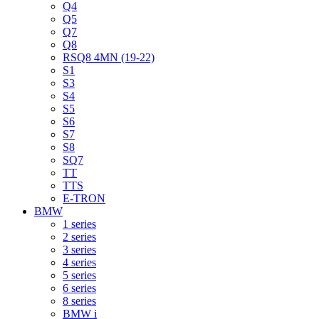
Q4
Q5
Q7
Q8
RSQ8 4MN (19-22)
S1
S3
S4
S5
S6
S7
S8
SQ7
TT
TTS
E-TRON
BMW
1 series
2 series
3 series
4 series
5 series
6 series
8 series
BMW i