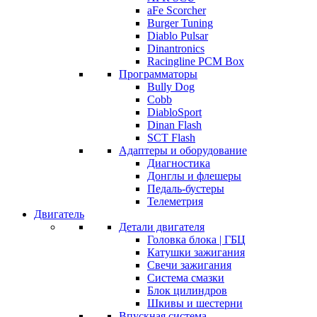
aFe Scorcher
Burger Tuning
Diablo Pulsar
Dinantronics
Racingline PCM Box
Программаторы
Bully Dog
Cobb
DiabloSport
Dinan Flash
SCT Flash
Адаптеры и оборудование
Диагностика
Донглы и флешеры
Педаль-бустеры
Телеметрия
Двигатель
Детали двигателя
Головка блока | ГБЦ
Катушки зажигания
Свечи зажигания
Система смазки
Блок цилиндров
Шкивы и шестерни
Впускная система