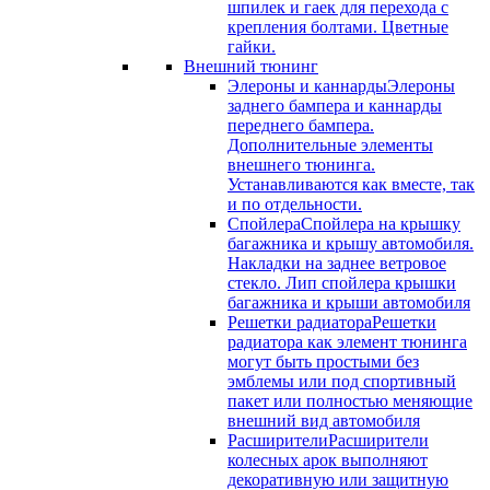
шпилек и гаек для перехода с
крепления болтами. Цветные
гайки.
Внешний тюнинг
Элероны и каннарды
Элероны
заднего бампера и каннарды
переднего бампера.
Дополнительные элементы
внешнего тюнинга.
Устанавливаются как вместе, так
и по отдельности.
Спойлера
Спойлера на крышку
багажника и крышу автомобиля.
Накладки на заднее ветровое
стекло. Лип спойлера крышки
багажника и крыши автомобиля
Решетки радиатора
Решетки
радиатора как элемент тюнинга
могут быть простыми без
эмблемы или под спортивный
пакет или полностью меняющие
внешний вид автомобиля
Расширители
Расширители
колесных арок выполняют
декоративную или защитную