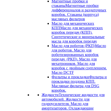
Магнитные пробки и
стаканы
Магнитные пробки
дифференциалов и раздаточных
коробок. Стаканы (корпуса)
масляных фильтров
Масло для механических
КПП
Масло для механических
коробок передач (КПП).
Синтетические и минеральные
масла для коробок передач
Масло для роботов (РКП)
Масло
для роботов. Масло для
роботизированных коробок
передач (РКП). Масло для
мехатроников. Масло для
коробок с двойным сцеплением.
Масло DCTF
Фильтры и прокладки
Фильтра и
прокладки поддона КПП.
Масляные фильтра для DSG
коробок.
Жидкости
Технические жидкости для
автомобилей. Жидкости для
гидроусилителя. Масло для
амортизаторов. Охлаждающие