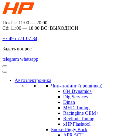
Пн-Пт: 11:00 — 20:00
Сб: 11:00 — 18:00 ВС: ВЫХОДНОЙ
+7 495 771-07-34
Задать вопрос
telegram
whatsapp
Автоэлектроника
Чип-тюнинг (прошивка)
034 Dynamic+
DigiServices
Dinan
MHD Tuning
Racingline OEM+
Revlimit Tuning
xHP Flashtool
Блоки Piggy Back
APR SCU