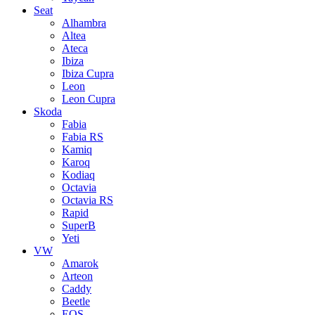
Seat
Alhambra
Altea
Ateca
Ibiza
Ibiza Cupra
Leon
Leon Cupra
Skoda
Fabia
Fabia RS
Kamiq
Karoq
Kodiaq
Octavia
Octavia RS
Rapid
SuperB
Yeti
VW
Amarok
Arteon
Caddy
Beetle
EOS