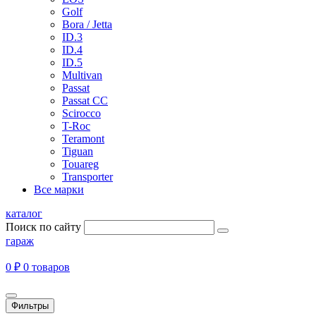
Golf
Bora / Jetta
ID.3
ID.4
ID.5
Multivan
Passat
Passat CC
Scirocco
T-Roc
Teramont
Tiguan
Touareg
Transporter
Все марки
каталог
Поиск по сайту
гараж
0 ₽
0 товаров
Фильтры