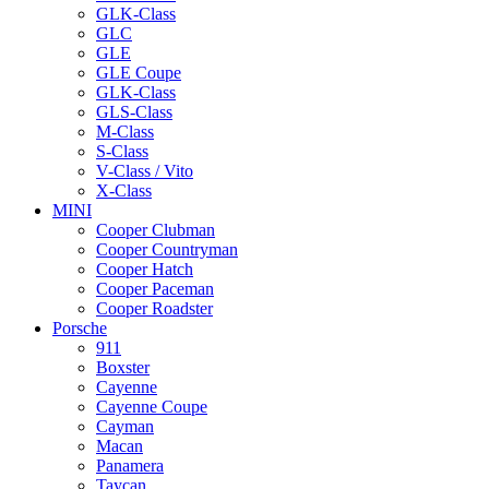
GLK-Class
GLC
GLE
GLE Coupe
GLK-Class
GLS-Class
M-Class
S-Class
V-Class / Vito
X-Class
MINI
Cooper Clubman
Cooper Countryman
Cooper Hatch
Cooper Paceman
Cooper Roadster
Porsche
911
Boxster
Cayenne
Cayenne Coupe
Cayman
Macan
Panamera
Taycan