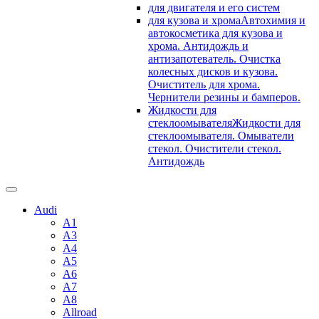
для двигателя и его систем
для кузова и хрома
Автохимия и
автокосметика для кузова и
хрома. Антидождь и
антизапотеватель. Очистка
колесных дисков и кузова.
Очиститель для хрома.
Чернители резины и бамперов.
Жидкости для
стеклоомывателя
Жидкости для
стеклоомывателя. Омыватели
стекол. Очистители стекол.
Антидождь
Audi
A1
A3
A4
A5
A6
A7
A8
Allroad