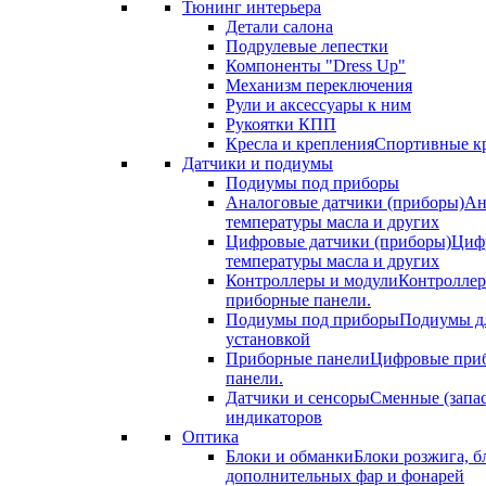
Тюнинг интерьера
Детали салона
Подрулевые лепестки
Компоненты "Dress Up"
Механизм переключения
Рули и аксессуары к ним
Рукоятки КПП
Кресла и крепления
Спортивные кр
Датчики и подиумы
Подиумы под приборы
Аналоговые датчики (приборы)
Ан
температуры масла и других
Цифровые датчики (приборы)
Цифр
температуры масла и других
Контроллеры и модули
Контроллер
приборные панели.
Подиумы под приборы
Подиумы дл
установкой
Приборные панели
Цифровые приб
панели.
Датчики и сенсоры
Сменные (запа
индикаторов
Оптика
Блоки и обманки
Блоки розжига, б
дополнительных фар и фонарей