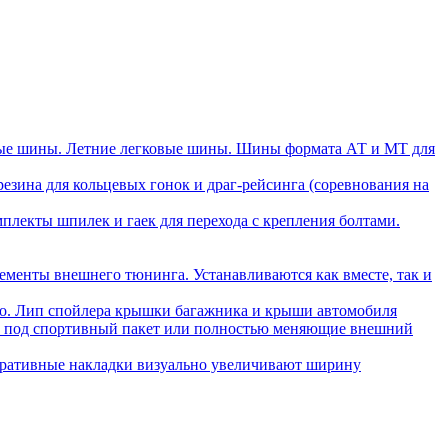
ые шины. Летние легковые шины. Шины формата АТ и МТ для
зина для кольцевых гонок и драг-рейсинга (соревнования на
плекты шпилек и гаек для перехода с крепления болтами.
ементы внешнего тюнинга. Устанавливаются как вместе, так и
ло. Лип спойлера крышки багажника и крыши автомобиля
ли под спортивный пакет или полностью меняющие внешний
ративные накладки визуально увеличивают ширину