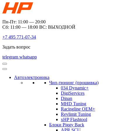
Пн-Пт: 11:00 — 20:00
Сб: 11:00 — 18:00 ВС: ВЫХОДНОЙ
+7 495 771-07-34
Задать вопрос
telegram
whatsapp
Автоэлектроника
Чип-тюнинг (прошивка)
034 Dynamic+
DigiServices
Dinan
MHD Tuning
Racingline OEM+
Revlimit Tuning
xHP Flashtool
Блоки Piggy Back
APR SCU