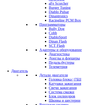
aFe Scorcher
Burger Tuning
Diablo Pulsar
Dinantronics
Racingline PCM Box
Программаторы
Bully Dog
Cobb
DiabloSport
Dinan Flash
SCT Flash
Адаптеры и оборудование
Диагностика
Донглы и флешеры
Педаль-бустеры
Телеметрия
Двигатель
Детали двигателя
Головка блока | ГБЦ
Катушки зажигания
Свечи зажигания
Система смазки
Блок цилиндров
Шкивы и шестерни
Впускная система