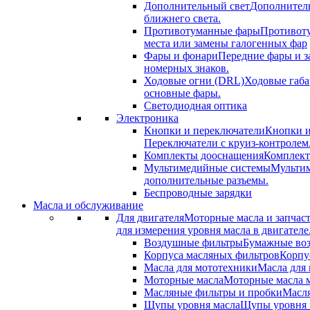
Дополнительный свет
Дополнитель
ближнего света.
Противотуманные фары
Противоту
места или замены галогенных фар
Фары и фонари
Передние фары и з
номерных знаков.
Ходовые огни (DRL)
Ходовые габа
основные фары.
Светодиодная оптика
Электроника
Кнопки и переключатели
Кнопки и
Переключатели с круиз-контролем
Комплекты дооснащения
Комплект
Мультимедийные системы
Мультим
дополнительные разъемы.
Беспроводные зарядки
Масла и обслуживание
Для двигателя
Моторные масла и запчас
для измерения уровня масла в двигателе
Воздушные фильтры
Бумажные воз
Корпуса масляных фильтров
Корпу
Масла для мототехники
Масла для 
Моторные масла
Моторные масла м
Масляные фильтры и пробки
Масля
Щупы уровня масла
Щупы уровня м