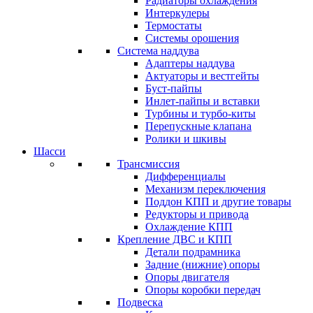
Радиаторы охлаждения
Интеркулеры
Термостаты
Системы орошения
Система наддува
Адаптеры наддува
Актуаторы и вестгейты
Буст-пайпы
Инлет-пайпы и вставки
Турбины и турбо-киты
Перепускные клапана
Ролики и шкивы
Шасси
Трансмиссия
Дифференциалы
Механизм переключения
Поддон КПП и другие товары
Редукторы и привода
Охлаждение КПП
Крепление ДВС и КПП
Детали подрамника
Задние (нижние) опоры
Опоры двигателя
Опоры коробки передач
Подвеска