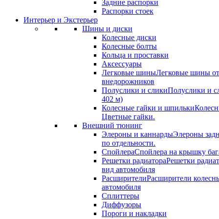
Задние распорки
Распорки стоек
Интерьер и Экстерьер
Шины и диски
Колесные диски
Колесные болты
Кольца и проставки
Аксессуары
Легковые шины
Легковые шины от
внедорожников
Полуслики и слики
Полуслики и с
402 м)
Колесные гайки и шпильки
Колесн
Цветные гайки.
Внешний тюнинг
Элероны и каннарды
Элероны задн
по отдельности.
Спойлера
Спойлера на крышку баг
Решетки радиатора
Решетки радиа
вид автомобиля
Расширители
Расширители колесн
автомобиля
Сплиттеры
Диффузоры
Пороги и накладки