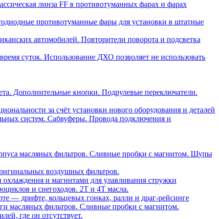
ассическая линза FF в противотуманных фарах и фарах
тодиодные противотуманные фары для установки в штатные
риканских автомобилей. Повторители поворота и подсветка
время суток. Использование ДХО позволяет не использовать
ета. Дополнительные кнопки. Подрулевые переключатели.
ональности за счёт установки нового оборудования и деталей
льных систем. Сабвуферы. Провода подключения и
орпуса масляных фильтров. Сливные пробки с магнитом. Щупы
ригинальных воздушных фильтров.
и охлаждения и магнитами для улавливания стружки
оциклов и снегоходов. 2T и 4T масла.
те — дрифте, кольцевых гонках, ралли и драг-рейсинге
ги масляных фильтров. Сливные пробки с магнитом.
ей, где он отсутствует.