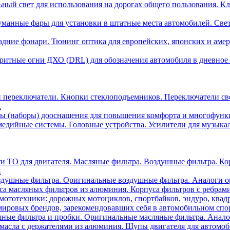
ный свет для использования на дорогах общего пользования. Кл
манные фары для установки в штатные места автомобилей. Све
адние фонари. Тюнинг оптика для европейских, японских и аме
ритные огни ДХО (DRL) для обозначения автомобиля в дневное 
 переключатели. Кнопки стеклоподъемников. Переключатели св
.
ы (наборы) дооснащения для повышения комфорта и многофункци
едийные системы. Головные устройства. Усилители для музыка
ти ТО для двигателя. Масляные фильтра. Воздушные фильтра. К
.
душные фильтра. Оригинальные воздушные фильтра. Аналоги о
са масляных фильтров из алюминия. Корпуса фильтров с ребрам
мототехники: дорожных мотоциклов, спортбайков, эндуро, квадр
ировых брендов, зарекомендовавших себя в автомобильном спор
ные фильтра и пробки. Оригинальные масляные фильтра. Анало
асла с держателями из алюминия. Щупы двигателя для автомобил