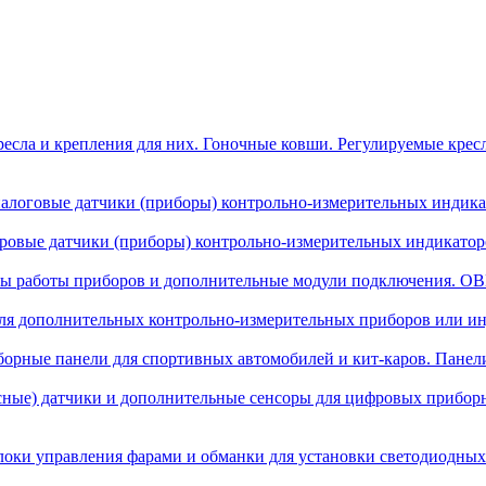
есла и крепления для них. Гоночные ковши. Регулируемые крес
алоговые датчики (приборы) контрольно-измерительных индикат
овые датчики (приборы) контрольно-измерительных индикаторо
ы работы приборов и дополнительные модули подключения. OBD
я дополнительных контрольно-измерительных приборов или инд
орные панели для спортивных автомобилей и кит-каров. Панел
сные) датчики и дополнительные сенсоры для цифровых прибор
локи управления фарами и обманки для установки светодиодных