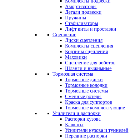
Комплекты подвески
Амортизаторы
Детали подвески
Пружины
Стабилизаторы
Лифт киты и проставки
Сцепление
Диски сцепления
Комплекты сцепления
Корзины сцепления
Маховики
Сцепление для роботов
Шланги и выжимные
Тормозная система
Тормозные диски
Тормозные колодки
Тормозные системы
Сменные ротеры
Краска для суппортов
Тормозные комплектующие
Усилители и распорки
Распорки кузова
Каркасы
Усилители кузова и туннелей
Передние распорки