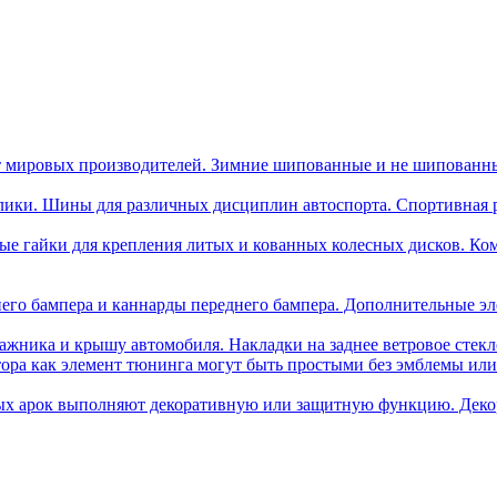
 мировых производителей. Зимние шипованные и не шипованн
лики. Шины для различных дисциплин автоспорта. Спортивная ре
ые гайки для крепления литых и кованных колесных дисков. Ком
его бампера и каннарды переднего бампера. Дополнительные эл
ажника и крышу автомобиля. Накладки на заднее ветровое стек
тора как элемент тюнинга могут быть простыми без эмблемы и
ых арок выполняют декоративную или защитную функцию. Деко