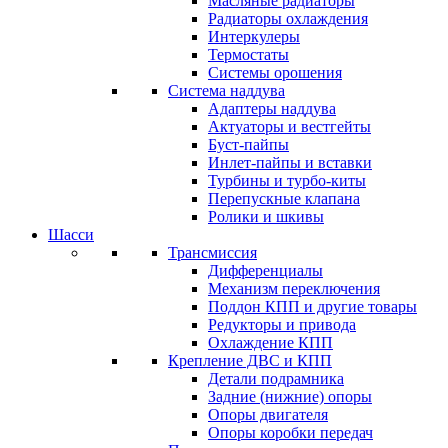
Масляные радиаторы
Радиаторы охлаждения
Интеркулеры
Термостаты
Системы орошения
Система наддува
Адаптеры наддува
Актуаторы и вестгейты
Буст-пайпы
Инлет-пайпы и вставки
Турбины и турбо-киты
Перепускные клапана
Ролики и шкивы
Шасси
Трансмиссия
Дифференциалы
Механизм переключения
Поддон КПП и другие товары
Редукторы и привода
Охлаждение КПП
Крепление ДВС и КПП
Детали подрамника
Задние (нижние) опоры
Опоры двигателя
Опоры коробки передач