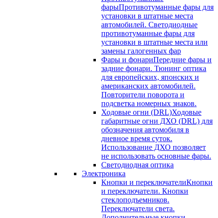
фары
Противотуманные фары для
установки в штатные места
автомобилей. Светодиодные
противотуманные фары для
установки в штатные места или
замены галогенных фар
Фары и фонари
Передние фары и
задние фонари. Тюнинг оптика
для европейских, японских и
американских автомобилей.
Повторители поворота и
подсветка номерных знаков.
Ходовые огни (DRL)
Ходовые
габаритные огни ДХО (DRL) для
обозначения автомобиля в
дневное время суток.
Использование ДХО позволяет
не использовать основные фары.
Светодиодная оптика
Электроника
Кнопки и переключатели
Кнопки
и переключатели. Кнопки
стеклоподъемников.
Переключатели света.
Дополнительные кнопки.