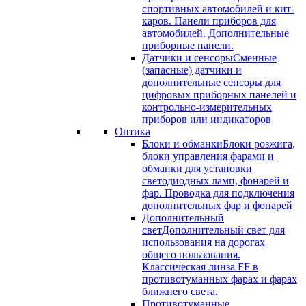
спортивных автомобилей и кит-
каров. Панели приборов для
автомобилей. Дополнительные
приборные панели.
Датчики и сенсоры
Сменные
(запасные) датчики и
дополнительные сенсоры для
цифровых приборных панелей и
контрольно-измерительных
приборов или индикаторов
Оптика
Блоки и обманки
Блоки розжига,
блоки управления фарами и
обманки для установки
светодиодных ламп, фонарей и
фар. Проводка для подключения
дополнительных фар и фонарей
Дополнительный
свет
Дополнительный свет для
использования на дорогах
общего пользования.
Классическая линза FF в
противотуманных фарах и фарах
ближнего света.
Противотуманные