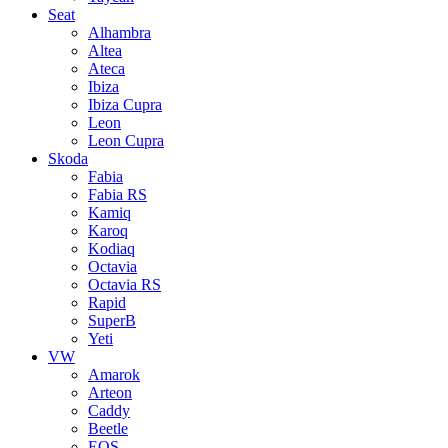
Seat
Alhambra
Altea
Ateca
Ibiza
Ibiza Cupra
Leon
Leon Cupra
Skoda
Fabia
Fabia RS
Kamiq
Karoq
Kodiaq
Octavia
Octavia RS
Rapid
SuperB
Yeti
VW
Amarok
Arteon
Caddy
Beetle
EOS