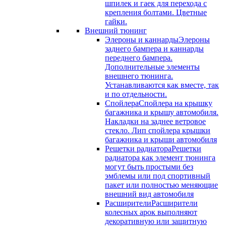
шпилек и гаек для перехода с
крепления болтами. Цветные
гайки.
Внешний тюнинг
Элероны и каннарды
Элероны
заднего бампера и каннарды
переднего бампера.
Дополнительные элементы
внешнего тюнинга.
Устанавливаются как вместе, так
и по отдельности.
Спойлера
Спойлера на крышку
багажника и крышу автомобиля.
Накладки на заднее ветровое
стекло. Лип спойлера крышки
багажника и крыши автомобиля
Решетки радиатора
Решетки
радиатора как элемент тюнинга
могут быть простыми без
эмблемы или под спортивный
пакет или полностью меняющие
внешний вид автомобиля
Расширители
Расширители
колесных арок выполняют
декоративную или защитную