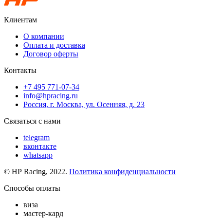
Клиентам
О компании
Оплата и доставка
Договор оферты
Контакты
+7 495 771-07-34
info@hpracing.ru
Россия, г. Москва, ул. Осенняя, д. 23
Связаться с нами
telegram
вконтакте
whatsapp
© HP Racing, 2022.
Политика конфиденциальности
Способы оплаты
виза
мастер-кард