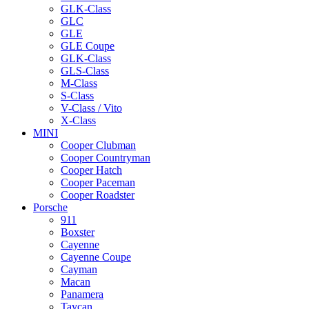
GLK-Class
GLC
GLE
GLE Coupe
GLK-Class
GLS-Class
M-Class
S-Class
V-Class / Vito
X-Class
MINI
Cooper Clubman
Cooper Countryman
Cooper Hatch
Cooper Paceman
Cooper Roadster
Porsche
911
Boxster
Cayenne
Cayenne Coupe
Cayman
Macan
Panamera
Taycan