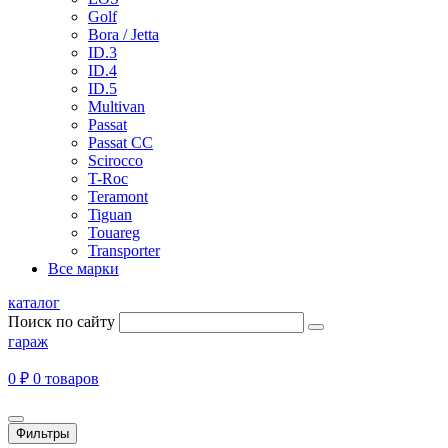
Golf
Bora / Jetta
ID.3
ID.4
ID.5
Multivan
Passat
Passat CC
Scirocco
T-Roc
Teramont
Tiguan
Touareg
Transporter
Все марки
каталог
Поиск по сайту
гараж
0 ₽
0 товаров
Фильтры