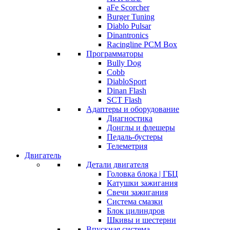
aFe Scorcher
Burger Tuning
Diablo Pulsar
Dinantronics
Racingline PCM Box
Программаторы
Bully Dog
Cobb
DiabloSport
Dinan Flash
SCT Flash
Адаптеры и оборудование
Диагностика
Донглы и флешеры
Педаль-бустеры
Телеметрия
Двигатель
Детали двигателя
Головка блока | ГБЦ
Катушки зажигания
Свечи зажигания
Система смазки
Блок цилиндров
Шкивы и шестерни
Впускная система