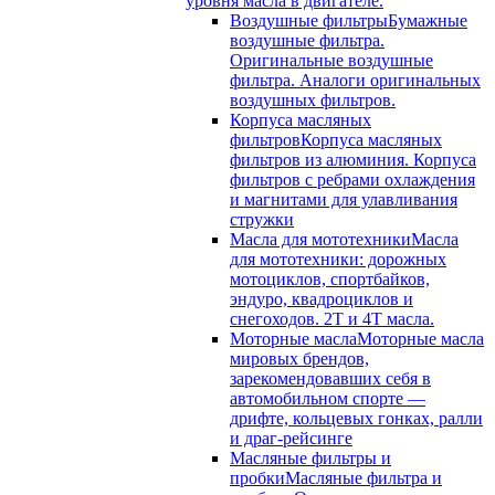
уровня масла в двигателе.
Воздушные фильтры
Бумажные
воздушные фильтра.
Оригинальные воздушные
фильтра. Аналоги оригинальных
воздушных фильтров.
Корпуса масляных
фильтров
Корпуса масляных
фильтров из алюминия. Корпуса
фильтров с ребрами охлаждения
и магнитами для улавливания
стружки
Масла для мототехники
Масла
для мототехники: дорожных
мотоциклов, спортбайков,
эндуро, квадроциклов и
снегоходов. 2T и 4T масла.
Моторные масла
Моторные масла
мировых брендов,
зарекомендовавших себя в
автомобильном спорте —
дрифте, кольцевых гонках, ралли
и драг-рейсинге
Масляные фильтры и
пробки
Масляные фильтра и