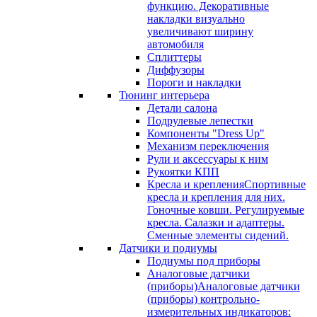
функцию. Декоративные
накладки визуально
увеличивают ширину
автомобиля
Сплиттеры
Диффузоры
Пороги и накладки
Тюнинг интерьера
Детали салона
Подрулевые лепестки
Компоненты "Dress Up"
Механизм переключения
Рули и аксессуары к ним
Рукоятки КПП
Кресла и крепления
Спортивные
кресла и крепления для них.
Гоночные ковши. Регулируемые
кресла. Салазки и адаптеры.
Сменные элементы сидений.
Датчики и подиумы
Подиумы под приборы
Аналоговые датчики
(приборы)
Аналоговые датчики
(приборы) контрольно-
измерительных индикаторов: