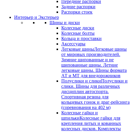
Передние распорки
Задние распорки
Распорки стоек
Интерьер и Экстерьер
Шины и диски
Колесные диски
Колесные болты
Кольца и проставки
Аксессуары
Легковые шины
Легковые шины
от мировых производителей.
Зимние шипованные и не
шипованные шины. Летние
легковые шины. Шины формата
АТ и МТ для внедорожников
Полуслики и слики
Полуслики и
слики. Шины для различных
дисциплин автоспорта.
Спортивная резина для
кольцевых гонок и драг-рейсинга
(соревнования на 402 м)
Колесные гайки и
шпильки
Колесные гайки для
крепления литых и кованных
колесных дисков. Комплекты