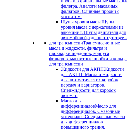
пробки. Оригинальные масляные
фильтра. Аналоги масляных
фильтров. Сливные пробки с
магнитом.
Щупы уровня масла
Щупы
уровня масла с держателями из
алюминия. Щупы двигателя для
автомобилей, где он отсутствует.
для трансмиссии
Трансмиссионные
масла и жидкости, фильтра и
прокладки поддонов, корпуса
фильтров, магнитные пробки и кольца
для трансмиссии
Жидкости для АКПП
Жидкости
для АКПП. Масла и жидкости
для автоматических коробок
передач и вариаторов.
Спецжидкости для коробок
автомат.
Масло для
дифференциалов
Масло для
дифференциалов. Смазочные
материалы. Специальные масла
для дифференциалов
повышенного трения.