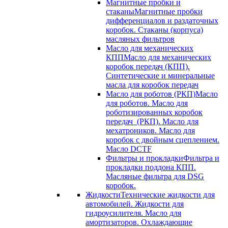
Магнитные пробки и
стаканы
Магнитные пробки
дифференциалов и раздаточных
коробок. Стаканы (корпуса)
масляных фильтров
Масло для механических
КПП
Масло для механических
коробок передач (КПП).
Синтетические и минеральные
масла для коробок передач
Масло для роботов (РКП)
Масло
для роботов. Масло для
роботизированных коробок
передач (РКП). Масло для
мехатроников. Масло для
коробок с двойным сцеплением.
Масло DCTF
Фильтры и прокладки
Фильтра и
прокладки поддона КПП.
Масляные фильтра для DSG
коробок.
Жидкости
Технические жидкости для
автомобилей. Жидкости для
гидроусилителя. Масло для
амортизаторов. Охлаждающие