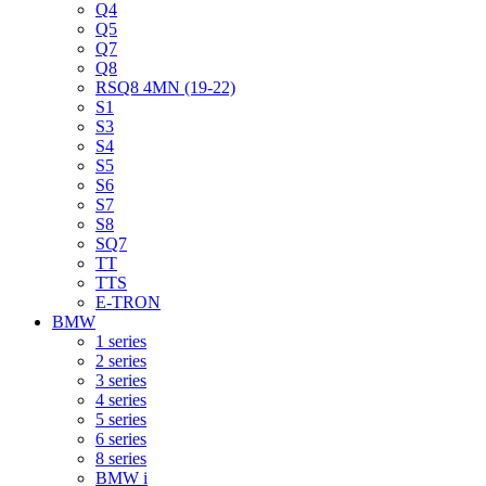
Q4
Q5
Q7
Q8
RSQ8 4MN (19-22)
S1
S3
S4
S5
S6
S7
S8
SQ7
TT
TTS
E-TRON
BMW
1 series
2 series
3 series
4 series
5 series
6 series
8 series
BMW i