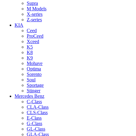
Supra
M Models
X-series
Z-series
KIA
Ceed
ProCeed
Xceed
K5
K8
K9
Mohave
Optima
Sorento
Soul
Sportage
Stinger
Mercedes Benz
C-Class
CLA-Class
CLS-Class
E-Class
G-Class
GL-Class
GLA-Class