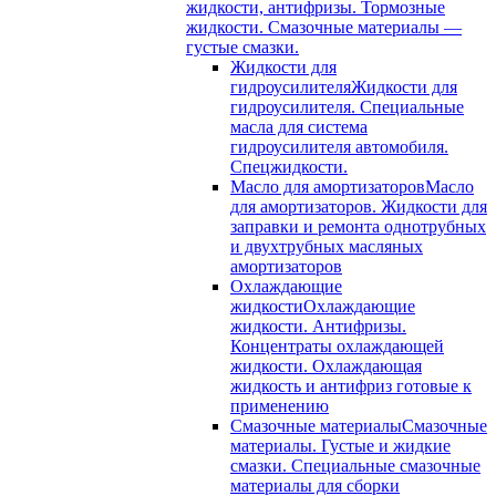
жидкости, антифризы. Тормозные
жидкости. Смазочные материалы —
густые смазки.
Жидкости для
гидроусилителя
Жидкости для
гидроусилителя. Специальные
масла для система
гидроусилителя автомобиля.
Спецжидкости.
Масло для амортизаторов
Масло
для амортизаторов. Жидкости для
заправки и ремонта однотрубных
и двухтрубных масляных
амортизаторов
Охлаждающие
жидкости
Охлаждающие
жидкости. Антифризы.
Концентраты охлаждающей
жидкости. Охлаждающая
жидкость и антифриз готовые к
применению
Смазочные материалы
Смазочные
материалы. Густые и жидкие
смазки. Специальные смазочные
материалы для сборки