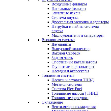
Воздушные фильтры
Панельные фильтры
Защитные чехлы
Система впуска
Дроссельная заслонка и адаптеры
Патрубки и пайпы системы
впуска
Маслоуловители и сепараторы
Выхлопная система
Даунпайпы
Выпускной коллектор
Выхлоп Cat-back
Задняя часть
Спортивные катализаторы
Глушители и резонаторы
Насадки и аксессуары
Топливная система
Насосы и вставки ТНВД
Метанол системы
Система Flex Fuel
Топливные насосы | ТННД
Топливные форсунки
Охлаждение
Вентиляторы охлаждения