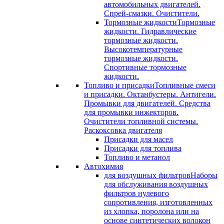
автомобильных двигателей.
Спрей-смазки. Очистители.
Тормозные жидкости
Тормозные
жидкости. Гидравлические
тормозные жидкости.
Высокотемпературные
тормозные жидкости.
Спортивные тормозные
жидкости.
Топливо и присадки
Топливные смеси
и присадки. Октанбустеры. Антигели.
Промывки для двигателей. Средства
для промывки инжекторов.
Очистители топливной системы.
Раскоксовка двигателя
Присадки для масел
Присадки для топлива
Топливо и метанол
Автохимия
для воздушных фильтров
Наборы
для обслуживания воздушных
фильтров нулевого
сопротивления, изготовленных
из хлопка, поролона или на
основе синтетических волокон