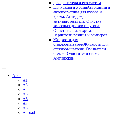
для двигателя и его систем
для кузова и хрома
Автохимия и
автокосметика для кузова и
хрома. Антидождь и
антизапотеватель. Очистка
колесных дисков и кузова.
Очиститель для хрома.
Чернители резины и бамперов.
Жидкости для
стеклоомывателя
Жидкости для
стеклоомывателя. Омыватели
стекол. Очистители стекол.
Антидождь
Audi
A1
A3
A4
A5
A6
A7
A8
Allroad