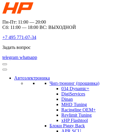
Пн-Пт: 11:00 — 20:00
Сб: 11:00 — 18:00 ВС: ВЫХОДНОЙ
+7 495 771-07-34
Задать вопрос
telegram
whatsapp
Автоэлектроника
Чип-тюнинг (прошивка)
034 Dynamic+
DigiServices
Dinan
MHD Tuning
Racingline OEM+
Revlimit Tuning
xHP Flashtool
Блоки Piggy Back
APR SCU