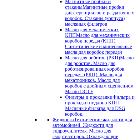
Магнитные пробки и
стаканы
Магнитные пробки
дифференциалов и раздаточных
коробок. Стаканы (корпуса)
масляных фильтров
Масло для механических
КПП
Масло для механических
коробок передач (КПП).
Синтетические и минеральные
масла для коробок передач
Масло для роботов (РКП)
Масло
для роботов. Масло для
роботизированных коробок
передач (РКП). Масло для
мехатроников. Масло для
коробок с двойным сцеплением.
Масло DCTF
Фильтры и прокладки
Фильтра и
прокладки поддона КПП.
Масляные фильтра для DSG
коробок.
Жидкости
Технические жидкости для
автомобилей. Жидкости для
гидроусилителя. Масло для
амортизаторов. Охлаждающие