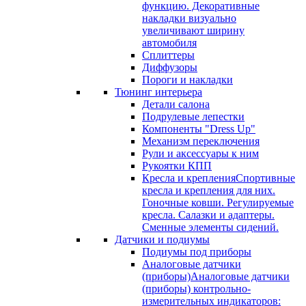
функцию. Декоративные
накладки визуально
увеличивают ширину
автомобиля
Сплиттеры
Диффузоры
Пороги и накладки
Тюнинг интерьера
Детали салона
Подрулевые лепестки
Компоненты "Dress Up"
Механизм переключения
Рули и аксессуары к ним
Рукоятки КПП
Кресла и крепления
Спортивные
кресла и крепления для них.
Гоночные ковши. Регулируемые
кресла. Салазки и адаптеры.
Сменные элементы сидений.
Датчики и подиумы
Подиумы под приборы
Аналоговые датчики
(приборы)
Аналоговые датчики
(приборы) контрольно-
измерительных индикаторов: