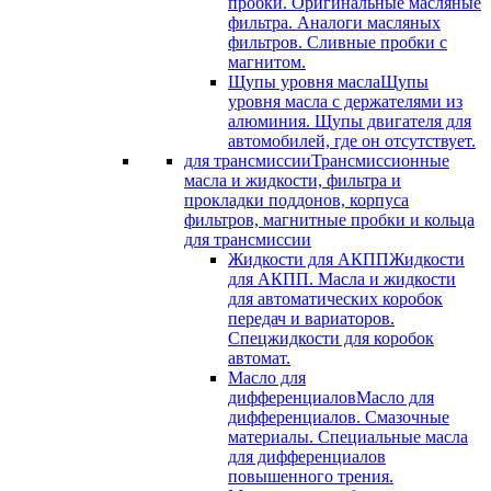
пробки. Оригинальные масляные
фильтра. Аналоги масляных
фильтров. Сливные пробки с
магнитом.
Щупы уровня масла
Щупы
уровня масла с держателями из
алюминия. Щупы двигателя для
автомобилей, где он отсутствует.
для трансмиссии
Трансмиссионные
масла и жидкости, фильтра и
прокладки поддонов, корпуса
фильтров, магнитные пробки и кольца
для трансмиссии
Жидкости для АКПП
Жидкости
для АКПП. Масла и жидкости
для автоматических коробок
передач и вариаторов.
Спецжидкости для коробок
автомат.
Масло для
дифференциалов
Масло для
дифференциалов. Смазочные
материалы. Специальные масла
для дифференциалов
повышенного трения.