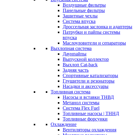
Воздушные фильтры
Панельные фильтры
Защитные чехлы
Система впуска
Дроссельная заслонка и адаптеры
Патрубки и пайпы системы
впуска
Маслоуловители и сепараторы
Выхлопная система
Даунпайпы
Выпускной коллектор
Выхлоп Cat-back
Задняя часть
Спортивные катализаторы
Глушители и резонаторы
Насадки и аксессуары
Топливная система
Насосы и вставки ТНВД
Метанол системы
Система Flex Fuel
Топливные насосы | ТННД
Топливные форсунки
Охлаждение
Вентиляторы охлаждения