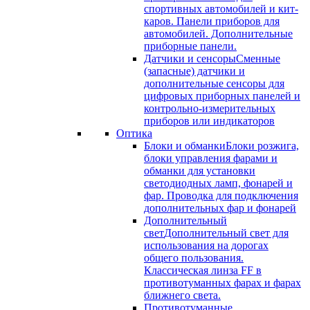
спортивных автомобилей и кит-
каров. Панели приборов для
автомобилей. Дополнительные
приборные панели.
Датчики и сенсоры
Сменные
(запасные) датчики и
дополнительные сенсоры для
цифровых приборных панелей и
контрольно-измерительных
приборов или индикаторов
Оптика
Блоки и обманки
Блоки розжига,
блоки управления фарами и
обманки для установки
светодиодных ламп, фонарей и
фар. Проводка для подключения
дополнительных фар и фонарей
Дополнительный
свет
Дополнительный свет для
использования на дорогах
общего пользования.
Классическая линза FF в
противотуманных фарах и фарах
ближнего света.
Противотуманные