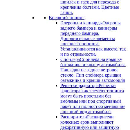
шпилек и гаек для перехода с
крепления болтами. Цветные
гайки.
Внешний тюнинг
Элероны и каннарды
Элероны
заднего бампера и каннарды
переднего бампера.
Дополнительные элементы
внешнего тюнинга.
Устанавливаются как вместе, так
и по отдельности.
Спойлера
Спойлера на крышку
багажника и крышу автомобиля.
Накладки на заднее ветровое
стекло. Лип спойлера крышки
багажника и крыши автомобиля
Решетки радиатора
Решетки
радиатора как элемент тюнинга
могут быть простыми без
эмблемы или под спортивный
пакет или полностью меняющие
внешний вид автомобиля
Расширители
Расширители
колесных арок выполняют
декоративную или защитную