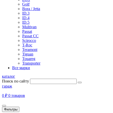
Golf
Bora / Jetta
ID.3
ID.4
ID.5
Multivan
Passat
Passat CC
Scirocco
T-Roc
Teramont
Tiguan
Touareg
Transporter
Все марки
каталог
Поиск по сайту
гараж
0 ₽
0 товаров
Фильтры