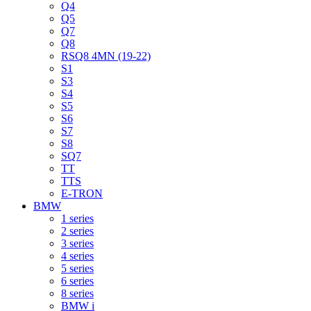
Q4
Q5
Q7
Q8
RSQ8 4MN (19-22)
S1
S3
S4
S5
S6
S7
S8
SQ7
TT
TTS
E-TRON
BMW
1 series
2 series
3 series
4 series
5 series
6 series
8 series
BMW i