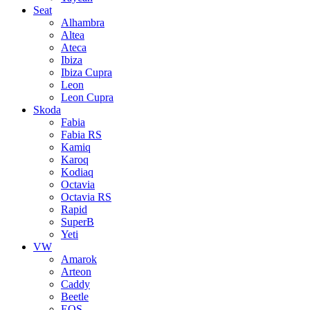
Seat
Alhambra
Altea
Ateca
Ibiza
Ibiza Cupra
Leon
Leon Cupra
Skoda
Fabia
Fabia RS
Kamiq
Karoq
Kodiaq
Octavia
Octavia RS
Rapid
SuperB
Yeti
VW
Amarok
Arteon
Caddy
Beetle
EOS