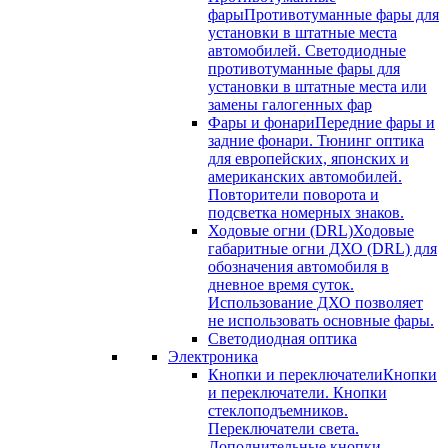
фары
Противотуманные фары для
установки в штатные места
автомобилей. Светодиодные
противотуманные фары для
установки в штатные места или
замены галогенных фар
Фары и фонари
Передние фары и
задние фонари. Тюнинг оптика
для европейских, японских и
американских автомобилей.
Повторители поворота и
подсветка номерных знаков.
Ходовые огни (DRL)
Ходовые
габаритные огни ДХО (DRL) для
обозначения автомобиля в
дневное время суток.
Использование ДХО позволяет
не использовать основные фары.
Светодиодная оптика
Электроника
Кнопки и переключатели
Кнопки
и переключатели. Кнопки
стеклоподъемников.
Переключатели света.
Дополнительные кнопки.