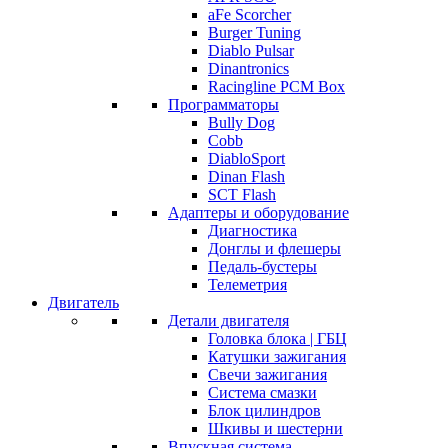
aFe Scorcher
Burger Tuning
Diablo Pulsar
Dinantronics
Racingline PCM Box
Программаторы
Bully Dog
Cobb
DiabloSport
Dinan Flash
SCT Flash
Адаптеры и оборудование
Диагностика
Донглы и флешеры
Педаль-бустеры
Телеметрия
Двигатель
Детали двигателя
Головка блока | ГБЦ
Катушки зажигания
Свечи зажигания
Система смазки
Блок цилиндров
Шкивы и шестерни
Впускная система