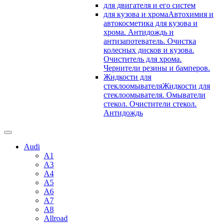
для двигателя и его систем
для кузова и хрома
Автохимия и
автокосметика для кузова и
хрома. Антидождь и
антизапотеватель. Очистка
колесных дисков и кузова.
Очиститель для хрома.
Чернители резины и бамперов.
Жидкости для
стеклоомывателя
Жидкости для
стеклоомывателя. Омыватели
стекол. Очистители стекол.
Антидождь
Audi
A1
A3
A4
A5
A6
A7
A8
Allroad