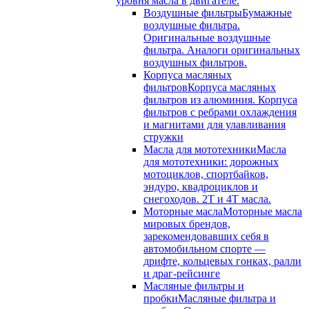
уровня масла в двигателе.
Воздушные фильтры
Бумажные
воздушные фильтра.
Оригинальные воздушные
фильтра. Аналоги оригинальных
воздушных фильтров.
Корпуса масляных
фильтров
Корпуса масляных
фильтров из алюминия. Корпуса
фильтров с ребрами охлаждения
и магнитами для улавливания
стружки
Масла для мототехники
Масла
для мототехники: дорожных
мотоциклов, спортбайков,
эндуро, квадроциклов и
снегоходов. 2T и 4T масла.
Моторные масла
Моторные масла
мировых брендов,
зарекомендовавших себя в
автомобильном спорте —
дрифте, кольцевых гонках, ралли
и драг-рейсинге
Масляные фильтры и
пробки
Масляные фильтра и