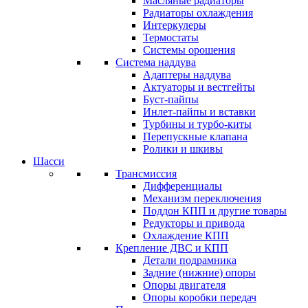
Масляные радиаторы
Радиаторы охлаждения
Интеркулеры
Термостаты
Системы орошения
Система наддува
Адаптеры наддува
Актуаторы и вестгейты
Буст-пайпы
Инлет-пайпы и вставки
Турбины и турбо-киты
Перепускные клапана
Ролики и шкивы
Шасси
Трансмиссия
Дифференциалы
Механизм переключения
Поддон КПП и другие товары
Редукторы и привода
Охлаждение КПП
Крепление ДВС и КПП
Детали подрамника
Задние (нижние) опоры
Опоры двигателя
Опоры коробки передач