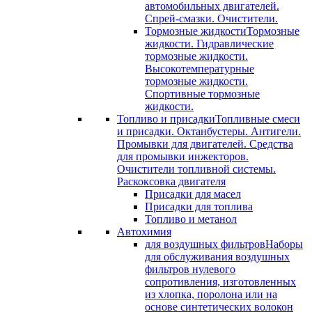
автомобильных двигателей.
Спрей-смазки. Очистители.
Тормозные жидкости
Тормозные
жидкости. Гидравлические
тормозные жидкости.
Высокотемпературные
тормозные жидкости.
Спортивные тормозные
жидкости.
Топливо и присадки
Топливные смеси
и присадки. Октанбустеры. Антигели.
Промывки для двигателей. Средства
для промывки инжекторов.
Очистители топливной системы.
Раскоксовка двигателя
Присадки для масел
Присадки для топлива
Топливо и метанол
Автохимия
для воздушных фильтров
Наборы
для обслуживания воздушных
фильтров нулевого
сопротивления, изготовленных
из хлопка, поролона или на
основе синтетических волокон