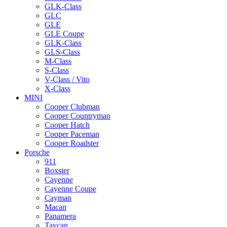
GLK-Class
GLC
GLE
GLE Coupe
GLK-Class
GLS-Class
M-Class
S-Class
V-Class / Vito
X-Class
MINI
Cooper Clubman
Cooper Countryman
Cooper Hatch
Cooper Paceman
Cooper Roadster
Porsche
911
Boxster
Cayenne
Cayenne Coupe
Cayman
Macan
Panamera
Taycan