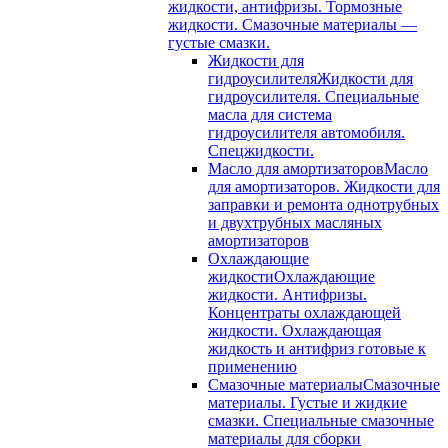
жидкости, антифризы. Тормозные
жидкости. Смазочные материалы —
густые смазки.
Жидкости для
гидроусилителя
Жидкости для
гидроусилителя. Специальные
масла для система
гидроусилителя автомобиля.
Спецжидкости.
Масло для амортизаторов
Масло
для амортизаторов. Жидкости для
заправки и ремонта однотрубных
и двухтрубных масляных
амортизаторов
Охлаждающие
жидкости
Охлаждающие
жидкости. Антифризы.
Концентраты охлаждающей
жидкости. Охлаждающая
жидкость и антифриз готовые к
применению
Смазочные материалы
Смазочные
материалы. Густые и жидкие
смазки. Специальные смазочные
материалы для сборки