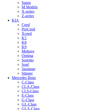
Supra
M Models
X-series
Z-series
KIA
Ceed
ProCeed
Xceed
K5
K8
K9
Mohave
Optima
Sorento
Soul
Sportage
Stinger
Mercedes Benz
C-Class
CLA-Class
CLS-Class
E-Class
G-Class
GL-Class
GLA-Class