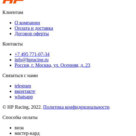
Клиентам
О компании
Оплата и доставка
Договор оферты
Контакты
+7 495 771-07-34
info@hpracing.ru
Россия, г. Москва, ул. Осенняя, д. 23
Связаться с нами
telegram
вконтакте
whatsapp
© HP Racing, 2022.
Политика конфиденциальности
Способы оплаты
виза
мастер-кард