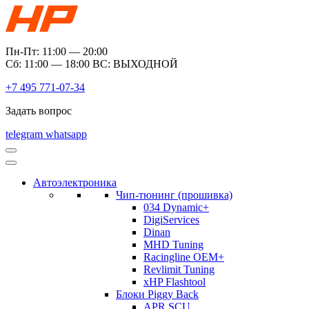
Пн-Пт: 11:00 — 20:00
Сб: 11:00 — 18:00 ВС: ВЫХОДНОЙ
+7 495 771-07-34
Задать вопрос
telegram
whatsapp
Автоэлектроника
Чип-тюнинг (прошивка)
034 Dynamic+
DigiServices
Dinan
MHD Tuning
Racingline OEM+
Revlimit Tuning
xHP Flashtool
Блоки Piggy Back
APR SCU