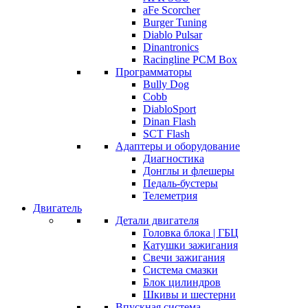
aFe Scorcher
Burger Tuning
Diablo Pulsar
Dinantronics
Racingline PCM Box
Программаторы
Bully Dog
Cobb
DiabloSport
Dinan Flash
SCT Flash
Адаптеры и оборудование
Диагностика
Донглы и флешеры
Педаль-бустеры
Телеметрия
Двигатель
Детали двигателя
Головка блока | ГБЦ
Катушки зажигания
Свечи зажигания
Система смазки
Блок цилиндров
Шкивы и шестерни
Впускная система