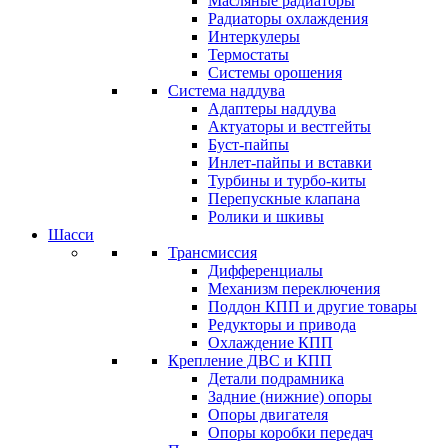
Масляные радиаторы
Радиаторы охлаждения
Интеркулеры
Термостаты
Системы орошения
Система наддува
Адаптеры наддува
Актуаторы и вестгейты
Буст-пайпы
Инлет-пайпы и вставки
Турбины и турбо-киты
Перепускные клапана
Ролики и шкивы
Шасси
Трансмиссия
Дифференциалы
Механизм переключения
Поддон КПП и другие товары
Редукторы и привода
Охлаждение КПП
Крепление ДВС и КПП
Детали подрамника
Задние (нижние) опоры
Опоры двигателя
Опоры коробки передач