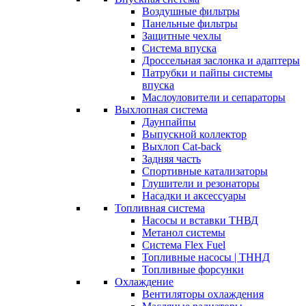
Воздушные фильтры
Панельные фильтры
Защитные чехлы
Система впуска
Дроссельная заслонка и адаптеры
Патрубки и пайпы системы
впуска
Маслоуловители и сепараторы
Выхлопная система
Даунпайпы
Выпускной коллектор
Выхлоп Cat-back
Задняя часть
Спортивные катализаторы
Глушители и резонаторы
Насадки и аксессуары
Топливная система
Насосы и вставки ТНВД
Метанол системы
Система Flex Fuel
Топливные насосы | ТННД
Топливные форсунки
Охлаждение
Вентиляторы охлаждения