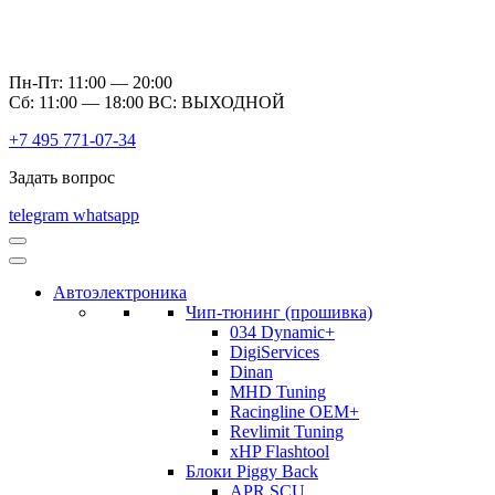
Пн-Пт: 11:00 — 20:00
Сб: 11:00 — 18:00 ВС: ВЫХОДНОЙ
+7 495 771-07-34
Задать вопрос
telegram
whatsapp
Автоэлектроника
Чип-тюнинг (прошивка)
034 Dynamic+
DigiServices
Dinan
MHD Tuning
Racingline OEM+
Revlimit Tuning
xHP Flashtool
Блоки Piggy Back
APR SCU