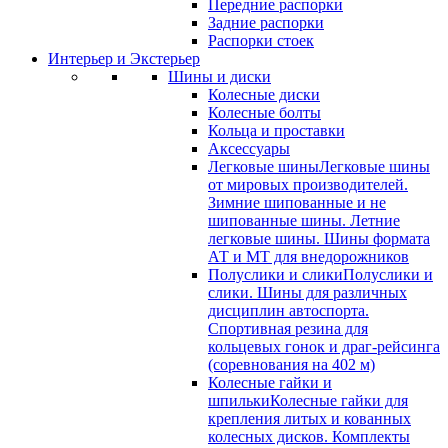
Передние распорки
Задние распорки
Распорки стоек
Интерьер и Экстерьер
Шины и диски
Колесные диски
Колесные болты
Кольца и проставки
Аксессуары
Легковые шины
Легковые шины
от мировых производителей.
Зимние шипованные и не
шипованные шины. Летние
легковые шины. Шины формата
АТ и МТ для внедорожников
Полуслики и слики
Полуслики и
слики. Шины для различных
дисциплин автоспорта.
Спортивная резина для
кольцевых гонок и драг-рейсинга
(соревнования на 402 м)
Колесные гайки и
шпильки
Колесные гайки для
крепления литых и кованных
колесных дисков. Комплекты