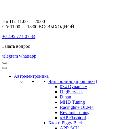
Пн-Пт: 11:00 — 20:00
Сб: 11:00 — 18:00 ВС: ВЫХОДНОЙ
+7 495 771-07-34
Задать вопрос
telegram
whatsapp
Автоэлектроника
Чип-тюнинг (прошивка)
034 Dynamic+
DigiServices
Dinan
MHD Tuning
Racingline OEM+
Revlimit Tuning
xHP Flashtool
Блоки Piggy Back
APR SCU