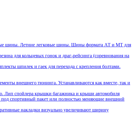
ые шины. Летние легковые шины. Шины формата АТ и МТ для
зина для кольцевых гонок и драг-рейсинга (соревнования на
плекты шпилек и гаек для перехода с крепления болтами.
ементы внешнего тюнинга. Устанавливаются как вместе, так и
ло. Лип спойлера крышки багажника и крыши автомобиля
ли под спортивный пакет или полностью меняющие внешний
ративные накладки визуально увеличивают ширину