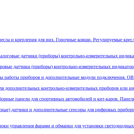
есла и крепления для них. Гоночные ковши. Регулируемые крес
алоговые датчики (приборы) контрольно-измерительных индикат
овые датчики (приборы) контрольно-измерительных индикаторо
ы работы приборов и дополнительные модули подключения. OBD
я дополнительных контрольно-измерительных приборов или инд
орные панели для спортивных автомобилей и кит-каров. Панел
сные) датчики и дополнительные сенсоры для цифровых прибор
локи управления фарами и обманки для установки светодиодных