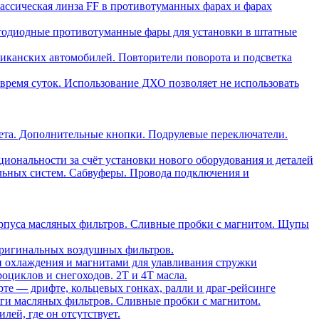
ассическая линза FF в противотуманных фарах и фарах
тодиодные противотуманные фары для установки в штатные
риканских автомобилей. Повторители поворота и подсветка
время суток. Использование ДХО позволяет не использовать
ета. Дополнительные кнопки. Подрулевые переключатели.
ональности за счёт установки нового оборудования и деталей
льных систем. Сабвуферы. Провода подключения и
орпуса масляных фильтров. Сливные пробки с магнитом. Щупы
ригинальных воздушных фильтров.
и охлаждения и магнитами для улавливания стружки
оциклов и снегоходов. 2T и 4T масла.
те — дрифте, кольцевых гонках, ралли и драг-рейсинге
ги масляных фильтров. Сливные пробки с магнитом.
ей, где он отсутствует.