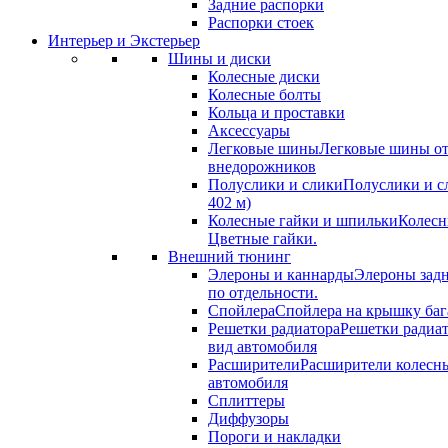
Задние распорки
Распорки стоек
Интерьер и Экстерьер
Шины и диски
Колесные диски
Колесные болты
Кольца и проставки
Аксессуары
Легковые шины
Легковые шины от
внедорожников
Полуслики и слики
Полуслики и с
402 м)
Колесные гайки и шпильки
Колесн
Цветные гайки.
Внешний тюнинг
Элероны и каннарды
Элероны задн
по отдельности.
Спойлера
Спойлера на крышку баг
Решетки радиатора
Решетки радиа
вид автомобиля
Расширители
Расширители колесн
автомобиля
Сплиттеры
Диффузоры
Пороги и накладки