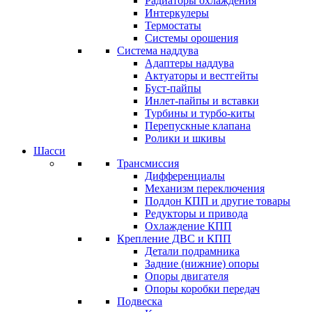
Радиаторы охлаждения
Интеркулеры
Термостаты
Системы орошения
Система наддува
Адаптеры наддува
Актуаторы и вестгейты
Буст-пайпы
Инлет-пайпы и вставки
Турбины и турбо-киты
Перепускные клапана
Ролики и шкивы
Шасси
Трансмиссия
Дифференциалы
Механизм переключения
Поддон КПП и другие товары
Редукторы и привода
Охлаждение КПП
Крепление ДВС и КПП
Детали подрамника
Задние (нижние) опоры
Опоры двигателя
Опоры коробки передач
Подвеска