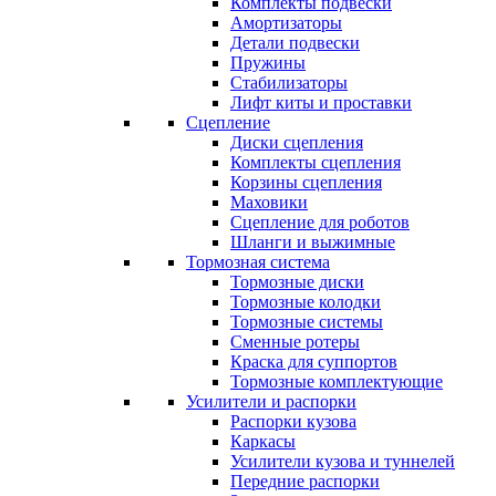
Комплекты подвески
Амортизаторы
Детали подвески
Пружины
Стабилизаторы
Лифт киты и проставки
Сцепление
Диски сцепления
Комплекты сцепления
Корзины сцепления
Маховики
Сцепление для роботов
Шланги и выжимные
Тормозная система
Тормозные диски
Тормозные колодки
Тормозные системы
Сменные ротеры
Краска для суппортов
Тормозные комплектующие
Усилители и распорки
Распорки кузова
Каркасы
Усилители кузова и туннелей
Передние распорки