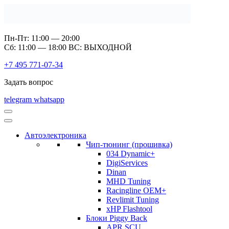
Пн-Пт: 11:00 — 20:00
Сб: 11:00 — 18:00 ВС: ВЫХОДНОЙ
+7 495 771-07-34
Задать вопрос
telegram
whatsapp
Автоэлектроника
Чип-тюнинг (прошивка)
034 Dynamic+
DigiServices
Dinan
MHD Tuning
Racingline OEM+
Revlimit Tuning
xHP Flashtool
Блоки Piggy Back
APR SCU