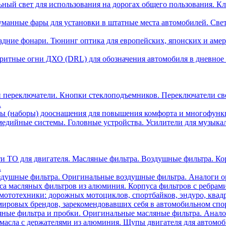
ный свет для использования на дорогах общего пользования. Кл
манные фары для установки в штатные места автомобилей. Све
адние фонари. Тюнинг оптика для европейских, японских и аме
ритные огни ДХО (DRL) для обозначения автомобиля в дневное 
 переключатели. Кнопки стеклоподъемников. Переключатели св
.
ы (наборы) дооснащения для повышения комфорта и многофункци
едийные системы. Головные устройства. Усилители для музыка
ти ТО для двигателя. Масляные фильтра. Воздушные фильтра. К
.
душные фильтра. Оригинальные воздушные фильтра. Аналоги о
са масляных фильтров из алюминия. Корпуса фильтров с ребрам
мототехники: дорожных мотоциклов, спортбайков, эндуро, квадр
ировых брендов, зарекомендовавших себя в автомобильном спор
ные фильтра и пробки. Оригинальные масляные фильтра. Анало
асла с держателями из алюминия. Щупы двигателя для автомобил