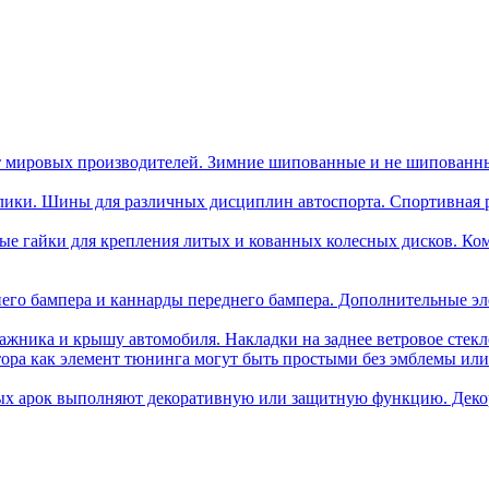
 мировых производителей. Зимние шипованные и не шипованн
лики. Шины для различных дисциплин автоспорта. Спортивная ре
ые гайки для крепления литых и кованных колесных дисков. Ком
его бампера и каннарды переднего бампера. Дополнительные эл
ажника и крышу автомобиля. Накладки на заднее ветровое стек
тора как элемент тюнинга могут быть простыми без эмблемы и
ых арок выполняют декоративную или защитную функцию. Деко