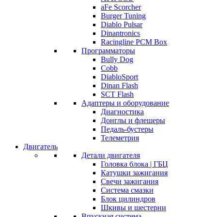
aFe Scorcher
Burger Tuning
Diablo Pulsar
Dinantronics
Racingline PCM Box
Программаторы
Bully Dog
Cobb
DiabloSport
Dinan Flash
SCT Flash
Адаптеры и оборудование
Диагностика
Донглы и флешеры
Педаль-бустеры
Телеметрия
Двигатель
Детали двигателя
Головка блока | ГБЦ
Катушки зажигания
Свечи зажигания
Система смазки
Блок цилиндров
Шкивы и шестерни
Впускная система