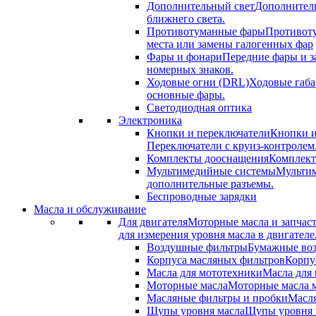
Дополнительный свет
Дополнитель
ближнего света.
Противотуманные фары
Противоту
места или замены галогенных фар
Фары и фонари
Передние фары и з
номерных знаков.
Ходовые огни (DRL)
Ходовые габа
основные фары.
Светодиодная оптика
Электроника
Кнопки и переключатели
Кнопки и
Переключатели с круиз-контролем
Комплекты дооснащения
Комплект
Мультимедийные системы
Мультим
дополнительные разъемы.
Беспроводные зарядки
Масла и обслуживание
Для двигателя
Моторные масла и запчас
для измерения уровня масла в двигателе
Воздушные фильтры
Бумажные воз
Корпуса масляных фильтров
Корпу
Масла для мототехники
Масла для 
Моторные масла
Моторные масла м
Масляные фильтры и пробки
Масля
Щупы уровня масла
Щупы уровня м