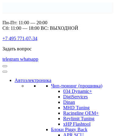
Пн-Пт: 11:00 — 20:00
Сб: 11:00 — 18:00 ВС: ВЫХОДНОЙ
+7 495 771-07-34
Задать вопрос
telegram
whatsapp
Автоэлектроника
Чип-тюнинг (прошивка)
034 Dynamic+
DigiServices
Dinan
MHD Tuning
Racingline OEM+
Revlimit Tuning
xHP Flashtool
Блоки Piggy Back
APR SCU