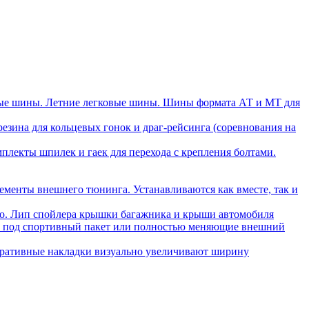
ые шины. Летние легковые шины. Шины формата АТ и МТ для
зина для кольцевых гонок и драг-рейсинга (соревнования на
плекты шпилек и гаек для перехода с крепления болтами.
ементы внешнего тюнинга. Устанавливаются как вместе, так и
ло. Лип спойлера крышки багажника и крыши автомобиля
ли под спортивный пакет или полностью меняющие внешний
ративные накладки визуально увеличивают ширину