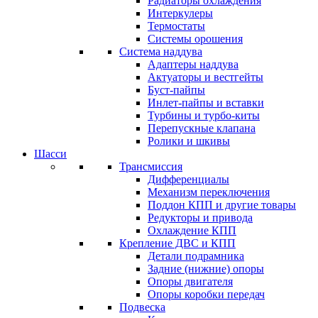
Радиаторы охлаждения
Интеркулеры
Термостаты
Системы орошения
Система наддува
Адаптеры наддува
Актуаторы и вестгейты
Буст-пайпы
Инлет-пайпы и вставки
Турбины и турбо-киты
Перепускные клапана
Ролики и шкивы
Шасси
Трансмиссия
Дифференциалы
Механизм переключения
Поддон КПП и другие товары
Редукторы и привода
Охлаждение КПП
Крепление ДВС и КПП
Детали подрамника
Задние (нижние) опоры
Опоры двигателя
Опоры коробки передач
Подвеска