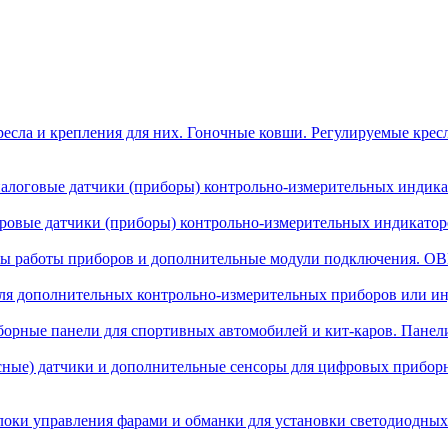
есла и крепления для них. Гоночные ковши. Регулируемые крес
алоговые датчики (приборы) контрольно-измерительных индикат
овые датчики (приборы) контрольно-измерительных индикаторо
ы работы приборов и дополнительные модули подключения. OBD
я дополнительных контрольно-измерительных приборов или инд
орные панели для спортивных автомобилей и кит-каров. Панел
сные) датчики и дополнительные сенсоры для цифровых прибор
локи управления фарами и обманки для установки светодиодных