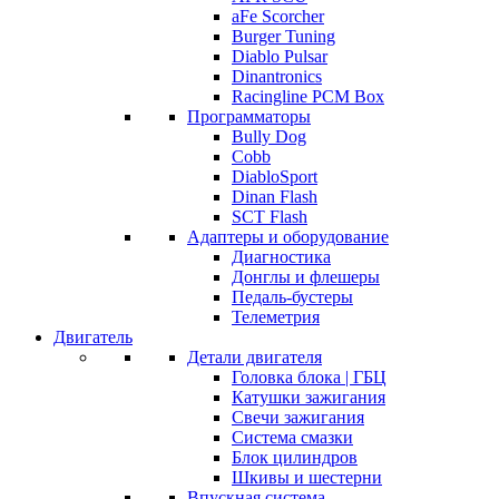
aFe Scorcher
Burger Tuning
Diablo Pulsar
Dinantronics
Racingline PCM Box
Программаторы
Bully Dog
Cobb
DiabloSport
Dinan Flash
SCT Flash
Адаптеры и оборудование
Диагностика
Донглы и флешеры
Педаль-бустеры
Телеметрия
Двигатель
Детали двигателя
Головка блока | ГБЦ
Катушки зажигания
Свечи зажигания
Система смазки
Блок цилиндров
Шкивы и шестерни
Впускная система