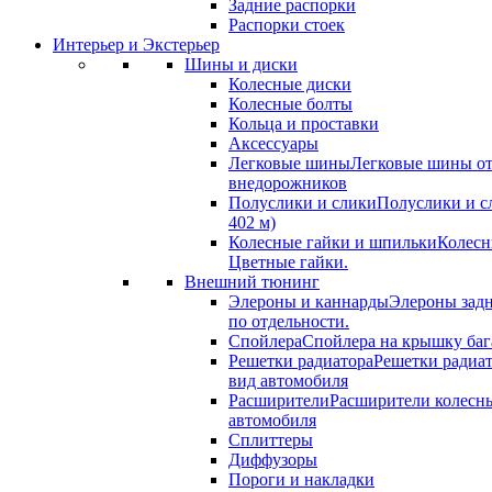
Задние распорки
Распорки стоек
Интерьер и Экстерьер
Шины и диски
Колесные диски
Колесные болты
Кольца и проставки
Аксессуары
Легковые шины
Легковые шины от
внедорожников
Полуслики и слики
Полуслики и с
402 м)
Колесные гайки и шпильки
Колесн
Цветные гайки.
Внешний тюнинг
Элероны и каннарды
Элероны задн
по отдельности.
Спойлера
Спойлера на крышку баг
Решетки радиатора
Решетки радиа
вид автомобиля
Расширители
Расширители колесн
автомобиля
Сплиттеры
Диффузоры
Пороги и накладки