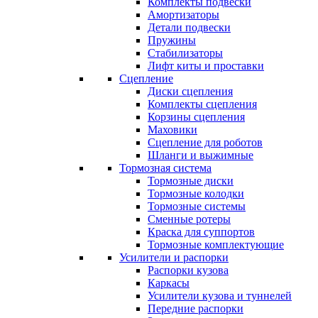
Комплекты подвески
Амортизаторы
Детали подвески
Пружины
Стабилизаторы
Лифт киты и проставки
Сцепление
Диски сцепления
Комплекты сцепления
Корзины сцепления
Маховики
Сцепление для роботов
Шланги и выжимные
Тормозная система
Тормозные диски
Тормозные колодки
Тормозные системы
Сменные ротеры
Краска для суппортов
Тормозные комплектующие
Усилители и распорки
Распорки кузова
Каркасы
Усилители кузова и туннелей
Передние распорки