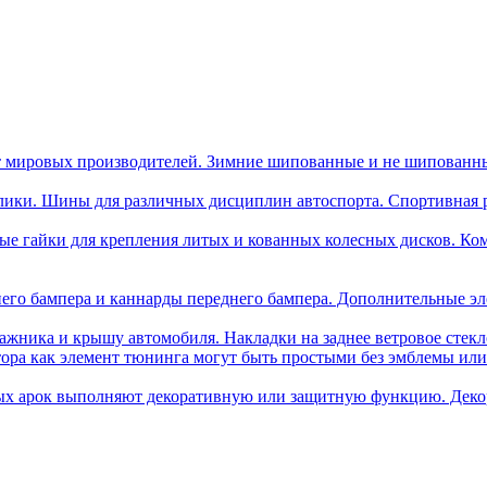
 мировых производителей. Зимние шипованные и не шипованн
лики. Шины для различных дисциплин автоспорта. Спортивная ре
ые гайки для крепления литых и кованных колесных дисков. Ком
его бампера и каннарды переднего бампера. Дополнительные эл
ажника и крышу автомобиля. Накладки на заднее ветровое стек
тора как элемент тюнинга могут быть простыми без эмблемы и
ых арок выполняют декоративную или защитную функцию. Деко