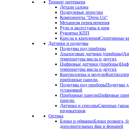
Тюнинг интерьера
Детали салона
Подрулевые лепестки
Компоненты "Dress Up"
Механизм переключения
Рули и аксессуары к ним
Рукоятки КПП
Кресла и крепления
Спортивные кр
Датчики и подиумы
Подиумы под приборы
Аналоговые датчики (приборы)
Ан
температуры масла и других
Цифровые датчики (приборы)
Цифр
температуры масла и других
Контроллеры и модули
Контроллер
приборные панели.
Подиумы под приборы
Подиумы дл
установкой
Приборные панели
Цифровые приб
панели.
Датчики и сенсоры
Сменные (запа
индикаторов
Оптика
Блоки и обманки
Блоки розжига, б
дополнительных фар и фонарей