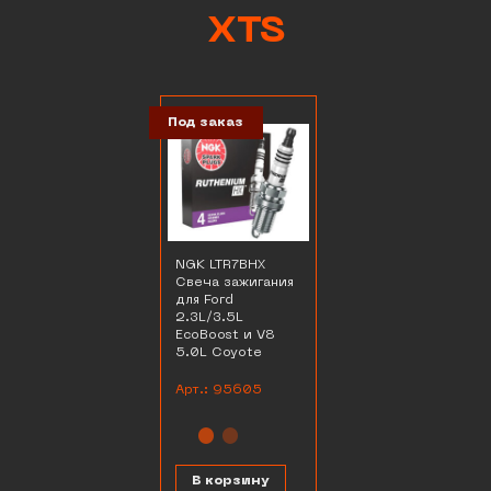
XTS
Под заказ
NGK LTR7BHX
Свеча зажигания
для Ford
2.3L/3.5L
EcoBoost и V8
5.0L Coyote
Арт.: 95605
В корзину