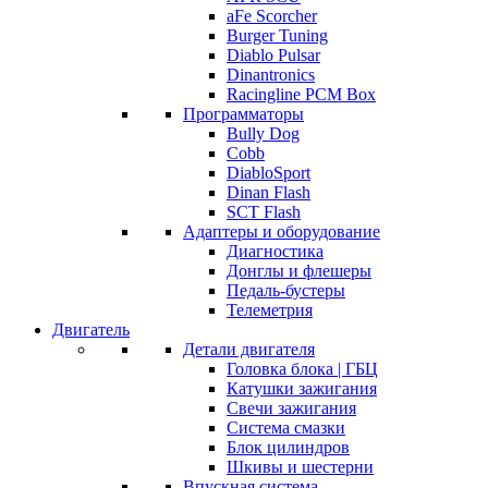
aFe Scorcher
Burger Tuning
Diablo Pulsar
Dinantronics
Racingline PCM Box
Программаторы
Bully Dog
Cobb
DiabloSport
Dinan Flash
SCT Flash
Адаптеры и оборудование
Диагностика
Донглы и флешеры
Педаль-бустеры
Телеметрия
Двигатель
Детали двигателя
Головка блока | ГБЦ
Катушки зажигания
Свечи зажигания
Система смазки
Блок цилиндров
Шкивы и шестерни
Впускная система