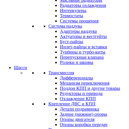
Масляные радиаторы
Радиаторы охлаждения
Интеркулеры
Термостаты
Системы орошения
Система наддува
Адаптеры наддува
Актуаторы и вестгейты
Буст-пайпы
Инлет-пайпы и вставки
Турбины и турбо-киты
Перепускные клапана
Ролики и шкивы
Шасси
Трансмиссия
Дифференциалы
Механизм переключения
Поддон КПП и другие товары
Редукторы и привода
Охлаждение КПП
Крепление ДВС и КПП
Детали подрамника
Задние (нижние) опоры
Опоры двигателя
Опоры коробки передач