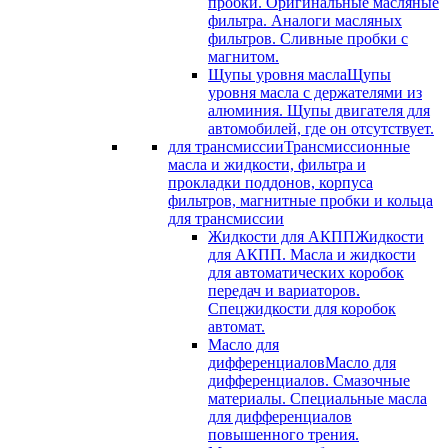
пробки. Оригинальные масляные
фильтра. Аналоги масляных
фильтров. Сливные пробки с
магнитом.
Щупы уровня масла
Щупы
уровня масла с держателями из
алюминия. Щупы двигателя для
автомобилей, где он отсутствует.
для трансмиссии
Трансмиссионные
масла и жидкости, фильтра и
прокладки поддонов, корпуса
фильтров, магнитные пробки и кольца
для трансмиссии
Жидкости для АКПП
Жидкости
для АКПП. Масла и жидкости
для автоматических коробок
передач и вариаторов.
Спецжидкости для коробок
автомат.
Масло для
дифференциалов
Масло для
дифференциалов. Смазочные
материалы. Специальные масла
для дифференциалов
повышенного трения.