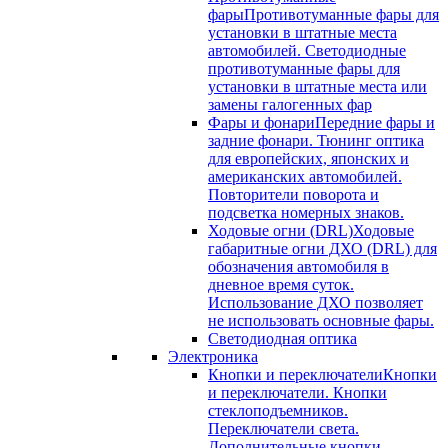
фары
Противотуманные фары для
установки в штатные места
автомобилей. Светодиодные
противотуманные фары для
установки в штатные места или
замены галогенных фар
Фары и фонари
Передние фары и
задние фонари. Тюнинг оптика
для европейских, японских и
американских автомобилей.
Повторители поворота и
подсветка номерных знаков.
Ходовые огни (DRL)
Ходовые
габаритные огни ДХО (DRL) для
обозначения автомобиля в
дневное время суток.
Использование ДХО позволяет
не использовать основные фары.
Светодиодная оптика
Электроника
Кнопки и переключатели
Кнопки
и переключатели. Кнопки
стеклоподъемников.
Переключатели света.
Дополнительные кнопки.