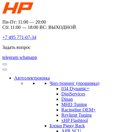
Пн-Пт: 11:00 — 20:00
Сб: 11:00 — 18:00 ВС: ВЫХОДНОЙ
+7 495 771-07-34
Задать вопрос
telegram
whatsapp
Автоэлектроника
Чип-тюнинг (прошивка)
034 Dynamic+
DigiServices
Dinan
MHD Tuning
Racingline OEM+
Revlimit Tuning
xHP Flashtool
Блоки Piggy Back
APR SCU