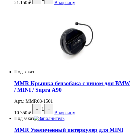
товара
21.150
₽
В корзину
MMR
Комплект
шпилек
70
mm
и
гаек
M14x1.25
конус
60
градусов
для
BMW/MINI
Под заказ
MMR Крышка бензобака с пином для BMW
/ MINI / Supra A90
Арт.: MMR03-1501
Количество
-
+
товара
10.350
₽
В корзину
MMR
Под заказ
Крышка
бензобака
MMR Увеличенный интеркулер для MINI
с