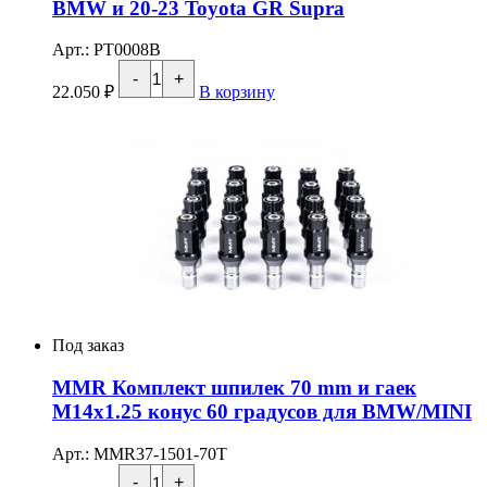
BMW и 20-23 Toyota GR Supra
Арт.: PT0008B
Количество
-
+
товара
22.050
₽
В корзину
Injen
PT0008B
Педаль
бустер
для
99-
23
BMW
и
20-
23
Toyota
GR
Supra
Под заказ
MMR Комплект шпилек 70 mm и гаек
M14x1.25 конус 60 градусов для BMW/MINI
Арт.: MMR37-1501-70T
Количество
-
+