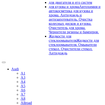
для двигателя и его систем
для кузова и хрома
Автохимия и
автокосметика для кузова и
хрома. Антидождь и
антизапотеватель. Очистка
колесных дисков и кузова.
Очиститель для хрома.
Чернители резины и бамперов.
Жидкости для
стеклоомывателя
Жидкости для
стеклоомывателя. Омыватели
стекол. Очистители стекол.
Антидождь
Audi
A1
A3
A4
A5
A6
A7
A8
Allroad