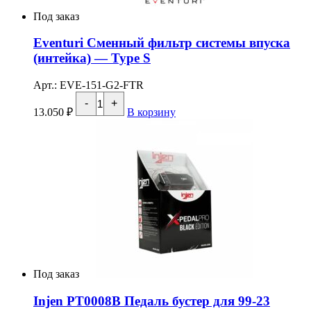
Под заказ
Eventuri Сменный фильтр системы впуска
(интейка) — Type S
Арт.: EVE-151-G2-FTR
Количество
-
+
товара
13.050
₽
В корзину
Eventuri
Сменный
фильтр
системы
впуска
(интейка)
—
Type
S
Под заказ
Injen PT0008B Педаль бустер для 99-23