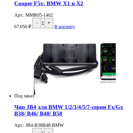
пином
Cooper F5x; BMW X1 и X2
для
BMW
Арт.: MMR05-1402
/
Количество
MINI
-
+
товара
/
67.050
₽
В корзину
MMR
Supra
Увеличенный
A90
интеркулер
для
MINI
Cooper
F5x;
BMW
X1
и
X2
Под заказ
Чип JB4 для BMW 1/2/3/4/5/7-серии Fx/Gx
B38/ B46/ B48/ B58
Арт.: JB4-B38B48-BMW
Количество