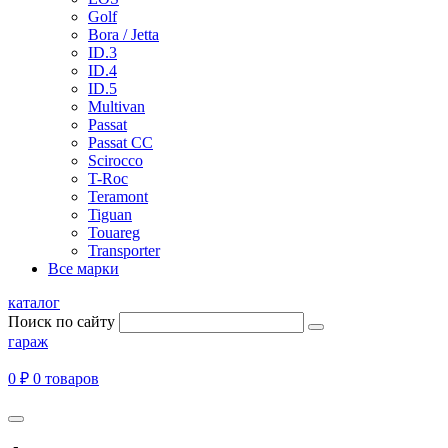
Golf
Bora / Jetta
ID.3
ID.4
ID.5
Multivan
Passat
Passat CC
Scirocco
T-Roc
Teramont
Tiguan
Touareg
Transporter
Все марки
каталог
Поиск по сайту
гараж
0 ₽
0 товаров