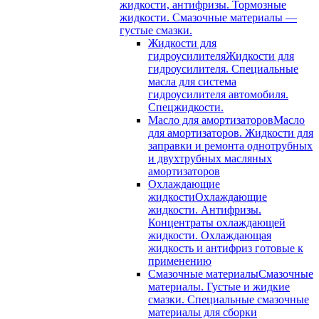
жидкости, антифризы. Тормозные
жидкости. Смазочные материалы —
густые смазки.
Жидкости для
гидроусилителя
Жидкости для
гидроусилителя. Специальные
масла для система
гидроусилителя автомобиля.
Спецжидкости.
Масло для амортизаторов
Масло
для амортизаторов. Жидкости для
заправки и ремонта однотрубных
и двухтрубных масляных
амортизаторов
Охлаждающие
жидкости
Охлаждающие
жидкости. Антифризы.
Концентраты охлаждающей
жидкости. Охлаждающая
жидкость и антифриз готовые к
применению
Смазочные материалы
Смазочные
материалы. Густые и жидкие
смазки. Специальные смазочные
материалы для сборки