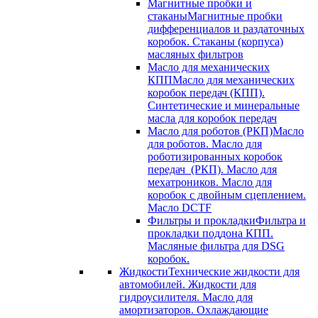
Магнитные пробки и
стаканы
Магнитные пробки
дифференциалов и раздаточных
коробок. Стаканы (корпуса)
масляных фильтров
Масло для механических
КПП
Масло для механических
коробок передач (КПП).
Синтетические и минеральные
масла для коробок передач
Масло для роботов (РКП)
Масло
для роботов. Масло для
роботизированных коробок
передач (РКП). Масло для
мехатроников. Масло для
коробок с двойным сцеплением.
Масло DCTF
Фильтры и прокладки
Фильтра и
прокладки поддона КПП.
Масляные фильтра для DSG
коробок.
Жидкости
Технические жидкости для
автомобилей. Жидкости для
гидроусилителя. Масло для
амортизаторов. Охлаждающие