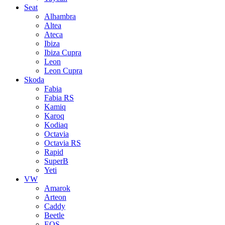
Seat
Alhambra
Altea
Ateca
Ibiza
Ibiza Cupra
Leon
Leon Cupra
Skoda
Fabia
Fabia RS
Kamiq
Karoq
Kodiaq
Octavia
Octavia RS
Rapid
SuperB
Yeti
VW
Amarok
Arteon
Caddy
Beetle
EOS