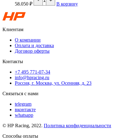
-
+
товара
58.050
₽
В корзину
Чип
JB4
для
BMW
1/2/3/4/5/7-
Клиентам
серии
Fx/Gx
О компании
B38/
Оплата и доставка
B46/
Договор оферты
B48/
B58
Контакты
+7 495 771-07-34
info@hpracing.ru
Россия, г. Москва, ул. Осенняя, д. 23
Связаться с нами
telegram
вконтакте
whatsapp
© HP Racing, 2022.
Политика конфиденциальности
Способы оплаты