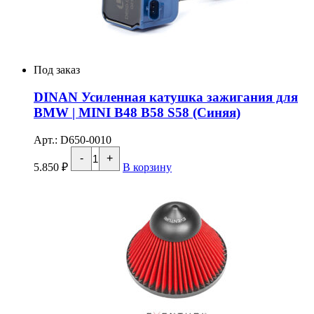
Под заказ
DINAN Усиленная катушка зажигания для
BMW | MINI B48 B58 S58 (Синяя)
Арт.: D650-0010
Количество
-
+
товара
5.850
₽
В корзину
DINAN
Усиленная
катушка
зажигания
для
BMW
|
MINI
B48
B58
S58
(Синяя)