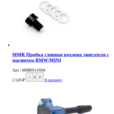
MMR Пробка сливная поддона двигателя с
магнитом BMW/MINI
Арт.: MMR03-0504
Количество
-
+
товара
2.520
₽
В корзину
MMR
Пробка
сливная
поддона
двигателя
с
магнитом
BMW/MINI