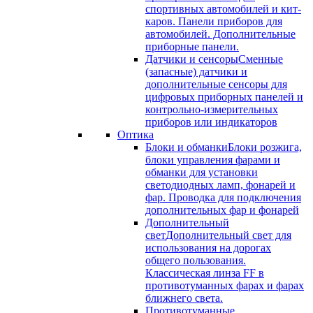
спортивных автомобилей и кит-
каров. Панели приборов для
автомобилей. Дополнительные
приборные панели.
Датчики и сенсоры
Сменные
(запасные) датчики и
дополнительные сенсоры для
цифровых приборных панелей и
контрольно-измерительных
приборов или индикаторов
Оптика
Блоки и обманки
Блоки розжига,
блоки управления фарами и
обманки для установки
светодиодных ламп, фонарей и
фар. Проводка для подключения
дополнительных фар и фонарей
Дополнительный
свет
Дополнительный свет для
использования на дорогах
общего пользования.
Классическая линза FF в
противотуманных фарах и фарах
ближнего света.
Противотуманные