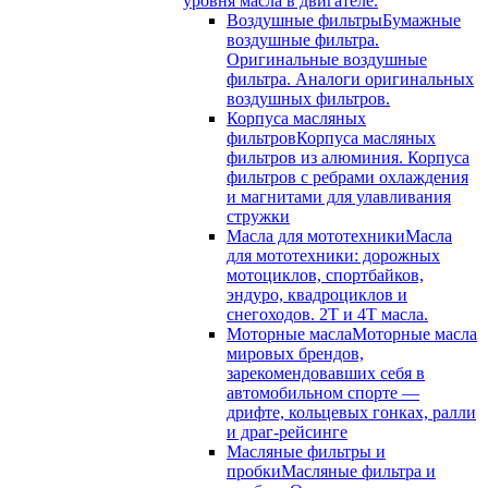
уровня масла в двигателе.
Воздушные фильтры
Бумажные
воздушные фильтра.
Оригинальные воздушные
фильтра. Аналоги оригинальных
воздушных фильтров.
Корпуса масляных
фильтров
Корпуса масляных
фильтров из алюминия. Корпуса
фильтров с ребрами охлаждения
и магнитами для улавливания
стружки
Масла для мототехники
Масла
для мототехники: дорожных
мотоциклов, спортбайков,
эндуро, квадроциклов и
снегоходов. 2T и 4T масла.
Моторные масла
Моторные масла
мировых брендов,
зарекомендовавших себя в
автомобильном спорте —
дрифте, кольцевых гонках, ралли
и драг-рейсинге
Масляные фильтры и
пробки
Масляные фильтра и