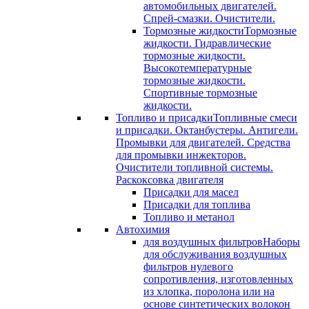
автомобильных двигателей.
Спрей-смазки. Очистители.
Тормозные жидкости
Тормозные
жидкости. Гидравлические
тормозные жидкости.
Высокотемпературные
тормозные жидкости.
Спортивные тормозные
жидкости.
Топливо и присадки
Топливные смеси
и присадки. Октанбустеры. Антигели.
Промывки для двигателей. Средства
для промывки инжекторов.
Очистители топливной системы.
Раскоксовка двигателя
Присадки для масел
Присадки для топлива
Топливо и метанол
Автохимия
для воздушных фильтров
Наборы
для обслуживания воздушных
фильтров нулевого
сопротивления, изготовленных
из хлопка, поролона или на
основе синтетических волокон