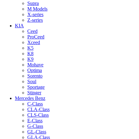
Supra
M Models
X-series
Z-series
KIA
Ceed
ProCeed
Xceed
K5
K8
K9
Mohave
Optima
Sorento
Soul
Sportage
Stinger
Mercedes Benz
C-Class
CLA-Class
CLS-Class
E-Class
G-Class
GL-Class
GLA-Class