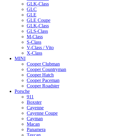
GLK-Class
GLC
GLE
GLE Coupe
GLK-Class
GLS-Class
M-Class
S-Class
V-Class / Vito
X-Class
MINI
Cooper Clubman
Cooper Countryman
Cooper Hatch
Cooper Paceman
Cooper Roadster
Porsche
911
Boxster
Cayenne
Cayenne Coupe
Cayman
Macan
Panamera
Taycan