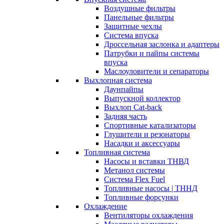
Воздушные фильтры
Панельные фильтры
Защитные чехлы
Система впуска
Дроссельная заслонка и адаптеры
Патрубки и пайпы системы
впуска
Маслоуловители и сепараторы
Выхлопная система
Даунпайпы
Выпускной коллектор
Выхлоп Cat-back
Задняя часть
Спортивные катализаторы
Глушители и резонаторы
Насадки и аксессуары
Топливная система
Насосы и вставки ТНВД
Метанол системы
Система Flex Fuel
Топливные насосы | ТННД
Топливные форсунки
Охлаждение
Вентиляторы охлаждения