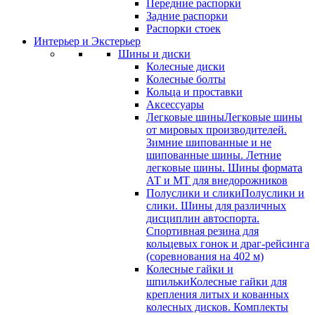
Передние распорки
Задние распорки
Распорки стоек
Интерьер и Экстерьер
Шины и диски
Колесные диски
Колесные болты
Кольца и проставки
Аксессуары
Легковые шины
Легковые шины
от мировых производителей.
Зимние шипованные и не
шипованные шины. Летние
легковые шины. Шины формата
АТ и МТ для внедорожников
Полуслики и слики
Полуслики и
слики. Шины для различных
дисциплин автоспорта.
Спортивная резина для
кольцевых гонок и драг-рейсинга
(соревнования на 402 м)
Колесные гайки и
шпильки
Колесные гайки для
крепления литых и кованных
колесных дисков. Комплекты