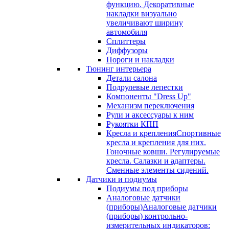
функцию. Декоративные
накладки визуально
увеличивают ширину
автомобиля
Сплиттеры
Диффузоры
Пороги и накладки
Тюнинг интерьера
Детали салона
Подрулевые лепестки
Компоненты "Dress Up"
Механизм переключения
Рули и аксессуары к ним
Рукоятки КПП
Кресла и крепления
Спортивные
кресла и крепления для них.
Гоночные ковши. Регулируемые
кресла. Салазки и адаптеры.
Сменные элементы сидений.
Датчики и подиумы
Подиумы под приборы
Аналоговые датчики
(приборы)
Аналоговые датчики
(приборы) контрольно-
измерительных индикаторов: