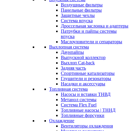
Воздушные фильтры
Панельные фильтры
Защитные чехлы
Система впуска
Дроссельная заслонка и адаптеры
Патрубки и пайпы системы
впуска
Маслоуловители и сепараторы
Выхлопная система
Даунпайпы
Выпускной коллектор
Выхлоп Cat-back
Задняя часть
Спортивные катализаторы
Глушители и резонаторы
Насадки и аксессуары
Топливная система
Насосы и вставки ТНВД
Метанол системы
Система Flex Fuel
Топливные насосы | ТННД
Топливные форсунки
Охлаждение
Вентиляторы охлаждения