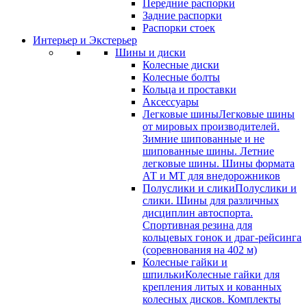
Передние распорки
Задние распорки
Распорки стоек
Интерьер и Экстерьер
Шины и диски
Колесные диски
Колесные болты
Кольца и проставки
Аксессуары
Легковые шины
Легковые шины
от мировых производителей.
Зимние шипованные и не
шипованные шины. Летние
легковые шины. Шины формата
АТ и МТ для внедорожников
Полуслики и слики
Полуслики и
слики. Шины для различных
дисциплин автоспорта.
Спортивная резина для
кольцевых гонок и драг-рейсинга
(соревнования на 402 м)
Колесные гайки и
шпильки
Колесные гайки для
крепления литых и кованных
колесных дисков. Комплекты