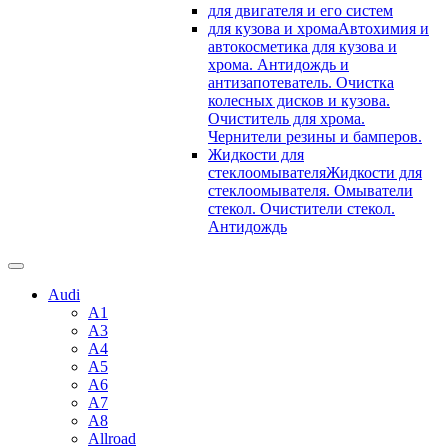
для двигателя и его систем
для кузова и хрома
Автохимия и
автокосметика для кузова и
хрома. Антидождь и
антизапотеватель. Очистка
колесных дисков и кузова.
Очиститель для хрома.
Чернители резины и бамперов.
Жидкости для
стеклоомывателя
Жидкости для
стеклоомывателя. Омыватели
стекол. Очистители стекол.
Антидождь
Audi
A1
A3
A4
A5
A6
A7
A8
Allroad