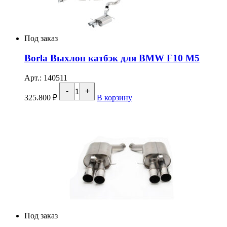
F1x
M5/M6
Под заказ
Borla Выхлоп катбэк для BMW F10 M5
Арт.: 140511
Количество
-
+
товара
325.800
₽
В корзину
Borla
Выхлоп
катбэк
для
BMW
F10
M5
Под заказ