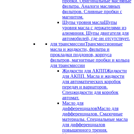
пробки. Оригинальные масляные
фильтра. Аналоги масляных
фильтров. Сливные пробки с
магнитом.
Щупы уровня масла
Щупы
уровня масла с держателями из
алюминия. Щупы двигателя для
автомобилей, где он отсутствует.
для трансмиссии
Трансмиссионные
масла и жидкости, фильтра и
прокладки поддонов, корпуса
фильтров, магнитные пробки и кольца
для трансмиссии
Жидкости для АКПП
Жидкости
для АКПП. Масла и жидкости
для автоматических коробок
передач и вариаторов.
Спецжидкости для коробок
автомат.
Масло для
дифференциалов
Масло для
дифференциалов. Смазочные
материалы. Специальные масла
для дифференциалов
повышенного трения.