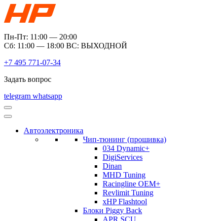
Пн-Пт: 11:00 — 20:00
Сб: 11:00 — 18:00 ВС: ВЫХОДНОЙ
+7 495 771-07-34
Задать вопрос
telegram
whatsapp
Автоэлектроника
Чип-тюнинг (прошивка)
034 Dynamic+
DigiServices
Dinan
MHD Tuning
Racingline OEM+
Revlimit Tuning
xHP Flashtool
Блоки Piggy Back
APR SCU