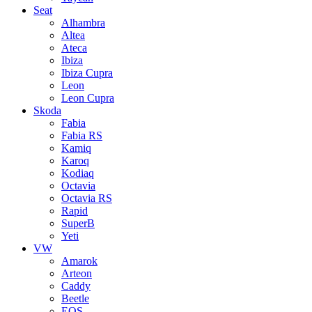
Seat
Alhambra
Altea
Ateca
Ibiza
Ibiza Cupra
Leon
Leon Cupra
Skoda
Fabia
Fabia RS
Kamiq
Karoq
Kodiaq
Octavia
Octavia RS
Rapid
SuperB
Yeti
VW
Amarok
Arteon
Caddy
Beetle
EOS