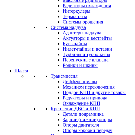
Масляные радиаторы
Радиаторы охлаждения
Интеркулеры
Термостаты
Системы орошения
Система наддува
Адаптеры наддува
Актуаторы и вестгейты
Буст-пайпы
Инлет-пайпы и вставки
Турбины и турбо-киты
Перепускные клапана
Ролики и шкивы
Шасси
Трансмиссия
Дифференциалы
Механизм переключения
Поддон КПП и другие товары
Редукторы и привода
Охлаждение КПП
Крепление ДВС и КПП
Детали подрамника
Задние (нижние) опоры
Опоры двигателя
Опоры коробки передач