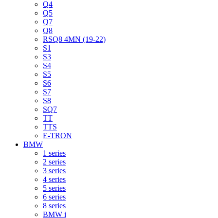
Q4
Q5
Q7
Q8
RSQ8 4MN (19-22)
S1
S3
S4
S5
S6
S7
S8
SQ7
TT
TTS
E-TRON
BMW
1 series
2 series
3 series
4 series
5 series
6 series
8 series
BMW i