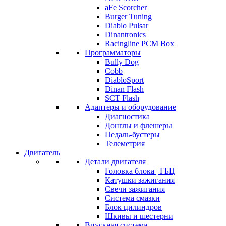
aFe Scorcher
Burger Tuning
Diablo Pulsar
Dinantronics
Racingline PCM Box
Программаторы
Bully Dog
Cobb
DiabloSport
Dinan Flash
SCT Flash
Адаптеры и оборудование
Диагностика
Донглы и флешеры
Педаль-бустеры
Телеметрия
Двигатель
Детали двигателя
Головка блока | ГБЦ
Катушки зажигания
Свечи зажигания
Система смазки
Блок цилиндров
Шкивы и шестерни
Впускная система