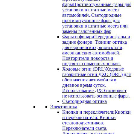
фары
Противотуманные фары для
установки в штатные места
автомобилей. Светодиодные
противотуманные фары для
установки в штатные места или
замены галогенных фар
Фары и фонари
Передние фары и
задние фонари. Тюнинг оптика
для европейских, японских и
американских автомобилей.
Повторители поворота и
подсветка номерных знаков.
Ходовые огни (DRL)
Ходовые
габаритные огни ДХО (DRL) для
обозначения автомобиля в
дневное время суток.
Использование ДХО позволяет
не использовать основные фары.
Светодиодная оптика
Электроника
Кнопки и переключатели
Кнопки
и переключатели. Кнопки
стеклоподъемников.
Переключатели света.
Дополнительные кнопки.