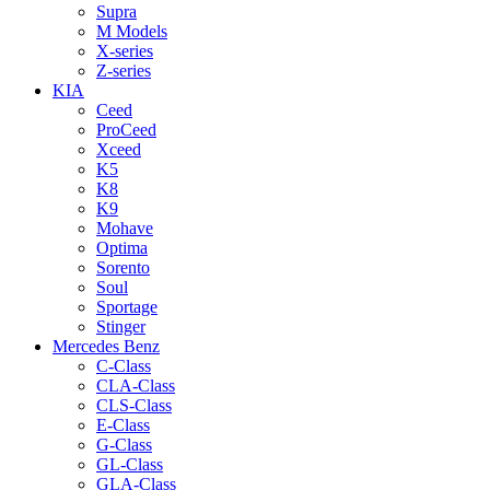
Supra
M Models
X-series
Z-series
KIA
Ceed
ProCeed
Xceed
K5
K8
K9
Mohave
Optima
Sorento
Soul
Sportage
Stinger
Mercedes Benz
C-Class
CLA-Class
CLS-Class
E-Class
G-Class
GL-Class
GLA-Class