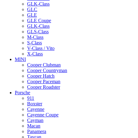
GLK-Class
GLC
GLE
GLE Coupe
GLK-Class
GLS-Class
M-Class
S-Class
V-Class / Vito
X-Class
MINI
Cooper Clubman
Cooper Countryman
Cooper Hatch
Cooper Paceman
Cooper Roadster
Porsche
911
Boxster
Cayenne
Cayenne Coupe
Cayman
Macan
Panamera
Taycan