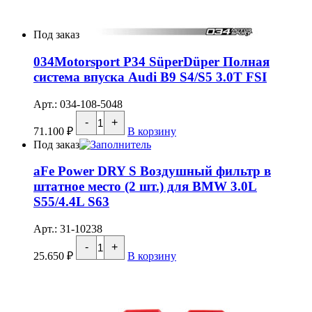
Под заказ
034Motorsport P34 SüperDüper Полная
система впуска Audi B9 S4/S5 3.0T FSI
Арт.: 034-108-5048
Количество
-
+
товара
71.100
₽
В корзину
034Motorsport
Под заказ
P34
SüperDüper
aFe Power DRY S Воздушный фильтр в
Полная
система
штатное место (2 шт.) для BMW 3.0L
впуска
S55/4.4L S63
Audi
B9
S4/S5
Арт.: 31-10238
3.0T
Количество
-
+
FSI
товара
25.650
₽
В корзину
aFe
Power
DRY
S
Воздушный