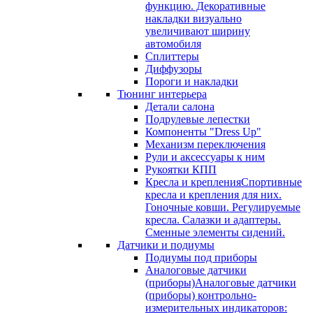
функцию. Декоративные
накладки визуально
увеличивают ширину
автомобиля
Сплиттеры
Диффузоры
Пороги и накладки
Тюнинг интерьера
Детали салона
Подрулевые лепестки
Компоненты "Dress Up"
Механизм переключения
Рули и аксессуары к ним
Рукоятки КПП
Кресла и крепления
Спортивные
кресла и крепления для них.
Гоночные ковши. Регулируемые
кресла. Салазки и адаптеры.
Сменные элементы сидений.
Датчики и подиумы
Подиумы под приборы
Аналоговые датчики
(приборы)
Аналоговые датчики
(приборы) контрольно-
измерительных индикаторов: