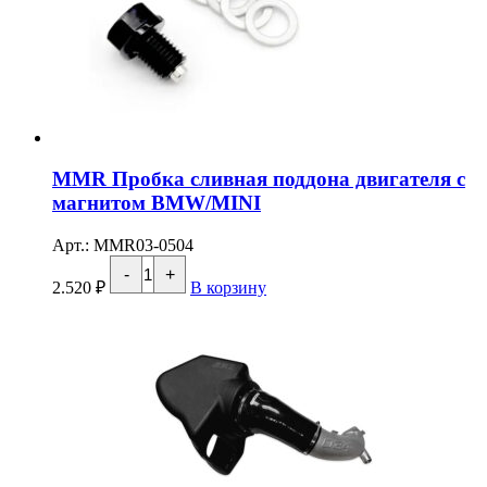
MMR Пробка сливная поддона двигателя с
магнитом BMW/MINI
Арт.: MMR03-0504
Количество
-
+
товара
2.520
₽
В корзину
MMR
Пробка
сливная
поддона
двигателя
с
магнитом
BMW/MINI