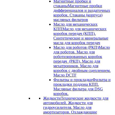
Магнитные пробки и
стаканы
Магнитные пробки
дифференциалов и раздаточных
коробок. Стаканы (корпуса)
масляных фильтров
Масло для механических
КПП
Масло для механических
коробок передач (КПП).
Синтетические и минеральные
масла для коробок передач
Масло для роботов (РКП)
Масло
для роботов. Масло для
роботизированных коробок
передач (РКП). Масло для
мехатроников. Масло для
коробок с двойным сцеплением.
Масло DCTF
Фильтры и прокладки
Фильтра и
прокладки поддона КПП.
Масляные фильтра для DSG
коробок.
Жидкости
Технические жидкости для
автомобилей. Жидкости для
гидроусилителя. Масло для
амортизаторов. Охлаждающие