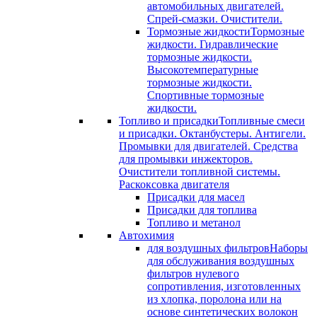
автомобильных двигателей.
Спрей-смазки. Очистители.
Тормозные жидкости
Тормозные
жидкости. Гидравлические
тормозные жидкости.
Высокотемпературные
тормозные жидкости.
Спортивные тормозные
жидкости.
Топливо и присадки
Топливные смеси
и присадки. Октанбустеры. Антигели.
Промывки для двигателей. Средства
для промывки инжекторов.
Очистители топливной системы.
Раскоксовка двигателя
Присадки для масел
Присадки для топлива
Топливо и метанол
Автохимия
для воздушных фильтров
Наборы
для обслуживания воздушных
фильтров нулевого
сопротивления, изготовленных
из хлопка, поролона или на
основе синтетических волокон