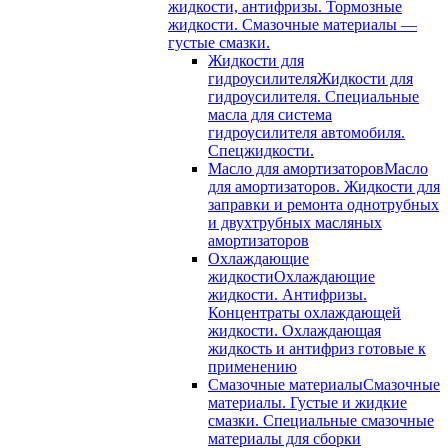
жидкости, антифризы. Тормозные
жидкости. Смазочные материалы —
густые смазки.
Жидкости для
гидроусилителя
Жидкости для
гидроусилителя. Специальные
масла для система
гидроусилителя автомобиля.
Спецжидкости.
Масло для амортизаторов
Масло
для амортизаторов. Жидкости для
заправки и ремонта однотрубных
и двухтрубных масляных
амортизаторов
Охлаждающие
жидкости
Охлаждающие
жидкости. Антифризы.
Концентраты охлаждающей
жидкости. Охлаждающая
жидкость и антифриз готовые к
применению
Смазочные материалы
Смазочные
материалы. Густые и жидкие
смазки. Специальные смазочные
материалы для сборки