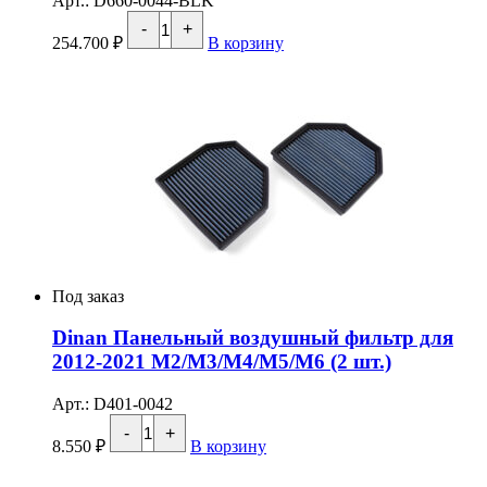
Арт.: D660-0044-BLK
Количество
-
+
товара
254.700
₽
В корзину
DINAN
Выхлопная
система
(задняя
часть)
для
2012-
2016
BMW
M5
F10
(Black)
Под заказ
Dinan Панельный воздушный фильтр для
2012-2021 M2/M3/M4/M5/M6 (2 шт.)
Арт.: D401-0042
Количество
-
+
товара
8.550
₽
В корзину
Dinan
Панельный