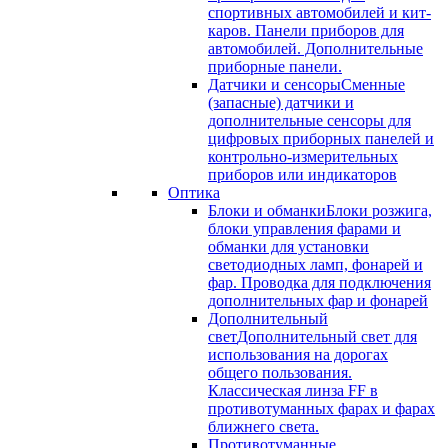
спортивных автомобилей и кит-
каров. Панели приборов для
автомобилей. Дополнительные
приборные панели.
Датчики и сенсоры
Сменные
(запасные) датчики и
дополнительные сенсоры для
цифровых приборных панелей и
контрольно-измерительных
приборов или индикаторов
Оптика
Блоки и обманки
Блоки розжига,
блоки управления фарами и
обманки для установки
светодиодных ламп, фонарей и
фар. Проводка для подключения
дополнительных фар и фонарей
Дополнительный
свет
Дополнительный свет для
использования на дорогах
общего пользования.
Классическая линза FF в
противотуманных фарах и фарах
ближнего света.
Противотуманные