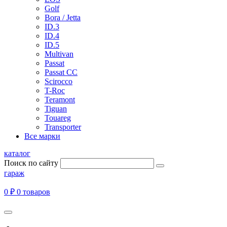
Golf
Bora / Jetta
ID.3
ID.4
ID.5
Multivan
Passat
Passat CC
Scirocco
T-Roc
Teramont
Tiguan
Touareg
Transporter
Все марки
каталог
Поиск по сайту
гараж
0 ₽
0 товаров