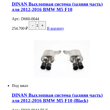
DINAN Выхлопная система (задняя часть)
для 2012-2016 BMW M5 F10
Арт.: D660-0044
Количество
-
+
товара
254.700
₽
В корзину
DINAN
Выхлопная
система
(задняя
часть)
для
2012-
2016
BMW
M5
F10
Под заказ
DINAN Выхлопная система (задняя часть)
для 2012-2016 BMW M5 F10 (Black)