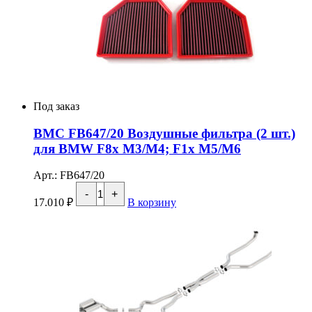
фильтр
в
штатное
место
(2
шт.)
для
BMW
3.0L
Под заказ
S55/4.4L
S63
BMC FB647/20 Воздушные фильтра (2 шт.)
для BMW F8x M3/M4; F1x M5/M6
Арт.: FB647/20
Количество
-
+
товара
17.010
₽
В корзину
BMC
FB647/20
Воздушные
фильтра
(2
шт.)
для
BMW
F8x
M3/M4;