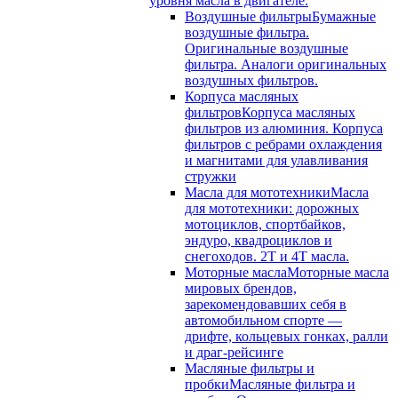
уровня масла в двигателе.
Воздушные фильтры
Бумажные
воздушные фильтра.
Оригинальные воздушные
фильтра. Аналоги оригинальных
воздушных фильтров.
Корпуса масляных
фильтров
Корпуса масляных
фильтров из алюминия. Корпуса
фильтров с ребрами охлаждения
и магнитами для улавливания
стружки
Масла для мототехники
Масла
для мототехники: дорожных
мотоциклов, спортбайков,
эндуро, квадроциклов и
снегоходов. 2T и 4T масла.
Моторные масла
Моторные масла
мировых брендов,
зарекомендовавших себя в
автомобильном спорте —
дрифте, кольцевых гонках, ралли
и драг-рейсинге
Масляные фильтры и
пробки
Масляные фильтра и