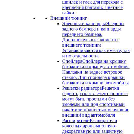
шпилек и гаек для перехода с
крепления болтами. Цветные
гайки.
Внешний тюнинг
Элероны и каннарды
Элероны
заднего бампера и каннарды
переднего бампера.
Дополнительные элементы
внешнего тюнинга.
Устанавливаются как вместе, так
и по отдельности.
Спойлера
Спойлера на крышку
багажника и крышу автомобиля.
Накладки на заднее ветровое
стекло. Лип спойлера крышки
багажника и крыши автомобиля
Решетки радиатора
Решетки
радиатора как элемент тюнинга
могут быть простыми без
эмблемы или под спортивный
пакет или полностью меняющие
внешний вид автомобиля
Расширители
Расширители
колесных арок выполняют
декоративную или защитную