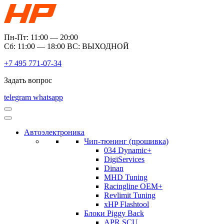
Пн-Пт: 11:00 — 20:00
Сб: 11:00 — 18:00 ВС: ВЫХОДНОЙ
+7 495 771-07-34
Задать вопрос
telegram
whatsapp
Автоэлектроника
Чип-тюнинг (прошивка)
034 Dynamic+
DigiServices
Dinan
MHD Tuning
Racingline OEM+
Revlimit Tuning
xHP Flashtool
Блоки Piggy Back
APR SCU