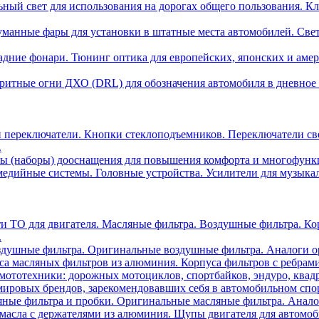
ный свет для использования на дорогах общего пользования. Кл
манные фары для установки в штатные места автомобилей. Све
адние фонари. Тюнинг оптика для европейских, японских и аме
ритные огни ДХО (DRL) для обозначения автомобиля в дневное 
 переключатели. Кнопки стеклоподъемников. Переключатели св
.
ы (наборы) дооснащения для повышения комфорта и многофункци
едийные системы. Головные устройства. Усилители для музыка
ти ТО для двигателя. Масляные фильтра. Воздушные фильтра. К
.
душные фильтра. Оригинальные воздушные фильтра. Аналоги о
са масляных фильтров из алюминия. Корпуса фильтров с ребрам
мототехники: дорожных мотоциклов, спортбайков, эндуро, квадр
ировых брендов, зарекомендовавших себя в автомобильном спор
ные фильтра и пробки. Оригинальные масляные фильтра. Анало
асла с держателями из алюминия. Щупы двигателя для автомобил