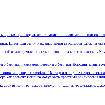
 мировых производителей. Зимние шипованные и не шипованн
лики. Шины для различных дисциплин автоспорта. Спортивная ре
ые гайки для крепления литых и кованных колесных дисков. Ком
его бампера и каннарды переднего бампера. Дополнительные эл
ажника и крышу автомобиля. Накладки на заднее ветровое стек
тора как элемент тюнинга могут быть простыми без эмблемы и
ых арок выполняют декоративную или защитную функцию. Деко