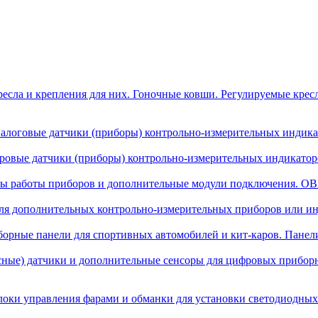
есла и крепления для них. Гоночные ковши. Регулируемые крес
алоговые датчики (приборы) контрольно-измерительных индикат
овые датчики (приборы) контрольно-измерительных индикаторо
ы работы приборов и дополнительные модули подключения. OBD
я дополнительных контрольно-измерительных приборов или инд
орные панели для спортивных автомобилей и кит-каров. Панел
сные) датчики и дополнительные сенсоры для цифровых прибор
локи управления фарами и обманки для установки светодиодных