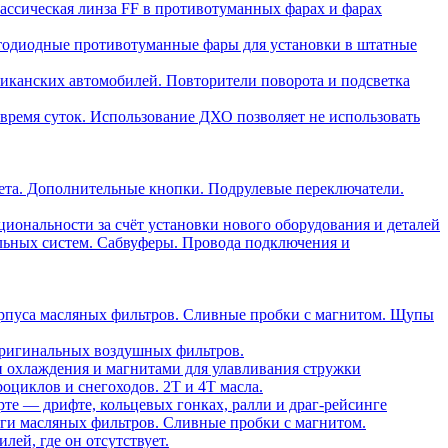
ассическая линза FF в противотуманных фарах и фарах
тодиодные противотуманные фары для установки в штатные
риканских автомобилей. Повторители поворота и подсветка
время суток. Использование ДХО позволяет не использовать
ета. Дополнительные кнопки. Подрулевые переключатели.
ональности за счёт установки нового оборудования и деталей
льных систем. Сабвуферы. Провода подключения и
орпуса масляных фильтров. Сливные пробки с магнитом. Щупы
ригинальных воздушных фильтров.
и охлаждения и магнитами для улавливания стружки
оциклов и снегоходов. 2T и 4T масла.
те — дрифте, кольцевых гонках, ралли и драг-рейсинге
ги масляных фильтров. Сливные пробки с магнитом.
ей, где он отсутствует.