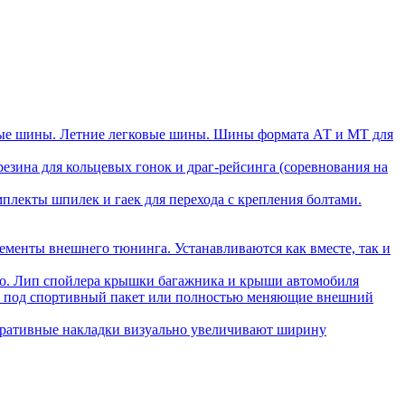
ые шины. Летние легковые шины. Шины формата АТ и МТ для
зина для кольцевых гонок и драг-рейсинга (соревнования на
плекты шпилек и гаек для перехода с крепления болтами.
ементы внешнего тюнинга. Устанавливаются как вместе, так и
ло. Лип спойлера крышки багажника и крыши автомобиля
ли под спортивный пакет или полностью меняющие внешний
ративные накладки визуально увеличивают ширину