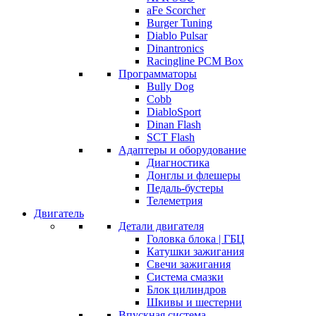
aFe Scorcher
Burger Tuning
Diablo Pulsar
Dinantronics
Racingline PCM Box
Программаторы
Bully Dog
Cobb
DiabloSport
Dinan Flash
SCT Flash
Адаптеры и оборудование
Диагностика
Донглы и флешеры
Педаль-бустеры
Телеметрия
Двигатель
Детали двигателя
Головка блока | ГБЦ
Катушки зажигания
Свечи зажигания
Система смазки
Блок цилиндров
Шкивы и шестерни
Впускная система