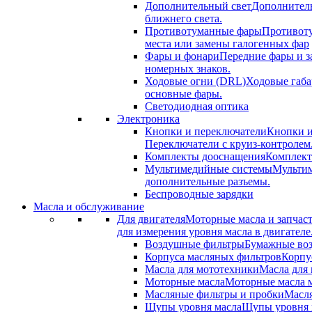
Дополнительный свет
Дополнитель
ближнего света.
Противотуманные фары
Противоту
места или замены галогенных фар
Фары и фонари
Передние фары и з
номерных знаков.
Ходовые огни (DRL)
Ходовые габа
основные фары.
Светодиодная оптика
Электроника
Кнопки и переключатели
Кнопки и
Переключатели с круиз-контролем
Комплекты дооснащения
Комплект
Мультимедийные системы
Мультим
дополнительные разъемы.
Беспроводные зарядки
Масла и обслуживание
Для двигателя
Моторные масла и запчас
для измерения уровня масла в двигателе
Воздушные фильтры
Бумажные воз
Корпуса масляных фильтров
Корпу
Масла для мототехники
Масла для 
Моторные масла
Моторные масла м
Масляные фильтры и пробки
Масля
Щупы уровня масла
Щупы уровня м