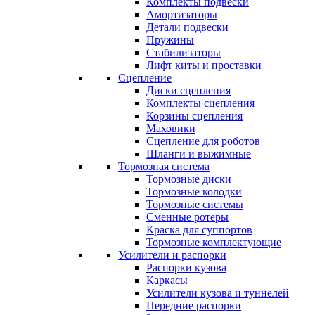
Комплекты подвески
Амортизаторы
Детали подвески
Пружины
Стабилизаторы
Лифт киты и проставки
Сцепление
Диски сцепления
Комплекты сцепления
Корзины сцепления
Маховики
Сцепление для роботов
Шланги и выжимные
Тормозная система
Тормозные диски
Тормозные колодки
Тормозные системы
Сменные ротеры
Краска для суппортов
Тормозные комплектующие
Усилители и распорки
Распорки кузова
Каркасы
Усилители кузова и туннелей
Передние распорки