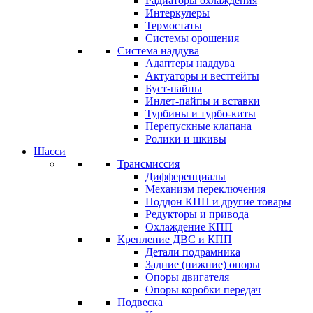
Радиаторы охлаждения
Интеркулеры
Термостаты
Системы орошения
Система наддува
Адаптеры наддува
Актуаторы и вестгейты
Буст-пайпы
Инлет-пайпы и вставки
Турбины и турбо-киты
Перепускные клапана
Ролики и шкивы
Шасси
Трансмиссия
Дифференциалы
Механизм переключения
Поддон КПП и другие товары
Редукторы и привода
Охлаждение КПП
Крепление ДВС и КПП
Детали подрамника
Задние (нижние) опоры
Опоры двигателя
Опоры коробки передач
Подвеска