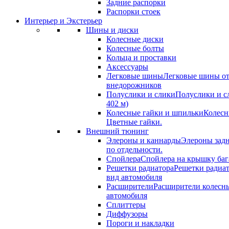
Задние распорки
Распорки стоек
Интерьер и Экстерьер
Шины и диски
Колесные диски
Колесные болты
Кольца и проставки
Аксессуары
Легковые шины
Легковые шины от
внедорожников
Полуслики и слики
Полуслики и с
402 м)
Колесные гайки и шпильки
Колесн
Цветные гайки.
Внешний тюнинг
Элероны и каннарды
Элероны задн
по отдельности.
Спойлера
Спойлера на крышку баг
Решетки радиатора
Решетки радиа
вид автомобиля
Расширители
Расширители колесн
автомобиля
Сплиттеры
Диффузоры
Пороги и накладки