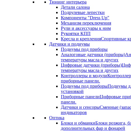
Тюнинг интерьера
Детали салона
Подрулевые лепестки
Компоненты "Dress Up"
Механизм переключения
Рули и аксессуары к ним
Рукоятки КПП
Кресла и крепления
Спортивные кр
Датчики и подиумы
Подиумы под приборы
Аналоговые датчики (приборы)
Ан
температуры масла и других
Цифровые датчики (приборы)
Цифр
температуры масла и других
Контроллеры и модули
Контроллер
приборные панели.
Подиумы под приборы
Подиумы дл
установкой
Приборные панели
Цифровые приб
панели.
Датчики и сенсоры
Сменные (запа
индикаторов
Оптика
Блоки и обманки
Блоки розжига, б
дополнительных фар и фонарей