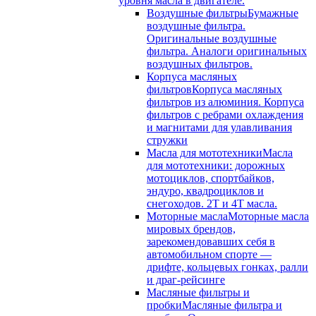
уровня масла в двигателе.
Воздушные фильтры
Бумажные
воздушные фильтра.
Оригинальные воздушные
фильтра. Аналоги оригинальных
воздушных фильтров.
Корпуса масляных
фильтров
Корпуса масляных
фильтров из алюминия. Корпуса
фильтров с ребрами охлаждения
и магнитами для улавливания
стружки
Масла для мототехники
Масла
для мототехники: дорожных
мотоциклов, спортбайков,
эндуро, квадроциклов и
снегоходов. 2T и 4T масла.
Моторные масла
Моторные масла
мировых брендов,
зарекомендовавших себя в
автомобильном спорте —
дрифте, кольцевых гонках, ралли
и драг-рейсинге
Масляные фильтры и
пробки
Масляные фильтра и