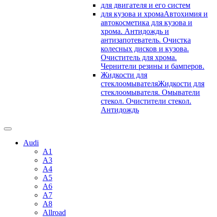
для двигателя и его систем
для кузова и хрома
Автохимия и
автокосметика для кузова и
хрома. Антидождь и
антизапотеватель. Очистка
колесных дисков и кузова.
Очиститель для хрома.
Чернители резины и бамперов.
Жидкости для
стеклоомывателя
Жидкости для
стеклоомывателя. Омыватели
стекол. Очистители стекол.
Антидождь
Audi
A1
A3
A4
A5
A6
A7
A8
Allroad