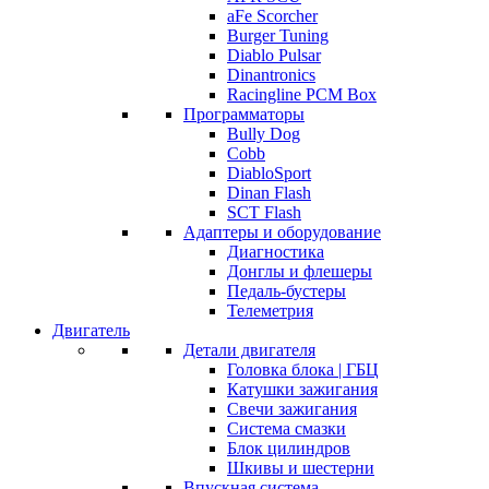
aFe Scorcher
Burger Tuning
Diablo Pulsar
Dinantronics
Racingline PCM Box
Программаторы
Bully Dog
Cobb
DiabloSport
Dinan Flash
SCT Flash
Адаптеры и оборудование
Диагностика
Донглы и флешеры
Педаль-бустеры
Телеметрия
Двигатель
Детали двигателя
Головка блока | ГБЦ
Катушки зажигания
Свечи зажигания
Система смазки
Блок цилиндров
Шкивы и шестерни
Впускная система