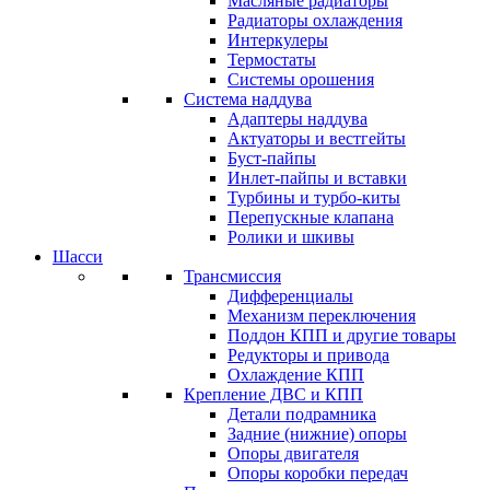
Масляные радиаторы
Радиаторы охлаждения
Интеркулеры
Термостаты
Системы орошения
Система наддува
Адаптеры наддува
Актуаторы и вестгейты
Буст-пайпы
Инлет-пайпы и вставки
Турбины и турбо-киты
Перепускные клапана
Ролики и шкивы
Шасси
Трансмиссия
Дифференциалы
Механизм переключения
Поддон КПП и другие товары
Редукторы и привода
Охлаждение КПП
Крепление ДВС и КПП
Детали подрамника
Задние (нижние) опоры
Опоры двигателя
Опоры коробки передач