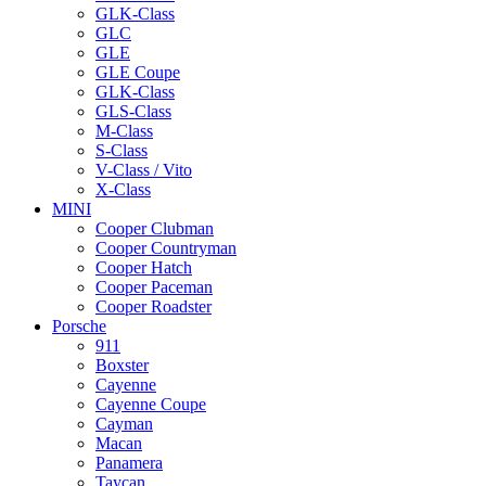
GLK-Class
GLC
GLE
GLE Coupe
GLK-Class
GLS-Class
M-Class
S-Class
V-Class / Vito
X-Class
MINI
Cooper Clubman
Cooper Countryman
Cooper Hatch
Cooper Paceman
Cooper Roadster
Porsche
911
Boxster
Cayenne
Cayenne Coupe
Cayman
Macan
Panamera
Taycan