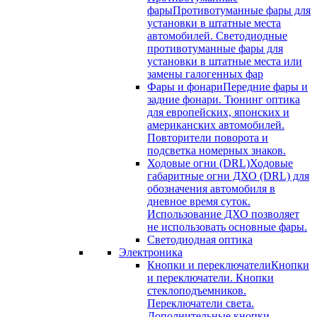
фары
Противотуманные фары для
установки в штатные места
автомобилей. Светодиодные
противотуманные фары для
установки в штатные места или
замены галогенных фар
Фары и фонари
Передние фары и
задние фонари. Тюнинг оптика
для европейских, японских и
американских автомобилей.
Повторители поворота и
подсветка номерных знаков.
Ходовые огни (DRL)
Ходовые
габаритные огни ДХО (DRL) для
обозначения автомобиля в
дневное время суток.
Использование ДХО позволяет
не использовать основные фары.
Светодиодная оптика
Электроника
Кнопки и переключатели
Кнопки
и переключатели. Кнопки
стеклоподъемников.
Переключатели света.
Дополнительные кнопки.