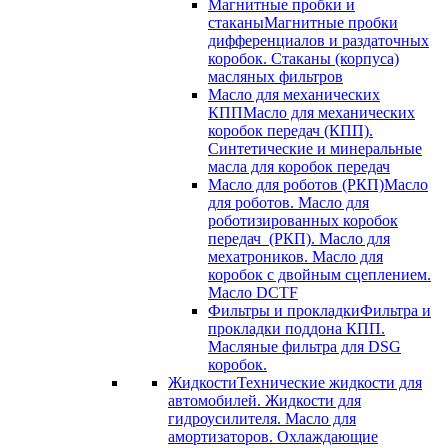
Магнитные пробки и
стаканы
Магнитные пробки
дифференциалов и раздаточных
коробок. Стаканы (корпуса)
масляных фильтров
Масло для механических
КПП
Масло для механических
коробок передач (КПП).
Синтетические и минеральные
масла для коробок передач
Масло для роботов (РКП)
Масло
для роботов. Масло для
роботизированных коробок
передач (РКП). Масло для
мехатроников. Масло для
коробок с двойным сцеплением.
Масло DCTF
Фильтры и прокладки
Фильтра и
прокладки поддона КПП.
Масляные фильтра для DSG
коробок.
Жидкости
Технические жидкости для
автомобилей. Жидкости для
гидроусилителя. Масло для
амортизаторов. Охлаждающие