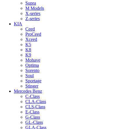
Supra
M Models
X-series
Z-series
KIA
Ceed
ProCeed
Xceed
K5
K8
K9
Mohave
Optima
Sorento
Soul
Sportage
Stinger
Mercedes Benz
C-Class
CLA-Class
CLS-Class
E-Class
G-Class
GL-Class
GLA-Class