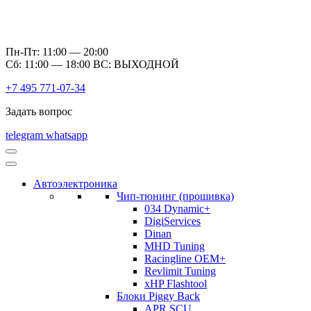
Пн-Пт: 11:00 — 20:00
Сб: 11:00 — 18:00 ВС: ВЫХОДНОЙ
+7 495 771-07-34
Задать вопрос
telegram
whatsapp
Автоэлектроника
Чип-тюнинг (прошивка)
034 Dynamic+
DigiServices
Dinan
MHD Tuning
Racingline OEM+
Revlimit Tuning
xHP Flashtool
Блоки Piggy Back
APR SCU