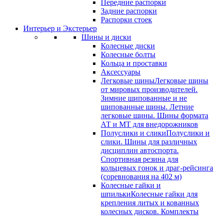
Передние распорки
Задние распорки
Распорки стоек
Интерьер и Экстерьер
Шины и диски
Колесные диски
Колесные болты
Кольца и проставки
Аксессуары
Легковые шины
Легковые шины
от мировых производителей.
Зимние шипованные и не
шипованные шины. Летние
легковые шины. Шины формата
АТ и МТ для внедорожников
Полуслики и слики
Полуслики и
слики. Шины для различных
дисциплин автоспорта.
Спортивная резина для
кольцевых гонок и драг-рейсинга
(соревнования на 402 м)
Колесные гайки и
шпильки
Колесные гайки для
крепления литых и кованных
колесных дисков. Комплекты