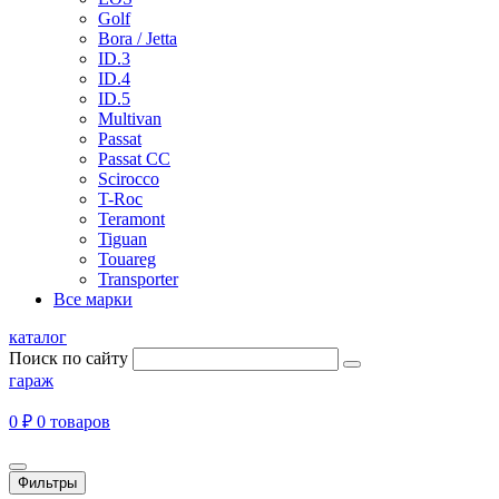
Golf
Bora / Jetta
ID.3
ID.4
ID.5
Multivan
Passat
Passat CC
Scirocco
T-Roc
Teramont
Tiguan
Touareg
Transporter
Все марки
каталог
Поиск по сайту
гараж
0 ₽
0 товаров
Фильтры