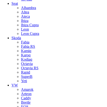
Seat
Alhambra
Altea
Ateca
Ibiza
Ibiza Cupra
Leon
Leon Cupra
Skoda
Fabia
Fabia RS
Kamiq
Karoq
Kodiaq
Octavia
Octavia RS
Rapid
SuperB
Yeti
VW
Amarok
Arteon
Caddy
Beetle
EOS