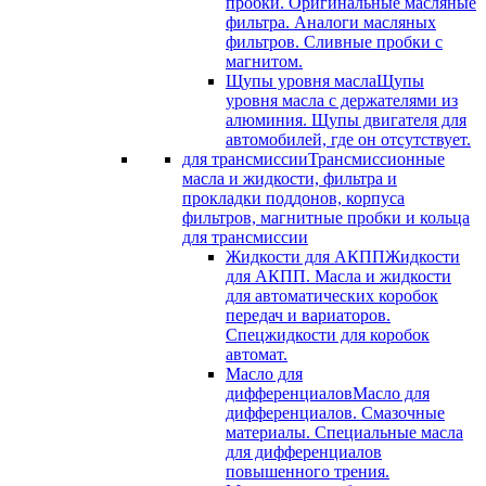
пробки. Оригинальные масляные
фильтра. Аналоги масляных
фильтров. Сливные пробки с
магнитом.
Щупы уровня масла
Щупы
уровня масла с держателями из
алюминия. Щупы двигателя для
автомобилей, где он отсутствует.
для трансмиссии
Трансмиссионные
масла и жидкости, фильтра и
прокладки поддонов, корпуса
фильтров, магнитные пробки и кольца
для трансмиссии
Жидкости для АКПП
Жидкости
для АКПП. Масла и жидкости
для автоматических коробок
передач и вариаторов.
Спецжидкости для коробок
автомат.
Масло для
дифференциалов
Масло для
дифференциалов. Смазочные
материалы. Специальные масла
для дифференциалов
повышенного трения.