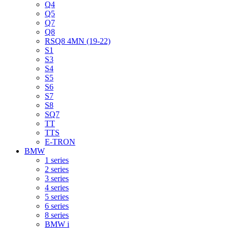
Q4
Q5
Q7
Q8
RSQ8 4MN (19-22)
S1
S3
S4
S5
S6
S7
S8
SQ7
TT
TTS
E-TRON
BMW
1 series
2 series
3 series
4 series
5 series
6 series
8 series
BMW i