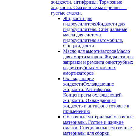
жидкости, антифризы. Тормозные
жидкости. Смазочные материалы —
густые смазки.
Жидкости для
гидроусилителя
Жидкости для
гидроусилителя. Специальные
масла для система
гидроусилителя автомобиля.
Спецжидкости.
Масло для амортизаторов
Масло
для амортизаторов. Жидкости для
заправки и ремонта однотрубных
и двухтрубных масляных
амортизаторов
Охлаждающие
жидкости
Охлаждающие
жидкости. Антифризы.
Концентраты охлаждающей
жидкости. Охлаждающая
жидкость и антифриз готовые к
применению
Смазочные материалы
Смазочные
материалы. Густые и жидкие
смазки. Специальные смазочные
материалы для сборки