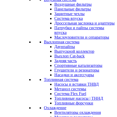
Воздушные фильтры
Панельные фильтры
Защитные чехлы
Система впуска
Дроссельная заслонка и адаптеры
Патрубки и пайпы системы
впуска
Маслоуловители и сепараторы
Выхлопная система
Даунпайпы
Выпускной коллектор
Выхлоп Cat-back
Задняя часть
Спортивные катализаторы
Глушители и резонаторы
Насадки и аксессуары
Топливная система
Насосы и вставки ТНВД
Метанол системы
Система Flex Fuel
Топливные насосы | ТННД
Топливные форсунки
Охлаждение
Вентиляторы охлаждения