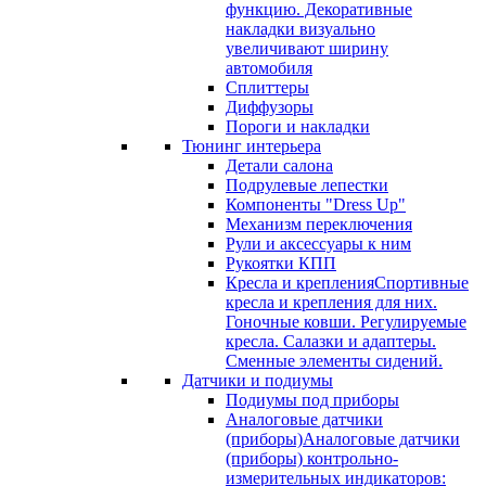
функцию. Декоративные
накладки визуально
увеличивают ширину
автомобиля
Сплиттеры
Диффузоры
Пороги и накладки
Тюнинг интерьера
Детали салона
Подрулевые лепестки
Компоненты "Dress Up"
Механизм переключения
Рули и аксессуары к ним
Рукоятки КПП
Кресла и крепления
Спортивные
кресла и крепления для них.
Гоночные ковши. Регулируемые
кресла. Салазки и адаптеры.
Сменные элементы сидений.
Датчики и подиумы
Подиумы под приборы
Аналоговые датчики
(приборы)
Аналоговые датчики
(приборы) контрольно-
измерительных индикаторов: