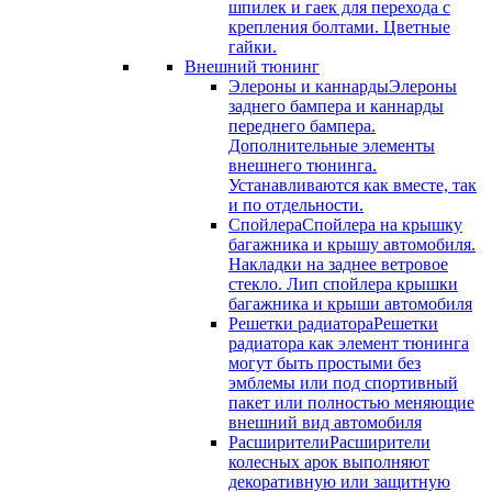
шпилек и гаек для перехода с
крепления болтами. Цветные
гайки.
Внешний тюнинг
Элероны и каннарды
Элероны
заднего бампера и каннарды
переднего бампера.
Дополнительные элементы
внешнего тюнинга.
Устанавливаются как вместе, так
и по отдельности.
Спойлера
Спойлера на крышку
багажника и крышу автомобиля.
Накладки на заднее ветровое
стекло. Лип спойлера крышки
багажника и крыши автомобиля
Решетки радиатора
Решетки
радиатора как элемент тюнинга
могут быть простыми без
эмблемы или под спортивный
пакет или полностью меняющие
внешний вид автомобиля
Расширители
Расширители
колесных арок выполняют
декоративную или защитную