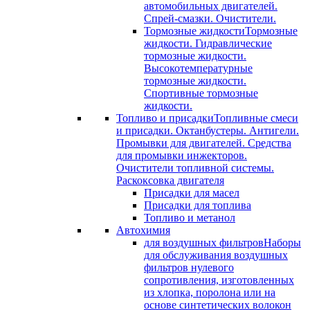
автомобильных двигателей.
Спрей-смазки. Очистители.
Тормозные жидкости
Тормозные
жидкости. Гидравлические
тормозные жидкости.
Высокотемпературные
тормозные жидкости.
Спортивные тормозные
жидкости.
Топливо и присадки
Топливные смеси
и присадки. Октанбустеры. Антигели.
Промывки для двигателей. Средства
для промывки инжекторов.
Очистители топливной системы.
Раскоксовка двигателя
Присадки для масел
Присадки для топлива
Топливо и метанол
Автохимия
для воздушных фильтров
Наборы
для обслуживания воздушных
фильтров нулевого
сопротивления, изготовленных
из хлопка, поролона или на
основе синтетических волокон