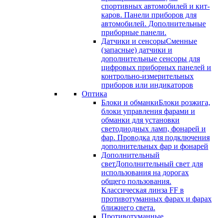
спортивных автомобилей и кит-
каров. Панели приборов для
автомобилей. Дополнительные
приборные панели.
Датчики и сенсоры
Сменные
(запасные) датчики и
дополнительные сенсоры для
цифровых приборных панелей и
контрольно-измерительных
приборов или индикаторов
Оптика
Блоки и обманки
Блоки розжига,
блоки управления фарами и
обманки для установки
светодиодных ламп, фонарей и
фар. Проводка для подключения
дополнительных фар и фонарей
Дополнительный
свет
Дополнительный свет для
использования на дорогах
общего пользования.
Классическая линза FF в
противотуманных фарах и фарах
ближнего света.
Противотуманные