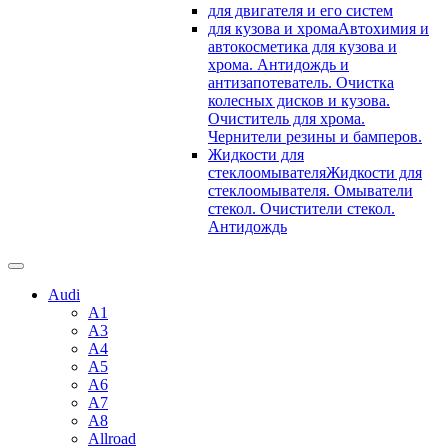
для двигателя и его систем
для кузова и хрома
Автохимия и
автокосметика для кузова и
хрома. Антидождь и
антизапотеватель. Очистка
колесных дисков и кузова.
Очиститель для хрома.
Чернители резины и бамперов.
Жидкости для
стеклоомывателя
Жидкости для
стеклоомывателя. Омыватели
стекол. Очистители стекол.
Антидождь
Audi
A1
A3
A4
A5
A6
A7
A8
Allroad