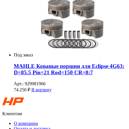
Под заказ
MAHLE Кованые поршни для Eclipse 4G63:
D=85.5 Pin=21 Rod=150 CR=8:7
Арт.: 929981966
74.250
₽
В корзину
Клиентам
О компании
Оплата и доставка