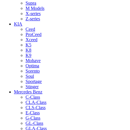
Supra
M Models
X-series
Z-series
KIA
Ceed
ProCeed
Xceed
K5
K8
K9
Mohave
Optima
Sorento
Soul
Sportage
Stinger
Mercedes Benz
C-Class
CLA-Class
CLS-Class
E-Class
G-Class
GL-Class
GLA-Class