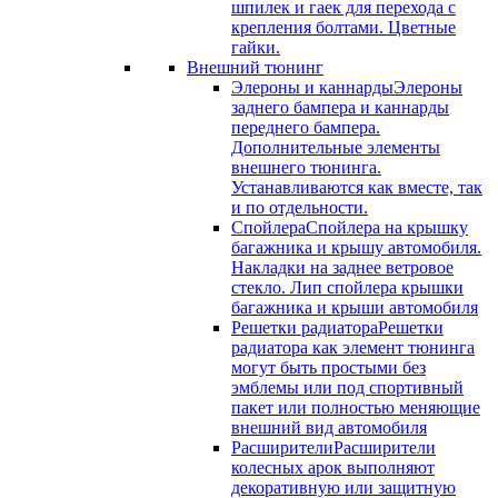
шпилек и гаек для перехода с
крепления болтами. Цветные
гайки.
Внешний тюнинг
Элероны и каннарды
Элероны
заднего бампера и каннарды
переднего бампера.
Дополнительные элементы
внешнего тюнинга.
Устанавливаются как вместе, так
и по отдельности.
Спойлера
Спойлера на крышку
багажника и крышу автомобиля.
Накладки на заднее ветровое
стекло. Лип спойлера крышки
багажника и крыши автомобиля
Решетки радиатора
Решетки
радиатора как элемент тюнинга
могут быть простыми без
эмблемы или под спортивный
пакет или полностью меняющие
внешний вид автомобиля
Расширители
Расширители
колесных арок выполняют
декоративную или защитную