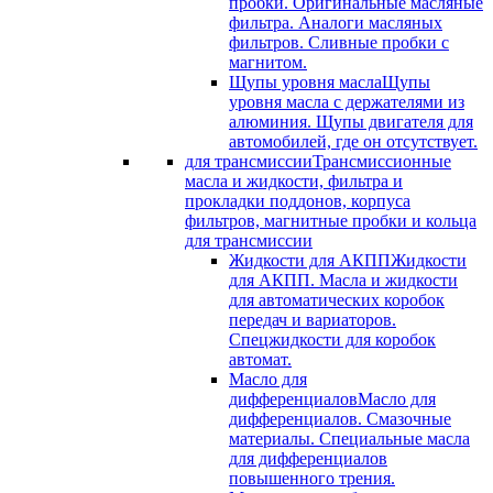
пробки. Оригинальные масляные
фильтра. Аналоги масляных
фильтров. Сливные пробки с
магнитом.
Щупы уровня масла
Щупы
уровня масла с держателями из
алюминия. Щупы двигателя для
автомобилей, где он отсутствует.
для трансмиссии
Трансмиссионные
масла и жидкости, фильтра и
прокладки поддонов, корпуса
фильтров, магнитные пробки и кольца
для трансмиссии
Жидкости для АКПП
Жидкости
для АКПП. Масла и жидкости
для автоматических коробок
передач и вариаторов.
Спецжидкости для коробок
автомат.
Масло для
дифференциалов
Масло для
дифференциалов. Смазочные
материалы. Специальные масла
для дифференциалов
повышенного трения.