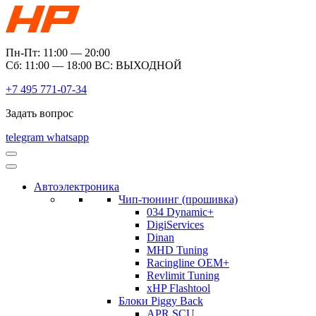
Пн-Пт: 11:00 — 20:00
Сб: 11:00 — 18:00 ВС: ВЫХОДНОЙ
+7 495 771-07-34
Задать вопрос
telegram
whatsapp
Автоэлектроника
Чип-тюнинг (прошивка)
034 Dynamic+
DigiServices
Dinan
MHD Tuning
Racingline OEM+
Revlimit Tuning
xHP Flashtool
Блоки Piggy Back
APR SCU