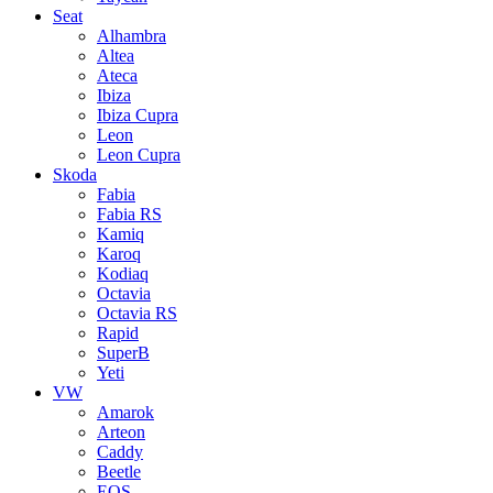
Seat
Alhambra
Altea
Ateca
Ibiza
Ibiza Cupra
Leon
Leon Cupra
Skoda
Fabia
Fabia RS
Kamiq
Karoq
Kodiaq
Octavia
Octavia RS
Rapid
SuperB
Yeti
VW
Amarok
Arteon
Caddy
Beetle
EOS