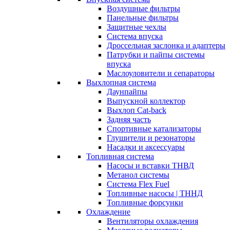
Воздушные фильтры
Панельные фильтры
Защитные чехлы
Система впуска
Дроссельная заслонка и адаптеры
Патрубки и пайпы системы
впуска
Маслоуловители и сепараторы
Выхлопная система
Даунпайпы
Выпускной коллектор
Выхлоп Cat-back
Задняя часть
Спортивные катализаторы
Глушители и резонаторы
Насадки и аксессуары
Топливная система
Насосы и вставки ТНВД
Метанол системы
Система Flex Fuel
Топливные насосы | ТННД
Топливные форсунки
Охлаждение
Вентиляторы охлаждения