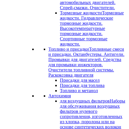
автомобильных двигателей.
Спрей-смазки. Очистители.
Тормозные жидкости
Тормозные
жидкости. Гидравлические
тормозные жидкости.
Высокотемпературные
тормозные жидкости.
Спортивные тормозные
жидкости.
Топливо и присадки
Топливные смеси
и присадки. Октанбустеры. Антигели.
Промывки для двигателей. Средства
для промывки инжекторов.
Очистители топливной системы.
Раскоксовка двигателя
Присадки для масел
Присадки для топлива
Топливо и метанол
Автохимия
для воздушных фильтров
Наборы
для обслуживания воздушных
фильтров нулевого
сопротивления, изготовленных
из хлопка, поролона или на
основе синтетических волокон