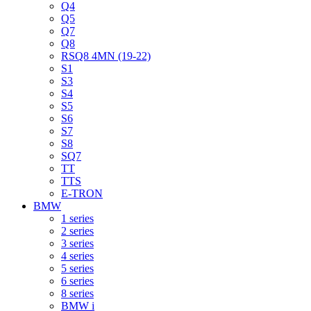
Q4
Q5
Q7
Q8
RSQ8 4MN (19-22)
S1
S3
S4
S5
S6
S7
S8
SQ7
TT
TTS
E-TRON
BMW
1 series
2 series
3 series
4 series
5 series
6 series
8 series
BMW i