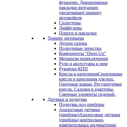
функцию. Декоративные
накладки визуально
увеличивают ширину
автомобиля
Сплиттеры
Диффузоры
Пороги и накладки
Тюнинг интерьера
Детали салона
Подрулевые лепестки
Компоненты "Dress Up"
Механизм переключения
Рули и аксессуары к ним
Рукоятки КПП
Кресла и крепления
Спортивные
кресла и крепления для них.
Гоночные ковши. Регулируемые
кресла. Салазки и адаптеры.
Сменные элементы сидений.
Датчики и подиумы
Подиумы под приборы
Аналоговые датчики
(приборы)
Аналоговые датчики
(приборы) контрольно-
измерительных индикаторов: