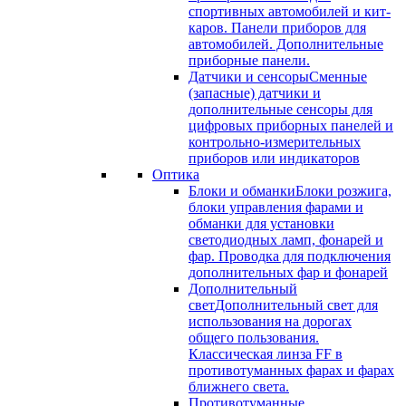
спортивных автомобилей и кит-
каров. Панели приборов для
автомобилей. Дополнительные
приборные панели.
Датчики и сенсоры
Сменные
(запасные) датчики и
дополнительные сенсоры для
цифровых приборных панелей и
контрольно-измерительных
приборов или индикаторов
Оптика
Блоки и обманки
Блоки розжига,
блоки управления фарами и
обманки для установки
светодиодных ламп, фонарей и
фар. Проводка для подключения
дополнительных фар и фонарей
Дополнительный
свет
Дополнительный свет для
использования на дорогах
общего пользования.
Классическая линза FF в
противотуманных фарах и фарах
ближнего света.
Противотуманные