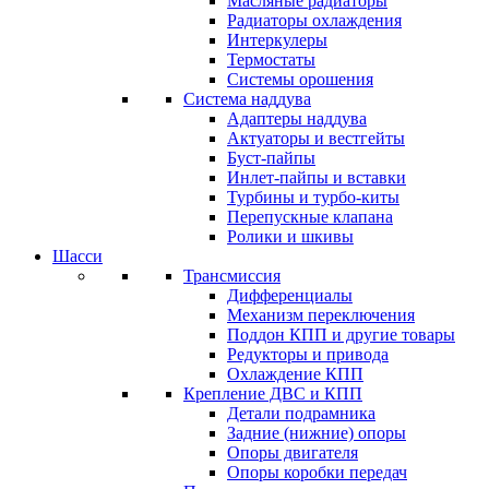
Масляные радиаторы
Радиаторы охлаждения
Интеркулеры
Термостаты
Системы орошения
Система наддува
Адаптеры наддува
Актуаторы и вестгейты
Буст-пайпы
Инлет-пайпы и вставки
Турбины и турбо-киты
Перепускные клапана
Ролики и шкивы
Шасси
Трансмиссия
Дифференциалы
Механизм переключения
Поддон КПП и другие товары
Редукторы и привода
Охлаждение КПП
Крепление ДВС и КПП
Детали подрамника
Задние (нижние) опоры
Опоры двигателя
Опоры коробки передач