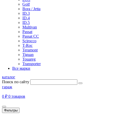
Golf
Bora / Jetta
ID.3
ID.4
ID.5
Multivan
Passat
Passat CC
Scirocco
T-Roc
Teramont
Tiguan
Touareg
Transporter
Все марки
каталог
Поиск по сайту
гараж
0 ₽
0 товаров
Фильтры