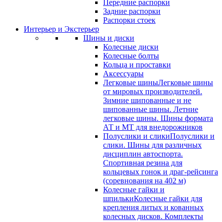
Передние распорки
Задние распорки
Распорки стоек
Интерьер и Экстерьер
Шины и диски
Колесные диски
Колесные болты
Кольца и проставки
Аксессуары
Легковые шины
Легковые шины
от мировых производителей.
Зимние шипованные и не
шипованные шины. Летние
легковые шины. Шины формата
АТ и МТ для внедорожников
Полуслики и слики
Полуслики и
слики. Шины для различных
дисциплин автоспорта.
Спортивная резина для
кольцевых гонок и драг-рейсинга
(соревнования на 402 м)
Колесные гайки и
шпильки
Колесные гайки для
крепления литых и кованных
колесных дисков. Комплекты