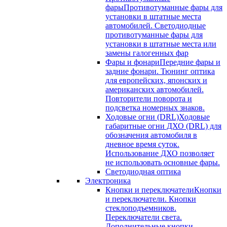
фары
Противотуманные фары для
установки в штатные места
автомобилей. Светодиодные
противотуманные фары для
установки в штатные места или
замены галогенных фар
Фары и фонари
Передние фары и
задние фонари. Тюнинг оптика
для европейских, японских и
американских автомобилей.
Повторители поворота и
подсветка номерных знаков.
Ходовые огни (DRL)
Ходовые
габаритные огни ДХО (DRL) для
обозначения автомобиля в
дневное время суток.
Использование ДХО позволяет
не использовать основные фары.
Светодиодная оптика
Электроника
Кнопки и переключатели
Кнопки
и переключатели. Кнопки
стеклоподъемников.
Переключатели света.
Дополнительные кнопки.