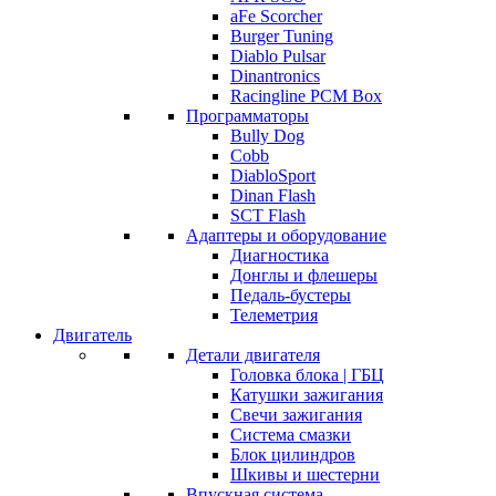
aFe Scorcher
Burger Tuning
Diablo Pulsar
Dinantronics
Racingline PCM Box
Программаторы
Bully Dog
Cobb
DiabloSport
Dinan Flash
SCT Flash
Адаптеры и оборудование
Диагностика
Донглы и флешеры
Педаль-бустеры
Телеметрия
Двигатель
Детали двигателя
Головка блока | ГБЦ
Катушки зажигания
Свечи зажигания
Система смазки
Блок цилиндров
Шкивы и шестерни
Впускная система