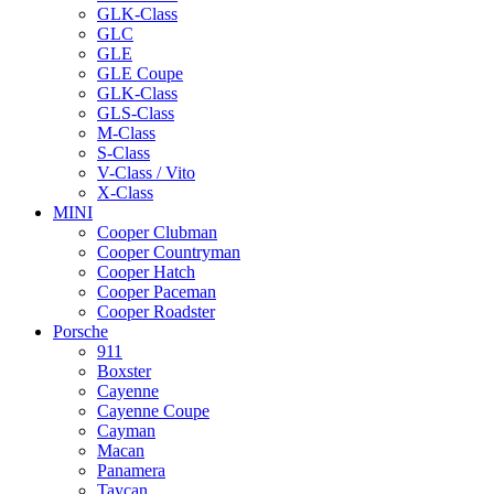
GLK-Class
GLC
GLE
GLE Coupe
GLK-Class
GLS-Class
M-Class
S-Class
V-Class / Vito
X-Class
MINI
Cooper Clubman
Cooper Countryman
Cooper Hatch
Cooper Paceman
Cooper Roadster
Porsche
911
Boxster
Cayenne
Cayenne Coupe
Cayman
Macan
Panamera
Taycan