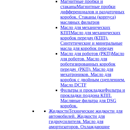
Магнитные пробки и
стаканы
Магнитные пробки
дифференциалов и раздаточных
коробок. Стаканы (корпуса)
масляных фильтров
Масло для механических
КПП
Масло для механических
коробок передач (КПП).
Синтетические и минеральные
масла для коробок передач
Масло для роботов (РКП)
Масло
для роботов. Масло для
роботизированных коробок
передач (РКП). Масло для
мехатроников. Масло для
коробок с двойным сцеплением.
Масло DCTF
Фильтры и прокладки
Фильтра и
прокладки поддона КПП.
Масляные фильтра для DSG
коробок.
Жидкости
Технические жидкости для
автомобилей. Жидкости для
гидроусилителя. Масло для
амортизаторов. Охлаждающие