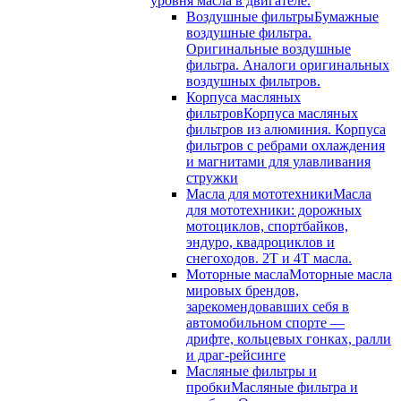
уровня масла в двигателе.
Воздушные фильтры
Бумажные
воздушные фильтра.
Оригинальные воздушные
фильтра. Аналоги оригинальных
воздушных фильтров.
Корпуса масляных
фильтров
Корпуса масляных
фильтров из алюминия. Корпуса
фильтров с ребрами охлаждения
и магнитами для улавливания
стружки
Масла для мототехники
Масла
для мототехники: дорожных
мотоциклов, спортбайков,
эндуро, квадроциклов и
снегоходов. 2T и 4T масла.
Моторные масла
Моторные масла
мировых брендов,
зарекомендовавших себя в
автомобильном спорте —
дрифте, кольцевых гонках, ралли
и драг-рейсинге
Масляные фильтры и
пробки
Масляные фильтра и