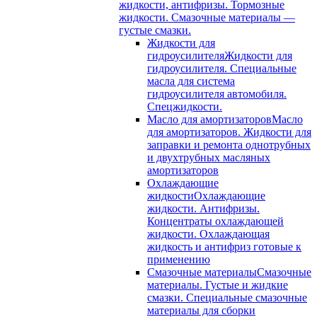
жидкости, антифризы. Тормозные
жидкости. Смазочные материалы —
густые смазки.
Жидкости для
гидроусилителя
Жидкости для
гидроусилителя. Специальные
масла для система
гидроусилителя автомобиля.
Спецжидкости.
Масло для амортизаторов
Масло
для амортизаторов. Жидкости для
заправки и ремонта однотрубных
и двухтрубных масляных
амортизаторов
Охлаждающие
жидкости
Охлаждающие
жидкости. Антифризы.
Концентраты охлаждающей
жидкости. Охлаждающая
жидкость и антифриз готовые к
применению
Смазочные материалы
Смазочные
материалы. Густые и жидкие
смазки. Специальные смазочные
материалы для сборки