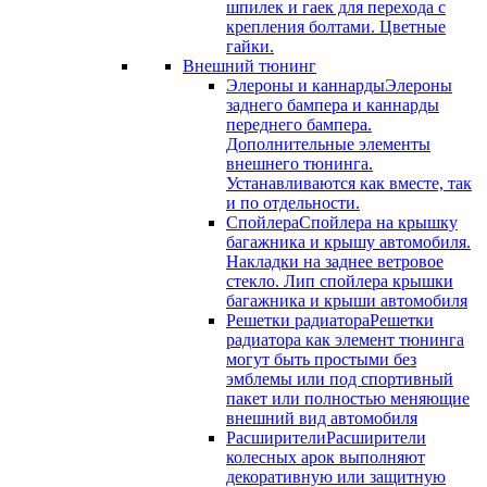
шпилек и гаек для перехода с
крепления болтами. Цветные
гайки.
Внешний тюнинг
Элероны и каннарды
Элероны
заднего бампера и каннарды
переднего бампера.
Дополнительные элементы
внешнего тюнинга.
Устанавливаются как вместе, так
и по отдельности.
Спойлера
Спойлера на крышку
багажника и крышу автомобиля.
Накладки на заднее ветровое
стекло. Лип спойлера крышки
багажника и крыши автомобиля
Решетки радиатора
Решетки
радиатора как элемент тюнинга
могут быть простыми без
эмблемы или под спортивный
пакет или полностью меняющие
внешний вид автомобиля
Расширители
Расширители
колесных арок выполняют
декоративную или защитную