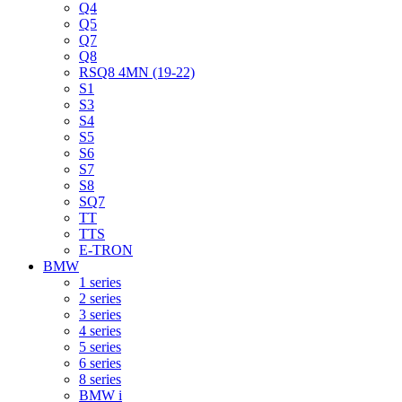
Q4
Q5
Q7
Q8
RSQ8 4MN (19-22)
S1
S3
S4
S5
S6
S7
S8
SQ7
TT
TTS
E-TRON
BMW
1 series
2 series
3 series
4 series
5 series
6 series
8 series
BMW i