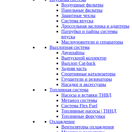
Воздушные фильтры
Панельные фильтры
Защитные чехлы
Система впуска
Дроссельная заслонка и адаптеры
Патрубки и пайпы системы
впуска
Маслоуловители и сепараторы
Выхлопная система
Даунпайпы
Выпускной коллектор
Выхлоп Cat-back
Задняя часть
Спортивные катализаторы
Глушители и резонаторы
Насадки и аксессуары
Топливная система
Насосы и вставки ТНВД
Метанол системы
Система Flex Fuel
Топливные насосы | ТННД
Топливные форсунки
Охлаждение
Вентиляторы охлаждения