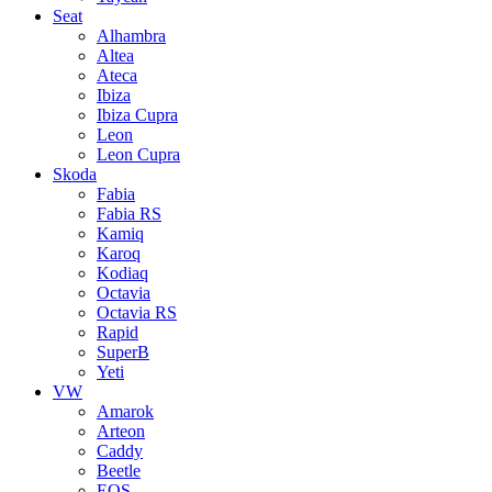
Seat
Alhambra
Altea
Ateca
Ibiza
Ibiza Cupra
Leon
Leon Cupra
Skoda
Fabia
Fabia RS
Kamiq
Karoq
Kodiaq
Octavia
Octavia RS
Rapid
SuperB
Yeti
VW
Amarok
Arteon
Caddy
Beetle
EOS