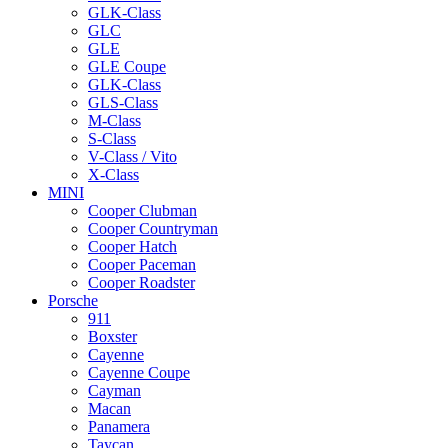
GLK-Class
GLC
GLE
GLE Coupe
GLK-Class
GLS-Class
M-Class
S-Class
V-Class / Vito
X-Class
MINI
Cooper Clubman
Cooper Countryman
Cooper Hatch
Cooper Paceman
Cooper Roadster
Porsche
911
Boxster
Cayenne
Cayenne Coupe
Cayman
Macan
Panamera
Taycan