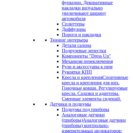
функцию. Декоративные
накладки визуально
увеличивают ширину
автомобиля
Сплиттеры
Диффузоры
Пороги и накладки
Тюнинг интерьера
Детали салона
Подрулевые лепестки
Компоненты "Dress Up"
Механизм переключения
Рули и аксессуары к ним
Рукоятки КПП
Кресла и крепления
Спортивные
кресла и крепления для них.
Гоночные ковши. Регулируемые
кресла. Салазки и адаптеры.
Сменные элементы сидений.
Датчики и подиумы
Подиумы под приборы
Аналоговые датчики
(приборы)
Аналоговые датчики
(приборы) контрольно-
измерительных индикаторов: