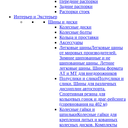
Передние распорки
Задние распорки
Распорки стоек
Интерьер и Экстерьер
Шины и диски
Колесные диски
Колесные болты
Кольца и проставки
Аксессуары
Легковые шины
Легковые шины
от мировых производителей.
Зимние шипованные и не
шипованные шины. Летние
легковые шины. Шины формата
АТ и МТ для внедорожников
Полуслики и слики
Полуслики и
слики. Шины для различных
дисциплин автоспорта.
Спортивная резина для
кольцевых гонок и драг-рейсинга
(соревнования на 402 м)
Колесные гайки и
шпильки
Колесные гайки для
крепления литых и кованных
колесных дисков. Комплекты