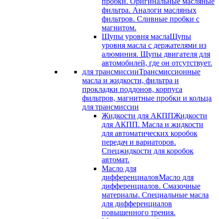
пробки. Оригинальные масляные
фильтра. Аналоги масляных
фильтров. Сливные пробки с
магнитом.
Щупы уровня масла
Щупы
уровня масла с держателями из
алюминия. Щупы двигателя для
автомобилей, где он отсутствует.
для трансмиссии
Трансмиссионные
масла и жидкости, фильтра и
прокладки поддонов, корпуса
фильтров, магнитные пробки и кольца
для трансмиссии
Жидкости для АКПП
Жидкости
для АКПП. Масла и жидкости
для автоматических коробок
передач и вариаторов.
Спецжидкости для коробок
автомат.
Масло для
дифференциалов
Масло для
дифференциалов. Смазочные
материалы. Специальные масла
для дифференциалов
повышенного трения.