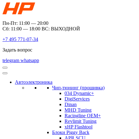
Пн-Пт: 11:00 — 20:00
Сб: 11:00 — 18:00 ВС: ВЫХОДНОЙ
+7 495 771-07-34
Задать вопрос
telegram
whatsapp
Автоэлектроника
Чип-тюнинг (прошивка)
034 Dynamic+
DigiServices
Dinan
MHD Tuning
Racingline OEM+
Revlimit Tuning
xHP Flashtool
Блоки Piggy Back
APR SCU