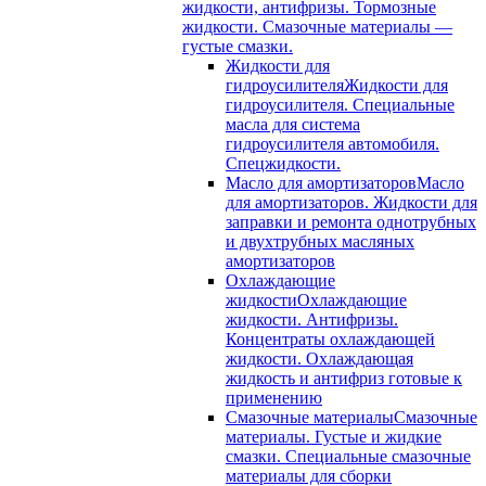
жидкости, антифризы. Тормозные
жидкости. Смазочные материалы —
густые смазки.
Жидкости для
гидроусилителя
Жидкости для
гидроусилителя. Специальные
масла для система
гидроусилителя автомобиля.
Спецжидкости.
Масло для амортизаторов
Масло
для амортизаторов. Жидкости для
заправки и ремонта однотрубных
и двухтрубных масляных
амортизаторов
Охлаждающие
жидкости
Охлаждающие
жидкости. Антифризы.
Концентраты охлаждающей
жидкости. Охлаждающая
жидкость и антифриз готовые к
применению
Смазочные материалы
Смазочные
материалы. Густые и жидкие
смазки. Специальные смазочные
материалы для сборки