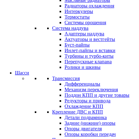
Масляные радиаторы
Радиаторы охлаждения
Интеркулеры
Термостаты
Системы орошения
Система наддува
Адаптеры наддува
Актуаторы и вестгейты
Буст-пайпы
Инлет-пайпы и вставки
Турбины и турбо-киты
Перепускные клапана
Ролики и шкивы
Шасси
Трансмиссия
Дифференциалы
Механизм переключения
Поддон КПП и другие товары
Редукторы и привода
Охлаждение КПП
Крепление ДВС и КПП
Детали подрамника
Задние (нижние) опоры
Опоры двигателя
Опоры коробки передач