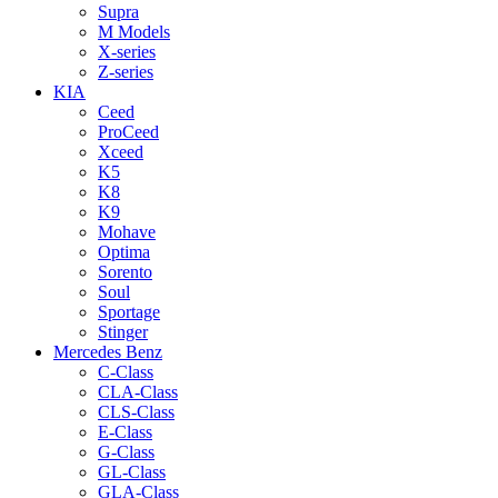
Supra
M Models
X-series
Z-series
KIA
Ceed
ProCeed
Xceed
K5
K8
K9
Mohave
Optima
Sorento
Soul
Sportage
Stinger
Mercedes Benz
C-Class
CLA-Class
CLS-Class
E-Class
G-Class
GL-Class
GLA-Class