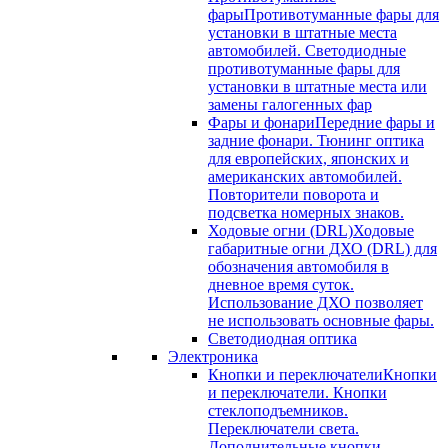
фары
Противотуманные фары для
установки в штатные места
автомобилей. Светодиодные
противотуманные фары для
установки в штатные места или
замены галогенных фар
Фары и фонари
Передние фары и
задние фонари. Тюнинг оптика
для европейских, японских и
американских автомобилей.
Повторители поворота и
подсветка номерных знаков.
Ходовые огни (DRL)
Ходовые
габаритные огни ДХО (DRL) для
обозначения автомобиля в
дневное время суток.
Использование ДХО позволяет
не использовать основные фары.
Светодиодная оптика
Электроника
Кнопки и переключатели
Кнопки
и переключатели. Кнопки
стеклоподъемников.
Переключатели света.
Дополнительные кнопки.