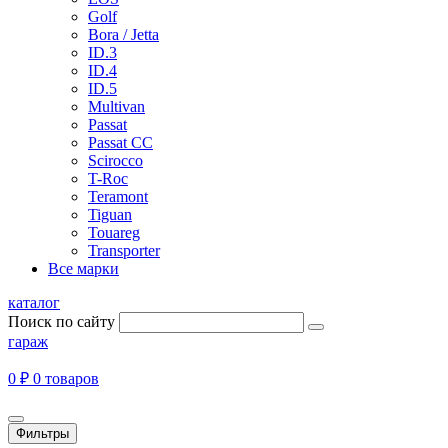
Golf
Bora / Jetta
ID.3
ID.4
ID.5
Multivan
Passat
Passat CC
Scirocco
T-Roc
Teramont
Tiguan
Touareg
Transporter
Все марки
каталог
Поиск по сайту
гараж
0 ₽
0 товаров
Фильтры