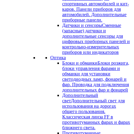
спортивных автомобилей и кит-
каров. Панели приборов для
автомобилей. Дополнительные
приборные панели.
Датчики и сенсоры
Сменные
(запасные) датчики и
дополнительные сенсоры для
цифровых приборных панелей и
контрольно-измерительных
приборов или индикаторов
Оптика
Блоки и обманки
Блоки розжига,
блоки управления фарами и
обманки для установки
светодиодных ламп, фонарей и
фар. Проводка для подключения
дополнительных фар и фонарей
Дополнительный
свет
Дополнительный свет для
использования на дорогах
общего пользования.
Классическая линза FF в
противотуманных фарах и фарах
ближнего света.
Противотуманные