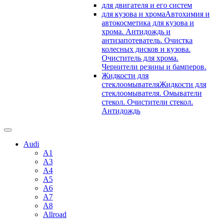
для двигателя и его систем
для кузова и хрома
Автохимия и
автокосметика для кузова и
хрома. Антидождь и
антизапотеватель. Очистка
колесных дисков и кузова.
Очиститель для хрома.
Чернители резины и бамперов.
Жидкости для
стеклоомывателя
Жидкости для
стеклоомывателя. Омыватели
стекол. Очистители стекол.
Антидождь
Audi
A1
A3
A4
A5
A6
A7
A8
Allroad