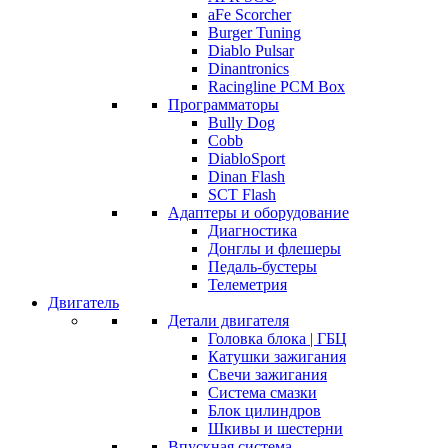
aFe Scorcher
Burger Tuning
Diablo Pulsar
Dinantronics
Racingline PCM Box
Программаторы
Bully Dog
Cobb
DiabloSport
Dinan Flash
SCT Flash
Адаптеры и оборудование
Диагностика
Донглы и флешеры
Педаль-бустеры
Телеметрия
Двигатель
Детали двигателя
Головка блока | ГБЦ
Катушки зажигания
Свечи зажигания
Система смазки
Блок цилиндров
Шкивы и шестерни
Впускная система