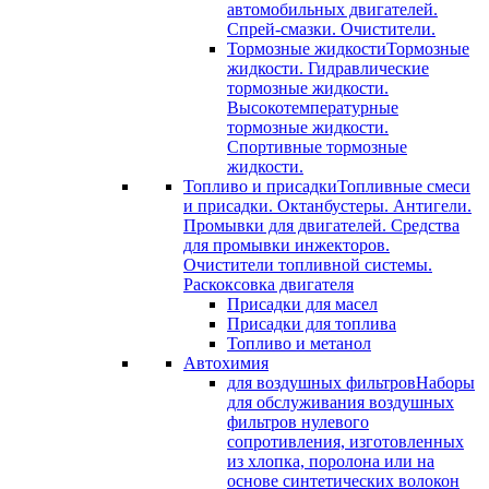
автомобильных двигателей.
Спрей-смазки. Очистители.
Тормозные жидкости
Тормозные
жидкости. Гидравлические
тормозные жидкости.
Высокотемпературные
тормозные жидкости.
Спортивные тормозные
жидкости.
Топливо и присадки
Топливные смеси
и присадки. Октанбустеры. Антигели.
Промывки для двигателей. Средства
для промывки инжекторов.
Очистители топливной системы.
Раскоксовка двигателя
Присадки для масел
Присадки для топлива
Топливо и метанол
Автохимия
для воздушных фильтров
Наборы
для обслуживания воздушных
фильтров нулевого
сопротивления, изготовленных
из хлопка, поролона или на
основе синтетических волокон