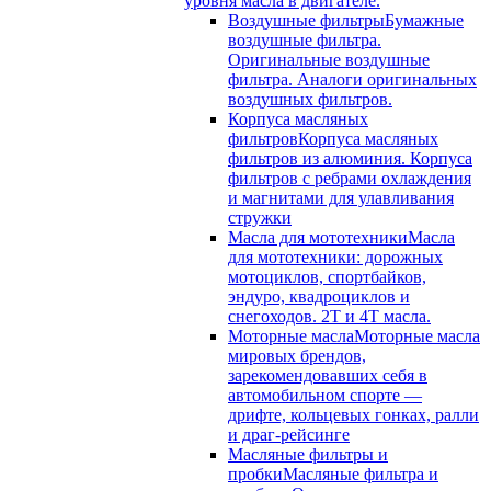
уровня масла в двигателе.
Воздушные фильтры
Бумажные
воздушные фильтра.
Оригинальные воздушные
фильтра. Аналоги оригинальных
воздушных фильтров.
Корпуса масляных
фильтров
Корпуса масляных
фильтров из алюминия. Корпуса
фильтров с ребрами охлаждения
и магнитами для улавливания
стружки
Масла для мототехники
Масла
для мототехники: дорожных
мотоциклов, спортбайков,
эндуро, квадроциклов и
снегоходов. 2T и 4T масла.
Моторные масла
Моторные масла
мировых брендов,
зарекомендовавших себя в
автомобильном спорте —
дрифте, кольцевых гонках, ралли
и драг-рейсинге
Масляные фильтры и
пробки
Масляные фильтра и