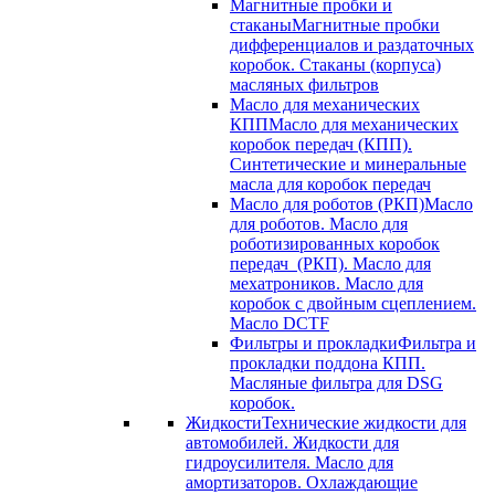
Магнитные пробки и
стаканы
Магнитные пробки
дифференциалов и раздаточных
коробок. Стаканы (корпуса)
масляных фильтров
Масло для механических
КПП
Масло для механических
коробок передач (КПП).
Синтетические и минеральные
масла для коробок передач
Масло для роботов (РКП)
Масло
для роботов. Масло для
роботизированных коробок
передач (РКП). Масло для
мехатроников. Масло для
коробок с двойным сцеплением.
Масло DCTF
Фильтры и прокладки
Фильтра и
прокладки поддона КПП.
Масляные фильтра для DSG
коробок.
Жидкости
Технические жидкости для
автомобилей. Жидкости для
гидроусилителя. Масло для
амортизаторов. Охлаждающие