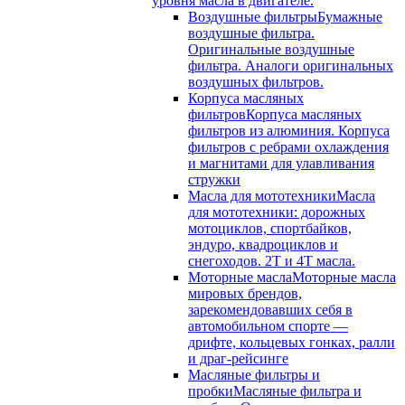
уровня масла в двигателе.
Воздушные фильтры
Бумажные
воздушные фильтра.
Оригинальные воздушные
фильтра. Аналоги оригинальных
воздушных фильтров.
Корпуса масляных
фильтров
Корпуса масляных
фильтров из алюминия. Корпуса
фильтров с ребрами охлаждения
и магнитами для улавливания
стружки
Масла для мототехники
Масла
для мототехники: дорожных
мотоциклов, спортбайков,
эндуро, квадроциклов и
снегоходов. 2T и 4T масла.
Моторные масла
Моторные масла
мировых брендов,
зарекомендовавших себя в
автомобильном спорте —
дрифте, кольцевых гонках, ралли
и драг-рейсинге
Масляные фильтры и
пробки
Масляные фильтра и