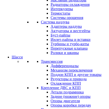
Масляные радиаторы
Радиаторы охлаждения
Интеркулеры
Термостаты
Системы орошения
Система наддува
Адаптеры наддува
Актуаторы и вестгейты
Буст-пайпы
Инлет-пайпы и вставки
Турбины и турбо-киты
Перепускные клапана
Ролики и шкивы
Шасси
Трансмиссия
Дифференциалы
Механизм переключения
Поддон КПП и другие товары
Редукторы и привода
Охлаждение КПП
Крепление ДВС и КПП
Детали подрамника
Задние (нижние) опоры
Опоры двигателя
Опоры коробки передач