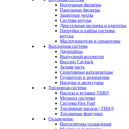
Воздушные фильтры
Панельные фильтры
Защитные чехлы
Система впуска
Дроссельная заслонка и адаптеры
Патрубки и пайпы системы
впуска
Маслоуловители и сепараторы
Выхлопная система
Даунпайпы
Выпускной коллектор
Выхлоп Cat-back
Задняя часть
Спортивные катализаторы
Глушители и резонаторы
Насадки и аксессуары
Топливная система
Насосы и вставки ТНВД
Метанол системы
Система Flex Fuel
Топливные насосы | ТННД
Топливные форсунки
Охлаждение
Вентиляторы охлаждения