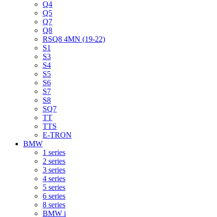
Q4
Q5
Q7
Q8
RSQ8 4MN (19-22)
S1
S3
S4
S5
S6
S7
S8
SQ7
TT
TTS
E-TRON
BMW
1 series
2 series
3 series
4 series
5 series
6 series
8 series
BMW i