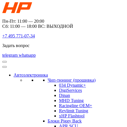
Пн-Пт: 11:00 — 20:00
Сб: 11:00 — 18:00 ВС: ВЫХОДНОЙ
+7 495 771-07-34
Задать вопрос
telegram
whatsapp
Автоэлектроника
Чип-тюнинг (прошивка)
034 Dynamic+
DigiServices
Dinan
MHD Tuning
Racingline OEM+
Revlimit Tuning
xHP Flashtool
Блоки Piggy Back
APR SCU