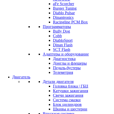
aFe Scorcher
Burger Tuning
Diablo Pulsar
Dinantronics
Racingline PCM Box
Программаторы
Bully Dog
Cobb
DiabloSport
Dinan Flash
SCT Flash
Адаптеры и оборудование
Диагностика
Донглы и флешеры
Педаль-бустеры
Телеметрия
Двигатель
Детали двигателя
Головка блока | ГБЦ
Катушки зажигания
Свечи зажигания
Система смазки
Блок цилиндров
Шкивы и шестерни
Впускная система