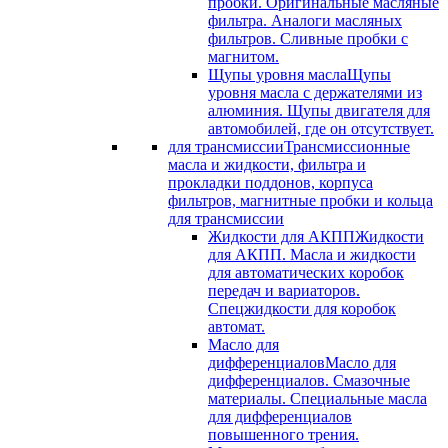
пробки. Оригинальные масляные
фильтра. Аналоги масляных
фильтров. Сливные пробки с
магнитом.
Щупы уровня масла
Щупы
уровня масла с держателями из
алюминия. Щупы двигателя для
автомобилей, где он отсутствует.
для трансмиссии
Трансмиссионные
масла и жидкости, фильтра и
прокладки поддонов, корпуса
фильтров, магнитные пробки и кольца
для трансмиссии
Жидкости для АКПП
Жидкости
для АКПП. Масла и жидкости
для автоматических коробок
передач и вариаторов.
Спецжидкости для коробок
автомат.
Масло для
дифференциалов
Масло для
дифференциалов. Смазочные
материалы. Специальные масла
для дифференциалов
повышенного трения.