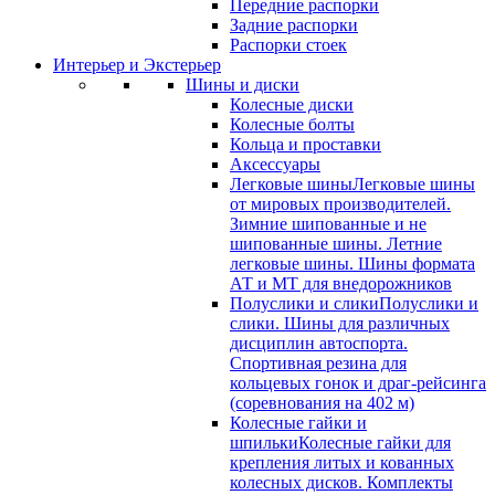
Передние распорки
Задние распорки
Распорки стоек
Интерьер и Экстерьер
Шины и диски
Колесные диски
Колесные болты
Кольца и проставки
Аксессуары
Легковые шины
Легковые шины
от мировых производителей.
Зимние шипованные и не
шипованные шины. Летние
легковые шины. Шины формата
АТ и МТ для внедорожников
Полуслики и слики
Полуслики и
слики. Шины для различных
дисциплин автоспорта.
Спортивная резина для
кольцевых гонок и драг-рейсинга
(соревнования на 402 м)
Колесные гайки и
шпильки
Колесные гайки для
крепления литых и кованных
колесных дисков. Комплекты