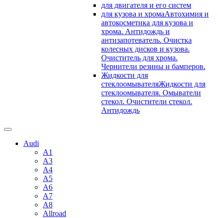
для двигателя и его систем
для кузова и хрома
Автохимия и
автокосметика для кузова и
хрома. Антидождь и
антизапотеватель. Очистка
колесных дисков и кузова.
Очиститель для хрома.
Чернители резины и бамперов.
Жидкости для
стеклоомывателя
Жидкости для
стеклоомывателя. Омыватели
стекол. Очистители стекол.
Антидождь
Audi
A1
A3
A4
A5
A6
A7
A8
Allroad