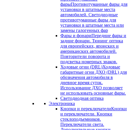
фары
Противотуманные фары для
установки в штатные места
автомобилей. Светодиодные
противотуманные фары для
установки в штатные места или
замены галогенных фар
Фары и фонари
Передние фары и
задние фонари. Тюнинг оптика
для европейских, японских и
американских автомобилей.
Повторители поворота и
подсветка номерных знаков.
Ходовые огни (DRL)
Ходовые
габаритные огни ДХО (DRL) для
обозначения автомобиля в
дневное время суток.
Использование ДХО позволяет
не использовать основные фары.
Светодиодная оптика
Электроника
Кнопки и переключатели
Кнопки
и переключатели. Кнопки
стеклоподъемников.
Переключатели света.
Дополнительные кнопки.