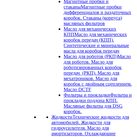
Магнитные пробки и
стаканы
Магнитные пробки
дифференциалов и раздаточных
коробок. Стаканы (корпуса)
масляных фильтров
Масло для механических
КПП
Масло для механических
коробок передач (КПП).
Синтетические и минеральные
масла для коробок передач
Масло для роботов (РКП)
Масло
для роботов. Масло для
роботизированных коробок
передач (РКП). Масло для
мехатроников. Масло для
коробок с двойным сцеплением.
Масло DCTF
Фильтры и прокладки
Фильтра и
прокладки поддона КПП.
Масляные фильтра для DSG
коробок.
Жидкости
Технические жидкости для
автомобилей. Жидкости для
гидроусилителя. Масло для
амортизаторов. Охлаждающие