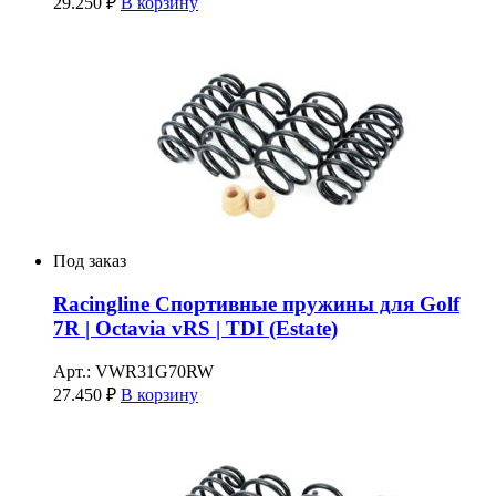
29.250
₽
В корзину
Под заказ
Racingline Спортивные пружины для Golf
7R | Octavia vRS | TDI (Estate)
Арт.: VWR31G70RW
27.450
₽
В корзину