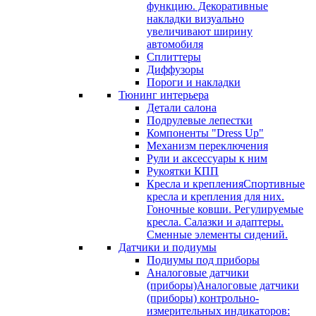
функцию. Декоративные
накладки визуально
увеличивают ширину
автомобиля
Сплиттеры
Диффузоры
Пороги и накладки
Тюнинг интерьера
Детали салона
Подрулевые лепестки
Компоненты "Dress Up"
Механизм переключения
Рули и аксессуары к ним
Рукоятки КПП
Кресла и крепления
Спортивные
кресла и крепления для них.
Гоночные ковши. Регулируемые
кресла. Салазки и адаптеры.
Сменные элементы сидений.
Датчики и подиумы
Подиумы под приборы
Аналоговые датчики
(приборы)
Аналоговые датчики
(приборы) контрольно-
измерительных индикаторов: