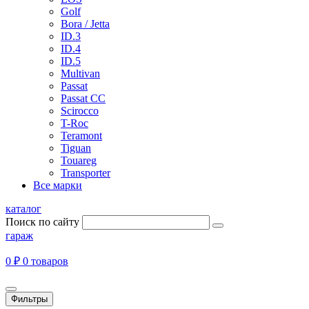
Golf
Bora / Jetta
ID.3
ID.4
ID.5
Multivan
Passat
Passat CC
Scirocco
T-Roc
Teramont
Tiguan
Touareg
Transporter
Все марки
каталог
Поиск по сайту
гараж
0 ₽
0 товаров
Фильтры