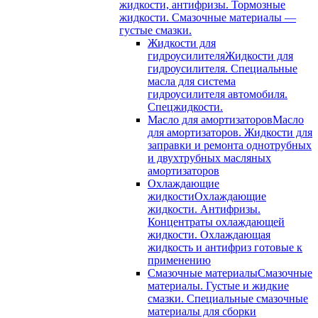
жидкости, антифризы. Тормозные
жидкости. Смазочные материалы —
густые смазки.
Жидкости для
гидроусилителя
Жидкости для
гидроусилителя. Специальные
масла для система
гидроусилителя автомобиля.
Спецжидкости.
Масло для амортизаторов
Масло
для амортизаторов. Жидкости для
заправки и ремонта однотрубных
и двухтрубных масляных
амортизаторов
Охлаждающие
жидкости
Охлаждающие
жидкости. Антифризы.
Концентраты охлаждающей
жидкости. Охлаждающая
жидкость и антифриз готовые к
применению
Смазочные материалы
Смазочные
материалы. Густые и жидкие
смазки. Специальные смазочные
материалы для сборки