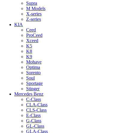
Supra
M Models
X-series
Z-series
KIA
Ceed
ProCeed
Xceed
K5
K8
K9
Mohave
Optima
Sorento
Soul
Sportage
Stinger
Mercedes Benz
C-Class
CLA-Class
CLS-Class
E-Class
G-Class
GL-Class
GLA-Class