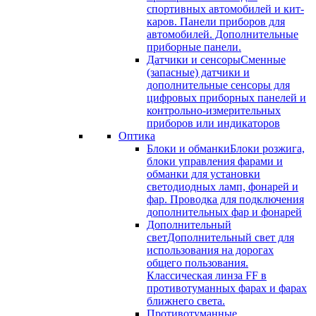
спортивных автомобилей и кит-
каров. Панели приборов для
автомобилей. Дополнительные
приборные панели.
Датчики и сенсоры
Сменные
(запасные) датчики и
дополнительные сенсоры для
цифровых приборных панелей и
контрольно-измерительных
приборов или индикаторов
Оптика
Блоки и обманки
Блоки розжига,
блоки управления фарами и
обманки для установки
светодиодных ламп, фонарей и
фар. Проводка для подключения
дополнительных фар и фонарей
Дополнительный
свет
Дополнительный свет для
использования на дорогах
общего пользования.
Классическая линза FF в
противотуманных фарах и фарах
ближнего света.
Противотуманные