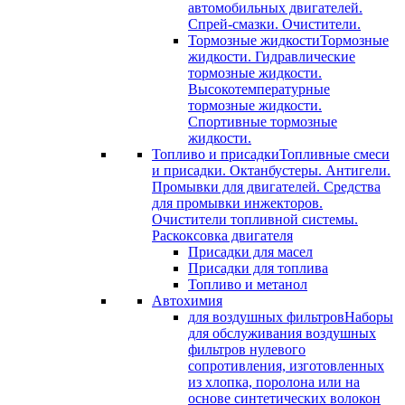
автомобильных двигателей.
Спрей-смазки. Очистители.
Тормозные жидкости
Тормозные
жидкости. Гидравлические
тормозные жидкости.
Высокотемпературные
тормозные жидкости.
Спортивные тормозные
жидкости.
Топливо и присадки
Топливные смеси
и присадки. Октанбустеры. Антигели.
Промывки для двигателей. Средства
для промывки инжекторов.
Очистители топливной системы.
Раскоксовка двигателя
Присадки для масел
Присадки для топлива
Топливо и метанол
Автохимия
для воздушных фильтров
Наборы
для обслуживания воздушных
фильтров нулевого
сопротивления, изготовленных
из хлопка, поролона или на
основе синтетических волокон