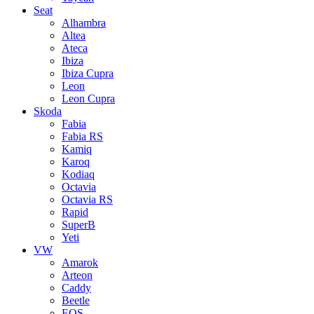
Seat
Alhambra
Altea
Ateca
Ibiza
Ibiza Cupra
Leon
Leon Cupra
Skoda
Fabia
Fabia RS
Kamiq
Karoq
Kodiaq
Octavia
Octavia RS
Rapid
SuperB
Yeti
VW
Amarok
Arteon
Caddy
Beetle
EOS