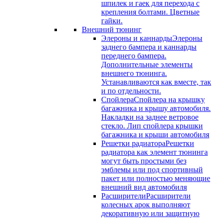
шпилек и гаек для перехода с
крепления болтами. Цветные
гайки.
Внешний тюнинг
Элероны и каннарды
Элероны
заднего бампера и каннарды
переднего бампера.
Дополнительные элементы
внешнего тюнинга.
Устанавливаются как вместе, так
и по отдельности.
Спойлера
Спойлера на крышку
багажника и крышу автомобиля.
Накладки на заднее ветровое
стекло. Лип спойлера крышки
багажника и крыши автомобиля
Решетки радиатора
Решетки
радиатора как элемент тюнинга
могут быть простыми без
эмблемы или под спортивный
пакет или полностью меняющие
внешний вид автомобиля
Расширители
Расширители
колесных арок выполняют
декоративную или защитную