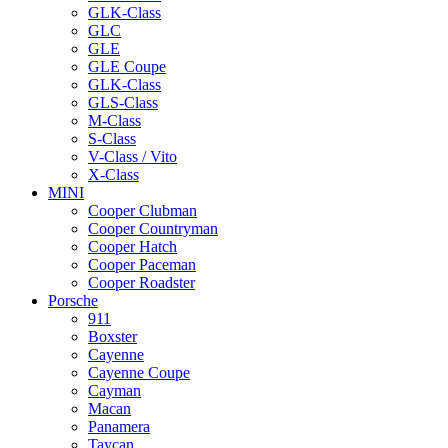
GLK-Class
GLC
GLE
GLE Coupe
GLK-Class
GLS-Class
M-Class
S-Class
V-Class / Vito
X-Class
MINI
Cooper Clubman
Cooper Countryman
Cooper Hatch
Cooper Paceman
Cooper Roadster
Porsche
911
Boxster
Cayenne
Cayenne Coupe
Cayman
Macan
Panamera
Taycan