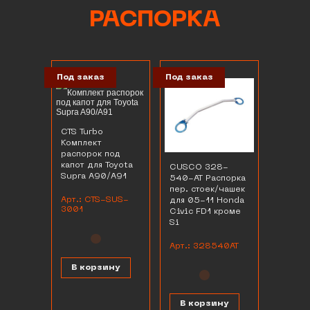
РАСПОРКА
Под заказ
Под заказ
CTS Turbo
Комплект
распорок под
капот для Toyota
CUSCO 328-
Supra A90/A91
540-AT Распорка
пер. стоек/чашек
Арт.: CTS-SUS-
для 05-11 Honda
3001
Civic FD1 кроме
Si
Арт.: 328540AT
В корзину
В корзину