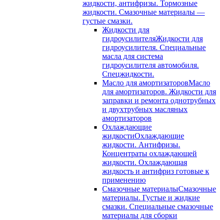
жидкости, антифризы. Тормозные
жидкости. Смазочные материалы —
густые смазки.
Жидкости для
гидроусилителя
Жидкости для
гидроусилителя. Специальные
масла для система
гидроусилителя автомобиля.
Спецжидкости.
Масло для амортизаторов
Масло
для амортизаторов. Жидкости для
заправки и ремонта однотрубных
и двухтрубных масляных
амортизаторов
Охлаждающие
жидкости
Охлаждающие
жидкости. Антифризы.
Концентраты охлаждающей
жидкости. Охлаждающая
жидкость и антифриз готовые к
применению
Смазочные материалы
Смазочные
материалы. Густые и жидкие
смазки. Специальные смазочные
материалы для сборки