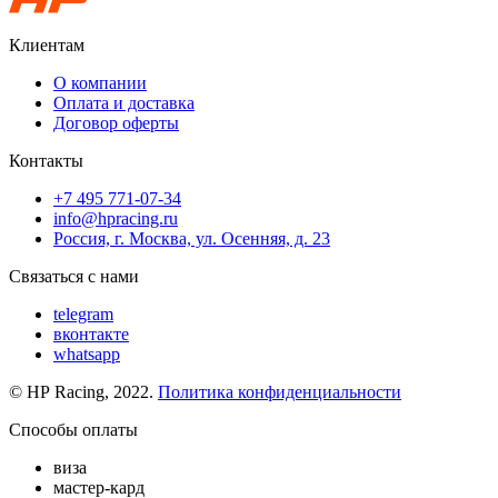
Клиентам
О компании
Оплата и доставка
Договор оферты
Контакты
+7 495 771-07-34
info@hpracing.ru
Россия, г. Москва, ул. Осенняя, д. 23
Связаться с нами
telegram
вконтакте
whatsapp
© HP Racing, 2022.
Политика конфиденциальности
Способы оплаты
виза
мастер-кард