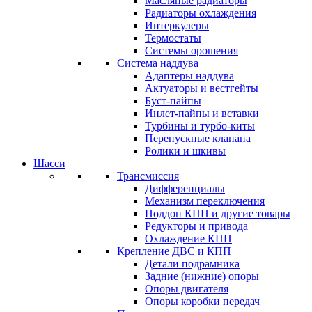
Масляные радиаторы
Радиаторы охлаждения
Интеркулеры
Термостаты
Системы орошения
Система наддува
Адаптеры наддува
Актуаторы и вестгейты
Буст-пайпы
Инлет-пайпы и вставки
Турбины и турбо-киты
Перепускные клапана
Ролики и шкивы
Шасси
Трансмиссия
Дифференциалы
Механизм переключения
Поддон КПП и другие товары
Редукторы и привода
Охлаждение КПП
Крепление ДВС и КПП
Детали подрамника
Задние (нижние) опоры
Опоры двигателя
Опоры коробки передач