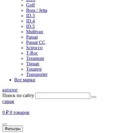
Golf
Bora / Jetta
ID.3
ID.4
ID.5
Multivan
Passat
Passat CC
Scirocco
T-Roc
Teramont
Tiguan
Touareg
Transporter
Все марки
каталог
Поиск по сайту
гараж
0 ₽
0 товаров
Фильтры