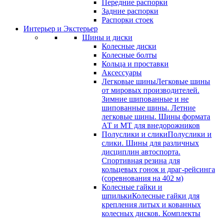
Передние распорки
Задние распорки
Распорки стоек
Интерьер и Экстерьер
Шины и диски
Колесные диски
Колесные болты
Кольца и проставки
Аксессуары
Легковые шины
Легковые шины
от мировых производителей.
Зимние шипованные и не
шипованные шины. Летние
легковые шины. Шины формата
АТ и МТ для внедорожников
Полуслики и слики
Полуслики и
слики. Шины для различных
дисциплин автоспорта.
Спортивная резина для
кольцевых гонок и драг-рейсинга
(соревнования на 402 м)
Колесные гайки и
шпильки
Колесные гайки для
крепления литых и кованных
колесных дисков. Комплекты