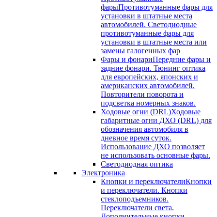
фары
Противотуманные фары для
установки в штатные места
автомобилей. Светодиодные
противотуманные фары для
установки в штатные места или
замены галогенных фар
Фары и фонари
Передние фары и
задние фонари. Тюнинг оптика
для европейских, японских и
американских автомобилей.
Повторители поворота и
подсветка номерных знаков.
Ходовые огни (DRL)
Ходовые
габаритные огни ДХО (DRL) для
обозначения автомобиля в
дневное время суток.
Использование ДХО позволяет
не использовать основные фары.
Светодиодная оптика
Электроника
Кнопки и переключатели
Кнопки
и переключатели. Кнопки
стеклоподъемников.
Переключатели света.
Дополнительные кнопки.