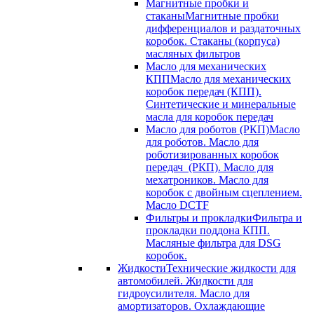
Магнитные пробки и
стаканы
Магнитные пробки
дифференциалов и раздаточных
коробок. Стаканы (корпуса)
масляных фильтров
Масло для механических
КПП
Масло для механических
коробок передач (КПП).
Синтетические и минеральные
масла для коробок передач
Масло для роботов (РКП)
Масло
для роботов. Масло для
роботизированных коробок
передач (РКП). Масло для
мехатроников. Масло для
коробок с двойным сцеплением.
Масло DCTF
Фильтры и прокладки
Фильтра и
прокладки поддона КПП.
Масляные фильтра для DSG
коробок.
Жидкости
Технические жидкости для
автомобилей. Жидкости для
гидроусилителя. Масло для
амортизаторов. Охлаждающие