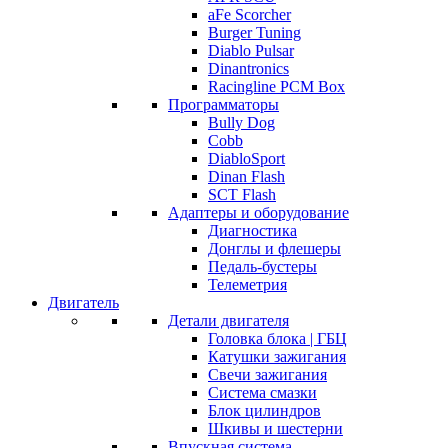
aFe Scorcher
Burger Tuning
Diablo Pulsar
Dinantronics
Racingline PCM Box
Программаторы
Bully Dog
Cobb
DiabloSport
Dinan Flash
SCT Flash
Адаптеры и оборудование
Диагностика
Донглы и флешеры
Педаль-бустеры
Телеметрия
Двигатель
Детали двигателя
Головка блока | ГБЦ
Катушки зажигания
Свечи зажигания
Система смазки
Блок цилиндров
Шкивы и шестерни
Впускная система