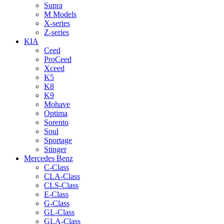
Supra
M Models
X-series
Z-series
KIA
Ceed
ProCeed
Xceed
K5
K8
K9
Mohave
Optima
Sorento
Soul
Sportage
Stinger
Mercedes Benz
C-Class
CLA-Class
CLS-Class
E-Class
G-Class
GL-Class
GLA-Class