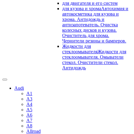
для двигателя и его систем
для кузова и хрома
Автохимия и
автокосметика для кузова и
хрома. Антидождь и
антизапотеватель. Очистка
колесных дисков и кузова.
Очиститель для хрома.
Чернители резины и бамперов.
Жидкости для
стеклоомывателя
Жидкости для
стеклоомывателя. Омыватели
стекол. Очистители стекол.
Антидождь
Audi
A1
A3
A4
A5
A6
A7
A8
Allroad