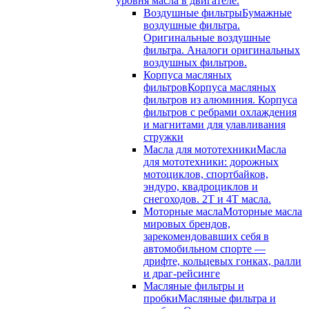
уровня масла в двигателе.
Воздушные фильтры
Бумажные
воздушные фильтра.
Оригинальные воздушные
фильтра. Аналоги оригинальных
воздушных фильтров.
Корпуса масляных
фильтров
Корпуса масляных
фильтров из алюминия. Корпуса
фильтров с ребрами охлаждения
и магнитами для улавливания
стружки
Масла для мототехники
Масла
для мототехники: дорожных
мотоциклов, спортбайков,
эндуро, квадроциклов и
снегоходов. 2T и 4T масла.
Моторные масла
Моторные масла
мировых брендов,
зарекомендовавших себя в
автомобильном спорте —
дрифте, кольцевых гонках, ралли
и драг-рейсинге
Масляные фильтры и
пробки
Масляные фильтра и