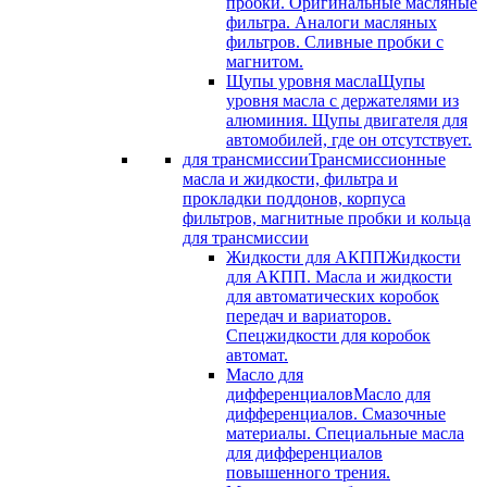
пробки. Оригинальные масляные
фильтра. Аналоги масляных
фильтров. Сливные пробки с
магнитом.
Щупы уровня масла
Щупы
уровня масла с держателями из
алюминия. Щупы двигателя для
автомобилей, где он отсутствует.
для трансмиссии
Трансмиссионные
масла и жидкости, фильтра и
прокладки поддонов, корпуса
фильтров, магнитные пробки и кольца
для трансмиссии
Жидкости для АКПП
Жидкости
для АКПП. Масла и жидкости
для автоматических коробок
передач и вариаторов.
Спецжидкости для коробок
автомат.
Масло для
дифференциалов
Масло для
дифференциалов. Смазочные
материалы. Специальные масла
для дифференциалов
повышенного трения.