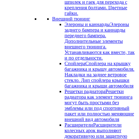
шпилек и гаек для перехода с
крепления болтами. Цветные
гайки.
Внешний тюнинг
Элероны и каннарды
Элероны
заднего бампера и каннарды
переднего бампера.
Дополнительные элементы
внешнего тюнинга.
Устанавливаются как вместе, так
и по отдельности.
Спойлера
Спойлера на крышку
багажника и крышу автомобиля.
Накладки на заднее ветровое
стекло. Лип спойлера крышки
багажника и крыши автомобиля
Решетки радиатора
Решетки
радиатора как элемент тюнинга
могут быть простыми без
эмблемы или под спортивный
пакет или полностью меняющие
внешний вид автомобиля
Расширители
Расширители
колесных арок выполняют
декоративную или защитную