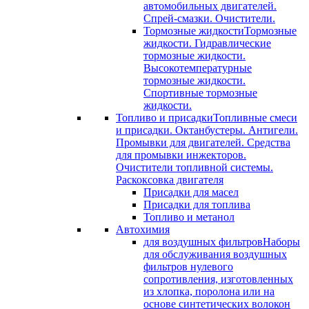
автомобильных двигателей.
Спрей-смазки. Очистители.
Тормозные жидкости
Тормозные
жидкости. Гидравлические
тормозные жидкости.
Высокотемпературные
тормозные жидкости.
Спортивные тормозные
жидкости.
Топливо и присадки
Топливные смеси
и присадки. Октанбустеры. Антигели.
Промывки для двигателей. Средства
для промывки инжекторов.
Очистители топливной системы.
Раскоксовка двигателя
Присадки для масел
Присадки для топлива
Топливо и метанол
Автохимия
для воздушных фильтров
Наборы
для обслуживания воздушных
фильтров нулевого
сопротивления, изготовленных
из хлопка, поролона или на
основе синтетических волокон