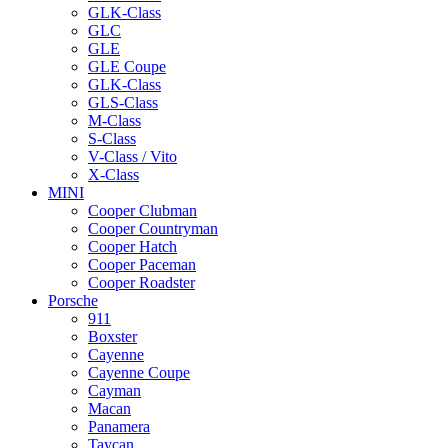
GLK-Class
GLC
GLE
GLE Coupe
GLK-Class
GLS-Class
M-Class
S-Class
V-Class / Vito
X-Class
MINI
Cooper Clubman
Cooper Countryman
Cooper Hatch
Cooper Paceman
Cooper Roadster
Porsche
911
Boxster
Cayenne
Cayenne Coupe
Cayman
Macan
Panamera
Taycan