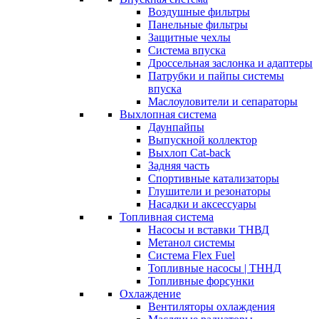
Воздушные фильтры
Панельные фильтры
Защитные чехлы
Система впуска
Дроссельная заслонка и адаптеры
Патрубки и пайпы системы
впуска
Маслоуловители и сепараторы
Выхлопная система
Даунпайпы
Выпускной коллектор
Выхлоп Cat-back
Задняя часть
Спортивные катализаторы
Глушители и резонаторы
Насадки и аксессуары
Топливная система
Насосы и вставки ТНВД
Метанол системы
Система Flex Fuel
Топливные насосы | ТННД
Топливные форсунки
Охлаждение
Вентиляторы охлаждения