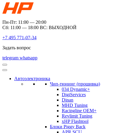
Пн-Пт: 11:00 — 20:00
Сб: 11:00 — 18:00 ВС: ВЫХОДНОЙ
+7 495 771-07-34
Задать вопрос
telegram
whatsapp
Автоэлектроника
Чип-тюнинг (прошивка)
034 Dynamic+
DigiServices
Dinan
MHD Tuning
Racingline OEM+
Revlimit Tuning
xHP Flashtool
Блоки Piggy Back
APR SCU