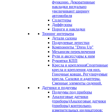
функцию. Декоративные
накладки визуально
увеличивают ширину
автомобиля
Сплиттеры
Диффузоры
Пороги и накладки
Тюнинг интерьера
Детали салона
Подрулевые лепестки
Компоненты "Dress Up"
Механизм переключения
Рули и аксессуары к ним
Рукоятки КПП
Кресла и крепления
Спортивные
кресла и крепления для них.
Гоночные ковши. Регулируемые
кресла. Салазки и адаптеры.
Сменные элементы сидений.
Датчики и подиумы
Подиумы под приборы
Аналоговые датчики
(приборы)
Аналоговые датчики
(приборы) контрольно-
измерительных индикаторов: