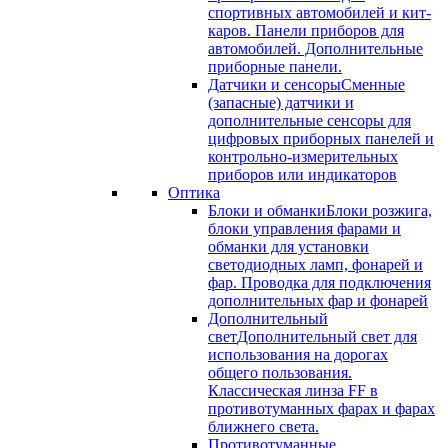
спортивных автомобилей и кит-
каров. Панели приборов для
автомобилей. Дополнительные
приборные панели.
Датчики и сенсоры
Сменные
(запасные) датчики и
дополнительные сенсоры для
цифровых приборных панелей и
контрольно-измерительных
приборов или индикаторов
Оптика
Блоки и обманки
Блоки розжига,
блоки управления фарами и
обманки для установки
светодиодных ламп, фонарей и
фар. Проводка для подключения
дополнительных фар и фонарей
Дополнительный
свет
Дополнительный свет для
использования на дорогах
общего пользования.
Классическая линза FF в
противотуманных фарах и фарах
ближнего света.
Противотуманные