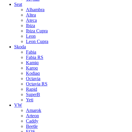
Seat
Alhambra
Altea
Ateca
Ibiza
Ibiza Cupra
Leon
Leon Cupra
Skoda
Fabia
Fabia RS
Kamiq
Karoq
Kodiaq
Octavia
Octavia RS
Rapid
SuperB
Yeti
VW
Amarok
Arteon
Caddy
Beetle
EOS