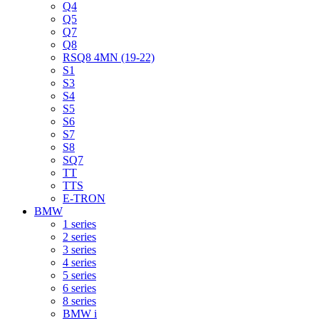
Q4
Q5
Q7
Q8
RSQ8 4MN (19-22)
S1
S3
S4
S5
S6
S7
S8
SQ7
TT
TTS
E-TRON
BMW
1 series
2 series
3 series
4 series
5 series
6 series
8 series
BMW i