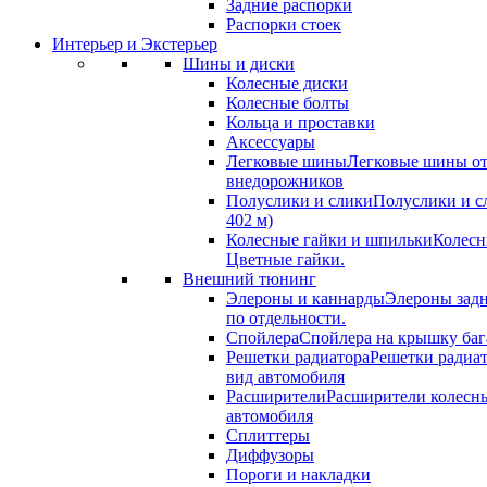
Задние распорки
Распорки стоек
Интерьер и Экстерьер
Шины и диски
Колесные диски
Колесные болты
Кольца и проставки
Аксессуары
Легковые шины
Легковые шины от
внедорожников
Полуслики и слики
Полуслики и с
402 м)
Колесные гайки и шпильки
Колесн
Цветные гайки.
Внешний тюнинг
Элероны и каннарды
Элероны задн
по отдельности.
Спойлера
Спойлера на крышку баг
Решетки радиатора
Решетки радиа
вид автомобиля
Расширители
Расширители колесн
автомобиля
Сплиттеры
Диффузоры
Пороги и накладки