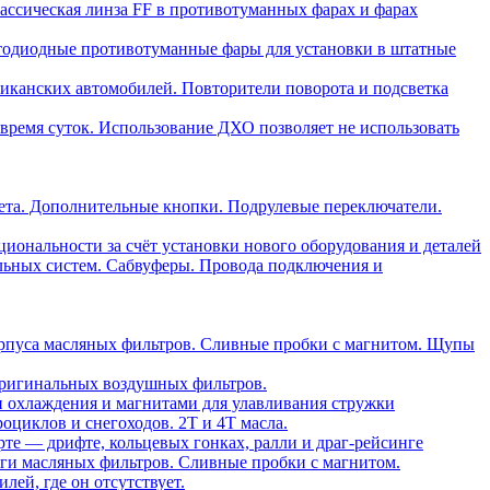
ассическая линза FF в противотуманных фарах и фарах
тодиодные противотуманные фары для установки в штатные
риканских автомобилей. Повторители поворота и подсветка
время суток. Использование ДХО позволяет не использовать
ета. Дополнительные кнопки. Подрулевые переключатели.
ональности за счёт установки нового оборудования и деталей
льных систем. Сабвуферы. Провода подключения и
орпуса масляных фильтров. Сливные пробки с магнитом. Щупы
ригинальных воздушных фильтров.
и охлаждения и магнитами для улавливания стружки
оциклов и снегоходов. 2T и 4T масла.
те — дрифте, кольцевых гонках, ралли и драг-рейсинге
ги масляных фильтров. Сливные пробки с магнитом.
ей, где он отсутствует.