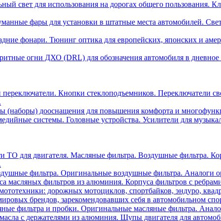
ный свет для использования на дорогах общего пользования. Кл
манные фары для установки в штатные места автомобилей. Све
адние фонари. Тюнинг оптика для европейских, японских и аме
ритные огни ДХО (DRL) для обозначения автомобиля в дневное 
 переключатели. Кнопки стеклоподъемников. Переключатели св
.
ы (наборы) дооснащения для повышения комфорта и многофункци
едийные системы. Головные устройства. Усилители для музыка
ти ТО для двигателя. Масляные фильтра. Воздушные фильтра. К
.
душные фильтра. Оригинальные воздушные фильтра. Аналоги о
са масляных фильтров из алюминия. Корпуса фильтров с ребрам
мототехники: дорожных мотоциклов, спортбайков, эндуро, квадр
ировых брендов, зарекомендовавших себя в автомобильном спор
ные фильтра и пробки. Оригинальные масляные фильтра. Анало
асла с держателями из алюминия. Щупы двигателя для автомобил