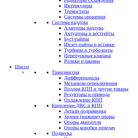
Радиаторы охлаждения
Интеркулеры
Термостаты
Системы орошения
Система наддува
Адаптеры наддува
Актуаторы и вестгейты
Буст-пайпы
Инлет-пайпы и вставки
Турбины и турбо-киты
Перепускные клапана
Ролики и шкивы
Шасси
Трансмиссия
Дифференциалы
Механизм переключения
Поддон КПП и другие товары
Редукторы и привода
Охлаждение КПП
Крепление ДВС и КПП
Детали подрамника
Задние (нижние) опоры
Опоры двигателя
Опоры коробки передач
Подвеска