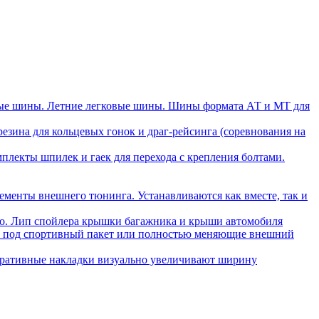
ые шины. Летние легковые шины. Шины формата АТ и МТ для
зина для кольцевых гонок и драг-рейсинга (соревнования на
плекты шпилек и гаек для перехода с крепления болтами.
ементы внешнего тюнинга. Устанавливаются как вместе, так и
ло. Лип спойлера крышки багажника и крыши автомобиля
ли под спортивный пакет или полностью меняющие внешний
ративные накладки визуально увеличивают ширину