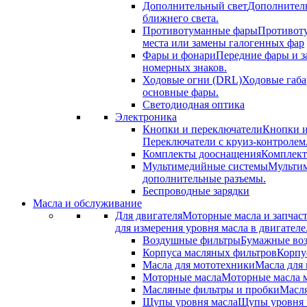
Дополнительный свет
Дополнитель
ближнего света.
Противотуманные фары
Противоту
места или замены галогенных фар
Фары и фонари
Передние фары и з
номерных знаков.
Ходовые огни (DRL)
Ходовые габа
основные фары.
Светодиодная оптика
Электроника
Кнопки и переключатели
Кнопки и
Переключатели с круиз-контролем
Комплекты дооснащения
Комплект
Мультимедийные системы
Мультим
дополнительные разъемы.
Беспроводные зарядки
Масла и обслуживание
Для двигателя
Моторные масла и запчас
для измерения уровня масла в двигателе
Воздушные фильтры
Бумажные воз
Корпуса масляных фильтров
Корпу
Масла для мототехники
Масла для 
Моторные масла
Моторные масла м
Масляные фильтры и пробки
Масля
Щупы уровня масла
Щупы уровня м