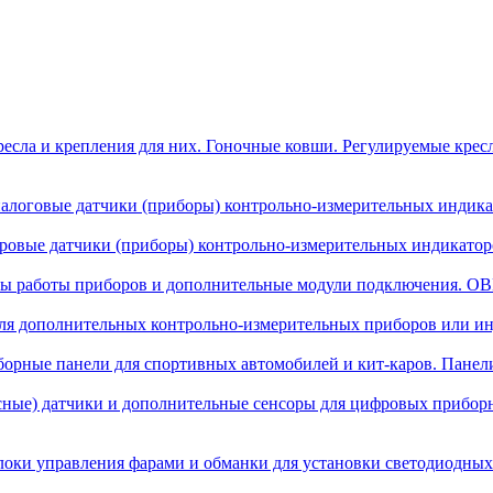
есла и крепления для них. Гоночные ковши. Регулируемые крес
алоговые датчики (приборы) контрольно-измерительных индикат
овые датчики (приборы) контрольно-измерительных индикаторо
ы работы приборов и дополнительные модули подключения. OBD
я дополнительных контрольно-измерительных приборов или инд
орные панели для спортивных автомобилей и кит-каров. Панел
сные) датчики и дополнительные сенсоры для цифровых прибор
локи управления фарами и обманки для установки светодиодных