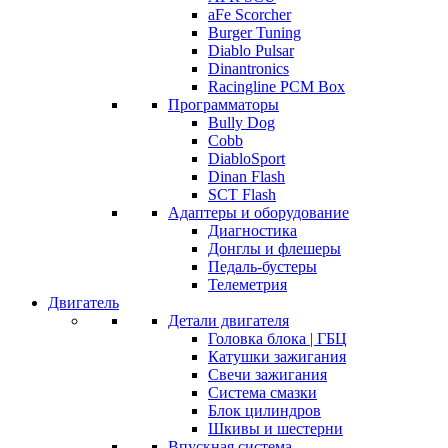
aFe Scorcher
Burger Tuning
Diablo Pulsar
Dinantronics
Racingline PCM Box
Программаторы
Bully Dog
Cobb
DiabloSport
Dinan Flash
SCT Flash
Адаптеры и оборудование
Диагностика
Донглы и флешеры
Педаль-бустеры
Телеметрия
Двигатель
Детали двигателя
Головка блока | ГБЦ
Катушки зажигания
Свечи зажигания
Система смазки
Блок цилиндров
Шкивы и шестерни
Впускная система