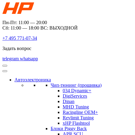
Пн-Пт: 11:00 — 20:00
Сб: 11:00 — 18:00 ВС: ВЫХОДНОЙ
+7 495 771-07-34
Задать вопрос
telegram
whatsapp
Автоэлектроника
Чип-тюнинг (прошивка)
034 Dynamic+
DigiServices
Dinan
MHD Tuning
Racingline OEM+
Revlimit Tuning
xHP Flashtool
Блоки Piggy Back
APR SCU