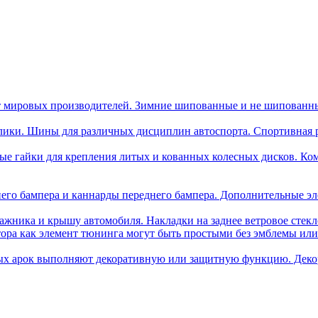
 мировых производителей. Зимние шипованные и не шипованн
лики. Шины для различных дисциплин автоспорта. Спортивная ре
ые гайки для крепления литых и кованных колесных дисков. Ком
его бампера и каннарды переднего бампера. Дополнительные эл
ажника и крышу автомобиля. Накладки на заднее ветровое стек
тора как элемент тюнинга могут быть простыми без эмблемы и
ых арок выполняют декоративную или защитную функцию. Деко