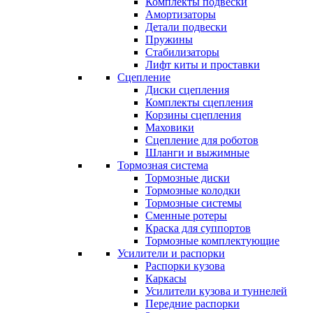
Комплекты подвески
Амортизаторы
Детали подвески
Пружины
Стабилизаторы
Лифт киты и проставки
Сцепление
Диски сцепления
Комплекты сцепления
Корзины сцепления
Маховики
Сцепление для роботов
Шланги и выжимные
Тормозная система
Тормозные диски
Тормозные колодки
Тормозные системы
Сменные ротеры
Краска для суппортов
Тормозные комплектующие
Усилители и распорки
Распорки кузова
Каркасы
Усилители кузова и туннелей
Передние распорки