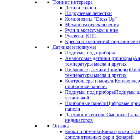
Тюнинг интерьера
Детали салона
Подрулевые лепестки
Компоненты "Dress Up"
Механизм переключения
Рули и аксессуары к ним
Рукоятки КПП
Кресла и крепления
Спортивные кр
Датчики и подиумы
Подиумы под приборы
Аналоговые датчики (приборы)
Ан
температуры масла и других
Цифровые датчики (приборы)
Цифр
температуры масла и других
Контроллеры и модули
Контроллер
приборные панели.
Подиумы под приборы
Подиумы дл
установкой
Приборные панели
Цифровые приб
панели.
Датчики и сенсоры
Сменные (запа
индикаторов
Оптика
Блоки и обманки
Блоки розжига, б
дополнительных фар и фонарей