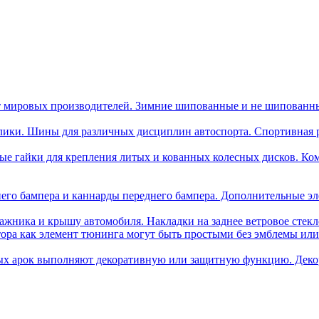
 мировых производителей. Зимние шипованные и не шипованн
лики. Шины для различных дисциплин автоспорта. Спортивная ре
ые гайки для крепления литых и кованных колесных дисков. Ком
его бампера и каннарды переднего бампера. Дополнительные эл
ажника и крышу автомобиля. Накладки на заднее ветровое стек
тора как элемент тюнинга могут быть простыми без эмблемы и
ых арок выполняют декоративную или защитную функцию. Деко