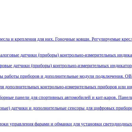
есла и крепления для них. Гоночные ковши. Регулируемые крес
алоговые датчики (приборы) контрольно-измерительных индикат
овые датчики (приборы) контрольно-измерительных индикаторо
ы работы приборов и дополнительные модули подключения. OBD
я дополнительных контрольно-измерительных приборов или инд
орные панели для спортивных автомобилей и кит-каров. Панел
сные) датчики и дополнительные сенсоры для цифровых прибор
локи управления фарами и обманки для установки светодиодных