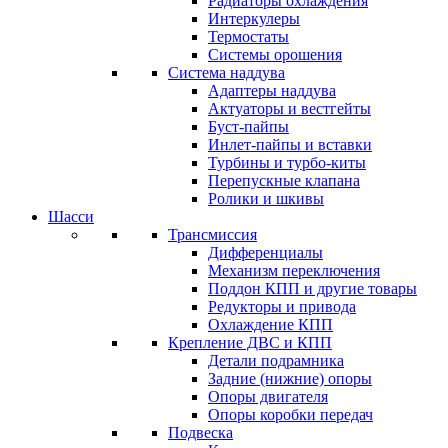
Радиаторы охлаждения
Интеркулеры
Термостаты
Системы орошения
Система наддува
Адаптеры наддува
Актуаторы и вестгейты
Буст-пайпы
Инлет-пайпы и вставки
Турбины и турбо-киты
Перепускные клапана
Ролики и шкивы
Шасси
Трансмиссия
Дифференциалы
Механизм переключения
Поддон КПП и другие товары
Редукторы и привода
Охлаждение КПП
Крепление ДВС и КПП
Детали подрамника
Задние (нижние) опоры
Опоры двигателя
Опоры коробки передач
Подвеска