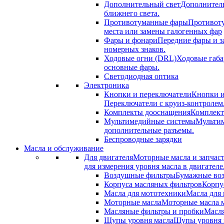
Дополнительный свет
Дополнитель
ближнего света.
Противотуманные фары
Противоту
места или замены галогенных фар
Фары и фонари
Передние фары и з
номерных знаков.
Ходовые огни (DRL)
Ходовые габа
основные фары.
Светодиодная оптика
Электроника
Кнопки и переключатели
Кнопки и
Переключатели с круиз-контролем
Комплекты дооснащения
Комплект
Мультимедийные системы
Мультим
дополнительные разъемы.
Беспроводные зарядки
Масла и обслуживание
Для двигателя
Моторные масла и запчас
для измерения уровня масла в двигателе
Воздушные фильтры
Бумажные воз
Корпуса масляных фильтров
Корпу
Масла для мототехники
Масла для 
Моторные масла
Моторные масла м
Масляные фильтры и пробки
Масля
Щупы уровня масла
Щупы уровня м