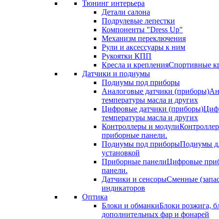
Тюнинг интерьера
Детали салона
Подрулевые лепестки
Компоненты "Dress Up"
Механизм переключения
Рули и аксессуары к ним
Рукоятки КПП
Кресла и крепления
Спортивные кр
Датчики и подиумы
Подиумы под приборы
Аналоговые датчики (приборы)
Ан
температуры масла и других
Цифровые датчики (приборы)
Цифр
температуры масла и других
Контроллеры и модули
Контроллер
приборные панели.
Подиумы под приборы
Подиумы дл
установкой
Приборные панели
Цифровые приб
панели.
Датчики и сенсоры
Сменные (запа
индикаторов
Оптика
Блоки и обманки
Блоки розжига, б
дополнительных фар и фонарей