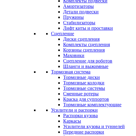
Комплекты подвески
Амортизаторы
Детали подвески
Пружины
Стабилизаторы
Лифт киты и проставки
Сцепление
Диски сцепления
Комплекты сцепления
Корзины сцепления
Маховики
Сцепление для роботов
Шланги и выжимные
Тормозная система
Тормозные диски
Тормозные колодки
Тормозные системы
Сменные ротеры
Краска для суппортов
Тормозные комплектующие
Усилители и распорки
Распорки кузова
Каркасы
Усилители кузова и туннелей
Передние распорки