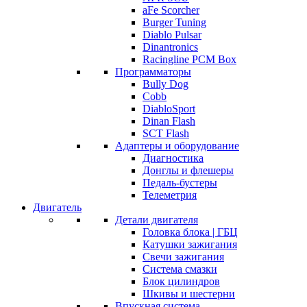
aFe Scorcher
Burger Tuning
Diablo Pulsar
Dinantronics
Racingline PCM Box
Программаторы
Bully Dog
Cobb
DiabloSport
Dinan Flash
SCT Flash
Адаптеры и оборудование
Диагностика
Донглы и флешеры
Педаль-бустеры
Телеметрия
Двигатель
Детали двигателя
Головка блока | ГБЦ
Катушки зажигания
Свечи зажигания
Система смазки
Блок цилиндров
Шкивы и шестерни
Впускная система