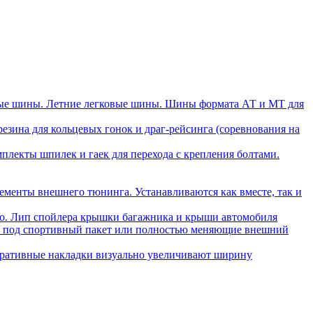
ые шины. Летние легковые шины. Шины формата АТ и МТ для
зина для кольцевых гонок и драг-рейсинга (соревнования на
плекты шпилек и гаек для перехода с крепления болтами.
ементы внешнего тюнинга. Устанавливаются как вместе, так и
ло. Лип спойлера крышки багажника и крыши автомобиля
ли под спортивный пакет или полностью меняющие внешний
ративные накладки визуально увеличивают ширину