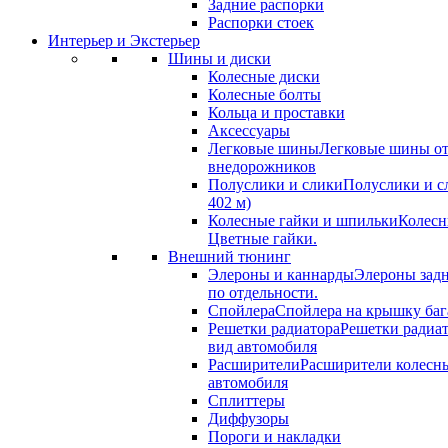
Задние распорки
Распорки стоек
Интерьер и Экстерьер
Шины и диски
Колесные диски
Колесные болты
Кольца и проставки
Аксессуары
Легковые шины
Легковые шины от
внедорожников
Полуслики и слики
Полуслики и с
402 м)
Колесные гайки и шпильки
Колесн
Цветные гайки.
Внешний тюнинг
Элероны и каннарды
Элероны задн
по отдельности.
Спойлера
Спойлера на крышку баг
Решетки радиатора
Решетки радиа
вид автомобиля
Расширители
Расширители колесн
автомобиля
Сплиттеры
Диффузоры
Пороги и накладки