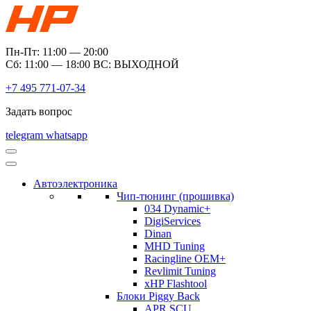
Пн-Пт: 11:00 — 20:00
Сб: 11:00 — 18:00 ВС: ВЫХОДНОЙ
+7 495 771-07-34
Задать вопрос
telegram
whatsapp
Автоэлектроника
Чип-тюнинг (прошивка)
034 Dynamic+
DigiServices
Dinan
MHD Tuning
Racingline OEM+
Revlimit Tuning
xHP Flashtool
Блоки Piggy Back
APR SCU