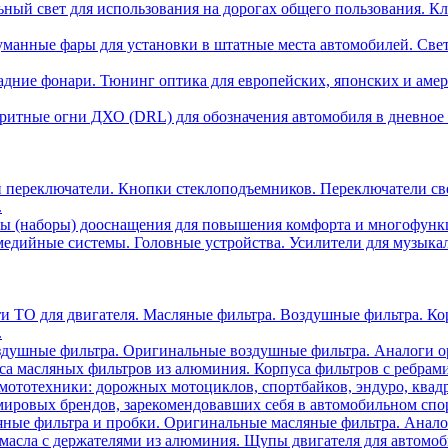
ный свет для использования на дорогах общего пользования. Кл
манные фары для установки в штатные места автомобилей. Све
адние фонари. Тюнинг оптика для европейских, японских и аме
ритные огни ДХО (DRL) для обозначения автомобиля в дневное 
 переключатели. Кнопки стеклоподъемников. Переключатели св
.
ы (наборы) дооснащения для повышения комфорта и многофункци
едийные системы. Головные устройства. Усилители для музыка
ти ТО для двигателя. Масляные фильтра. Воздушные фильтра. К
.
душные фильтра. Оригинальные воздушные фильтра. Аналоги о
са масляных фильтров из алюминия. Корпуса фильтров с ребрам
мототехники: дорожных мотоциклов, спортбайков, эндуро, квадр
ировых брендов, зарекомендовавших себя в автомобильном спор
ные фильтра и пробки. Оригинальные масляные фильтра. Анало
асла с держателями из алюминия. Щупы двигателя для автомобил