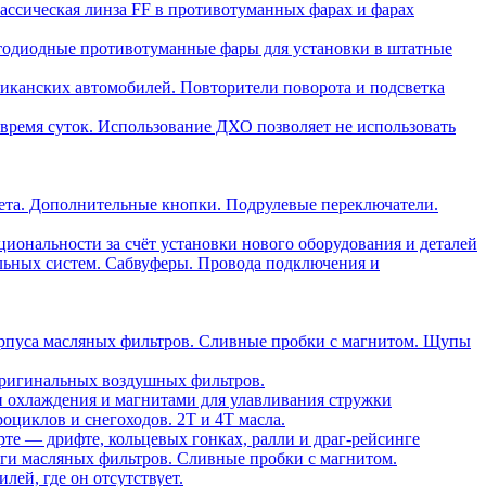
ассическая линза FF в противотуманных фарах и фарах
тодиодные противотуманные фары для установки в штатные
риканских автомобилей. Повторители поворота и подсветка
время суток. Использование ДХО позволяет не использовать
ета. Дополнительные кнопки. Подрулевые переключатели.
ональности за счёт установки нового оборудования и деталей
льных систем. Сабвуферы. Провода подключения и
орпуса масляных фильтров. Сливные пробки с магнитом. Щупы
ригинальных воздушных фильтров.
и охлаждения и магнитами для улавливания стружки
оциклов и снегоходов. 2T и 4T масла.
те — дрифте, кольцевых гонках, ралли и драг-рейсинге
ги масляных фильтров. Сливные пробки с магнитом.
ей, где он отсутствует.