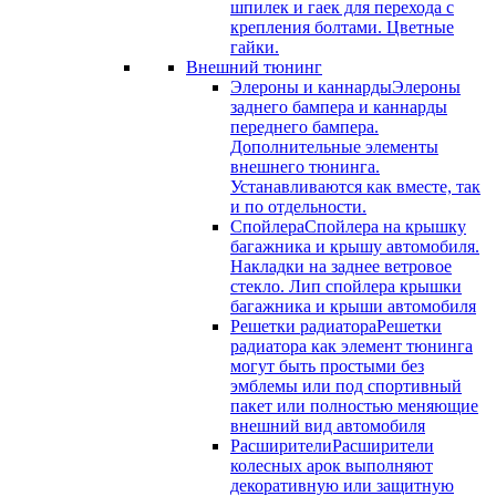
шпилек и гаек для перехода с
крепления болтами. Цветные
гайки.
Внешний тюнинг
Элероны и каннарды
Элероны
заднего бампера и каннарды
переднего бампера.
Дополнительные элементы
внешнего тюнинга.
Устанавливаются как вместе, так
и по отдельности.
Спойлера
Спойлера на крышку
багажника и крышу автомобиля.
Накладки на заднее ветровое
стекло. Лип спойлера крышки
багажника и крыши автомобиля
Решетки радиатора
Решетки
радиатора как элемент тюнинга
могут быть простыми без
эмблемы или под спортивный
пакет или полностью меняющие
внешний вид автомобиля
Расширители
Расширители
колесных арок выполняют
декоративную или защитную