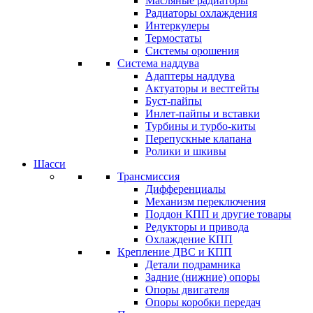
Масляные радиаторы
Радиаторы охлаждения
Интеркулеры
Термостаты
Системы орошения
Система наддува
Адаптеры наддува
Актуаторы и вестгейты
Буст-пайпы
Инлет-пайпы и вставки
Турбины и турбо-киты
Перепускные клапана
Ролики и шкивы
Шасси
Трансмиссия
Дифференциалы
Механизм переключения
Поддон КПП и другие товары
Редукторы и привода
Охлаждение КПП
Крепление ДВС и КПП
Детали подрамника
Задние (нижние) опоры
Опоры двигателя
Опоры коробки передач