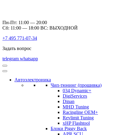
Пн-Пт: 11:00 — 20:00
Сб: 11:00 — 18:00 ВС: ВЫХОДНОЙ
+7 495 771-07-34
Задать вопрос
telegram
whatsapp
Автоэлектроника
Чип-тюнинг (прошивка)
034 Dynamic+
DigiServices
Dinan
MHD Tuning
Racingline OEM+
Revlimit Tuning
xHP Flashtool
Блоки Piggy Back
APR SCU