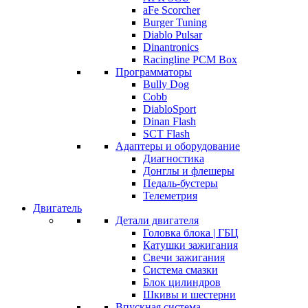
aFe Scorcher
Burger Tuning
Diablo Pulsar
Dinantronics
Racingline PCM Box
Программаторы
Bully Dog
Cobb
DiabloSport
Dinan Flash
SCT Flash
Адаптеры и оборудование
Диагностика
Донглы и флешеры
Педаль-бустеры
Телеметрия
Двигатель
Детали двигателя
Головка блока | ГБЦ
Катушки зажигания
Свечи зажигания
Система смазки
Блок цилиндров
Шкивы и шестерни
Впускная система