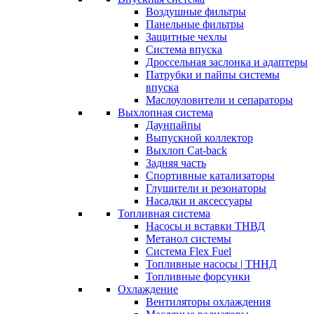
Воздушные фильтры
Панельные фильтры
Защитные чехлы
Система впуска
Дроссельная заслонка и адаптеры
Патрубки и пайпы системы
впуска
Маслоуловители и сепараторы
Выхлопная система
Даунпайпы
Выпускной коллектор
Выхлоп Cat-back
Задняя часть
Спортивные катализаторы
Глушители и резонаторы
Насадки и аксессуары
Топливная система
Насосы и вставки ТНВД
Метанол системы
Система Flex Fuel
Топливные насосы | ТННД
Топливные форсунки
Охлаждение
Вентиляторы охлаждения