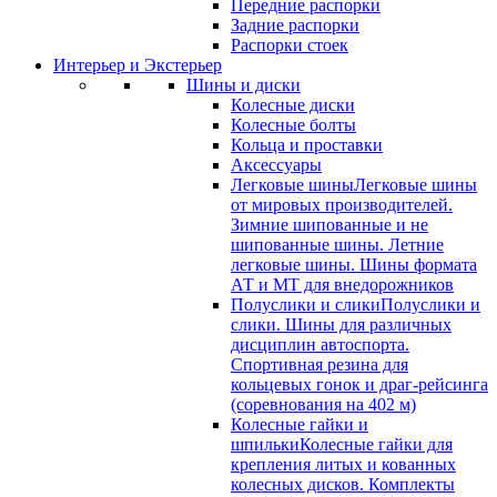
Передние распорки
Задние распорки
Распорки стоек
Интерьер и Экстерьер
Шины и диски
Колесные диски
Колесные болты
Кольца и проставки
Аксессуары
Легковые шины
Легковые шины
от мировых производителей.
Зимние шипованные и не
шипованные шины. Летние
легковые шины. Шины формата
АТ и МТ для внедорожников
Полуслики и слики
Полуслики и
слики. Шины для различных
дисциплин автоспорта.
Спортивная резина для
кольцевых гонок и драг-рейсинга
(соревнования на 402 м)
Колесные гайки и
шпильки
Колесные гайки для
крепления литых и кованных
колесных дисков. Комплекты