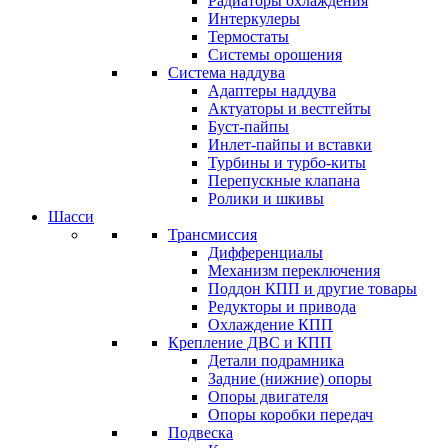
Радиаторы охлаждения
Интеркулеры
Термостаты
Системы орошения
Система наддува
Адаптеры наддува
Актуаторы и вестгейты
Буст-пайпы
Инлет-пайпы и вставки
Турбины и турбо-киты
Перепускные клапана
Ролики и шкивы
Шасси
Трансмиссия
Дифференциалы
Механизм переключения
Поддон КПП и другие товары
Редукторы и привода
Охлаждение КПП
Крепление ДВС и КПП
Детали подрамника
Задние (нижние) опоры
Опоры двигателя
Опоры коробки передач
Подвеска