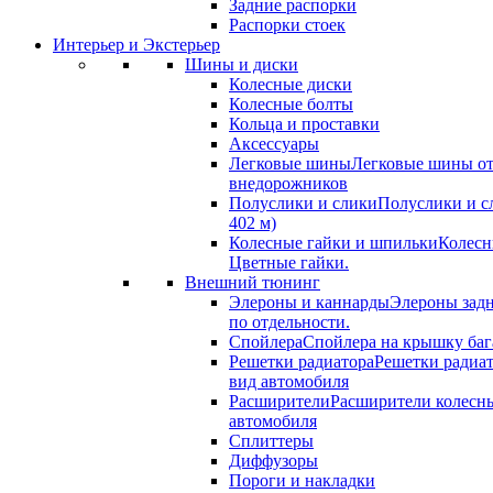
Задние распорки
Распорки стоек
Интерьер и Экстерьер
Шины и диски
Колесные диски
Колесные болты
Кольца и проставки
Аксессуары
Легковые шины
Легковые шины от
внедорожников
Полуслики и слики
Полуслики и с
402 м)
Колесные гайки и шпильки
Колесн
Цветные гайки.
Внешний тюнинг
Элероны и каннарды
Элероны задн
по отдельности.
Спойлера
Спойлера на крышку баг
Решетки радиатора
Решетки радиа
вид автомобиля
Расширители
Расширители колесн
автомобиля
Сплиттеры
Диффузоры
Пороги и накладки