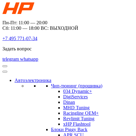
Пн-Пт: 11:00 — 20:00
Сб: 11:00 — 18:00 ВС: ВЫХОДНОЙ
+7 495 771-07-34
Задать вопрос
telegram
whatsapp
Автоэлектроника
Чип-тюнинг (прошивка)
034 Dynamic+
DigiServices
Dinan
MHD Tuning
Racingline OEM+
Revlimit Tuning
xHP Flashtool
Блоки Piggy Back
APR SCU