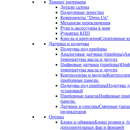
Тюнинг интерьера
Детали салона
Подрулевые лепестки
Компоненты "Dress Up"
Механизм переключения
Рули и аксессуары к ним
Рукоятки КПП
Кресла и крепления
Спортивные кр
Датчики и подиумы
Подиумы под приборы
Аналоговые датчики (приборы)
Ан
температуры масла и других
Цифровые датчики (приборы)
Цифр
температуры масла и других
Контроллеры и модули
Контроллер
приборные панели.
Подиумы под приборы
Подиумы дл
установкой
Приборные панели
Цифровые приб
панели.
Датчики и сенсоры
Сменные (запа
индикаторов
Оптика
Блоки и обманки
Блоки розжига, б
дополнительных фар и фонарей