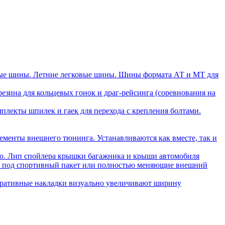
ые шины. Летние легковые шины. Шины формата АТ и МТ для
зина для кольцевых гонок и драг-рейсинга (соревнования на
плекты шпилек и гаек для перехода с крепления болтами.
ементы внешнего тюнинга. Устанавливаются как вместе, так и
ло. Лип спойлера крышки багажника и крыши автомобиля
ли под спортивный пакет или полностью меняющие внешний
ративные накладки визуально увеличивают ширину