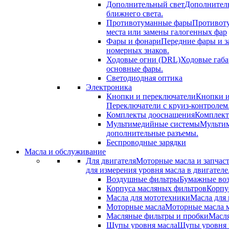
Дополнительный свет
Дополнитель
ближнего света.
Противотуманные фары
Противоту
места или замены галогенных фар
Фары и фонари
Передние фары и з
номерных знаков.
Ходовые огни (DRL)
Ходовые габа
основные фары.
Светодиодная оптика
Электроника
Кнопки и переключатели
Кнопки и
Переключатели с круиз-контролем
Комплекты дооснащения
Комплект
Мультимедийные системы
Мультим
дополнительные разъемы.
Беспроводные зарядки
Масла и обслуживание
Для двигателя
Моторные масла и запчас
для измерения уровня масла в двигателе
Воздушные фильтры
Бумажные воз
Корпуса масляных фильтров
Корпу
Масла для мототехники
Масла для 
Моторные масла
Моторные масла м
Масляные фильтры и пробки
Масля
Щупы уровня масла
Щупы уровня м