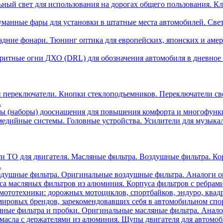
ный свет для использования на дорогах общего пользования. Кл
манные фары для установки в штатные места автомобилей. Све
адние фонари. Тюнинг оптика для европейских, японских и аме
ритные огни ДХО (DRL) для обозначения автомобиля в дневное 
 переключатели. Кнопки стеклоподъемников. Переключатели св
.
ы (наборы) дооснащения для повышения комфорта и многофункци
едийные системы. Головные устройства. Усилители для музыка
ти ТО для двигателя. Масляные фильтра. Воздушные фильтра. К
.
душные фильтра. Оригинальные воздушные фильтра. Аналоги о
са масляных фильтров из алюминия. Корпуса фильтров с ребрам
мототехники: дорожных мотоциклов, спортбайков, эндуро, квадр
ировых брендов, зарекомендовавших себя в автомобильном спор
ные фильтра и пробки. Оригинальные масляные фильтра. Анало
асла с держателями из алюминия. Щупы двигателя для автомобил