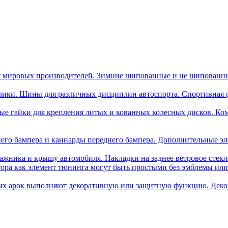
 мировых производителей. Зимние шипованные и не шипованн
лики. Шины для различных дисциплин автоспорта. Спортивная ре
ые гайки для крепления литых и кованных колесных дисков. Ком
его бампера и каннарды переднего бампера. Дополнительные эл
ажника и крышу автомобиля. Накладки на заднее ветровое стек
тора как элемент тюнинга могут быть простыми без эмблемы и
ых арок выполняют декоративную или защитную функцию. Деко