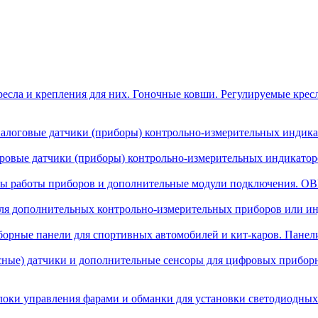
есла и крепления для них. Гоночные ковши. Регулируемые крес
алоговые датчики (приборы) контрольно-измерительных индикат
овые датчики (приборы) контрольно-измерительных индикаторо
ы работы приборов и дополнительные модули подключения. OBD
я дополнительных контрольно-измерительных приборов или инд
орные панели для спортивных автомобилей и кит-каров. Панел
сные) датчики и дополнительные сенсоры для цифровых прибор
локи управления фарами и обманки для установки светодиодных