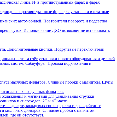
ассическая линза FF в противотуманных фарах и фарах
тодиодные противотуманные фары для установки в штатные
риканских автомобилей. Повторители поворота и подсветка
время суток. Использование ДХО позволяет не использовать
ета. Дополнительные кнопки. Подрулевые переключатели.
ональности за счёт установки нового оборудования и деталей
льных систем. Сабвуферы. Провода подключения и
орпуса масляных фильтров. Сливные пробки с магнитом. Щупы
ригинальных воздушных фильтров.
и охлаждения и магнитами для улавливания стружки
оциклов и снегоходов. 2T и 4T масла.
те — дрифте, кольцевых гонках, ралли и драг-рейсинге
ги масляных фильтров. Сливные пробки с магнитом.
ей, где он отсутствует.