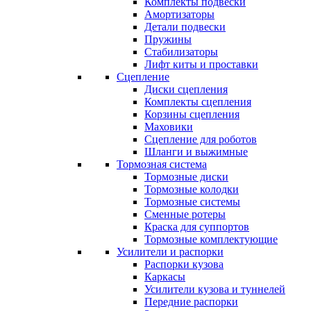
Комплекты подвески
Амортизаторы
Детали подвески
Пружины
Стабилизаторы
Лифт киты и проставки
Сцепление
Диски сцепления
Комплекты сцепления
Корзины сцепления
Маховики
Сцепление для роботов
Шланги и выжимные
Тормозная система
Тормозные диски
Тормозные колодки
Тормозные системы
Сменные ротеры
Краска для суппортов
Тормозные комплектующие
Усилители и распорки
Распорки кузова
Каркасы
Усилители кузова и туннелей
Передние распорки