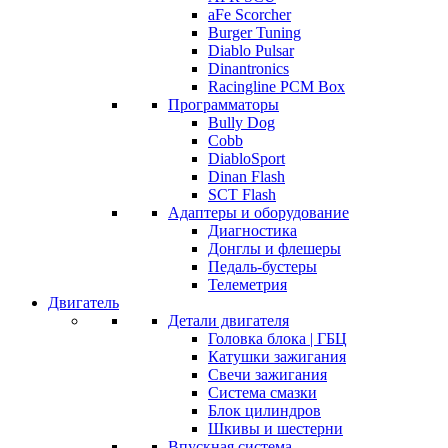
aFe Scorcher
Burger Tuning
Diablo Pulsar
Dinantronics
Racingline PCM Box
Программаторы
Bully Dog
Cobb
DiabloSport
Dinan Flash
SCT Flash
Адаптеры и оборудование
Диагностика
Донглы и флешеры
Педаль-бустеры
Телеметрия
Двигатель
Детали двигателя
Головка блока | ГБЦ
Катушки зажигания
Свечи зажигания
Система смазки
Блок цилиндров
Шкивы и шестерни
Впускная система